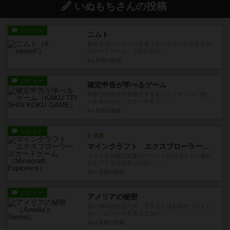
いぬもちさんの投稿
レビュー
ニムト
初めてボードゲームを遊ぶという方にもおすすめ
のカードゲーム。少ない方か...
8ヶ月前
の投稿
レビュー
確定申告が学べるゲーム
税金の仕組みを勉強できるすごろくゲーム。難し
いお金の話を、わかりやすく...
8ヶ月前
の投稿
レビュー
充実
マインクラフト エクスプローラーズカードゲーム
マイクラの協力宝集めゲーム！目的カードに書か
れたアイテムを見つけ出し、...
10ヶ月前
の投稿
レビュー
アメリアの秘密
血の描写があるため、苦手な人はお気をつけくだ
さい。びっくり要素は少ない...
10ヶ月前
の投稿