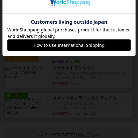
やったなって感じ。パーティ...
約12時間前
by ヒロ(新！ボードゲーム家族)
レビュー
充実
アルナックの失われし遺跡
アナログ対人プレイ数回。クニツィア先生の名作
「エルドラドを探して」にあ...
約14時間前
by おーちゃん
ルール/インスト
画像付き
充実
マーケットフレッシュ
目的あなたの店先に農産物の木箱を戦略的に積み
重ねて在庫を最大化し、競合...
約19時間前
by jurong
レビュー
メメントオンラインタクティクス
どんどん物量が増えて大変になっていく押し付け
合いが楽しいゲーム盛り上が...
約19時間前
by nekomanma222
ボドゲーマのアプリ版はこちら