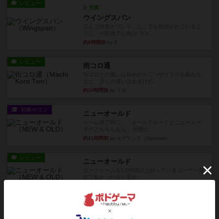
レビュー
充実
ウイングスパン
２人で何度かプレイ。ここでも指摘されているよ
うに、一部強力な鳥(カラス...
約5時間前
by S
レビュー
街コロ通
街コロとの違いは初めから二つサイコロを振れる
など、少しの違いはあるけれ...
約10時間前
by くみ
戦略やコツ
ニューオールド
ゲーム終了時に、「オールドカードとニューカー
ドのどちらもある」 状態に...
約11時間前
by オグランド（Oguland）
レビュー
ニューオールド
ボードゲームを1,000個以上持っているユーザー視
点で良かった点と悪か...
約11時間前
by オグランド（Oguland）
レビュー
デクリプト
プレイ感がしっかりしてるから、超ボードゲーム