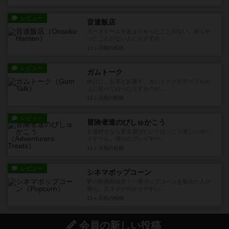
レビュー
音速飯店
ボードゲームをあまりやったことがない、全くや
ったことがない人におすすめ...
11ヶ月前
の投稿
レビュー
ガムトーク
休日に、お茶とお菓子、ガムトークをテーブルの
上に並べてゆったりするのが...
11ヶ月前
の投稿
レビュー
冒険者達のびしゅかこう
お酒好きなら是非遊びたい！ほっこり楽しいボー
ドゲーム。周りのプレイヤー...
11ヶ月前
の投稿
レビュー
シネマポップコーン
夢の映画館経営！一番ポップコーンを集めた人が
勝ち。元ネタが分かりやすい...
11ヶ月前
の投稿
会員の新しい投稿