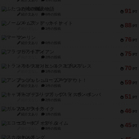
紹介文あり
1件の投稿
ふたつの城の物語
91
PT
紹介文あり
6件の投稿
ノームズ・アット・ナイト
88
PT
紹介文なし
1件の投稿
マーリン
76
PT
紹介文あり
6件の投稿
フラットアイアン
75
PT
紹介文なし
2件の投稿
トランスオリエント・エクスプレス
70
PT
紹介文なし
1件の投稿
アンブッシュ！：ムーブアウト！
59
PT
紹介文あり
1件の投稿
キャプテン・フリップ：イスラ・ボンバ
51
PT
紹介文なし
2件の投稿
ガルフストライク
46
PT
紹介文あり
1件の投稿
エコーズ・オブ・タイム
45
PT
紹介文なし
8件の投稿
スカルキング