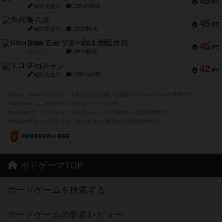
45
PT
紹介文あり
12件の投稿
海兵隊
45
PT
紹介文あり
1件の投稿
Bitter End ブタペスト救出作戦
45
PT
紹介文なし
1件の投稿
ドコジャン
42
PT
紹介文あり
10件の投稿
※Apple、Apple のロゴ は、米国および他の国々で登録されたApple Inc.の商標です。
※App Store は、Apple Inc.のサービスマークです。
※Android は、グーグル インコーポレイテッドの商標または登録商標です。
※Google Play とそのロゴは、Google Inc.の商標または登録商標です。
ボドゲーマTOP
ボードゲームを検索する
ボードゲームの新着レビュー