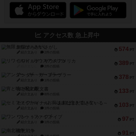
アクセス数 急上昇中
無限まちがいさがし
574
PT
紹介文あり
2件の投稿
リワイルド：サウスアメリカ
389
PT
紹介文なし
2件の投稿
アンダー・ザ・テーブラー
378
PT
紹介文あり
1件の投稿
宵と暁の呪文書
133
PT
紹介文あり
8件の投稿
セミファイナル ～お前はまだ生きている～
103
PT
紹介文あり
1件の投稿
ワン・トゥ・ファイブ
97
PT
紹介文あり
1件の投稿
南北戦争
91
PT