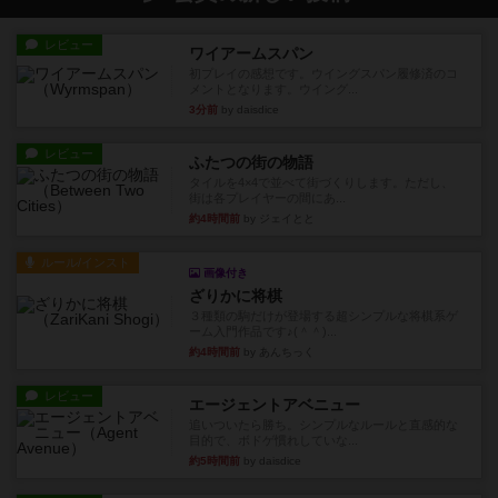
レビュー
ワイアームスパン
初プレイの感想です。ウイングスパン履修済のコ
メントとなります。ウイング...
3分前
by daisdice
レビュー
ふたつの街の物語
タイルを4×4で並べて街づくりします。ただし、
街は各プレイヤーの間にあ...
約4時間前
by ジェイとと
ルール/インスト
画像付き
ざりかに将棋
３種類の駒だけが登場する超シンプルな将棋系ゲ
ーム入門作品です♪(＾＾)...
約4時間前
by あんちっく
レビュー
エージェントアベニュー
追いついたら勝ち。シンプルなルールと直感的な
目的で、ボドゲ慣れしていな...
約5時間前
by daisdice