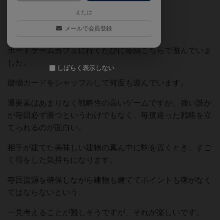
パッケージのネコがかわいい！
または
メールで会員登録
初めて自分で購入したボードゲームです。
ボードゲームカフェに行くたびに毎回こちらで遊んでいま
した。
しばらく表示しない
建物カードをシャッフルして何度も遊んでいます。
運要素はあまりなく戦略性の高いゲームですが、強い誰か
が毎回必ず勝つというわけでもなく、毎度違った戦略を立
てられるのが面白い。
相手が建てた美味しい建物の真ん中に駒を置くとき、すご
く得をした気持ちになります。
毎回資源を確保しながら建物も建ててポイントも稼がなく
てはならないという、
一見考えることが難しそうですが、それが楽しいです。