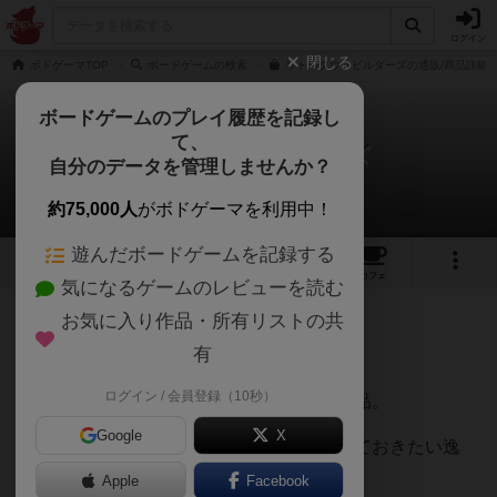
ログイン
閉じる
ボドゲーマTOP
ボードゲームの検索
リトルタウンビルダーズの通販/商品詳細
ボードゲームのプレイ履歴を記録し
て、
リトルタウンビルダーズ
自分のデータを管理しませんか？
いぬもちさんのレビュー
約75,000人
がボドゲーマを利用中！
遊んだボードゲームを記録する
15
3
52
184
トップ
画像
動画
レビュー
カフェ
気になるゲームのレビューを読む
お気に入り作品・所有リストの共
1020名
9名
0
12ヶ月前
有
ログイン / 会員登録（10秒）
ボードゲームにハマるきっかけとなった作品。
Google
X
絵柄が可愛く、コレクションとしても持っておきたい逸
品。
Apple
Facebook