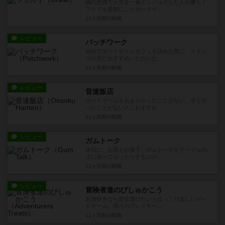
物の売買で人生を一番エンジョイした人が勝ち！
フリマを題材にしたボードゲ...
11ヶ月前
の投稿
レビュー
パッチワーク
初めてボードゲームカフェを訪れた際に、スタッ
フの方におすすめいただいた...
11ヶ月前
の投稿
レビュー
音速飯店
ボードゲームをあまりやったことがない、全くや
ったことがない人におすすめ...
11ヶ月前
の投稿
レビュー
ガムトーク
休日に、お茶とお菓子、ガムトークをテーブルの
上に並べてゆったりするのが...
11ヶ月前
の投稿
レビュー
冒険者達のびしゅかこう
お酒好きなら是非遊びたい！ほっこり楽しいボー
ドゲーム。周りのプレイヤー...
11ヶ月前
の投稿