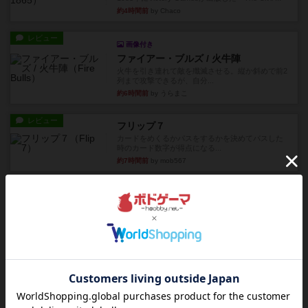
約4時間前
by Chaco
レビュー
画像付き
ファイアー・ブルズ / 火牛陣
火牛を引き連れて敵を殲滅させる。縦か斜めで前2
列まで攻撃できるが、自分...
約6時間前
by うらまこ
レビュー
フリップ７
カードをめくるかパスをするかを決めてパスした
時のカード数字が得点になる...
約7時間前
by mob567
レビュー
コンセプト
親のプレイヤーがお題を決めて限られたヒントの
中から他のプレイヤーに当て...
約7時間前
by mob567
レビュー
海兵隊
1988年にVictory Gamesが出版した
『Leathernec...
約7時間前
by Chaco