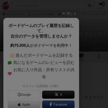
ログイン
閉じる
ボドゲーマTOP
ボードゲームの検索
マインクラフト エクスプローラーズカー
ボードゲームのプレイ履歴を記録し
て、
マインクラフト エクスプローラーズカード
自分のデータを管理しませんか？
ゲーム
いぬもちさんのレビュー
約75,000人
がボドゲーマを利用中！
遊んだボードゲームを記録する
1
2
2
12
トップ
画像
動画
レビュー
カフェ
気になるゲームのレビューを読む
お気に入り作品・所有リストの共
176名
2名
0
10ヶ月前
有
ログイン / 会員登録（10秒）
マイクラの協力宝集めゲーム！
Google
X
目的カードに書かれたアイテムを見つけ出し、チェストに
入れる。
Apple
Facebook