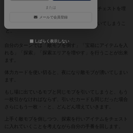
または
勝利条件は、難易度で指定された分だけチェストを埋
めること。
メールで会員登録
敗北条件は、ゲームオーバーカードを引いてしまうこ
と。
しばらく表示しない
自分のターンでは「敵モブを倒す」「宝箱にアイテムを入
れる」「探索」「探索エリアを増やす」を行うことが出来
ます。
体力カードを使い切ると、夜になり敵モブが湧いてしまい
ます。
もし場に出ているモブと同じモブを引いてしまうと、もう
一枚引かなければならず、引いたカードも同じだった場合
さらにもう一枚・・と、どんどん増えていきます。
上手く敵モブを倒しつつ、探索を行いアイテムをチェスト
に入れていくことを考えながら自分の手番を回します。