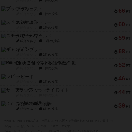
紹介文なし
1件の投稿
ブラヴェスト
66
PT
紹介文なし
1件の投稿
スペクタキュラー
60
PT
紹介文なし
1件の投稿
スモールワールド
59
PT
紹介文あり
13件の投稿
ギャンブラー
58
PT
紹介文なし
2件の投稿
Bitter End ブタペスト救出作戦
52
PT
紹介文なし
1件の投稿
ラピード
46
PT
紹介文なし
1件の投稿
ザ・フラッフィー・ライト
44
PT
紹介文なし
0件の投稿
ふたつの城の物語
39
PT
紹介文あり
6件の投稿
※Apple、Apple のロゴ は、米国および他の国々で登録されたApple Inc.の商標です。
※App Store は、Apple Inc.のサービスマークです。
※Android は、グーグル インコーポレイテッドの商標または登録商標です。