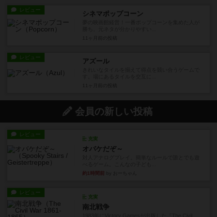
レビュー
シネマポップコーン
夢の映画館経営！一番ポップコーンを集めた人が
勝ち。元ネタが分かりやすい...
11ヶ月前
の投稿
レビュー
アズール
きれいなタイルを揃えて得点を競い合うゲームで
す。場にあるタイルを交互に...
11ヶ月前
の投稿
会員の新しい投稿
レビュー
充実
オバケだぞ～
対人アナログプレイ。簡単なルールで誰とでも遊
べるゲーム。こんなの子ども...
約1時間前
by おーちゃん
レビュー
充実
南北戦争
1983年にVictory Gamesが出版した『The Civil ...