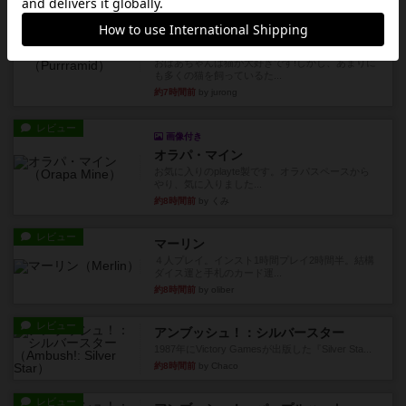
ルール/インスト
画像付き
充実
パーミッド
おばあちゃんは猫が大好きです!しかし、あまりに
も多くの猫を飼っているた...
約7時間前
by jurong
レビュー
画像付き
オラパ・マイン
お気に入りのplayte製です。オラパスペースから
やり、気に入りました...
約8時間前
by くみ
レビュー
マーリン
４人プレイ。インスト1時間プレイ2時間半。結構
ダイス運と手札のカード運...
約8時間前
by oliber
レビュー
アンブッシュ！：シルバースター
1987年にVictory Gamesが出版した『Silver Sta...
約8時間前
by Chaco
レビュー