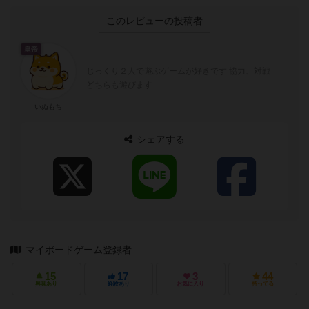
このレビューの投稿者
皇帝
じっくり２人で遊ぶゲームが好きです 協力、対戦
どちらも遊びます
いぬもち
シェアする
マイボードゲーム登録者
15
17
3
44
興味あり
経験あり
お気に入り
持ってる