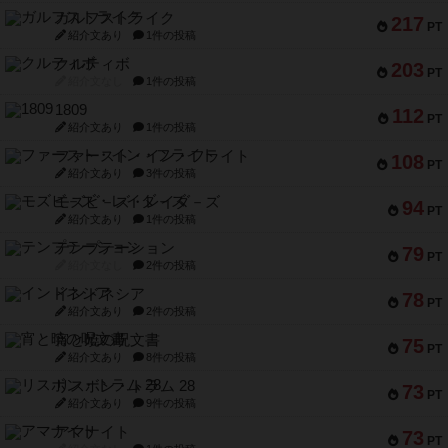
ガルフストライク
217
PT
紹介文あり
1件の投稿
クルティボ
203
PT
紹介文なし
1件の投稿
1809
112
PT
紹介文あり
1件の投稿
ファースト・イン・フライト
108
PT
紹介文あり
3件の投稿
モズビ－ズ・レイダ－ズ
94
PT
紹介文あり
1件の投稿
テンプテーション
79
PT
紹介文なし
2件の投稿
インドネシア
78
PT
紹介文あり
2件の投稿
宵と暁の呪文書
75
PT
紹介文あり
8件の投稿
リスボン・トラム 28
73
PT
紹介文あり
9件の投稿
アマナイト
73
PT