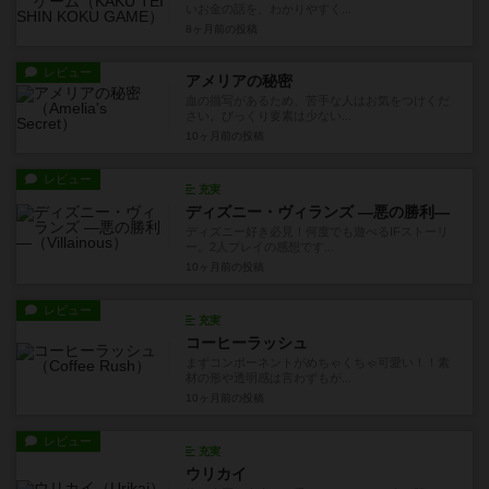
いお金の話を、わかりやすく...
8ヶ月前
の投稿
レビュー
アメリアの秘密
血の描写があるため、苦手な人はお気をつけくだ
さい。びっくり要素は少ない...
10ヶ月前
の投稿
レビュー
充実
ディズニー・ヴィランズ ―悪の勝利―
ディズニー好き必見！何度でも遊べるIFストーリ
ー。2人プレイの感想です...
10ヶ月前
の投稿
レビュー
充実
コーヒーラッシュ
まずコンポーネントがめちゃくちゃ可愛い！！素
材の形や透明感は言わずもが...
10ヶ月前
の投稿
レビュー
充実
ウリカイ