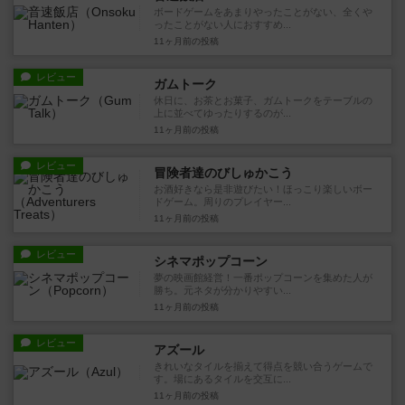
ボードゲームをあまりやったことがない、全くや
ったことがない人におすすめ...
11ヶ月前
の投稿
レビュー
ガムトーク
休日に、お茶とお菓子、ガムトークをテーブルの
上に並べてゆったりするのが...
11ヶ月前
の投稿
レビュー
冒険者達のびしゅかこう
お酒好きなら是非遊びたい！ほっこり楽しいボー
ドゲーム。周りのプレイヤー...
11ヶ月前
の投稿
レビュー
シネマポップコーン
夢の映画館経営！一番ポップコーンを集めた人が
勝ち。元ネタが分かりやすい...
11ヶ月前
の投稿
レビュー
アズール
きれいなタイルを揃えて得点を競い合うゲームで
す。場にあるタイルを交互に...
11ヶ月前
の投稿