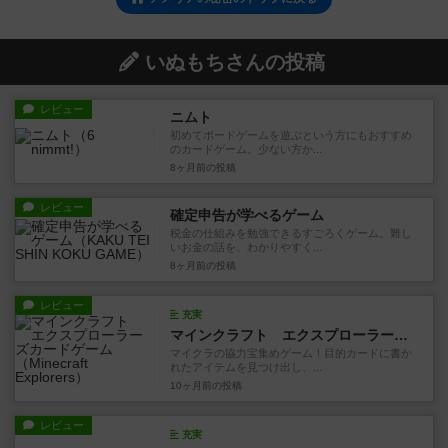
いぬもちさんの投稿
レビュー
ニムト
初めてボードゲームを遊ぶという方にもおすすめ
のカードゲーム。少ない方か...
8ヶ月前
の投稿
レビュー
確定申告が学べるゲーム
税金の仕組みを勉強できるすごろくゲーム。難し
いお金の話を、わかりやすく...
8ヶ月前
の投稿
レビュー
充実
マインクラフト エクスプローラーズカードゲーム
マイクラの協力宝集めゲーム！目的カードに書か
れたアイテムを見つけ出し、...
10ヶ月前
の投稿
レビュー
充実