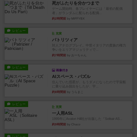
死がふたりを分かつまで
ゲーム開始時、各プレイヤーには「最初の配偶
者」がランダムに配られる配偶...
約2時間前
by MIFFYBX
レビュー
充実
パトリツィア
対人アナログプレイ。中世イタリアの貴族の権力
争いをエリアマジョリティで...
約7時間前
by おーちゃん
レビュー
画像付き
AIスペース・パズル
住んでいた惑星が、もうダメになったので宇宙船
に乗り込み脱出をしたが、宇...
約8時間前
by うらまこ
レビュー
充実
一人用ASL
1995年にAvalon Hill社が出版した『Solitair AS...
約9時間前
by Chaco
レビュー