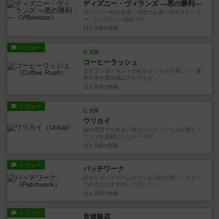
ディズニー・ヴィランズ ―悪の勝利―
ディズニー好き必見！何度でも遊べるIFストーリ
ー。2人プレイの感想です...
11ヶ月前
の投稿
レビュー
充実
コーヒーラッシュ
まずコンポーネントがめちゃくちゃ可愛い！！素
材の形や透明感は言わずもが...
11ヶ月前
の投稿
レビュー
充実
ウリカイ
物の売買で人生を一番エンジョイした人が勝ち！
フリマを題材にしたボードゲ...
11ヶ月前
の投稿
レビュー
パッチワーク
初めてボードゲームカフェを訪れた際に、スタッ
フの方におすすめいただいた...
11ヶ月前
の投稿
レビュー
音速飯店