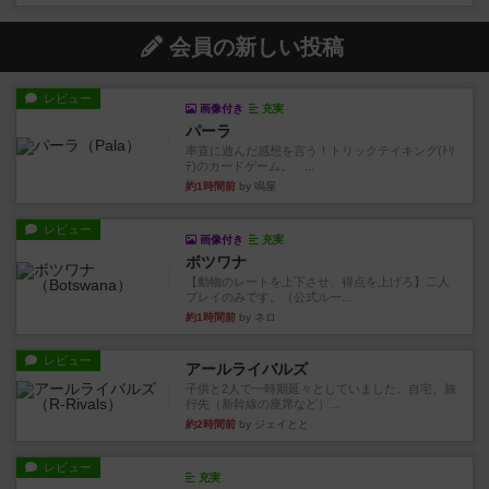
会員の新しい投稿
レビュー
画像付き
充実
パーラ
率直に遊んだ感想を言う！トリックテイキング(ﾄﾘ
ﾃ)のカードゲーム。 ...
約1時間前
by 鳴屋
レビュー
画像付き
充実
ボツワナ
【動物のレートを上下させ、得点を上げろ】二人
プレイのみです。（公式ルー...
約1時間前
by ネロ
レビュー
アールライバルズ
子供と2人で一時期延々としていました。自宅、旅
行先（新幹線の座席など）...
約2時間前
by ジェイとと
レビュー
充実