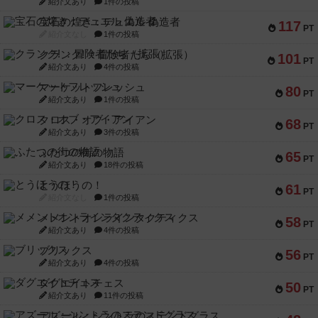
紹介文あり
1件の投稿
宝石の煌き：デュエル 偽造者
117
PT
紹介文なし
1件の投稿
クランク! ：冒険者たち（拡張）
101
PT
紹介文あり
4件の投稿
マーケットフレッシュ
80
PT
紹介文あり
1件の投稿
クロス・オブ・アイアン
68
PT
紹介文あり
3件の投稿
ふたつの街の物語
65
PT
紹介文あり
18件の投稿
とうほうの！
61
PT
紹介文なし
1件の投稿
メメントオンラインタクティクス
58
PT
紹介文あり
4件の投稿
ブリックス
56
PT
紹介文あり
4件の投稿
ダグエイトチェス
50
PT
紹介文あり
11件の投稿
アズール：シントラのステンドグラス