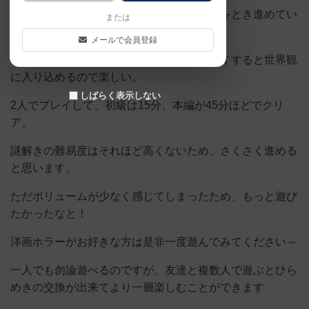
スマホと、付属のキットを使用しながら謎をとき進めてい
または
く。
メールで会員登録
ストーリーも面白く、部屋を暗くしてプレイすると世界観
に入り込めるので楽しい。
しばらく表示しない
2人でプレイして、初級は15分、本編が45分ほどでクリ
ア。
謎解きの難易度はそれほど高くないため、さくさく進める
と思います。
ただボリュームが少なく感じてしまったため、もっと遊び
たかったなと！
洋画ホラーがお好きな方は是非一度遊んでみてください～
一人でも勿論遊べるのですが、友達と複数人で遊ぶとひら
めきの交換が出来てより一層楽しむことができます