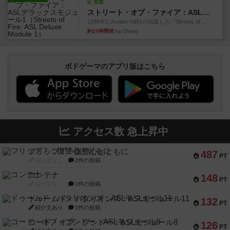
充実
ストリート・オブ・ファイア：ASLデラックスモジュール1
1985年にAvalon Hill社が出版した『Streets of ...
約16時間前
by Chaco
ボドゲーマのアプリ版はこちら
アクセス数 急上昇中
フリップ７：復讐心とともに
487
PT
紹介文なし
2件の投稿
コンテナ
148
PT
紹介文なし
1件の投稿
ドゥームド・バタリオンズ：ASLモジュール11
132
PT
紹介文あり
1件の投稿
コード・オブ・ブシドー：ASLモジュール8
126
PT