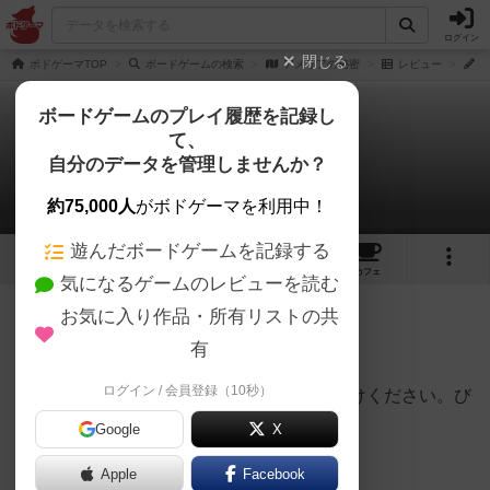
ログイン
閉じる
ボドゲーマTOP
ボードゲームの検索
アメリアの秘密
レビュー
い
ボードゲームのプレイ履歴を記録し
て、
アメリアの秘密
自分のデータを管理しませんか？
いぬもちさんのレビュー
約75,000人
がボドゲーマを利用中！
遊んだボードゲームを記録する
2
3
8
トップ
画像
動画
レビュー
カフェ
気になるゲームのレビューを読む
お気に入り作品・所有リストの共
264名
1名
0
10ヶ月前
有
ログイン / 会員登録（10秒）
血の描写があるため、苦手な人はお気をつけください。び
っくり要素は少ないです。
Google
X
AR型の謎解きゲーム。
Apple
Facebook