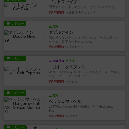
ゴットファイブ！
運要素があり楽しめました。またやりたいです。
約13時間前
by 金賢守(キムヒョンス)
レビュー
充実
ダブルナイン
雑に死なないラブレターみたいな、そんな感じの
ゲーム。数字カードを１の位...
約13時間前
by 深水あどら
レビュー
画像付き
充実
コルトエクスプレス
星7軽〜中量級を中心にプレイするゲーマーの感想
です。ボードゲーム会にて...
約14時間前
by おとん
レビュー
充実
ヘッジロウ・ヘル
1987年にAvalon Hill社が出版した『Hedgerow
He...
約16時間前
by Chaco
レビュー