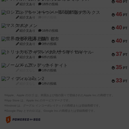
48
PT
紹介文あり
18件の投稿
ロシアン・キャンペーン：第5版デラックス
46
PT
紹介文あり
0件の投稿
マスクメン
40
PT
紹介文あり
16件の投稿
世界の七不思議：都市
40
PT
紹介文あり
3件の投稿
トリックギア - ペルソナ5 ザ・ロイヤル-
37
PT
紹介文あり
6件の投稿
ノームズ・アット・ナイト
35
PT
紹介文なし
1件の投稿
フィッシェン2
33
PT
紹介文なし
1件の投稿
※Apple、Apple のロゴ は、米国および他の国々で登録されたApple Inc.の商標です。
※App Store は、Apple Inc.のサービスマークです。
※Android は、グーグル インコーポレイテッドの商標または登録商標です。
※Google Play とそのロゴは、Google Inc.の商標または登録商標です。