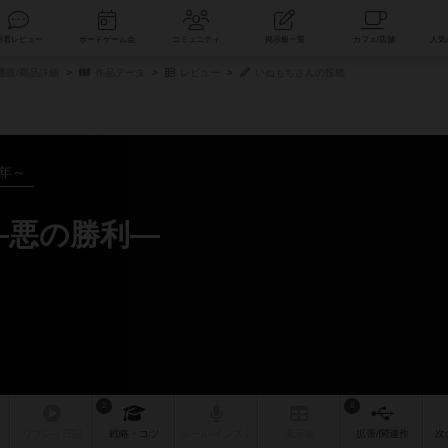
索
新着レビュー
ボードゲーム会
コミュニティ
掲示板一覧
通販/商品詳細
作品データ
レビュー
いぬもちさんの投稿
8年～
―悪の勝利―
2
8
リプレイ
日記
戦略
・コツ
ルール
/インスト
掲示板
拡張/関連
作
次