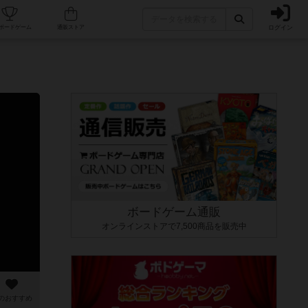
ログイン
カフェ/店舗
人気ボードゲーム
通販ストア
ボードゲーム通販
オンラインストアで7,500商品を販売中
のおすすめ