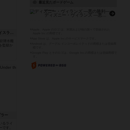
最近見たボードゲーム
Villainous
ディズニー・ヴィランズ ―悪の勝利―
※Apple、Apple のロゴ は、米国および他の国々で登録された
キャプテン・フリップ：イスラ・ボンバ
Apple Inc.の商標です。
※App Store は、Apple Inc.のサービスマークです。
航!潜水艦
※Android は、グーグル インコーポレイテッドの商標または登録商
を監獄か
標です。
※Google Play とそのロゴは、Google Inc.の商標または登録商標で
す。
ブラー
いるライ
ーです。