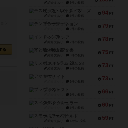
PT
紹介文あり
3件の投稿
モズビ－ズ・レイダ－ズ
94
PT
紹介文あり
1件の投稿
ョン
テンプテーション
79
PT
紹介文なし
2件の投稿
インドネシア
78
PT
紹介文あり
2件の投稿
する
宵と暁の呪文書
75
PT
紹介文あり
8件の投稿
リスボン・トラム 28
73
PT
紹介文あり
9件の投稿
アマナイト
73
PT
紹介文なし
1件の投稿
ブラヴェスト
66
PT
紹介文なし
1件の投稿
スペクタキュラー
60
PT
紹介文なし
1件の投稿
スモールワールド
59
PT
紹介文あり
13件の投稿