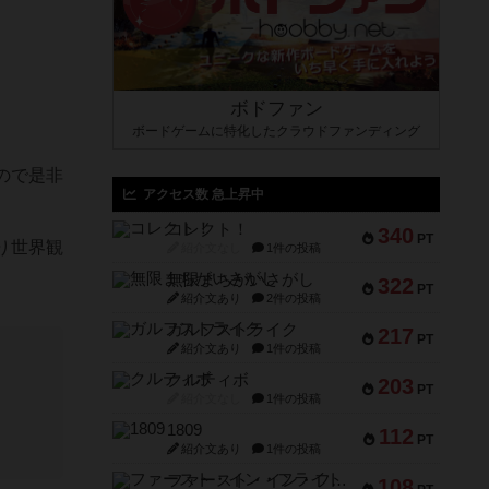
ボドファン
ボードゲームに特化したクラウドファンディング
ので是非
アクセス数 急上昇中
コレクト！
340
PT
り世界観
紹介文なし
1件の投稿
無限まちがいさがし
322
PT
紹介文あり
2件の投稿
ガルフストライク
217
PT
紹介文あり
1件の投稿
クルティボ
203
PT
紹介文なし
1件の投稿
1809
112
PT
紹介文あり
1件の投稿
ファースト・イン・フライト
108