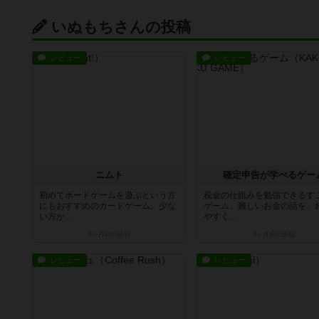
いぬもちさんの投稿
レビュー
レビュー
ニムト
確定申告が学べるゲー
初めてボードゲームを遊ぶという方
税金の仕組みを勉強できるす
にもおすすめのカードゲーム。少な
ゲーム。難しいお金の話を、
い方か...
やすく...
8ヶ月前
の投稿
8ヶ月前
の投稿
レビュー
レビュー