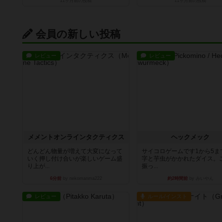
11ヶ月前
の投稿
11ヶ月前
の投稿
会員の新しい投稿
レビュー
レビュー
メメントオンラインタクティクス
ヘックメック
どんどん物量が増えて大変になって
サイコロゲームです1から5ま
いく押し付け合いが楽しいゲーム盛
字と芋虫がかかれたダイス。
り上が...
振っ...
6分前
by nekomanma222
約2時間前
by みいやん
レビュー
ルール/インスト