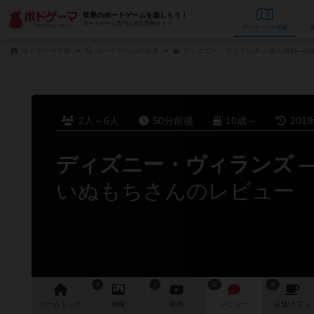
世界のボードゲームを楽しもう！
ボードゲーム専門の総合情報サイト
データベース
検
ボドゲーマTOP
ボードゲームの検索
ディズニー・ヴィランズ ―悪の勝利―の
2人～6人
50分前後
10歳～
201
ディズニー・ヴィランズ 
いぬもちさんのレビュー
3
1
12
98
ゲーム
トップ
画像
動画
レビュー
店舗/
カフェ