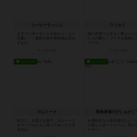
コーヒーラッシュ
ウリカイ
まずコンポーネントがめちゃくちゃ
物の売買で人生を一番エンジ
可愛い！！素材の形や透明感は言わ
た人が勝ち！フリマを題材に
ずもが...
ードゲ...
10ヶ月前
の投稿
11ヶ月前
の投稿
レビュー
レビュー
ガムトーク
冒険者達のびしゅかこ
休日に、お茶とお菓子、ガムトーク
お酒好きなら是非遊びたい！
をテーブルの上に並べてゆったりす
り楽しいボードゲーム。周り
るのが...
イヤー...