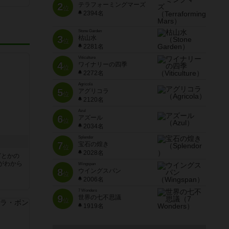
2
テラフォーミングマーズ
位
2394名
Stone Garden
3
枯山水
位
2281名
Viticulture
4
ワイナリーの四季
位
2272名
Agricola
5
アグリコラ
位
2120名
Azul
6
アズール
位
2034名
Splendor
7
宝石の煌き
位
2028名
ビとかの
がわから
Wingspan
8
ウイングスパン
位
2006名
7 Wonders
9
世界の七不思議
位
1919名