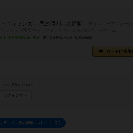
・ヴィランズ ―悪の勝利―の通販
ディズニーアニメーシ
ヴィランズ（悪役キャラクターたち）が主役のボードゲーム
1～2営業日以内に発送
日本語ルール付き/日本語版
カートに追加
イン/会員登録でコメント
ログインする
ィランズ ―悪の勝利―のトップに戻る