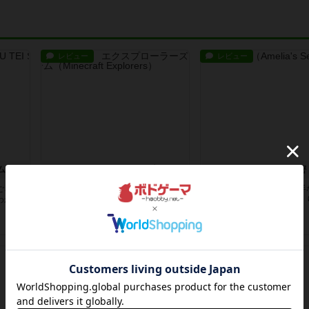
レビュー
レビュー
ム
マインクラフト エクスプローラーズカードゲーム
アメリアの秘密
ごろく
マイクラの協力宝集めゲーム！目的
血の描写があるため、苦手
わかり
カードに書かれたアイテムを見つけ
気をつけください。びっく
出し、...
少ない...
10ヶ月前
の投稿
10ヶ月前
の投稿
レビュー
レビュー