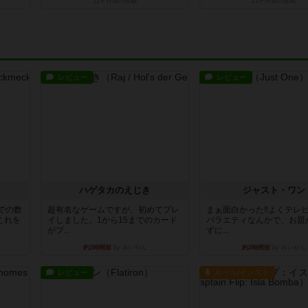
11ヶ月前
の投稿
11ヶ月前
の投稿
レビュー
レビュー
ハゲタカのえじき
ジャスト・ワン
での数
超有名なゲームですが、初めてプレ
まぁ面白かった‼️よくテレ
これを
イしました。1から15までのカード
バラエティなんかで、お題
がプ...
ずに...
約2時間前
by みいやん
約2時間前
by みいやん
レビュー
ルール/インスト