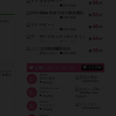
ギャンブラー
58
PT
紹介文なし
2件の投稿
Bitter End ブタペスト救出作戦
52
PT
紹介文なし
1件の投稿
ラピード
46
PT
紹介文なし
1件の投稿
ザ・フラッフィー・ライト
44
PT
紹介文なし
0件の投稿
ふたつの城の物語
39
PT
紹介文あり
6件の投稿
お気に入りランキング
トップ50
な人はお
り要素は
Splendor
1
宝石の煌き
位
4041名
Die Siedler von Catan
2
カタン
位
3616名
Dominion
3
ドミニオン
位
2529名
Battle Line