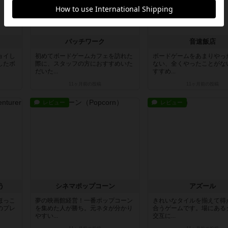
パッチワーク
音速飯店
ョイし
初めてボードゲームカフェを訪れた
ボードゲームをあまりやっ
したボ
際に、スタッフの方におすすめいた
ない、全くやったことがな
だいた...
すすめ...
11ヶ月前
の投稿
11ヶ月前
の投稿
レビュー
レビュー
う
シネマポップコーン
アズール
ほっこ
夢の映画館経営！一番ポップコーン
きれいなタイルを揃えて得
のプレ
を集めた人が勝ち。元ネタが分かり
合うゲームです。場にある
やすい...
交互に...