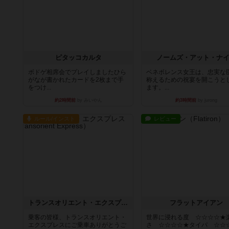
ピタッコカルタ
ノームズ・アット・ナ
ボドゲ相席会でプレイしましたひら
ベネボレンス女王は、忠実な
がなが書かれたカードを2枚まで手
称えるための祝宴を開こうと
をつけ...
ます。...
約2時間前
by みいやん
約3時間前
by jurong
ルール/インスト
レビュー
トランスオリエント・エクスプレス
フラットアイアン
乗客の皆様、トランスオリエント・
世界に浸れる度 ☆☆☆☆★
エクスプレスにご乗車ありがとうご
さ ☆☆☆☆★タイパ ☆☆