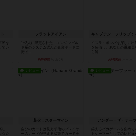
イト
フラットアイアン
臣民を
1~2人に限定された、エンジンビル
イスラ・ボンバを探しに出
してい
ド系のシステム選んだ企業ボードに
を装備し、あなたの乗組員
街で...
ら解...
約3時間前
by あくり
約6時間前
by jurong
レビュー
レビュー
花火：スターマイン
アンダー・ザ・テー
楽し
自分のカードは見えず他のプレイヤ
笑えるバカゲームを集めて
☆☆☆
ーのカードが見える状態でカードを
トゲーマーとしてのレビュ