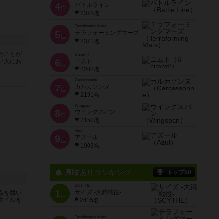
4
バトルライン
位
2378名
Terraforming Mars
5
テラフォーミングマーズ
位
2371名
たことが
6 nimmt!
6
い人にお
ニムト
位
2202名
Carcassonne
7
カルカソンヌ
位
2191名
Wingspan
8
ウイングスパン
位
2150名
Azul
9
アズール
位
1903名
興味ありランキング
トップ50
SCYTHE
1
サイズ -大鎌戦役-
点を競い
位
タイルを
2415名
Terraforming Mars