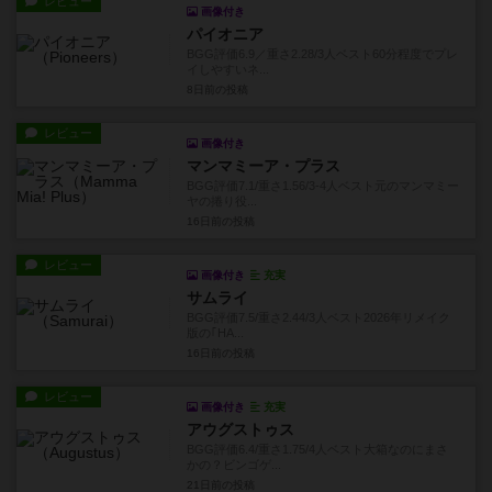
レビュー
画像付き
パイオニア
BGG評価6.9／重さ2.28/3人ベスト60分程度でプレ
イしやすいネ...
8日前
の投稿
レビュー
画像付き
マンマミーア・プラス
BGG評価7.1/重さ1.56/3-4人ベスト元のマンマミー
ヤの捲り役...
16日前
の投稿
レビュー
画像付き
充実
サムライ
BGG評価7.5/重さ2.44/3人ベスト2026年リメイク
版の｢HA...
16日前
の投稿
レビュー
画像付き
充実
アウグストゥス
BGG評価6.4/重さ1.75/4人ベスト大箱なのにまさ
かの？ビンゴゲ...
21日前
の投稿