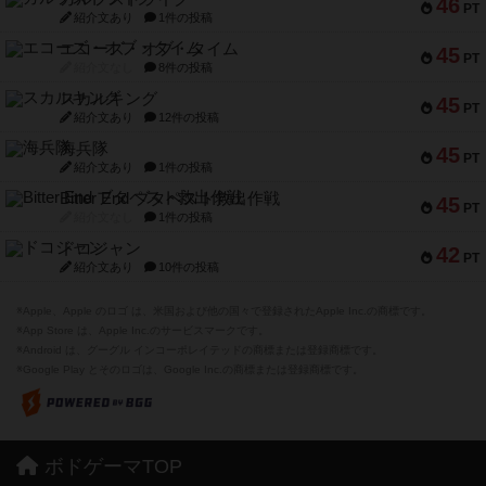
46
PT
紹介文あり
1件の投稿
エコーズ・オブ・タイム
45
PT
紹介文なし
8件の投稿
スカルキング
45
PT
紹介文あり
12件の投稿
海兵隊
45
PT
紹介文あり
1件の投稿
Bitter End ブタペスト救出作戦
45
PT
紹介文なし
1件の投稿
ドコジャン
42
PT
紹介文あり
10件の投稿
※Apple、Apple のロゴ は、米国および他の国々で登録されたApple Inc.の商標です。
※App Store は、Apple Inc.のサービスマークです。
※Android は、グーグル インコーポレイテッドの商標または登録商標です。
※Google Play とそのロゴは、Google Inc.の商標または登録商標です。
ボドゲーマTOP