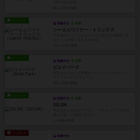
ブR-7(63×91対...
約2ヶ月前
の投稿
レビュー
画像付き
充実
シーエムワイケー・トリックス
🇰🇷産のマストフォロートリテ見た目が複雑に見
えとっつき悪く見えますが結...
約2ヶ月前
の投稿
レビュー
画像付き
充実
ビルドパーク
30分かからないお手軽なコレクションゲームグッ
ズメイカー(ブラウニーズ...
約2ヶ月前
の投稿
レビュー
画像付き
充実
32LDK
手札を出し切るゴーアウト…ですが ラーテルの作
者だけあって最高に非凡デ...
2ヶ月前
の投稿
リプレイ
画像付き