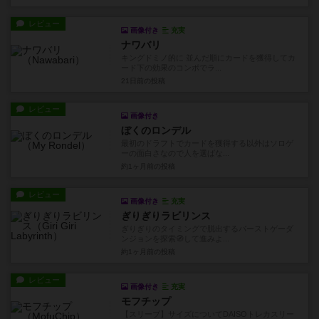
レビュー
画像付き
充実
ナワバリ
キングドミノ的に 並んだ順にカードを獲得してカ
ード下の効果のコンボでラ...
21日前
の投稿
レビュー
画像付き
ぼくのロンデル
最初のドラフトでカードを獲得する以外はソロゲ
ーの面白さなので人を選ばな...
約1ヶ月前
の投稿
レビュー
画像付き
充実
ぎりぎりラビリンス
ぎりぎりのタイミングで脱出するバーストゲーダ
ンジョンを探索🧭して進みよ...
約1ヶ月前
の投稿
レビュー
画像付き
充実
モフチップ
【スリーブ】サイズについてDAISOトレカスリー