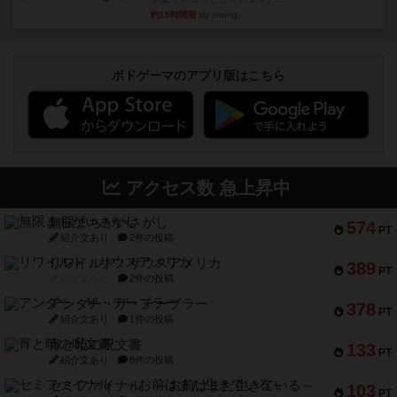
約15時間前
by jurong
ボドゲーマのアプリ版はこちら
アクセス数 急上昇中
無限まちがいさがし
574
PT
紹介文あり
2件の投稿
リワイルド：サウスアメリカ
389
PT
紹介文なし
2件の投稿
アンダー・ザ・テーブラー
378
PT
紹介文あり
1件の投稿
宵と暁の呪文書
133
PT
紹介文あり
8件の投稿
セミファイナル ～お前はまだ生きている～
103
PT