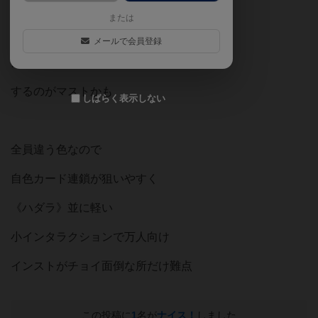
または
前半パラメータ上げで
メールで会員登録
自色パラメータをオールマイティに
するのがマストかも
しばらく表示しない
全員違う色なので
自色カード連鎖が狙いやすく
《ハダラ》並に軽い
小インタラクションで万人向け
インストがチョイ面倒な所だけ難点
この投稿に
1
名が
ナイス！
しました