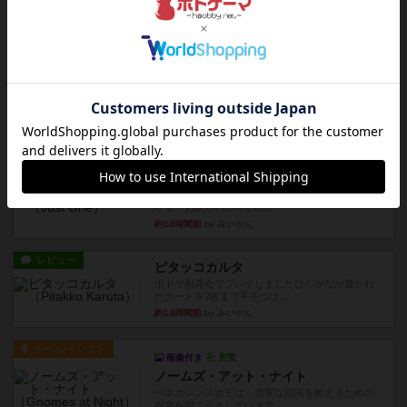
ヘックメック
サイコロゲームです1から5までの数字と芋虫がか
かれたダイス。これを振っ...
約14時間前
by みいやん
レビュー
ハゲタカのえじき
超有名なゲームですが、初めてプレイしました。1
から15までのカードがプ...
約14時間前
by みいやん
レビュー
ジャスト・ワン
まぁ面白かった‼️よくテレビとかのバラエティなん
かで、お題がわからずに...
約14時間前
by みいやん
レビュー
ピタッコカルタ
ボドゲ相席会でプレイしましたひらがなが書かれ
たカードを2枚まで手をつけ...
約14時間前
by みいやん
ルール/インスト
画像付き
充実
ノームズ・アット・ナイト
ベネボレンス女王は、忠実な臣民を称えるための
祝宴を開こうとしています。...