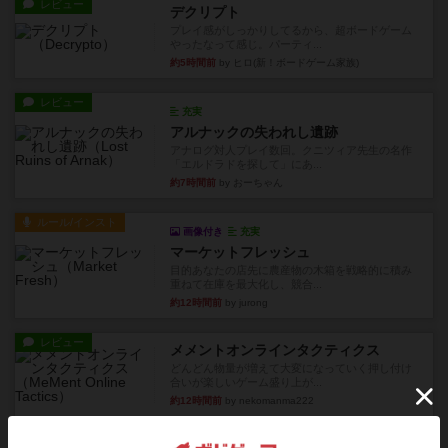
レビュー
デクリプト
プレイ感がしっかりしてるから、超ボードゲーム
やったなって感じ。パーティ...
約5時間前
by ヒロ(新！ボードゲーム家族)
レビュー
充実
アルナックの失われし遺跡
アナログ対人プレイ数回。クニツィア先生の名作
「エルドラドを探して」にあ...
約7時間前
by おーちゃん
ルール/インスト
画像付き
充実
マーケットフレッシュ
目的あなたの店先に農産物の木箱を戦略的に積み
重ねて在庫を最大化し、競合...
約12時間前
by jurong
レビュー
メメントオンラインタクティクス
どんどん物量が増えて大変になっていく押し付け
合いが楽しいゲーム盛り上が...
約12時間前
by nekomanma222
レビュー