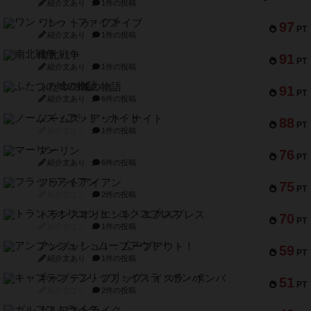
紹介文あり
1件の投稿
ワン・トゥ・ファイブ
97
PT
紹介文あり
1件の投稿
南北戦争
91
PT
紹介文あり
1件の投稿
ふたつの城の物語
91
PT
紹介文あり
6件の投稿
ノームズ・アット・ナイト
88
PT
紹介文なし
1件の投稿
マーリン
76
PT
紹介文あり
6件の投稿
フラットアイアン
75
PT
紹介文なし
2件の投稿
トランスオリエント・エクスプレス
70
PT
紹介文なし
1件の投稿
アンブッシュ！：ムーブアウト！
59
PT
紹介文あり
1件の投稿
キャプテン・フリップ：イスラ・ボンバ
51
PT
紹介文なし
2件の投稿
ガルフストライク