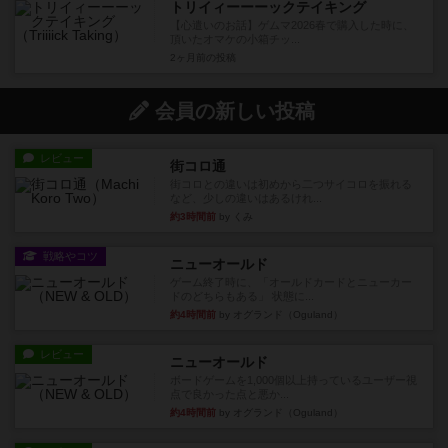
トリイィーーーックテイキング
【心遣いのお話】ゲムマ2026春で購入した時に、
頂いたオマケの小箱チッ...
2ヶ月前
の投稿
会員の新しい投稿
レビュー
街コロ通
街コロとの違いは初めから二つサイコロを振れる
など、少しの違いはあるけれ...
約3時間前
by くみ
戦略やコツ
ニューオールド
ゲーム終了時に、「オールドカードとニューカー
ドのどちらもある」 状態に...
約4時間前
by オグランド（Oguland）
レビュー
ニューオールド
ボードゲームを1,000個以上持っているユーザー視
点で良かった点と悪か...
約4時間前
by オグランド（Oguland）