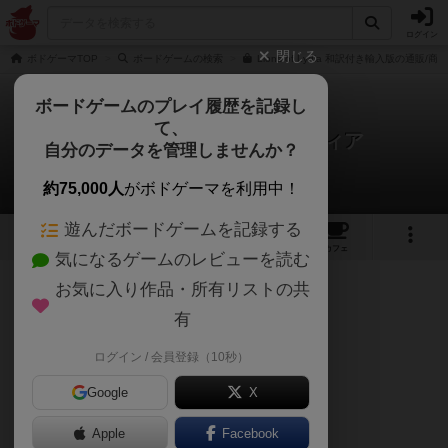
ログイン
閉じる
ボドゲーマTOP
ボードゲームの検索
Lions of Lydia 和訳付き輸入版の通販/商
ボードゲームのプレイ履歴を記録し
て、
ライオンズ・オブ・リュディア
自分のデータを管理しませんか？
たつきちさんのレビュー
約75,000人
がボドゲーマを利用中！
遊んだボードゲームを記録する
8
4
12
トップ
画像
動画
レビュー
カフェ
気になるゲームのレビューを読む
お気に入り作品・所有リストの共
175名
1名
0
4ヶ月前
有
ログイン / 会員登録（10秒）
BGG評価6.8／重さ1.95／3人ベスト
Google
X
バックドローでミープルを置くのが
Apple
Facebook
メチャ軽くて楽しい