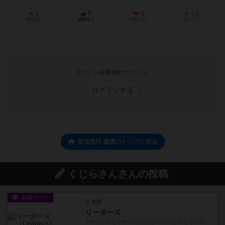
3
7
4
10
興味あり
経験あり
お気に入り
持ってる
ログイン/会員登録でコメント
ログインする
迷宮推理 連譚のトップに戻る
くじらさんさんの投稿
戦略やコツ
充実
リーダーズ
※めちゃめちゃやりこんだというわけでもないの