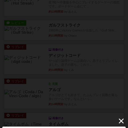
星7軽〜中量級を中心にプレイするゲーマーの感想
です。ボードゲーム会にて...
約13時間前
by おとん
レビュー
ガルフストライク
1983年にVictory Gamesが出版した『Gulf Strik...
約13時間前
by Chaco
リプレイ
画像付き
ディジットコード
やっぱり論理ゲームは面白い。息子とリプレイし
ました。息子の勝ち。これリ...
約14時間前
by くみ
リプレイ
充実
アルゴ
アルゴがとても好きで、たぶんプレイ回数が最も
多いゲームです。なんといっ...
約14時間前
by おとん
リプレイ
画像付き
タイムボム