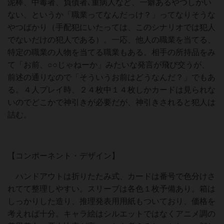
泥棒、中毒者、負債者､重病人など、一癖あるやつしかい
ない、というか「職業ってなんだっけ？」ってなりそうな
やつばかり（手配犯にいたっては、このシナリオでは犯人
でないだけの犯人である）。一応、他人の職業を当てる、
特定の職業の人物を当てる職業もある。相手の所持品をみ
て「お前、○○じゃねーか」みたいな発言が飛び交うが、
前述の通りなので「そういうお前はどうなんだ？」でもあ
る。４人プレイ時、２４枚中１４枚しかカードは見られな
いのでどこかで神引きが必要だが、神引きされると犯人は
詰む。
【コンポーネント・デザイン】
ハンドアウトは折りたたみ式、カードは番号で色分けさ
れてて整理しやすい。スリーブは各色１枚予備あり。箱は
しっかりした造り、推理発表用用紙もついており、価格を
考えれば十分。キャラ絵はシルエットではなくアニメ調の