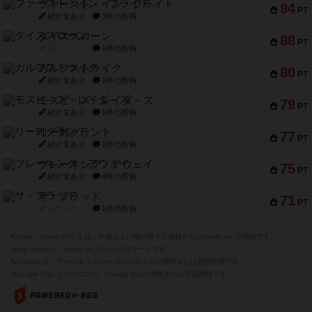
ファースト・イン・フライト
94
PT
紹介文あり
3件の投稿
ダイススローン
88
PT
紹介文なし
1件の投稿
ガルフストライク
80
PT
紹介文あり
1件の投稿
モズビ－ズ・レイダ－ズ
79
PT
紹介文あり
1件の投稿
リー対グラント
77
PT
紹介文あり
1件の投稿
ブレーキング・アウェイ
75
PT
紹介文あり
4件の投稿
ザ・フラッド
71
PT
紹介文なし
1件の投稿
※Apple、Apple のロゴ は、米国および他の国々で登録されたApple Inc.の商標です。
※App Store は、Apple Inc.のサービスマークです。
※Android は、グーグル インコーポレイテッドの商標または登録商標です。
※Google Play とそのロゴは、Google Inc.の商標または登録商標です。