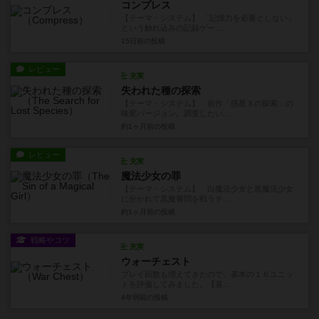
コンプレス
【テーマ・システム】 「記憶力を必要としない」
という触れ込みの記録ゲー...
15日前
の投稿
レビュー
充実
失われた種の探索
【テーマ・システム】 前作「惑星Ｘの探索」の
味変バージョン。調査したい...
約1ヶ月前
の投稿
レビュー
充実
魔法少女の罪
【テーマ・システム】 白魔法少女と黒魔法少女
に分かれて黒魔審問を戦うチ...
約1ヶ月前
の投稿
戦略やコツ
充実
ウォーチェスト
プレイ回数も増えてきたので、基本の１６ユニッ
トを評価してみました。【基...
4年弱前
の投稿