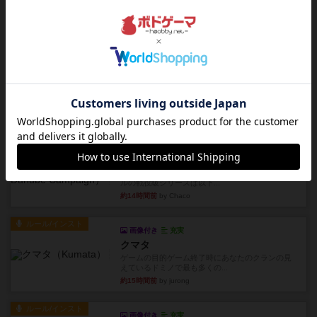
僕はホントに嘘が下手なようで、すぐバレますみ
んなホント、嘘が上手ですよ...
約14時間前
by あまる
レビュー
画像付き
タイムボム
まず簡単で軽い！大人数で遊べる！それなのに小
箱！何より楽しい！！正体隠...
約14時間前
by あまる
レビュー
充実
1809
ケビン・ザッカーがデザインした１ヘクス=２マイ
ルの戦役級シリーズは以下...
約14時間前
by Chaco
ルール/インスト
画像付き
充実
クマタ
ゲームの目的ゲーム終了時にあなたのクランの見
えているドミノで最も多くの...
約15時間前
by jurong
ルール/インスト
画像付き
充実