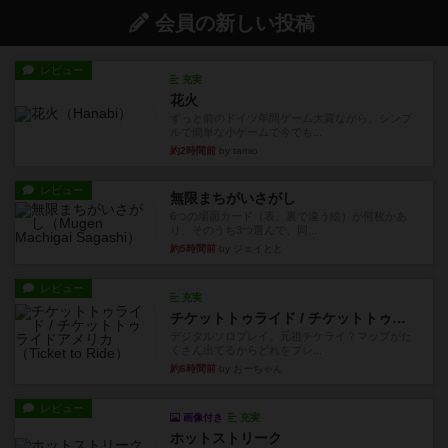
会員の新しい投稿
レビュー
充実
花火
ずっと前のドイツ年間ゲーム大賞ながら、シンプ
ルで簡単な小ゲームで今でも...
約2時間前
by tamio
レビュー
無限まちがいさがし
6つの場面カード（表、裏で違う絵）が何枚かあ
り、そのうち3つ選んで、同...
約5時間前
by ジェイとと
レビュー
充実
チケットトゥライド / チケットトゥライドアメリカ
デジタルソロプレイ。元祖チケライ？マップがた
くさん出てるからどれをプレ...
約6時間前
by おーちゃん
レビュー
画像付き
充実
ホットストリーク