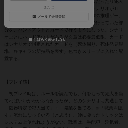
ム）で行うマダミス短編集。同じ人物が犯人だったり犯人
または
じゃなかったり（被害者は共通）。４人用シナリオが６
本、５人用シナリオが６本入っている。前作の推理ゲー、
メールで会員登録
迷宮推理（無印）がボード上のアクションで行っていた部
分を、ハンドアウトとカードで行うようになった。シナリ
オごとにハンドアウトがあるが文章は必要最低限。カード
しばらく表示しない
はシナリオで指定されたカードを（死体周り、死体発見現
場、各キャラの所持品を表す）色つきスリーブに入れて配
置する。
【プレイ感】
初プレイ時は、ルールを読んでも、何をもって犯人を当
てればいいかわからなかったが、どのシナリオも共通して
「凶器特定で犯人当て」＋「職業を当てる」or「職業を隠
す」流れになっている（と思う）。妙に凝ったトリックは
システム上使われようがない。職業は、手配犯、浮気者、