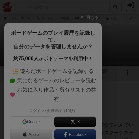
ログイン
閉じる
ボドゲーマTOP
ボードゲームの検索
迷宮推理 連譚
レビュー
く
ボードゲームのプレイ履歴を記録し
て、
迷宮推理 連譚
自分のデータを管理しませんか？
くじらさんさんのレビュー
約75,000人
がボドゲーマを利用中！
遊んだボードゲームを記録する
1
1
トップ
画像
動画
レビュー
カフェ
気になるゲームのレビューを読む
お気に入り作品・所有リストの共
178名
3名
0
約1ヶ月前
有
ログイン / 会員登録（10秒）
【テーマ・システム】
Google
X
彼らが館に宿泊した次の朝、館の主人が書斎で死んでい
た。共通のシチュエーション、共通の人物（スターシステ
Apple
Facebook