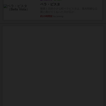
ベラ・ビスタ
概要と目的小さな町ベラビスタは、風光明媚な公
園と曲がりくねった川が広が...
約15時間前
by jurong