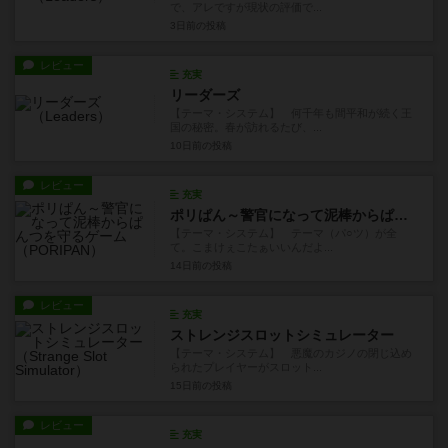
で、アレですが現状の評価で...
3日前
の投稿
レビュー
充実
リーダーズ
【テーマ・システム】 何千年も間平和が続く王
国の秘密。春が訪れるたび、...
10日前
の投稿
レビュー
充実
ポリぱん～警官になって泥棒からぱんつを守るゲーム
【テーマ・システム】 テーマ（パ○ツ）が全
て。こまけぇこたぁいいんだよ...
14日前
の投稿
レビュー
充実
ストレンジスロットシミュレーター
【テーマ・システム】 悪魔のカジノの閉じ込め
られたプレイヤーがスロット...
15日前
の投稿
レビュー
充実