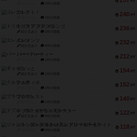
257
PT
紹介文なし
2件の投稿
コレクト！
240
PT
紹介文なし
1件の投稿
トリオンフ ア マレンゴ
236
PT
紹介文あり
1件の投稿
エレメンツ
232
PT
紹介文あり
4件の投稿
バー！パーティー
212
PT
紹介文なし
1件の投稿
ギョッと
154
PT
紹介文あり
1件の投稿
クルティボ
152
PT
紹介文なし
1件の投稿
ブラヴェスト
140
PT
紹介文なし
1件の投稿
ドブル：ポケットモンスター
122
PT
紹介文あり
4件の投稿
ジャンヌ・ダルク-オルレアン ドロー＆ライト
118
PT
紹介文なし
5件の投稿