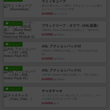
ラミィキューブ
数字の牌を出して1番早く手札をなくした人が勝ち
というシンプルだけど非常...
約2時間前
by ジョジョ
レビュー
ブラッドリーフ：タラワ（ASL拡張）
1996年にHeat of Battle社が出版した『Blood Re...
約3時間前
by Chaco
レビュー
ASL アクションパック#2
1999年にMMP社が出版した『ASL Action Pack
#2』...
約3時間前
by Chaco
レビュー
ASL アクションパック#1
1997年にAvalon Hill社が出版した『ASL Action ...
約4時間前
by Chaco
レビュー
チャオチャオ
３～４人でわいわい遊ぶのにちょうどいい。ルー
ルは他の方が分かりやすく書...
約4時間前
by S