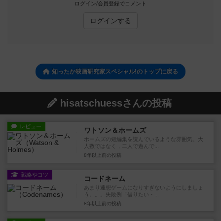
ログイン/会員登録でコメント
ログインする
知ったか映画研究家スペシャル!のトップに戻る
hisatschuessさんの投稿
レビュー
ワトソン＆ホームズ
ホームズの短編集を読んでいるような雰囲気。大
人数ではなく，二人で遊んで...
8年以上前
の投稿
戦略やコツ
コードネーム
あまり連想ゲームになりすぎないようにしましょ
う。。。失敗例「借りたい・...
8年以上前
の投稿