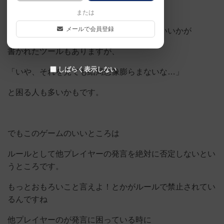
または
メールで会員登録
お助けカードでどういったことを話したらいいかが
書かれたツールもありますが、
しばらく表示しない
「いや、それを見ても結局想像膨らまないな…」
と困る人も多いかもです。
でもこのゲームのいいところは
ルールとして他プレイヤーの発言を絶対に否定しないとい
うところです。
もっとおもろいこと言えよ！とかがルールで禁止されてい
るんですね
他プレイヤーのが発言に困っている時に