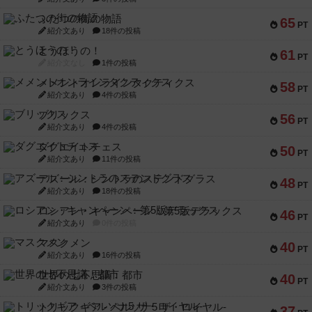
ふたつの街の物語
65
PT
紹介文あり
18件の投稿
とうほうの！
61
PT
紹介文なし
1件の投稿
メメントオンラインタクティクス
58
PT
紹介文あり
4件の投稿
ブリックス
56
PT
紹介文あり
4件の投稿
ダグエイトチェス
50
PT
紹介文あり
11件の投稿
アズール：シントラのステンドグラス
48
PT
紹介文あり
18件の投稿
ロシアン・キャンペーン：第5版デラックス
46
PT
紹介文あり
0件の投稿
マスクメン
40
PT
紹介文あり
16件の投稿
世界の七不思議：都市
40
PT
紹介文あり
3件の投稿
トリックギア - ペルソナ5 ザ・ロイヤル-
37