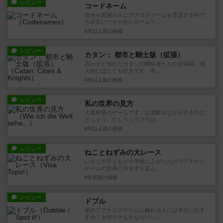
レビュー
コードネーム
自分が周囲の人にアナログゲームを普及する中で
も非常にウケの良いゲームで...
8年以上前
の投稿
レビュー
カタン： 都市と騎士版（拡張）
言わずと知れたカタンの開拓者たちの拡張版。個
人的にはとても好きです。考...
8年以上前
の投稿
レビュー
私の世界の見方
大喜利系のゲームです。お酒飲みながらするのに
ピッタリ。むしろシラフでは...
8年以上前
の投稿
レビュー
ねことねずみの大レース
いとこの子どもが小学校に上がったのでアナログ
ゲームの世界に引きずり込ん...
9年弱前
の投稿
レビュー
ドブル
初めてアナログゲームに触れる人には本当におす
すめ！女性ウケもかなりいい...