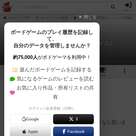
ログイン
閉じる
ボドゲーマTOP
ボードゲームの検索
知ったか映画研究家スペシャル!の通販/商
ボードゲームのプレイ履歴を記録し
て、
知ったか映画研究家スペシャル!
自分のデータを管理しませんか？
hisatschuessさんのレビュー
約75,000人
がボドゲーマを利用中！
遊んだボードゲームを記録する
4
14
112
トップ
画像
動画
レビュー
カフェ
気になるゲームのレビューを読む
お気に入り作品・所有リストの共
166名
0名
0
約9年前
有
ログイン / 会員登録（10秒）
大喜利系のゲームです。
Google
X
好き嫌い、得意苦手はっきり分かれるだろうなと思いま
す。
Apple
Facebook