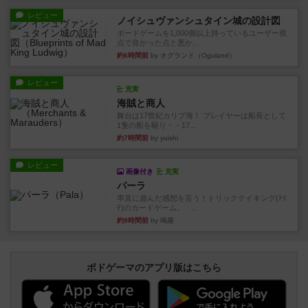
レビュー
ノイシュヴァンシュタイン城の設計図
ボードゲームを1,000個以上持っているユーザー視
点で良かった点と悪か...
約6時間前
by オグランド（Oguland）
レビュー
充実
海賊と商人
舞台は17世紀カリブ海！ プレイヤーは船長として
1隻の船を駆り・・17...
約7時間前
by yuishi
レビュー
画像付き
充実
パーラ
率直に遊んだ感想を言う！トリックテイキング(ﾄﾘ
ﾃ)のカードゲーム。 ...
約9時間前
by 鳴屋
ボドゲーマのアプリ版はこちら