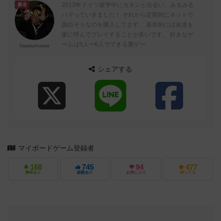
2013年ドイツ留学中にカタンと出会い、みるみる
勇者
ハマっていきました！ それから定期的にネットで
面白そうなのを購入してます。 基本的には友達を
家に呼んでプレイすることが多いです。 好きなゲ
ームは5人〜6人でできる重ゲー
hisatschuess
シェアする
マイボードゲーム登録者
168
745
94
477
興味あり
経験あり
お気に入り
持ってる