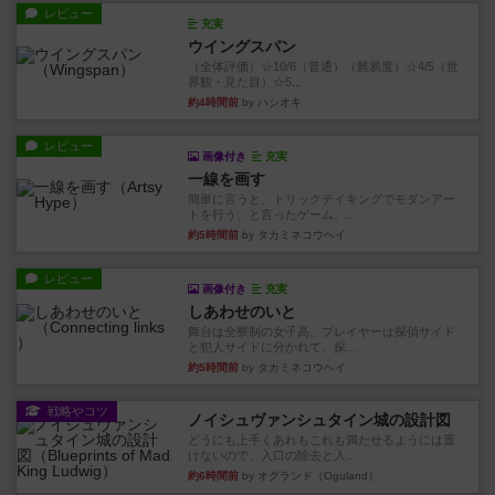
レビュー
充実
ウイングスパン
（全体評価）☆10/6（普通）（難易度）☆4/5（世
界観・見た目）☆5...
約4時間前
by ハシオキ
レビュー
画像付き
充実
一線を画す
簡単に言うと、トリックテイキングでモダンアー
トを行う、と言ったゲーム。...
約5時間前
by タカミネコウヘイ
レビュー
画像付き
充実
しあわせのいと
舞台は全寮制の女子高。プレイヤーは探偵サイド
と犯人サイドに分かれて、探...
約5時間前
by タカミネコウヘイ
戦略やコツ
ノイシュヴァンシュタイン城の設計図
どうにも上手くあれもこれも満たせるようには置
けないので、入口の除去と入...
約6時間前
by オグランド（Oguland）