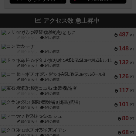
アクセス数 急上昇中
フリップ７：復讐心とともに
487
PT
紹介文なし
2件の投稿
コンテナ
148
PT
紹介文なし
1件の投稿
ドゥームド・バタリオンズ：ASLモジュール11
132
PT
紹介文あり
1件の投稿
コード・オブ・ブシドー：ASLモジュール8
126
PT
紹介文あり
1件の投稿
宝石の煌き：デュエル 偽造者
117
PT
紹介文なし
1件の投稿
クランク! ：冒険者たち（拡張）
101
PT
紹介文あり
4件の投稿
マーケットフレッシュ
80
PT
紹介文あり
1件の投稿
クロス・オブ・アイアン
68
PT
紹介文あり
3件の投稿