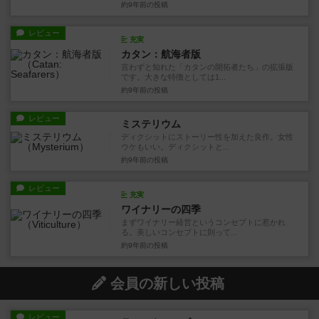
約9年前
の投稿
レビュー
充実
カタン：航海者版
言わずと知れた「カタンの開拓者たち」の拡張版
です。大きな特徴としては1...
約9年前
の投稿
レビュー
ミステリウム
ディクシットにストーリー性を加えた良作。女性
ウケもいい。ディクシットと...
約9年前
の投稿
レビュー
充実
ワイナリーの四季
まずワイナリー経営というコンセプトに惹かれ
る。美しいコンセプトに則って...
約9年前
の投稿
会員の新しい投稿
レビュー