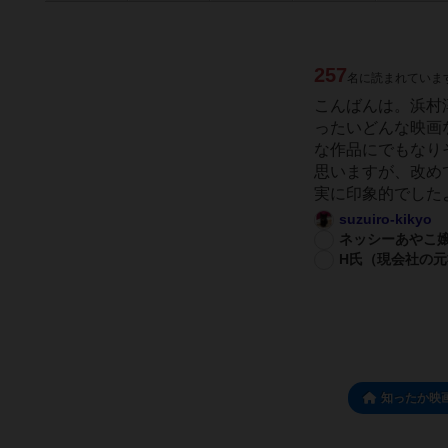
257
名に読まれていま
こんばんは。浜村
ったいどんな映画
な作品にでもなり
思いますが、改め
実に印象的でした
suzuiro-kikyo
ネッシーあやこ
H氏（現会社の
知ったか映