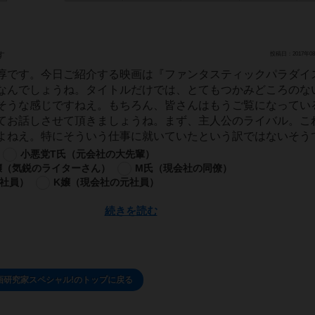
す
投稿日：2017年08
淳です。今日ご紹介する映画は『ファンタスティックパラダイ
なんでしょうね。タイトルだけでは、とてもつかみどころのな
そうな感じですねえ。もちろん、皆さんはもうご覧になってい
てお話しさせて頂きましょうね。まず、主人公のライバル。こ
よねえ。特にそういう仕事に就いていたという訳ではないそうで.
小悪党T氏（元会社の大先輩）
嬢（気鋭のライターさん）
M氏（現会社の同僚）
元社員）
K嬢（現会社の元社員）
続きを読む
画研究家スペシャル!のトップに戻る