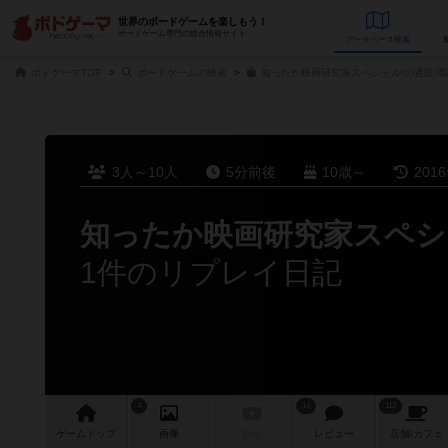
世界のボードゲームを楽しもう！
ボードゲーム専門の総合情報サイト
データベース
検
ボドゲーマTOP
ボードゲームの検索
知ったか映画研究家スペシャル!の通販/
3人～10人
5分前後
10歳～
201
知ったか映画研究家スペシ
1件のリプレイ日記
4
14
112
ゲーム
トップ
画像
動画
レビュー
店舗/
カフェ