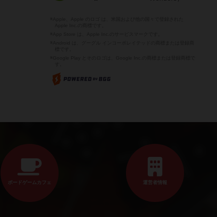
※Apple、Apple のロゴ は、米国および他の国々で登録された
Apple Inc.の商標です。
※App Store は、Apple Inc.のサービスマークです。
※Android は、グーグル インコーポレイテッドの商標または登録商
標です。
※Google Play とそのロゴは、Google Inc.の商標または登録商標で
す。
ボードゲームカフェ
運営者情報