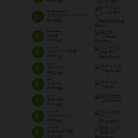
2415名
Terraforming Mars
2
テラフォーミングマーズ
位
2394名
Stone Garden
3
枯山水
位
2281名
Viticulture
4
ワイナリーの四季
位
2272名
Agricola
5
アグリコラ
位
2119名
Azul
6
アズール
位
2035名
Splendor
7
宝石の煌き
位
2028名
Wingspan
8
ウイングスパン
位
2006名
7 Wonders
9
世界の七不思議
位
1919名