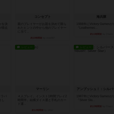
コンセプト
海兵隊
かを決
親のプレイヤーがお題を決めて限ら
1988年にVictory Game
が得点
れたヒントの中から他のプレイヤー
『Leathernec...
に当て...
約11時間前
by Chaco
約10時間前
by mob567
レビュー
レビュー
マーリン
アンブッシュ！：シルバ
オラパ
４人プレイ。インスト1時間プレイ2
1987年にVictory Game
まし
時間半。結構ダイス運と手札のカー
『Silver Sta...
ド運...
約12時間前
by Chaco
約12時間前
by oliber