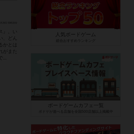
月29日 00時20分
ス』。い
人気ボードゲーム
い、どん
総合おすすめランキング
るかとは
れがまた
..
ボードゲームカフェ一覧
ボドゲが遊べる店舗を全国500店舗以上掲載中