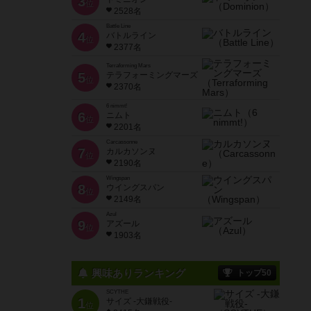
3
位
2528名
Battle Line
4
バトルライン
位
2377名
Terraforming Mars
5
テラフォーミングマーズ
位
2370名
6 nimmt!
6
ニムト
位
2201名
Carcassonne
7
カルカソンヌ
位
2190名
Wingspan
8
ウイングスパン
位
2149名
Azul
9
アズール
位
1903名
興味ありランキング
トップ50
SCYTHE
1
サイズ -大鎌戦役-
位