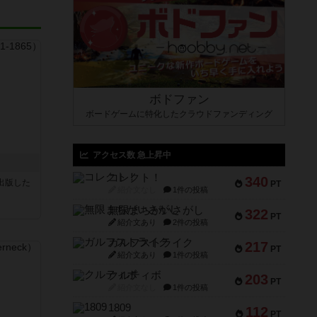
ボドファン
ボードゲームに特化したクラウドファンディング
アクセス数 急上昇中
コレクト！
340
sが出版した
PT
紹介文なし
1件の投稿
無限まちがいさがし
322
PT
紹介文あり
2件の投稿
ガルフストライク
217
PT
紹介文あり
1件の投稿
クルティボ
203
PT
紹介文なし
1件の投稿
1809
112
PT