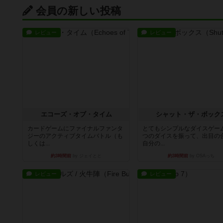
会員の新しい投稿
レビュー
レビュー
エコーズ・オブ・タイム
シャット・ザ・ボック
カードゲームにファイナルファンタ
とてもシンプルなダイスゲー
ジーのアクティブタイムバトル（も
つのダイスを振って、出目の
しくは...
自分の...
約3時間前
by ジェイとと
約3時間前
by OSAっち
レビュー
レビュー