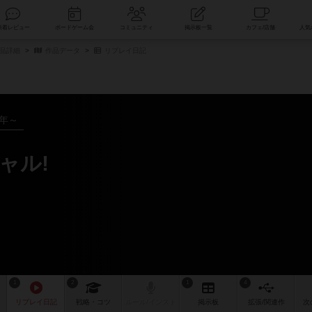
索
新着レビュー
ボードゲーム会
コミュニティ
掲示板一覧
商品詳細
作品データ
リプレイ日記
6年～
ャル!
1
2
1
4
リプレイ
日記
戦略
・コツ
ルール
/インスト
掲示板
拡張/関連
作
次