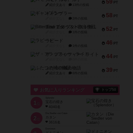
59
PT
紹介文あり
13件の投稿
ギャンブラー
58
PT
紹介文なし
2件の投稿
Bitter End ブタペスト救出作戦
52
PT
紹介文なし
1件の投稿
ラピード
46
PT
紹介文なし
1件の投稿
ザ・フラッフィー・ライト
44
PT
紹介文なし
0件の投稿
ふたつの城の物語
39
PT
紹介文あり
6件の投稿
お気に入りランキング
トップ50
Splendor
1
宝石の煌き
位
4040名
Die Siedler von Catan
2
カタン
位
3616名
Dominion
ドミニオン