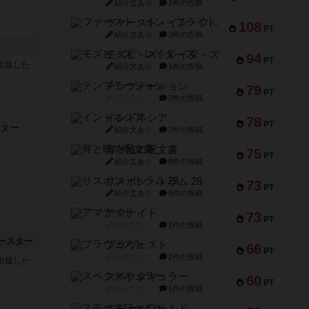
紹介文あり
1件の投稿
ファースト・イン・フライト
108
PT
紹介文あり
3件の投稿
モズビ－ズ・レイダ－ズ
94
PT
sが出版した
紹介文あり
1件の投稿
テンプテーション
79
PT
紹介文なし
2件の投稿
インドネシア
78
PT
紹介文あり
2件の投稿
宵と暁の呪文書
75
PT
紹介文あり
8件の投稿
リスボン・トラム 28
73
PT
紹介文あり
9件の投稿
アマナイト
73
PT
紹介文なし
1件の投稿
ースター
ブラヴェスト
66
PT
紹介文なし
1件の投稿
sが出版した
スペクタキュラー
60
PT
紹介文なし
1件の投稿
スモールワールド