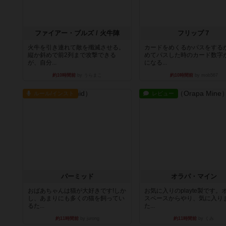
ファイアー・ブルズ / 火牛陣
フリップ７
火牛を引き連れて敵を殲滅させる。
カードをめくるかパスをする
縦か斜めで前2列まで攻撃できる
めてパスした時のカード数字
が、自分...
になる...
約10時間前
by うらまこ
約10時間前
by mob567
ルール/インスト
レビュー
パーミッド
オラパ・マイン
おばあちゃんは猫が大好きです!しか
お気に入りのplayte製です。
し、あまりにも多くの猫を飼ってい
スペースからやり、気に入り
るた...
た...
約11時間前
by jurong
約11時間前
by くみ