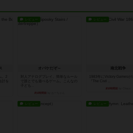
レビュー
レビュー
ス
オバケだぞ～
南北戦争
ム。2
対人アナログプレイ。簡単なルール
1983年にVictory Game
合計を
で誰とでも遊べるゲーム。こんなの
『The Civil ...
子ども...
約8時間前
by Chaco
約4時間前
by おーちゃん
レビュー
レビュー