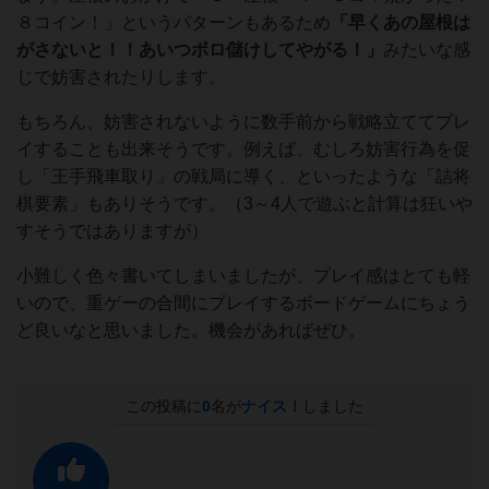
８コイン！」というパターンもあるため
「早くあの屋根は
がさないと！！あいつボロ儲けしてやがる！」
みたいな感
じで妨害されたりします。
もちろん、妨害されないように数手前から戦略立ててプレ
イすることも出来そうです。例えば、むしろ妨害行為を促
し「王手飛車取り」の戦局に導く、といったような「詰将
棋要素」もありそうです。（3～4人で遊ぶと計算は狂いや
すそうではありますが）
小難しく色々書いてしまいましたが、プレイ感はとても軽
いので、重ゲーの合間にプレイするボードゲームにちょう
ど良いなと思いました。機会があればぜひ。
この投稿に
0
名が
ナイス！
しました