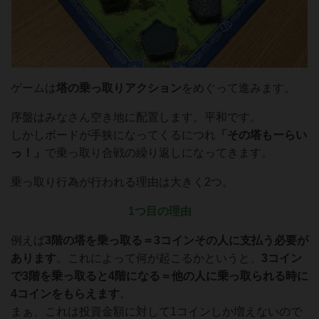
ゲームは
塔の乗っ取りアクション
をめぐって進みます。
序盤はみなさん空き地に配置します。平和です。
しかしボードが手狭になってくるにつれ
「その塔もーらい
っ！」
で乗っ取り合戦の繰り返しになってきます。
乗っ取り行為が行われる理由は大きく2つ。
1つ目の理由
例えば
3階の塔を乗っ取る＝3コインその人に支払う必要が
あります
。これによって何が起こるかというと、
3コイン
で3階を乗っ取ると4階になる＝
他の人に
乗っ取られる時に
4コインをもらえます
。
まぁ、これは投資金額に対して1コインしか増えないので