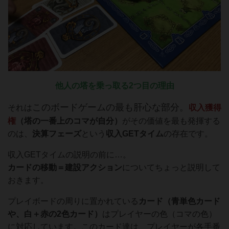
他人の塔を乗っ取る2つ目の理由
このボードゲームの最も肝心な部分。
それは
収入獲得
権
（塔の一番上のコマが自分）
がその価値を最も発揮する
のは、
決算フェーズ
という
収入GETタイム
の存在です。
収入GETタイムの説明の前に…。
カードの移動＝建設アクション
についてちょっと説明して
おきます。
プレイボードの周りに置かれている
カード（青単色カード
や、白＋赤の2色カード）
はプレイヤーの色（コマの色）
に対応しています。このカード達は、プレイヤーが各手番