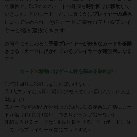
で順番に、5x5マスのボードの外周を
時計回りに移動
して
いきます。どのカード・どこに置くかは
プレイヤーの選択
そのカードに書かれているプレイ
によって決められ、
ヤーが塔を建設できます。
超簡単にまとめると
手番プレイヤーが好きな
カードを移動
させる→カードに描かれているプレイヤーが建設者になる
です。
カードの移動にはゲーム性を高める制約が！
①時計回りに移動しなければいけない。
②4人プレイなら同じ場所に4枚までしか置けない（3人は
3枚まで）
③カードの移動先が外周上の先頭になる場合は左隣にカー
ドが無ければいけない（つまりジャンプ出来ない）
④移動させるカードは180度回転させること（ボードに面
しているプレイヤーが先にプレイする）