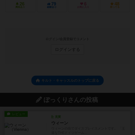
26
79
6
48
興味あり
経験あり
お気に入り
持ってる
ログイン/会員登録でコメント
ログインする
キルト・キャッスルのトップに戻る
ぽっくりさんの投稿
レビュー
充実
ウィーン
ウィーンの街でダイスプレイスメントです。 「王
道なTHEドイツゲーム...