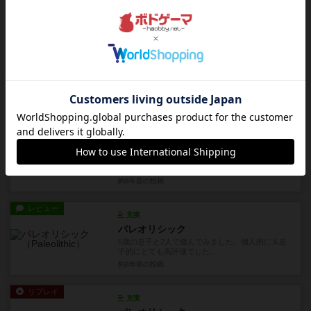
ニア版。3人でしか遊んでな...
7年以上前
の投稿
レビュー
充実
ころがる魔女 / ローリングウィッチ
子供がテンション高く遊んでくれそうな、ファミ
リー向けボードゲームです。...
7年以上前
の投稿
レビュー
充実
SOSダイナソー
溶岩がじわじわと溢れ出てくる火山から、4匹の恐
竜を出来るだけ多く逃がす...
約8年前
の投稿
レビュー
充実
パレオリシック
5歳の息子と2人で遊んでみました。個人的に＆息
子的にとても高評価でした...
約8年前
の投稿
リプレイ
充実