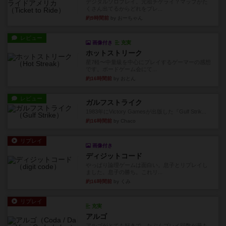
デジタルソロプレイ。元祖チケライ？マップがた
くさん出てるからどれをプレ...
約9時間前
by おーちゃん
レビュー
画像付き
充実
ホットストリーク
星7軽〜中量級を中心にプレイするゲーマーの感想
です。ボードゲーム会にて...
約16時間前
by おとん
レビュー
ガルフストライク
1983年にVictory Gamesが出版した『Gulf Strik...
約16時間前
by Chaco
リプレイ
画像付き
ディジットコード
やっぱり論理ゲームは面白い。息子とリプレイし
ました。息子の勝ち。これリ...
約16時間前
by くみ
リプレイ
充実
アルゴ
アルゴがとても好きで、たぶんプレイ回数が最も