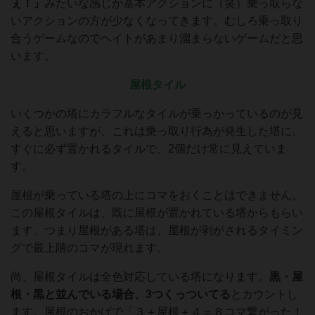
ぇ！」
みたいな感じが基本アクションに（笑）乗っ取らな
いアクションの方が少なくなってきます。むしろ乗っ取り
合うゲームなのでヘイトがあまり溜まらないゲームだと思
います。
屋根タイル
いくつかの塔にカラフルなタイルが乗っかっているのが見
えると思いますが、これは乗っ取り行為が発生した塔に、
すぐに必ず置かれるタイルで、2個だけ常に見えていま
す。
屋根が乗っている塔の上にコマをおくことはできません。
この屋根タイルは、既に屋根が置かれている塔からもらい
ます。つまり屋根がある塔は、屋根が剥がされるタイミン
グで最上階のコマが現れます。
尚、屋根タイルは全色対応している塔になります。
黒・屋
根・黒と並んでいる場合、3つくっついてる
とカウントし
ます。屋根のおかげで「３＋屋根＋４＝８コマ繋がった！