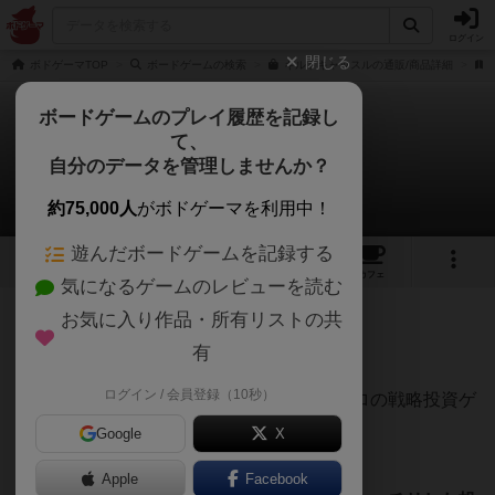
ログイン
閉じる
ボドゲーマTOP
ボードゲームの検索
キルトキャッスルの通販/商品詳細
ボードゲームのプレイ履歴を記録し
て、
キルト・キャッスル
自分のデータを管理しませんか？
ぽっくりさんのレビュー
約75,000人
がボドゲーマを利用中！
遊んだボードゲームを記録する
2
1
8
トップ
画像
動画
レビュー
カフェ
気になるゲームのレビューを読む
お気に入り作品・所有リストの共
309名
0名
0
9年以上前
有
ログイン / 会員登録（10秒）
塔がニョキニョキと伸びていく！運要素ゼロの戦略投資ゲ
ームです。
Google
X
ゲームの目的はお金を一番稼ぐことです。
Apple
Facebook