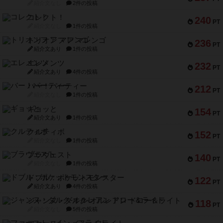
紹介文なし
2件の投稿
コレクト！
240
PT
紹介文なし
1件の投稿
トリオンフ ア マレンゴ
236
PT
紹介文あり
1件の投稿
エレメンツ
232
PT
紹介文あり
4件の投稿
バー！パーティー
212
PT
紹介文なし
1件の投稿
ギョッと
154
PT
紹介文あり
1件の投稿
クルティボ
152
PT
紹介文なし
1件の投稿
ブラヴェスト
140
PT
紹介文なし
1件の投稿
ドブル：ポケットモンスター
122
PT
紹介文あり
4件の投稿
ジャンヌ・ダルク-オルレアン ドロー＆ライト
118
PT
紹介文なし
5件の投稿