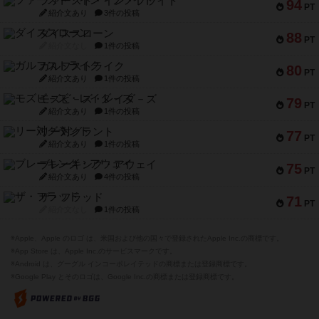
ファースト・イン・フライト
94
PT
紹介文あり
3件の投稿
ダイススローン
88
PT
紹介文なし
1件の投稿
ガルフストライク
80
PT
紹介文あり
1件の投稿
モズビ－ズ・レイダ－ズ
79
PT
紹介文あり
1件の投稿
リー対グラント
77
PT
紹介文あり
1件の投稿
ブレーキング・アウェイ
75
PT
紹介文あり
4件の投稿
ザ・フラッド
71
PT
紹介文なし
1件の投稿
※Apple、Apple のロゴ は、米国および他の国々で登録されたApple Inc.の商標です。
※App Store は、Apple Inc.のサービスマークです。
※Android は、グーグル インコーポレイテッドの商標または登録商標です。
※Google Play とそのロゴは、Google Inc.の商標または登録商標です。