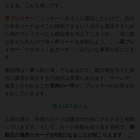
とまあ、こんな感じです。
赤プレイヤー
「くっそー！あそこに建設したいけど、自分
の単色カードはそこに移動できない！自分も建設するため
に他のプレイヤーにも建設権を与えてしまうが、、背に腹
は変えられんので赤＋青カードを移動しよう。」→
黒プレ
イヤー
「ウホホっ！あざーす！」みたいな事態が起こりま
す。
建設権は「乗っ取り権」でもあるので、建設権を与えた自
分に被害が発生する可能性は普通にあります。ゲーム中、
幾度と行われるこの
苦肉の一手
が、プレイヤーの計算をか
き乱していきます。
収入GETタイム
上述の通り、外周のカードは建設のためにグルグルと移動
していきます。そして、カード移動を繰り返す過程で、
移
動元の場所
が
カードが0枚になることが起こりえます
。こ