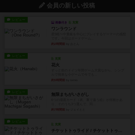
会員の新しい投稿
レビュー
画像付き
充実
ワンラウンド
星5軽〜中量級を中心にプレイするゲーマーの感想
です。今回はボードゲーム...
約2時間前
by おとん
レビュー
充実
花火
ずっと前のドイツ年間ゲーム大賞ながら、シンプ
ルで簡単な小ゲームで今でも...
約5時間前
by tamio
レビュー
無限まちがいさがし
6つの場面カード（表、裏で違う絵）が何枚かあ
り、そのうち3つ選んで、同...
約7時間前
by ジェイとと
レビュー
充実
チケットトゥライド / チケットトゥライドアメリカ