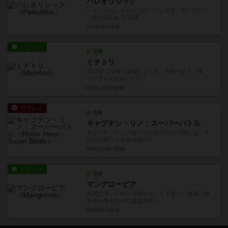
パレオリシック
レビューはこちらに上がっています。2人プレイ
（息子5歳 vs 父34歳...
約8年前
の投稿
レビュー
充実
ミチトリ
2018ゲムマ春で試遊しました。5歳の息子、僕、
サークルの方3人でプレ...
8年以上前
の投稿
リプレイ
充実
キャプテン・リノ：スーパーバトル
キャプテンリノの凄いのが出てたので気になって
たので購入！夫婦+5歳の3...
8年以上前
の投稿
レビュー
充実
マングロービア
綺麗なマングローブ林のボードを使い、族長の座
を勝ち取るために建設競争し...
9年弱前
の投稿