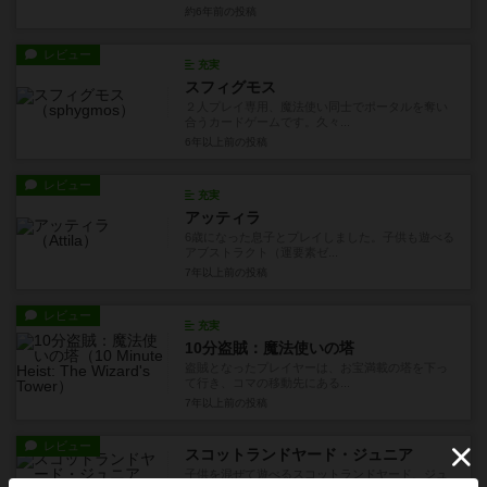
約6年前
の投稿
レビュー
充実
スフィグモス
２人プレイ専用、魔法使い同士でポータルを奪い
合うカードゲームです。久々...
6年以上前
の投稿
レビュー
充実
アッティラ
6歳になった息子とプレイしました。子供も遊べる
アブストラクト（運要素ゼ...
7年以上前
の投稿
レビュー
充実
10分盗賊：魔法使いの塔
盗賊となったプレイヤーは、お宝満載の塔を下っ
て行き、コマの移動先にある...
7年以上前
の投稿
レビュー
スコットランドヤード・ジュニア
子供を混ぜて遊べるスコットランドヤード、ジュ