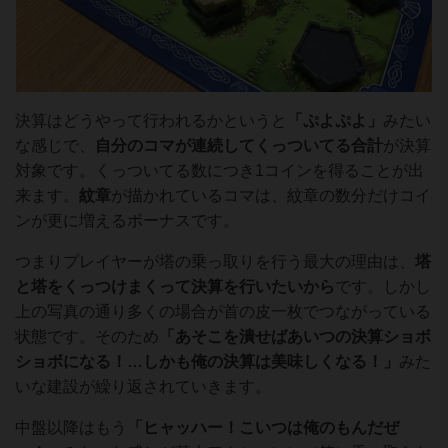
決算はどうやって行われるかというと
「ぷよぷよ」
みたい
な感じで、
自分のコマが
連続してくっついてる合計
が決算
対象です。くっついてる数につき1コインを得ることが出
来ます。
紋章
が描かれているコマは、紋章の数分だけコイ
ンが更に増えるボーナスです。
つまりプレイヤーが塔の乗っ取りを行う最大の理由は、
塔
と塔をくっつけまくって決算を行いたいから
です。しかし
上の写真の通り多くの場合が首の皮一枚でつながっている
状態です。そのため
「あそこを潰せばあいつの決算ショボ
ショボになる！…しかも俺の決算は美味しくなる！」
みた
いな建設が繰り返されていきます。
中盤以降はもう
「ヒャッハー！こいつは俺のもんだぜ