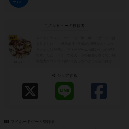
ナイス！
このレビューの投稿者
スコットランド・ヤードで一気にボードゲームには
仙人
まりました。 中量級前後・戦略/心理戦などインタ
ラクションが強め、マネーゲームっぽいやつが好き
です。ただ、ドローするカードの種類が多くて、特
殊能力がゴリゴリ書いてあるやつはそんなに好きで
ぽっくり
はないです。パーティゲーム、正体隠匿系も...
シェアする
マイボードゲーム登録者