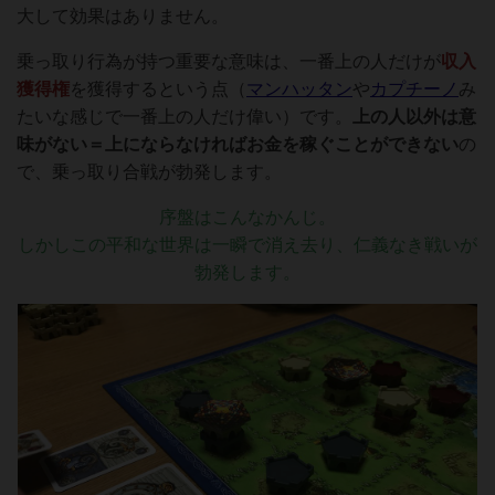
大して効果はありません。
乗っ取り行為が持つ重要な意味は、一番上の人だけが
収入
獲得権
を獲得するという点（
マンハッタン
や
カプチーノ
み
たいな感じで一番上の人だけ偉い）です。
上の人以外は意
味がない＝上にならなければお金を稼ぐことができない
の
で、乗っ取り合戦が勃発します。
序盤はこんなかんじ。
しかしこの平和な世界は一瞬で消え去り、仁義なき戦いが
勃発します。