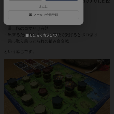
見た目は可愛らしいですが
内容的には割とカッチリした投
または
資ゲーム×パズルゲーム
っぽい感じす。
メールで会員登録
要点だけまとめると
・最上階のコマだけ有効
・出来るだけ自分のコマを連続で繋げるとボロ儲け
しばらく表示しない
・乗っ取り乗っとられの踏み台合戦
という感じです。