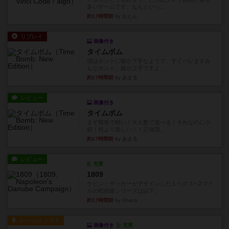
多いゲームです。なんといっ...
約17時間前
by おとん
リプレイ
画像付き
タイムボム
僕はホントに嘘が下手なようで、すぐバレますみ
んなホント、嘘が上手ですよ...
約17時間前
by あまる
レビュー
画像付き
タイムボム
まず簡単で軽い！大人数で遊べる！それなのに小
箱！何より楽しい！！正体隠...
約17時間前
by あまる
レビュー
充実
1809
ケビン・ザッカーがデザインした１ヘクス=２マイ
ルの戦役級シリーズは以下...
約17時間前
by Chaco
ルール/インスト
画像付き
充実