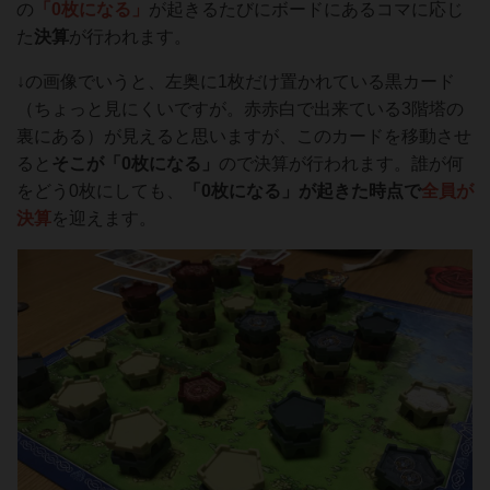
の
「0枚になる」
が起きるたびにボードにあるコマに応じ
た
決算
が行われます。
↓の画像でいうと、左奥に1枚だけ置かれている黒カード
（ちょっと見にくいですが。赤赤白で出来ている3階塔の
裏にある）が見えると思いますが、このカードを移動させ
ると
そこが「0枚になる」
ので決算が行われます。誰が何
をどう0枚にしても、
「
0枚になる」が起きた時点で
全員が
決算
を迎えます。