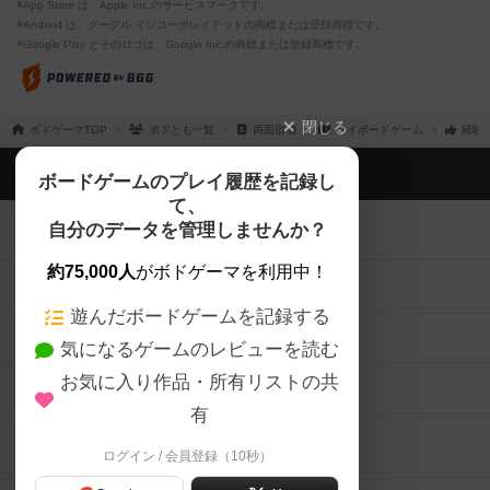
※App Store は、Apple Inc.のサービスマークです。
※Android は、グーグル インコーポレイテッドの商標または登録商標です。
※Google Play とそのロゴは、Google Inc.の商標または登録商標です。
閉じる
ボドゲーマTOP
ボドとも一覧
両面宿儺
マイボードゲーム
経験
ボドゲーマTOP
ボードゲームのプレイ履歴を記録し
て、
ボードゲームを検索する
自分のデータを管理しませんか？
約75,000人
がボドゲーマを利用中！
ボードゲームの新着レビュー
遊んだボードゲームを記録する
ボードゲーム会情報
気になるゲームのレビューを読む
お気に入り作品・所有リストの共
メカニクス特集
有
掲示板・トピックス
ログイン / 会員登録（10秒）