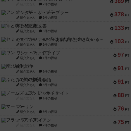
389
PT
紹介文なし
2件の投稿
アンダー・ザ・テーブラー
378
PT
紹介文あり
1件の投稿
宵と暁の呪文書
133
PT
紹介文あり
8件の投稿
セミファイナル ～お前はまだ生きている～
103
PT
紹介文あり
1件の投稿
ワン・トゥ・ファイブ
97
PT
紹介文あり
1件の投稿
南北戦争
91
PT
紹介文あり
1件の投稿
ふたつの城の物語
91
PT
紹介文あり
6件の投稿
ノームズ・アット・ナイト
88
PT
紹介文なし
1件の投稿
マーリン
76
PT
紹介文あり
6件の投稿
フラットアイアン
75
PT
紹介文なし
2件の投稿