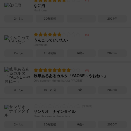
なに沼
Naninuma
2～7人
20分前後
－
2024年
うんこっていいたい
unkotteiitai
2～6人
15分前後
6歳～
2023年
岐阜あるあるカルタ「YAONE～やおね～」
Gifu common things karuta "YAONE"
3～6人
15～20分
7歳～
2023年
サンリオ ナインタイル
Nine tiles sanrio characters
2～4人
15分前後
6歳～
2020年