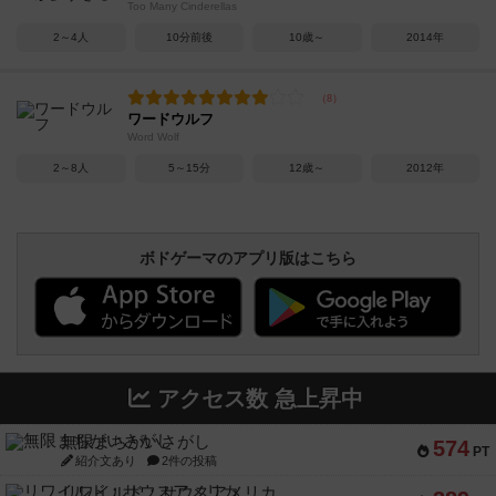
Too Many Cinderellas
2～4人
10分前後
10歳～
2014年
ワードウルフ
Word Wolf
2～8人
5～15分
12歳～
2012年
ボドゲーマのアプリ版はこちら
アクセス数 急上昇中
無限まちがいさがし
574
PT
紹介文あり
2件の投稿
リワイルド：サウスアメリカ