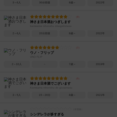
3～6人
30分前後
8歳～
2022年
神さま日本酒おつぎします
kamisama nihonshu otsugishmasu
2～6人
20分前後
8歳～
2022年
ウノ・フリップ
UNO FLIP
2～10人
－
7歳～
2019年
神さま日本酒でございます
Kamisama nihonshu de gozaimasu
3～5人
15～20分
8歳～
2021年
シンデレラが多すぎる