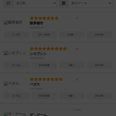
限界都市
Genkaitoshi
1～4人
15～60分
12歳～
2020年
シロブシン
Shirobushin
3～4人
30分前後
7歳～
2024年
ベガス
Las Vegas
2～5人
30分前後
8歳～
2012年
ザ・ゲーム