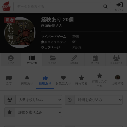
ログイン
経験あり 20個
勇者
両面宿儺 さん
20個
マイボードゲーム
0件
参加コミュニティ
未設定
ウェブページ
トップ
ゲーム一覧
マイリスト
投稿履歴
ボ
ドゲ
会
コミュニティ
評価したゲ
全て
興味あり
経験あり
お気に入り
持ってる
比較する
ーム