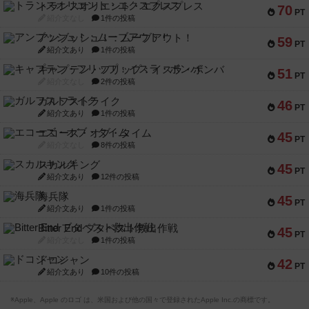
トランスオリエント・エクスプレス
70
PT
紹介文なし
1件の投稿
アンブッシュ！：ムーブアウト！
59
PT
紹介文あり
1件の投稿
キャプテン・フリップ：イスラ・ボンバ
51
PT
紹介文なし
2件の投稿
ガルフストライク
46
PT
紹介文あり
1件の投稿
エコーズ・オブ・タイム
45
PT
紹介文なし
8件の投稿
スカルキング
45
PT
紹介文あり
12件の投稿
海兵隊
45
PT
紹介文あり
1件の投稿
Bitter End ブタペスト救出作戦
45
PT
紹介文なし
1件の投稿
ドコジャン
42
PT
紹介文あり
10件の投稿
※Apple、Apple のロゴ は、米国および他の国々で登録されたApple Inc.の商標です。