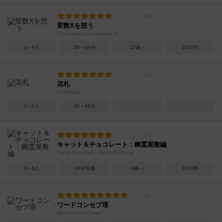
変数Xを想う
Think about the variable X
3～6人
20～40分
12歳～
2022年
花札
Hanafuda
2～3人
30～60分
－
－
キャット＆チョコレート：幽霊屋敷編
Cat & Chocolate: Haunted House
3～6人
20分前後
8歳～
2012年
ワードコンセプ塔
Word ConcepTower