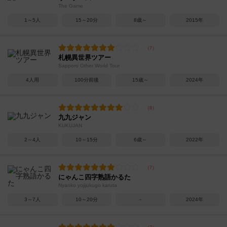
The Game
1～5人
15～20分
8歳～
2015年
札幌異世界ツアー
Sapporo Other World Tour
4人用
100分前後
15歳～
2024年
九九ジャン
KUKUJAN
2～4人
10～15分
6歳～
2022年
にゃんこ四字熟語かるた
Nyanko yojijukugo karuta
3～7人
10～20分
－
2024年