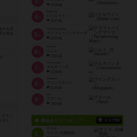
3
位
2528名
Battle Line
4
バトルライン
位
2377名
るかを決
Terraforming Mars
5
テラフォーミングマーズ
字が得点
位
2370名
6 nimmt!
6
ニムト
位
2201名
Carcassonne
7
カルカソンヌ
位
2190名
Wingspan
8
ウイングスパン
位
2149名
Azul
9
アズール
位
1903名
す。オラパ
興味ありランキング
りまし
トップ50
SCYTHE
1
サイズ -大鎌戦役-
位