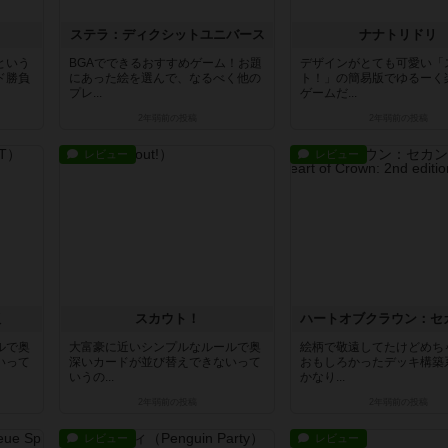
ステラ：ディクシットユニバース
ナナトリドリ
という
BGAでできるおすすめゲーム！お題
デザインがとても可愛い「
ド勝負
にあった絵を選んで、なるべく他の
ト！」の簡易版でゆるーく
プレ...
ゲームだ...
2年弱前
の投稿
2年弱前
の投稿
レビュー
レビュー
版
スカウト！
ルで奥
大富豪に近いシンプルなルールで奥
絵柄で敬遠してたけどめち
いって
深いカードが並び替えできないって
おもしろかったデッキ構築
いうの...
かなり...
2年弱前
の投稿
2年弱前
の投稿
レビュー
レビュー