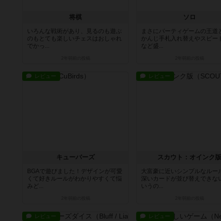
将棋
ソロ
いろんな戦術があり、見るのも遊ぶ
まさにパーティゲームの王道
のもとても楽しいチェスはおしゃれ
かんじ手札入れ替えやスピー
でかっ...
など盛...
2年弱前
の投稿
2年弱前
の投稿
レビュー
レビュー
キューバーズ
スカウト：オインク
BGAで遊びました！デザインが可愛
大富豪に近いシンプルなルー
くて好きルールがわかりやすくて悩
深いカードが並び替えできな
みど...
いうの...
2年弱前
の投稿
2年弱前
の投稿
レビュー
レビュー