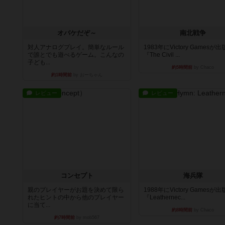
オバケだぞ～
南北戦争
対人アナログプレイ。簡単なルール
1983年にVictory Gamesが
で誰とでも遊べるゲーム。こんなの
『The Civil ...
子ども...
約5時間前
by Chaco
約1時間前
by おーちゃん
レビュー
レビュー
コンセプト
海兵隊
親のプレイヤーがお題を決めて限ら
1988年にVictory Gamesが
れたヒントの中から他のプレイヤー
『Leathernec...
に当て...
約8時間前
by Chaco
約7時間前
by mob567