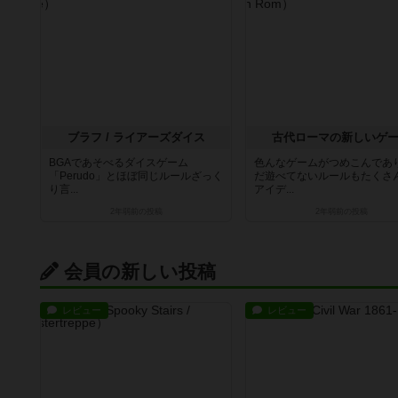
ブラフ / ライアーズダイス
古代ローマの新しいゲ
BGAであそべるダイスゲーム
色んなゲームがつめこんであ
「Perudo」とほぼ同じルールざっく
だ遊べてないルールもたくさ
り言...
アイデ...
2年弱前
の投稿
2年弱前
の投稿
会員の新しい投稿
レビュー
レビュー