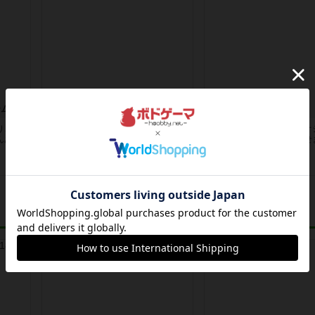
ーム
ペンギンパーティ
チェス
り、ま
初めルールみたとき簡単すぎて面白
インテリアになるくらいオ
んある
くなさそうーって思ってたけど意外
見た目将棋よりも盤面がせ
と遊ん...
試合展...
2年弱前
の投稿
2年弱前
の投稿
レビュー
レビュー