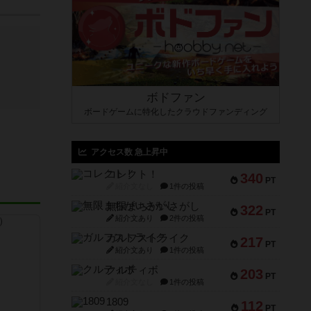
ボドファン
ボードゲームに特化したクラウドファンディング
アクセス数 急上昇中
コレクト！
340
PT
紹介文なし
1件の投稿
無限まちがいさがし
322
PT
紹介文あり
2件の投稿
ガルフストライク
217
PT
紹介文あり
1件の投稿
クルティボ
203
PT
紹介文なし
1件の投稿
1809
112
PT