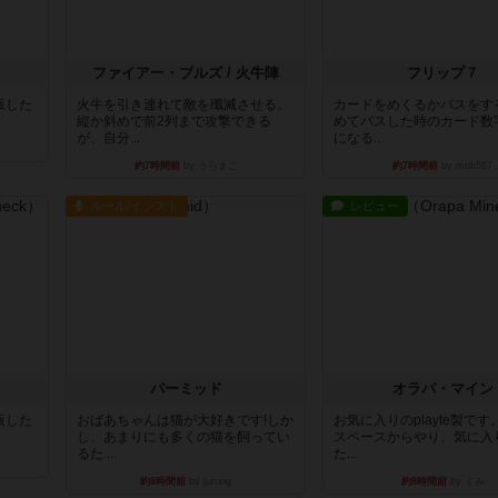
ファイアー・ブルズ / 火牛陣
フリップ７
出版した
火牛を引き連れて敵を殲滅させる。
カードをめくるかパスをす
縦か斜めで前2列まで攻撃できる
めてパスした時のカード数
が、自分...
になる...
約7時間前
by うらまこ
約7時間前
by mob567
ルール/インスト
レビュー
パーミッド
オラパ・マイン
出版した
おばあちゃんは猫が大好きです!しか
お気に入りのplayte製で
し、あまりにも多くの猫を飼ってい
スペースからやり、気に入
るた...
た...
約8時間前
by jurong
約8時間前
by くみ