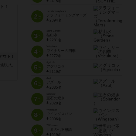
2415名
Terraforming Mars
2
テラフォーミングマーズ
位
2394名
Stone Garden
3
枯山水
位
2281名
Viticulture
4
ワイナリーの四季
位
2272名
アウト！
Agricola
sが出版した
5
アグリコラ
位
2119名
Azul
6
アズール
位
2035名
Splendor
7
宝石の煌き
位
2028名
Wingspan
8
ウイングスパン
位
2006名
7 Wonders
9
世界の七不思議
位
1919名