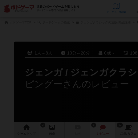
世界のボードゲームを楽しもう！
ボードゲーム専門の総合情報サイト
データベース
検
ボドゲーマTOP
ボードゲームの検索
ジェンガクラシックの通販/商品詳細
1人～8人
10分～20分
6歳～
19
ジェンガ / ジェンガクラ
ピングーさんのレビュー
2
8
99
ゲーム
トップ
画像
動画
レビュー
店舗/
カフェ