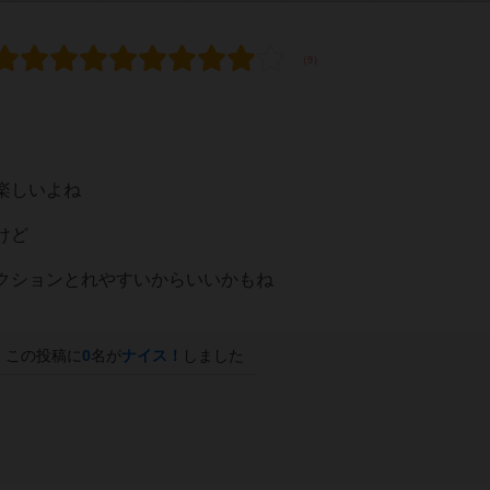
楽しいよね
けど
クションとれやすいからいいかもね
この投稿に
0
名が
ナイス！
しました