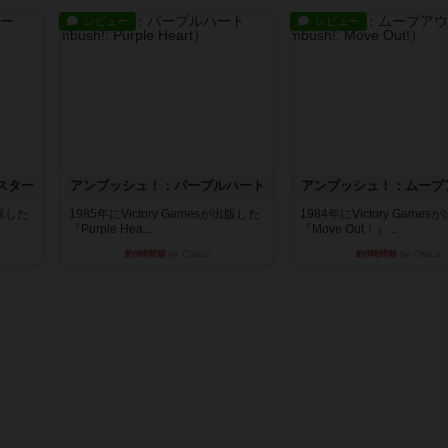
レビュー
レビュー
スター
アンブッシュ！：パープルハート
アンブッシュ！：ムーブ
出版した
1985年にVictory Gamesが出版した
1984年にVictory Game
『Purple Hea...
『Move Out！』...
約9時間前
by Chaco
約9時間前
by Chaco