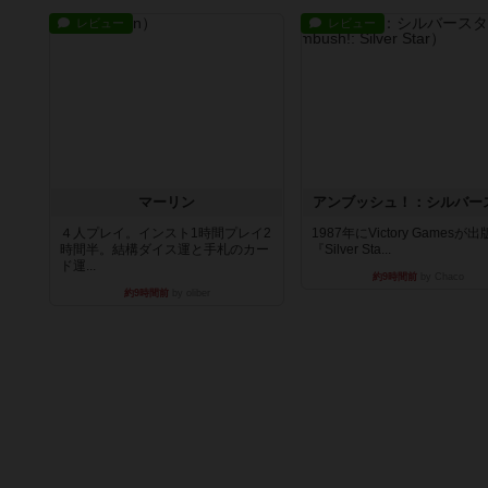
レビュー
レビュー
マーリン
アンブッシュ！：シルバー
４人プレイ。インスト1時間プレイ2
1987年にVictory Gamesが
時間半。結構ダイス運と手札のカー
『Silver Sta...
ド運...
約9時間前
by Chaco
約9時間前
by oliber