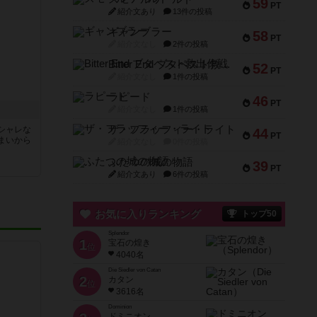
59
PT
紹介文あり
13件の投稿
ギャンブラー
58
PT
紹介文なし
2件の投稿
Bitter End ブタペスト救出作戦
52
PT
紹介文なし
1件の投稿
ラピード
46
PT
紹介文なし
1件の投稿
ザ・フラッフィー・ライト
シャレな
44
PT
まいから
紹介文なし
0件の投稿
ふたつの城の物語
39
PT
紹介文あり
6件の投稿
お気に入りランキング
トップ50
Splendor
1
宝石の煌き
位
4040名
Die Siedler von Catan
2
カタン
位
3616名
Dominion
ドミニオン