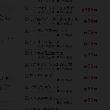
紹介文あり
1件の投稿
ファースト・イン・フライト
108
PT
紹介文あり
3件の投稿
スカウ
楽しめる
モズビ－ズ・レイダ－ズ
94
PT
紹介文あり
1件の投稿
テンプテーション
79
PT
紹介文なし
2件の投稿
インドネシア
78
PT
紹介文あり
2件の投稿
宵と暁の呪文書
75
PT
紹介文あり
8件の投稿
リスボン・トラム 28
73
PT
紹介文あり
9件の投稿
アマナイト
73
ハートオブクラウン：セカンドエディション
PT
紹介文なし
1件の投稿
ゃくちゃ
ブラヴェスト
66
系として
PT
紹介文なし
1件の投稿
スペクタキュラー
60
PT
紹介文なし
1件の投稿
スモールワールド