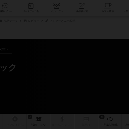
索
新着レビュー
ボードゲーム会
コミュニティ
掲示板一覧
作品データ
レビュー
ピングーさんの投稿
83年～
シック
2
11
リプレイ
日記
戦略
・コツ
ルール
/インスト
掲示板
拡張/関連
作
次