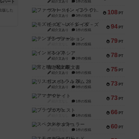
ルハート
紹介文あり
1件の投稿
ファースト・イン・フライト
sが出版した
108
PT
紹介文あり
3件の投稿
モズビ－ズ・レイダ－ズ
94
PT
紹介文あり
1件の投稿
テンプテーション
79
PT
紹介文なし
2件の投稿
インドネシア
78
PT
紹介文あり
2件の投稿
宵と暁の呪文書
75
PT
紹介文あり
8件の投稿
リスボン・トラム 28
73
PT
紹介文あり
9件の投稿
アマナイト
73
PT
紹介文なし
1件の投稿
ブラヴェスト
66
PT
紹介文なし
1件の投稿
スペクタキュラー
60
PT
紹介文なし
1件の投稿
スモールワールド