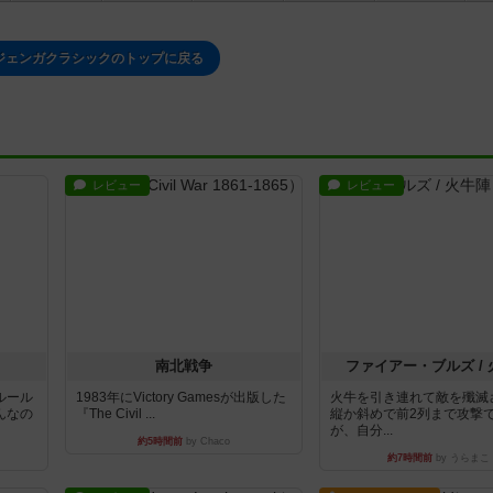
/ ジェンガクラシックのトップに戻る
レビュー
レビュー
南北戦争
ファイアー・ブルズ /
ルール
1983年にVictory Gamesが出版した
火牛を引き連れて敵を殲滅
んなの
『The Civil ...
縦か斜めで前2列まで攻撃
が、自分...
約5時間前
by Chaco
約7時間前
by うらまこ