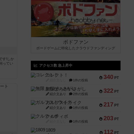
ボドファン
ボードゲームに特化したクラウドファンディング
です!しか
飼ってい
アクセス数 急上昇中
コレクト！
340
PT
紹介文なし
1件の投稿
無限まちがいさがし
322
PT
紹介文あり
2件の投稿
ガルフストライク
217
PT
紹介文あり
1件の投稿
クルティボ
203
PT
紹介文なし
1件の投稿
1809
112
PT