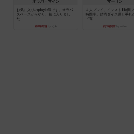
オラパ・マイン
マーリン
お気に入りのplayte製です。オラパ
４人プレイ。インスト1時間プ
スペースからやり、気に入りまし
時間半。結構ダイス運と手札
た...
ド運...
約8時間前
by くみ
約9時間前
by oliber