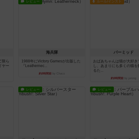
レビュー
ルール/インスト
海兵隊
パーミッド
て限ら
1988年にVictory Gamesが出版した
おばあちゃんは猫が大好き
イヤー
『Leathernec...
し、あまりにも多くの猫を
るた...
約8時間前
by Chaco
約8時間前
by jurong
レビュー
レビュー