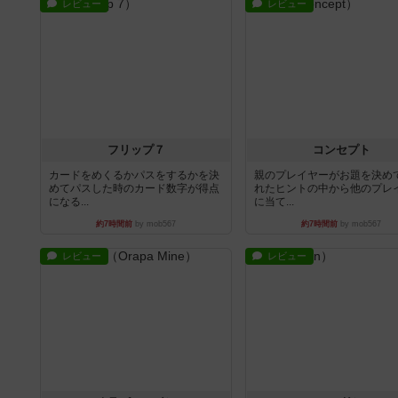
レビュー
レビュー
フリップ７
コンセプト
カードをめくるかパスをするかを決
親のプレイヤーがお題を決め
めてパスした時のカード数字が得点
れたヒントの中から他のプレ
になる...
に当て...
約7時間前
by mob567
約7時間前
by mob567
レビュー
レビュー