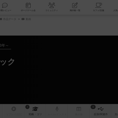
索
新着レビュー
ボードゲーム会
コミュニティ
掲示板一覧
作品データ
動画
83年～
シック
2
11
リプレイ
日記
戦略
・コツ
ルール
/インスト
掲示板
拡張/関連
作
次