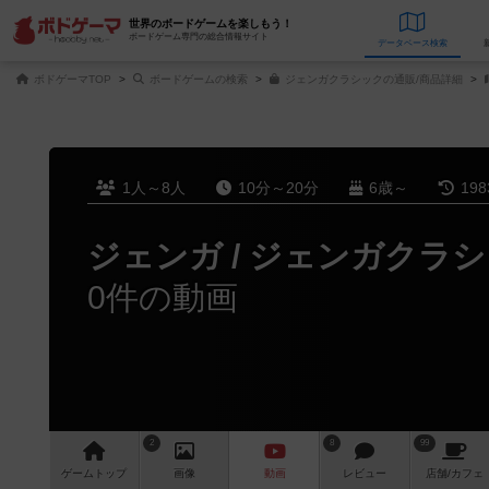
世界のボードゲームを楽しもう！
ボードゲーム専門の総合情報サイト
データベース
検
ボドゲーマTOP
ボードゲームの検索
ジェンガクラシックの通販/商品詳細
1人～8人
10分～20分
6歳～
19
ジェンガ / ジェンガクラ
0件の動画
2
8
99
ゲーム
トップ
画像
動画
レビュー
店舗/
カフェ