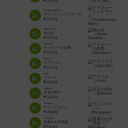
2415名
Terraforming Mars
2
テラフォーミングマーズ
位
2394名
Stone Garden
3
枯山水
位
2281名
Viticulture
4
ワイナリーの四季
位
2272名
Agricola
5
アグリコラ
位
2119名
Azul
6
アズール
位
2035名
Splendor
7
宝石の煌き
位
2028名
Wingspan
8
ウイングスパン
位
2006名
7 Wonders
9
世界の七不思議
位
1919名