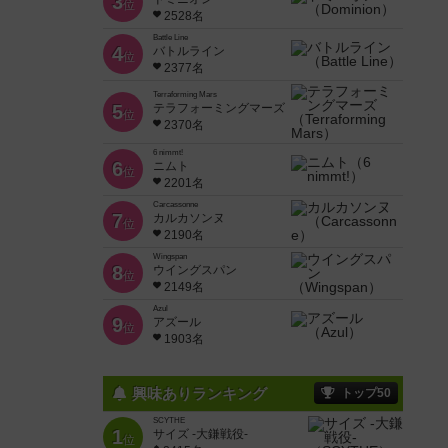
3
位
2528名
Battle Line
4
バトルライン
位
2377名
Terraforming Mars
5
テラフォーミングマーズ
位
2370名
6 nimmt!
6
ニムト
位
2201名
Carcassonne
7
カルカソンヌ
位
2190名
Wingspan
8
ウイングスパン
位
2149名
Azul
9
アズール
位
1903名
興味ありランキング
トップ50
SCYTHE
1
サイズ -大鎌戦役-
位