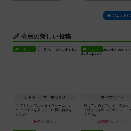
ジェンガ 
会員の新しい投稿
レビュー
レビュー
シャット・ザ・ボックス
オバケだぞ～
とてもシンプルなダイスゲーム。2
対人アナログプレイ。簡単な
つのダイスを振って、出目の合計を
で誰とでも遊べるゲーム。こ
自分の...
子ども...
1分前
by OSAっち
約1時間前
by おーちゃん