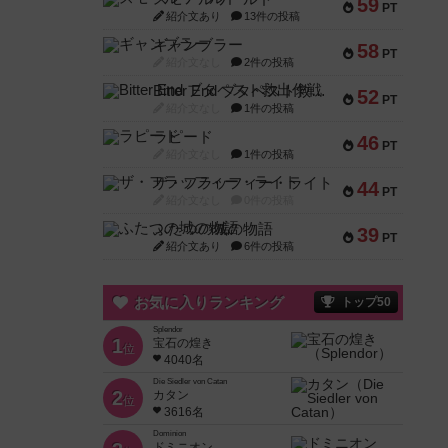
59
PT
紹介文あり
13件の投稿
ギャンブラー
58
PT
紹介文なし
2件の投稿
Bitter End ブタペスト救出作戦
52
PT
紹介文なし
1件の投稿
ラピード
46
PT
紹介文なし
1件の投稿
ザ・フラッフィー・ライト
44
PT
紹介文なし
0件の投稿
ふたつの城の物語
39
PT
紹介文あり
6件の投稿
お気に入りランキング
トップ50
Splendor
1
宝石の煌き
位
4040名
Die Siedler von Catan
2
カタン
位
3616名
Dominion
ドミニオン