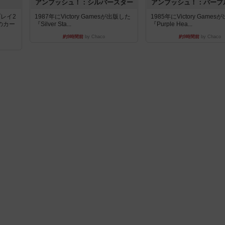
アンブッシュ！：シルバースター
アンブッシュ！：パープ
レイ2
1987年にVictory Gamesが出版した
1985年にVictory Game
のカー
『Silver Sta...
『Purple Hea...
約9時間前
by Chaco
約9時間前
by Chaco