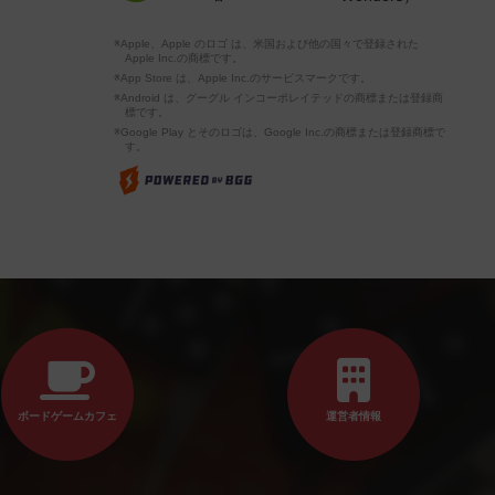
※Apple、Apple のロゴ は、米国および他の国々で登録された
Apple Inc.の商標です。
※App Store は、Apple Inc.のサービスマークです。
※Android は、グーグル インコーポレイテッドの商標または登録商
標です。
※Google Play とそのロゴは、Google Inc.の商標または登録商標で
す。
ボードゲームカフェ
運営者情報