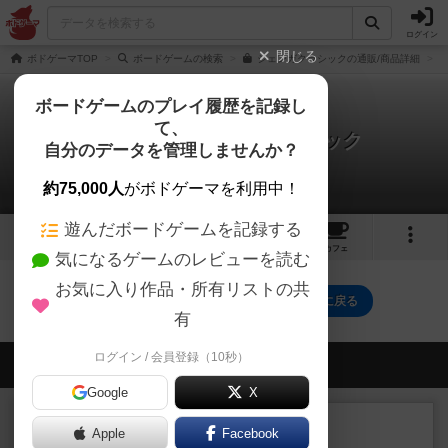
ログイン
閉じる
ボドゲーマTOP
ボードゲームの検索
ジェンガクラシックの通販/商品詳細
ボードゲームのプレイ履歴を記録し
て、
ジェンガ / ジェンガクラシック
自分のデータを管理しませんか？
0件のリプレイ日記
約75,000人
がボドゲーマを利用中！
遊んだボードゲームを記録する
2
8
99
トップ
画像
動画
レビュー
カフェ
気になるゲームのレビューを読む
お気に入り作品・所有リストの共
ジェンガ / ジェンガクラシックのトップに戻る
有
ログイン / 会員登録（10秒）
会員の新しい投稿
Google
X
レビュー
充実
Apple
Facebook
南北戦争