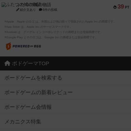
ふたつの城の物語
39
PT
紹介文あり
6件の投稿
※Apple、Apple のロゴ は、米国および他の国々で登録されたApple Inc.の商標です。
※App Store は、Apple Inc.のサービスマークです。
※Android は、グーグル インコーポレイテッドの商標または登録商標です。
※Google Play とそのロゴは、Google Inc.の商標または登録商標です。
ボドゲーマTOP
ボードゲームを検索する
ボードゲームの新着レビュー
ボードゲーム会情報
メカニクス特集