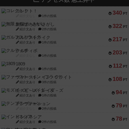
コレクト！
340
PT
紹介文なし
1件の投稿
無限まちがいさがし
322
PT
紹介文あり
2件の投稿
ガルフストライク
217
PT
紹介文あり
1件の投稿
クルティボ
203
PT
紹介文なし
1件の投稿
1809
112
PT
紹介文あり
1件の投稿
ファースト・イン・フライト
108
PT
紹介文あり
3件の投稿
モズビ－ズ・レイダ－ズ
94
PT
紹介文あり
1件の投稿
テンプテーション
79
PT
紹介文なし
2件の投稿
インドネシア
78
PT
紹介文あり
2件の投稿