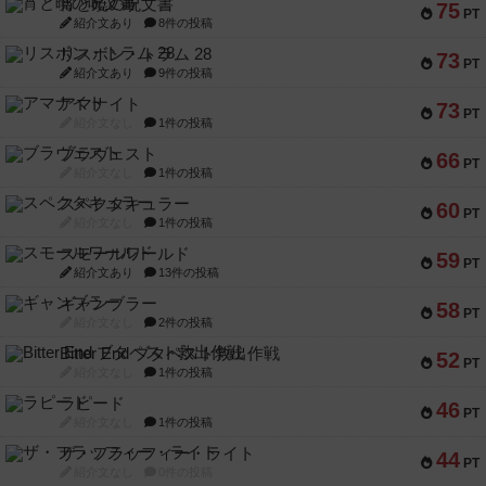
宵と暁の呪文書
75
PT
紹介文あり
8件の投稿
リスボン・トラム 28
73
PT
紹介文あり
9件の投稿
アマナイト
73
PT
紹介文なし
1件の投稿
ブラヴェスト
66
PT
紹介文なし
1件の投稿
スペクタキュラー
60
PT
紹介文なし
1件の投稿
スモールワールド
59
PT
紹介文あり
13件の投稿
ギャンブラー
58
PT
紹介文なし
2件の投稿
Bitter End ブタペスト救出作戦
52
PT
紹介文なし
1件の投稿
ラピード
46
PT
紹介文なし
1件の投稿
ザ・フラッフィー・ライト
44
PT
紹介文なし
0件の投稿