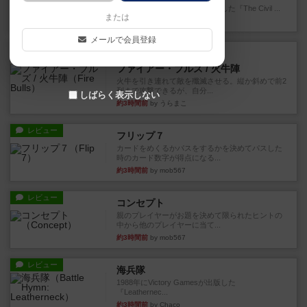
1983年にVictory Gamesが出版した『The Civil ...
または
37分前
by Chaco
メールで会員登録
レビュー
画像付き
ファイアー・ブルズ / 火牛陣
火牛を引き連れて敵を殲滅させる。縦か斜めで前2
列まで攻撃できるが、自分...
しばらく表示しない
約3時間前
by うらまこ
レビュー
フリップ７
カードをめくるかパスをするかを決めてパスした
時のカード数字が得点になる...
約3時間前
by mob567
レビュー
コンセプト
親のプレイヤーがお題を決めて限られたヒントの
中から他のプレイヤーに当て...
約3時間前
by mob567
レビュー
海兵隊
1988年にVictory Gamesが出版した
『Leathernec...
約3時間前
by Chaco