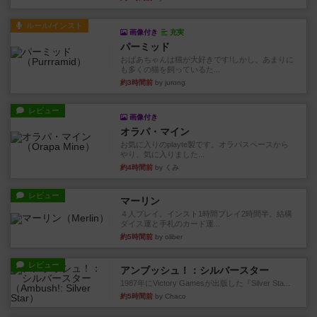
ルール/インスト
画像付き
充実
パーミッド
おばあちゃんは猫が大好きです!しかし、あまりに
も多くの猫を飼っているた...
約3時間前
by jurong
レビュー
画像付き
オラパ・マイン
お気に入りのplayte製です。オラパスペースから
やり、気に入りました...
約4時間前
by くみ
レビュー
マーリン
４人プレイ。インスト1時間プレイ2時間半。結構
ダイス運と手札のカード運...
約5時間前
by oliber
レビュー
アンブッシュ！：シルバースター
1987年にVictory Gamesが出版した『Silver Sta...
約5時間前
by Chaco