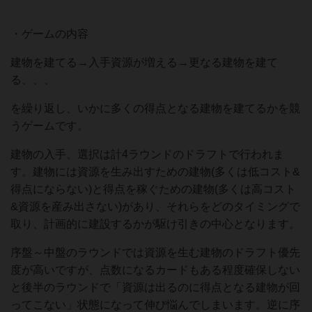
・ゲームの内容
建物を建てる→入手資源が増える→更なる建物を建て
る、、、
を繰り返し、いかに多くの得点となる建物を建てるかを競
うゲームです。
建物の入手、選択は計4ラウンドのドラフトで行われま
す。建物には資源を生み出すための建物(多くは低コスト&
得点にならない)と得点を稼ぐための建物(多くは高コスト
&資源を産み出さない)があり、それらをどのタイミングで
取り、計画的に建設するかが駆け引きの中心となります。
序盤～中盤のラウンドでは資源を生む建物のドラフト優先
度が高いですが、点数になるカードもある程度確保しない
と後半のラウンドで「資源は出るのに得点となる建物が回
ってこない」状態になって伸び悩んでしまいます。逆に序