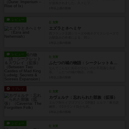
が追加されました。久々にプ...
1年以上前
の投稿
レビュー
充実
エズラとネヘミヤ
西フランク王国シリーズや南チグリスシリーズで
お馴染みの作者による、同シ...
1年以上前
の投稿
レビュー
充実
ふたつの城の物語：シークレット＆スワレイ（拡張）
なんでこんなに反応が少ないのか不思議な良拡
張。「ふたつの城の物語」の良...
1年以上前
の投稿
リプレイ
充実
カヴェルナ：忘れられた部族（拡張）
エルフ対ケイブゴブリン【序盤】エルフ「番犬訓
練所」で2ラウンド目から武...
1年以上前
の投稿
レビュー
充実