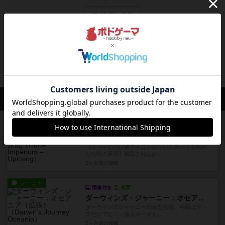
ログインする
イッツアワンダフルワールドのトップに戻る
ハナさんの投稿
ルール/インスト
充実
デューン 砂の惑星：インペリウム 反乱
【スパイの代行者アイコンのついたカードを利用
した時の運用】補足これはお...
5ヶ月前
の投稿
レビュー
画像付き
充実
ダーウィンズ・ジャーニー：オセアニア（拡張）
ダーウィンズジャーニーの大型拡張。今回はマッ
プだけでなく、個人ボードも...
5ヶ月前
の投稿