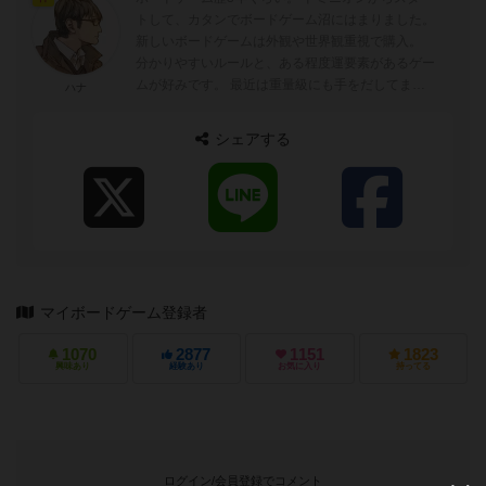
トして、カタンでボードゲーム沼にはまりました。
新しいボードゲームは外観や世界観重視で購入。
分かりやすいルールと、ある程度運要素があるゲー
ムが好みです。 最近は重量級にも手をだしてま
ハナ
す。 好きなゲームトップ4は...
シェアする
マイボードゲーム登録者
1070
2877
1151
1823
興味あり
経験あり
お気に入り
持ってる
ログイン/会員登録でコメント