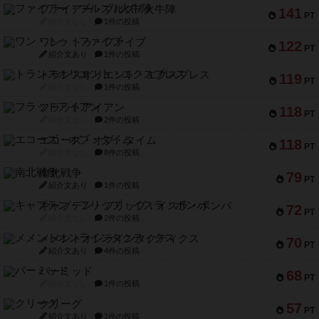
ファイアー・ブルズ / 火牛陣
141
PT
紹介文なし
1件の投稿
ワン・トゥ・ファイブ
122
PT
紹介文あり
1件の投稿
トランスオリエント・エクスプレス
119
PT
紹介文なし
1件の投稿
フラットアイアン
118
PT
紹介文なし
2件の投稿
エコーズ・オブ・タイム
118
PT
紹介文なし
8件の投稿
南北戦争
79
PT
紹介文あり
1件の投稿
キャプテン・フリップ：イスラ・ボンバ
72
PT
紹介文なし
2件の投稿
メメントオンラインタクティクス
70
PT
紹介文あり
4件の投稿
パーミッド
68
PT
紹介文なし
1件の投稿
クリーグ
57
PT
紹介文あり
1件の投稿