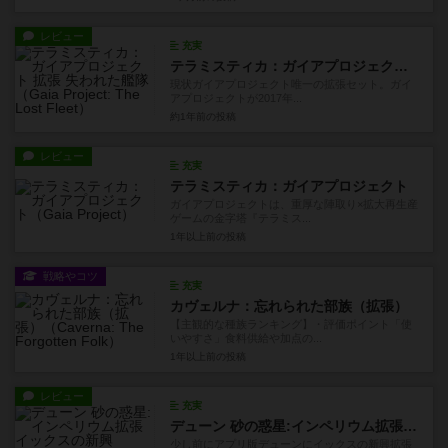
レビュー
充実
テラミスティカ：ガイアプロジェクト 拡張 失われた艦隊
現状ガイアプロジェクト唯一の拡張セット。ガイ
アプロジェクトが2017年...
約1年前
の投稿
レビュー
充実
テラミスティカ：ガイアプロジェクト
ガイアプロジェクトは、重厚な陣取り×拡大再生産
ゲームの金字塔『テラミス...
1年以上前
の投稿
戦略やコツ
充実
カヴェルナ：忘れられた部族（拡張）
【主観的な種族ランキング】・評価ポイント「使
いやすさ」食料供給や加点の...
1年以上前
の投稿
レビュー
充実
デューン 砂の惑星:インペリウム拡張 イックスの新興
少し前にアプリ版デューンにイックスの新興拡張