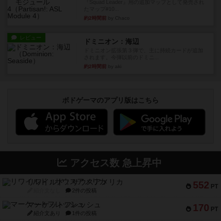
『Squad Leader』用の追加マップとして発売され
たマップ#10...
約2時間前
by Chaco
レビュー
ドミニオン：海辺
ドミニオン拡張第３弾で、主に持続カードが追加
されます。今弾以前のドミニ...
約2時間前
by aki
ボドゲーマのアプリ版はこちら
アクセス数 急上昇中
リワイルド：サウスアメリカ
552
PT
紹介文なし
2件の投稿
マーケットフレッシュ
170
PT
紹介文あり
1件の投稿