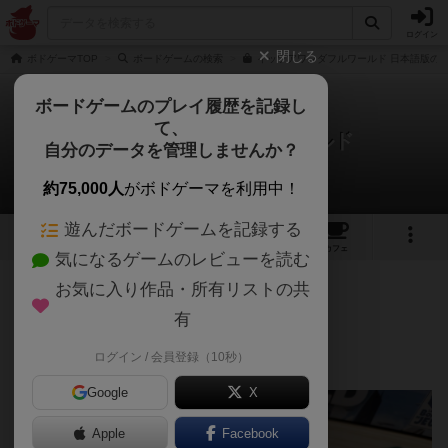
ログイン
閉じる
ボドゲーマTOP
ボードゲームの検索
イッツアワンダフルワールド 日本語版の通
ボードゲームのプレイ履歴を記録し
て、
イッツアワンダフルワールド
自分のデータを管理しませんか？
ハナさんのレビュー
約75,000人
がボドゲーマを利用中！
遊んだボードゲームを記録する
16
2
48
253
トップ
画像
動画
レビュー
カフェ
気になるゲームのレビューを読む
お気に入り作品・所有リストの共
1547名
13名
0
5年弱前
有
ログイン / 会員登録（10秒）
ドラフト×拡大再生産の傑作
Google
X
Apple
Facebook