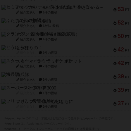
セミファイナル ～お前はまだ生きている～
53
PT
紹介文あり
1件の投稿
ふたつの街の物語
52
PT
紹介文あり
18件の投稿
クランク! ：冒険者たち（拡張）
50
PT
紹介文あり
4件の投稿
とうほうの！
42
PT
紹介文なし
1件の投稿
スターマイン・ラミー ポケット
42
PT
紹介文あり
2件の投稿
海兵隊
39
PT
紹介文あり
1件の投稿
スーパーストア3000
39
PT
紹介文なし
1件の投稿
フリップ７：復讐心とともに
37
PT
紹介文なし
2件の投稿
※Apple、Apple のロゴ は、米国および他の国々で登録されたApple Inc.の商標です。
※App Store は、Apple Inc.のサービスマークです。
※Android は、グーグル インコーポレイテッドの商標または登録商標です。