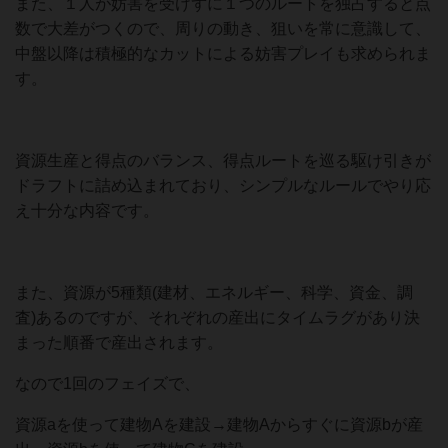
また、１人が妨害を受けずに１つのルートを独占すると点
数で大差がつくので、周りの動き、狙いを常に意識して、
中盤以降は積極的なカットによる妨害プレイも求められま
す。
資源生産と得点のバランス、得点ルートを巡る駆け引きが
ドラフトに詰め込まれており、シンプルなルールでやり応
え十分な内容です。
また、資源が5種類(建材、エネルギー、科学、資金、調
査)あるのですが、それぞれの産出にタイムラグがあり決
まった順番で産出されます。
なので1回のフェイズで、
資源aを使って建物Aを建設→建物Aからすぐに資源bが産