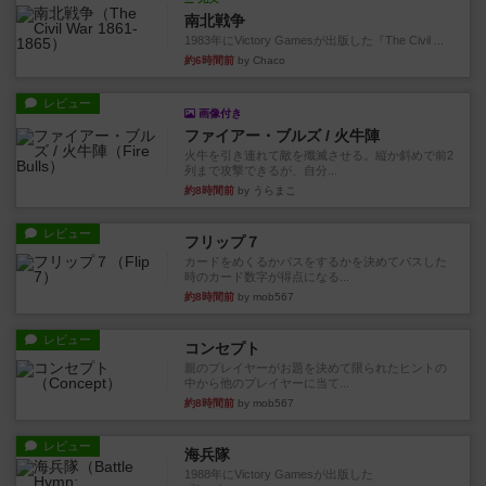
南北戦争
1983年にVictory Gamesが出版した『The Civil ...
約6時間前
by Chaco
レビュー
画像付き
ファイアー・ブルズ / 火牛陣
火牛を引き連れて敵を殲滅させる。縦か斜めで前2
列まで攻撃できるが、自分...
約8時間前
by うらまこ
レビュー
フリップ７
カードをめくるかパスをするかを決めてパスした
時のカード数字が得点になる...
約8時間前
by mob567
レビュー
コンセプト
親のプレイヤーがお題を決めて限られたヒントの
中から他のプレイヤーに当て...
約8時間前
by mob567
レビュー
海兵隊
1988年にVictory Gamesが出版した