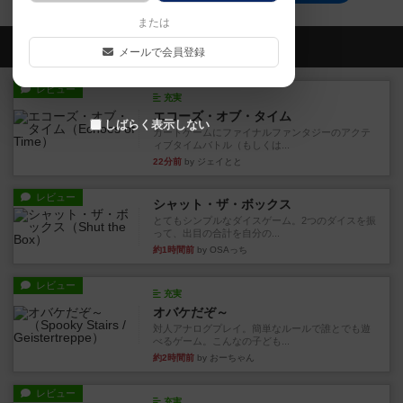
または
会員の新しい投稿
メールで会員登録
レビュー
充実
エコーズ・オブ・タイム
しばらく表示しない
カードゲームにファイナルファンタジーのアクテ
ィブタイムバトル（もしくは...
22分前
by ジェイとと
レビュー
シャット・ザ・ボックス
とてもシンプルなダイスゲーム。2つのダイスを振
って、出目の合計を自分の...
約1時間前
by OSAっち
レビュー
充実
オバケだぞ～
対人アナログプレイ。簡単なルールで誰とでも遊
べるゲーム。こんなの子ども...
約2時間前
by おーちゃん
レビュー
充実