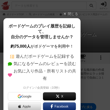
ログイン
閉じる
ボドゲーマTOP
ボードゲームの検索
いまさら聞けないビジネス用語ゲームの通
ボードゲームのプレイ履歴を記録し
て、
いまさら聞けないビジネス用語ゲーム
自分のデータを管理しませんか？
0件の掲示板
約75,000人
がボドゲーマを利用中！
遊んだボードゲームを記録する
3
2
19
トップ
画像
動画
レビュー
カフェ
気になるゲームのレビューを読む
ログインするといまさら聞けないビジネス用語ゲームに関する掲示板の作成
お気に入り作品・所有リストの共
やコメントの書き込みが出来るようになります。ルールの疑問やエラッタ情
報、マニュアルでは判断し辛い曖昧な表記等について会員同士で自由にコミ
有
ュニケーションをとることが出来ます。
ログイン / 会員登録（10秒）
ログイン/無料会員登録
Google
X
Apple
Facebook
いまさら聞けないビジネス用語ゲームのトップに戻る