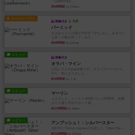
『Leathernec...
約8時間前
by Chaco
ルール/インスト
画像付き
充実
パーミッド
おばあちゃんは猫が大好きです!しかし、あまりに
も多くの猫を飼っているた...
約8時間前
by jurong
レビュー
画像付き
オラパ・マイン
お気に入りのplayte製です。オラパスペースから
やり、気に入りました...
約9時間前
by くみ
レビュー
マーリン
４人プレイ。インスト1時間プレイ2時間半。結構
ダイス運と手札のカード運...
約10時間前
by oliber
レビュー
アンブッシュ！：シルバースター
1987年にVictory Gamesが出版した『Silver Sta...
約10時間前
by Chaco