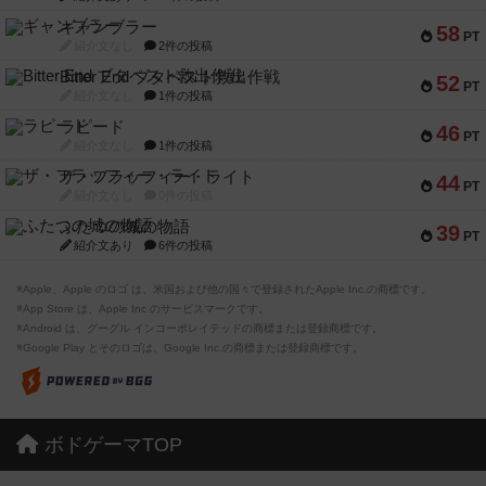
ギャンブラー
58
PT
紹介文なし
2件の投稿
Bitter End ブタペスト救出作戦
52
PT
紹介文なし
1件の投稿
ラピード
46
PT
紹介文なし
1件の投稿
ザ・フラッフィー・ライト
44
PT
紹介文なし
0件の投稿
ふたつの城の物語
39
PT
紹介文あり
6件の投稿
※Apple、Apple のロゴ は、米国および他の国々で登録されたApple Inc.の商標です。
※App Store は、Apple Inc.のサービスマークです。
※Android は、グーグル インコーポレイテッドの商標または登録商標です。
※Google Play とそのロゴは、Google Inc.の商標または登録商標です。
ボドゲーマTOP