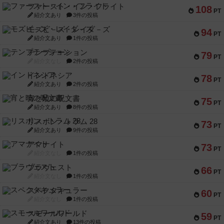
ファースト・イン・フライト
108
PT
紹介文あり
3件の投稿
モズビ－ズ・レイダ－ズ
94
PT
紹介文あり
1件の投稿
テンプテーション
79
PT
紹介文なし
2件の投稿
インドネシア
78
PT
紹介文あり
2件の投稿
宵と暁の呪文書
75
PT
紹介文あり
8件の投稿
リスボン・トラム 28
73
PT
紹介文あり
9件の投稿
アマナイト
73
PT
紹介文なし
1件の投稿
ブラヴェスト
66
PT
紹介文なし
1件の投稿
スペクタキュラー
60
PT
紹介文なし
1件の投稿
スモールワールド
59
PT
紹介文あり
13件の投稿