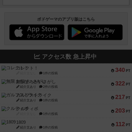
ボドゲーマのアプリ版はこちら
アクセス数 急上昇中
コレクト！
340
PT
紹介文なし
1件の投稿
無限まちがいさがし
322
PT
紹介文あり
2件の投稿
ガルフストライク
217
PT
紹介文あり
1件の投稿
クルティボ
203
PT
紹介文なし
1件の投稿
1809
112
PT
紹介文あり
1件の投稿