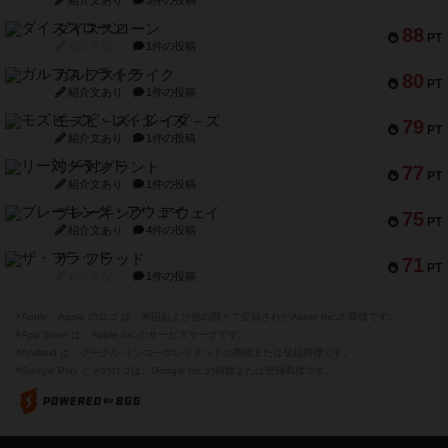
紹介文あり
3件の投稿
ダイススローン
88
PT
紹介文なし
1件の投稿
ガルフストライク
80
PT
紹介文あり
1件の投稿
モズビ－ズ・レイダ－ズ
79
PT
紹介文あり
1件の投稿
リー対グラント
77
PT
紹介文あり
1件の投稿
ブレーキング・アウェイ
75
PT
紹介文あり
4件の投稿
ザ・フラッド
71
PT
紹介文なし
1件の投稿
※Apple、Apple のロゴ は、米国および他の国々で登録されたApple Inc.の商標です。
※App Store は、Apple Inc.のサービスマークです。
※Android は、グーグル インコーポレイテッドの商標または登録商標です。
※Google Play とそのロゴは、Google Inc.の商標または登録商標です。