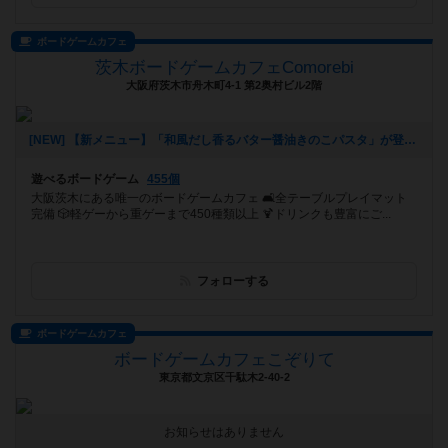
ボードゲームカフェ
茨木ボードゲームカフェComorebi
大阪府茨木市舟木町4-1 第2奥村ビル2階
[NEW] 【新メニュー】「和風だし香るバター醤油きのこパスタ」が登場！（2026年01月28日 20時37分）
遊べるボードゲーム
455個
大阪茨木にある唯一のボードゲームカフェ 🛋全テーブルプレイマット
完備 🎲軽ゲーから重ゲーまで450種類以上 🍹ドリンクも豊富にご...
フォローする
ボードゲームカフェ
ボードゲームカフェこぞりて
東京都文京区千駄木2-40-2
お知らせはありません