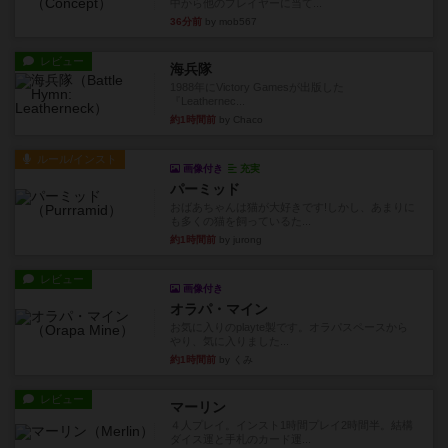
中から他のプレイヤーに当て...
36分前
by mob567
レビュー
海兵隊
1988年にVictory Gamesが出版した
『Leathernec...
約1時間前
by Chaco
ルール/インスト
画像付き
充実
パーミッド
おばあちゃんは猫が大好きです!しかし、あまりに
も多くの猫を飼っているた...
約1時間前
by jurong
レビュー
画像付き
オラパ・マイン
お気に入りのplayte製です。オラパスペースから
やり、気に入りました...
約1時間前
by くみ
レビュー
マーリン
４人プレイ。インスト1時間プレイ2時間半。結構
ダイス運と手札のカード運...