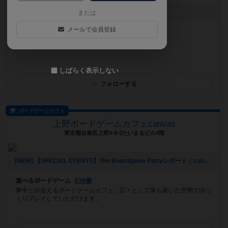
お知らせはありません
または
メールで会員登録
遊べるボードゲーム
290個
しばらく表示しない
フォローする
ボードゲームカフェ
上野ボードゲームカフェcanvas
東京都台東区上野4-9-2たいまるビル4階
[NEW] 【SPECIAL EVENTS】The Boardgame Partyレポート｜canvas Girl's Day｜2026/7/24（2026年07月25日 22時12分）
遊べるボードゲーム
639個
夢中と出会えるボードゲームカフェ。広々として落ち着いた空間でゆっ
くりプレイしていただけます。