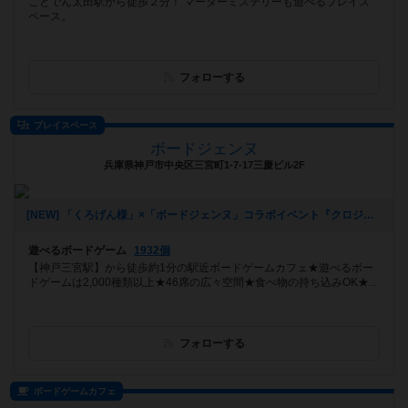
ことでん太田駅から徒歩２分！ マーダーミステリーも遊べるプレイス
ペース。
フォローする
プレイスペース
ボードジェンヌ
兵庫県神戸市中央区三宮町1-7-17三慶ビル2F
[NEW] 「くろげん様」×「ボードジェンヌ」コラボイベント『クロジェンヌ会』（2021年02月13日 14時21分）
遊べるボードゲーム
1932個
【神戸三宮駅】から徒歩約1分の駅近ボードゲームカフェ★遊べるボー
ドゲームは2,000種類以上★46席の広々空間★食べ物の持ち込みOK★...
フォローする
ボードゲームカフェ