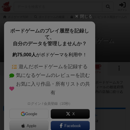
ログイン
閉じる
ボドゲーマTOP
ボードゲームの検索
いまさら聞けないビジネス用語ゲームの通
ボードゲームのプレイ履歴を記録し
て、
いまさら聞けないビジネス用語ゲーム
自分のデータを管理しませんか？
19店のカフェ/スペースが提供中
約75,000人
がボドゲーマを利用中！
遊んだボードゲームを記録する
3
2
19
トップ
画像
動画
レビュー
カフェ
気になるゲームのレビューを読む
いまさら聞けないビジネス用語ゲームで遊ぶことができるボードゲームカフ
お気に入り作品・所有リストの共
ェ・プレイスペースが19店登録されています。公開プロフィールの都道府県
が設定されたアカウントでログインすると、同じ都道府県内の店舗に絞り込
有
むボタンが表示されます。
ログイン / 会員登録（10秒）
プレイスペース
Google
X
ボードゲームカフェ モシェナ
山形県鶴岡市錦町20-20ムーンフォレスト3F-2
Apple
Facebook