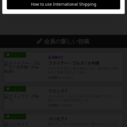
フォローする
会員の新しい投稿
レビュー
画像付き
ファイアー・ブルズ / 火牛陣
火牛を引き連れて敵を殲滅させる。縦か斜めで前2
列まで攻撃できるが、自分...
11分前
by うらまこ
レビュー
フリップ７
カードをめくるかパスをするかを決めてパスした
時のカード数字が得点になる...
24分前
by mob567
レビュー
コンセプト
親のプレイヤーがお題を決めて限られたヒントの