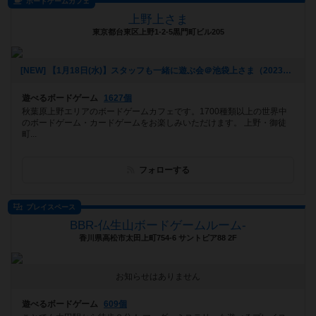
ボードゲームカフェ
上野上さま
東京都台東区上野1-2-5黒門町ビル205
[NEW] 【1月18日(水)】スタッフも一緒に遊ぶ会＠池袋上さま（2023年01月09日 23時09分）
遊べるボードゲーム
1627個
秋葉原上野エリアのボードゲームカフェです。1700種類以上の世界中
のボードゲーム・カードゲームをお楽しみいただけます。 上野・御徒
町...
フォローする
プレイスペース
BBR-仏生山ボードゲームルーム-
香川県高松市太田上町754-6 サントピア88 2F
お知らせはありません
遊べるボードゲーム
609個