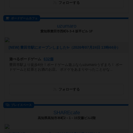
フォローする
ボードゲームカフェ
uzumaro
愛知県豊田市西町6-3-4 坂平ビル 1F
[NEW] 豊田市駅にオープンしました✨（2026年07月24日 13時44分）
遊べるボードゲーム
632個
豊田市駅より徒歩4分！ボードゲーム遊ぶならuzumaroうずまろ！ ボー
ドゲームと紅茶とお酒のお店。 ボドゲをあまりやったことがな...
フォローする
プレイスペース
SHAREcafe
高知県高知市本町2－1－15安藤ビル2階