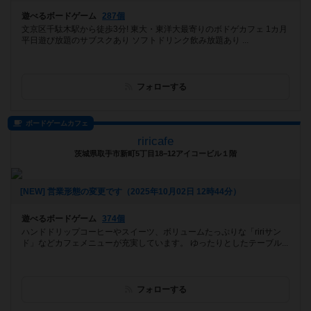
遊べるボードゲーム
287個
文京区千駄木駅から徒歩3分! 東大・東洋大最寄りのボドゲカフェ 1カ月
平日遊び放題のサブスクあり ソフトドリンク飲み放題あり ...
フォローする
ボードゲームカフェ
riricafe
茨城県取手市新町5丁目18−12アイコービル１階
[NEW] 営業形態の変更です（2025年10月02日 12時44分）
遊べるボードゲーム
374個
ハンドドリップコーヒーやスイーツ、ボリュームたっぷりな「ririサン
ド」などカフェメニューが充実しています。 ゆったりとしたテーブル...
フォローする