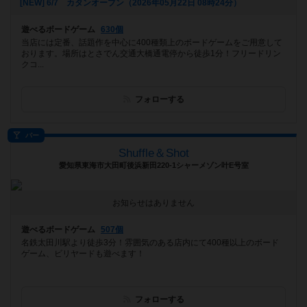
[NEW] 6/7 カタンオープン（2026年05月22日 08時24分）
遊べるボードゲーム
630個
当店には定番、話題作を中心に400種類上のボードゲームをご用意して
おります。場所はとさでん交通大橋通電停から徒歩1分！フリードリン
クコ...
フォローする
バー
Shuffle＆Shot
愛知県東海市大田町後浜新田220-1シャーメゾン叶E号室
お知らせはありません
遊べるボードゲーム
507個
名鉄太田川駅より徒歩3分！雰囲気のある店内にて400種以上のボード
ゲーム、ビリヤードも遊べます！
フォローする