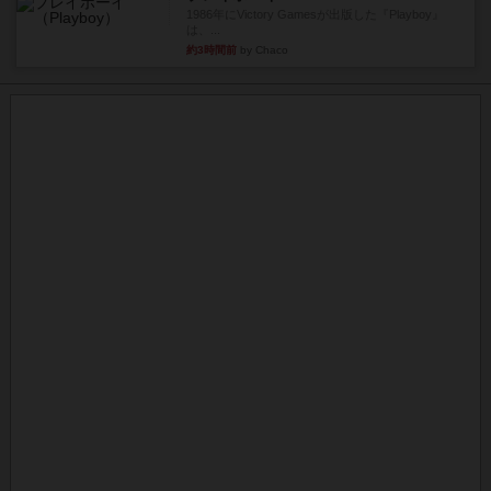
1986年にVictory Gamesが出版した『Playboy』
は、...
約3時間前
by Chaco