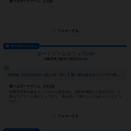
遊べるボードゲーム
476個
フォローする
ボードゲームカフェ
ボードゲームカフェ7Gold
大阪府東大阪市小若江4-12-14
[NEW] 【2023/12/17（日）13：00～】第１回七金ウォーハンマー部（2023年12月06日 16時25分）
遊べるボードゲーム
2069個
近畿大学東大阪キャンパスから徒歩2分。近鉄長瀬駅より徒歩10分。２
階はラグマット席になっており、靴を脱いで家のようにゆったりとくつ
ろげ...
フォローする