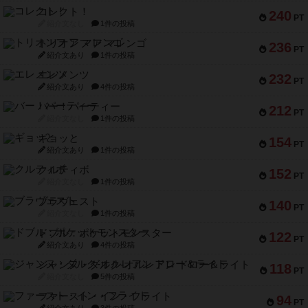
コレクト！
240
PT
紹介文なし
1件の投稿
トリオンフ ア マレンゴ
236
PT
紹介文あり
1件の投稿
エレメンツ
232
PT
紹介文あり
4件の投稿
バー！パーティー
212
PT
紹介文なし
1件の投稿
ギョッと
154
PT
紹介文あり
1件の投稿
クルティボ
152
PT
紹介文なし
1件の投稿
ブラヴェスト
140
PT
紹介文なし
1件の投稿
ドブル：ポケットモンスター
122
PT
紹介文あり
4件の投稿
ジャンヌ・ダルク-オルレアン ドロー＆ライト
118
PT
紹介文なし
5件の投稿
ファースト・イン・フライト
94
PT