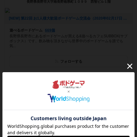
長野県長野市大字南長野南県町１０９９ 西智ビル１階
[NEW] 第22回 お1人様大歓迎ボードゲーム交流会（2020年02月17日 21時47分）
遊べるボードゲーム
669個
長野県長野市にあるボードゲームが買える&遊べるカフェSUBBOX(サブ
ボックス）です。飲み物を頂きながら世界中のボードゲームを誰でも
気...
フォローする
ボードゲームカフェ
ヘクス・イン・ゲームズ
福井県敦賀市本町2-12−3
お知らせはありません
遊べるボードゲーム
1553個
約3500種類あるボードゲーム、ウォーゲームが遊び放題。初心者の方
からハードユーザーまで納得の品揃えです。 インストも丁寧にいたし
ま...