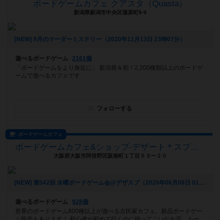
ボードゲームカフェ クアスタ（Quasta）
新潟県新潟市中央区蒲原町9-9
[NEW] 9月のマーダーミステリー（2020年11月13日 23時07分）
遊べるボードゲーム
2161個
「ボードゲームをより身近に」 新潟発＆初！2,200種類以上のボードゲ
ームで遊べるカフェです
フォローする
ボードゲームカフェ
ボードゲームカフェ&ショップ-デザート＊スプーン(デザスプ)
大阪府大阪市阿倍野区阪南町１丁目５３ー２０
[NEW] 第542回 水曜ボードゲーム会@デザスプ（2020年06月08日 01時35分）
遊べるボードゲーム
928個
世界のボードゲーム800種以上が遊べる古民家カフェ。新品ボードゲー
ム販売もあります！ 初心者が初めて行くのに持ってこいなお店。ルー