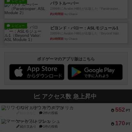
レビュー
パラトルーパー
1986年にAvalon Hill社が出版した『Paratrooper...
約2時間前
by Chaco
レビュー
ビヨンド・バロー：ASLモジュール1
1985年にAvalon Hill社が出版した『Beyond Valo...
約3時間前
by Chaco
ボドゲーマのアプリ版はこちら
アクセス数 急上昇中
リワイルド：サウスアメリカ
552
PT
紹介文なし
2件の投稿
マーケットフレッシュ
170
PT
紹介文あり
1件の投稿