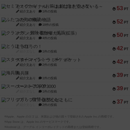
セミファイナル ～お前はまだ生きている～
53
PT
紹介文あり
1件の投稿
ふたつの街の物語
52
PT
紹介文あり
18件の投稿
クランク! ：冒険者たち（拡張）
50
PT
紹介文あり
4件の投稿
とうほうの！
42
PT
紹介文なし
1件の投稿
スターマイン・ラミー ポケット
42
PT
紹介文あり
2件の投稿
海兵隊
39
PT
紹介文あり
1件の投稿
スーパーストア3000
39
PT
紹介文なし
1件の投稿
フリップ７：復讐心とともに
37
PT
紹介文なし
2件の投稿
※Apple、Apple のロゴ は、米国および他の国々で登録されたApple Inc.の商標です。
※App Store は、Apple Inc.のサービスマークです。
※Android は、グーグル インコーポレイテッドの商標または登録商標です。