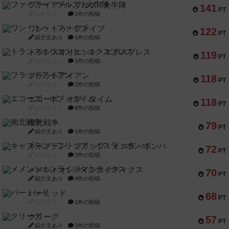
ファイアー・ブルズ / 火牛陣
141
PT
紹介文なし
1件の投稿
ワン・トゥ・ファイブ
122
PT
紹介文あり
1件の投稿
トランスオリエント・エクスプレス
119
PT
紹介文なし
1件の投稿
フラットアイアン
118
PT
紹介文なし
2件の投稿
エコーズ・オブ・タイム
118
PT
紹介文なし
8件の投稿
南北戦争
79
PT
紹介文あり
1件の投稿
キャプテン・フリップ：イスラ・ボンバ
72
PT
紹介文なし
2件の投稿
メメントオンラインタクティクス
70
PT
紹介文あり
4件の投稿
パーミッド
68
PT
紹介文なし
1件の投稿
クリーグ
57
PT
紹介文あり
1件の投稿