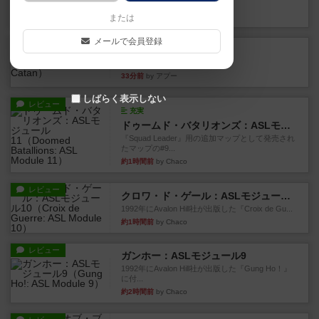
るゲーム。相手の手札/場...
17分前
by daisdice
または
メールで会員登録
レビュー
カタン
神ゲー
33分前
by アプー
しばらく表示しない
レビュー
充実
ドゥームド・バタリオンズ：ASLモジュール11
『Squad Leader』用の追加マップとして発売され
たマップの#9...
約1時間前
by Chaco
レビュー
クロワ・ド・ゲール：ASLモジュール10
1992年にAvalon Hill社が出版した『Croix de Gu...
約1時間前
by Chaco
レビュー
ガンホー：ASLモジュール9
1992年にAvalon Hill社が出版した『Gung Ho！』
に付...
約2時間前
by Chaco