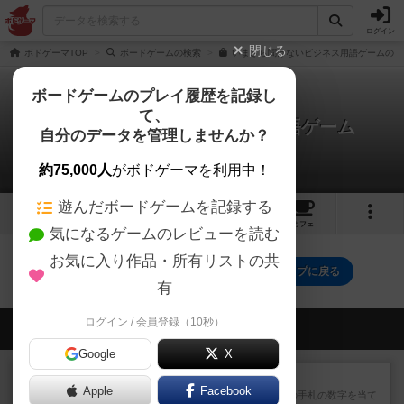
ログイン
閉じる
ボドゲーマTOP
ボードゲームの検索
いまさら聞けないビジネス用語ゲームの通
ボードゲームのプレイ履歴を記録し
て、
いまさら聞けないビジネス用語ゲーム
自分のデータを管理しませんか？
0件のリプレイ日記
約75,000人
がボドゲーマを利用中！
遊んだボードゲームを記録する
3
2
19
トップ
画像
動画
レビュー
カフェ
気になるゲームのレビューを読む
お気に入り作品・所有リストの共
いまさら聞けないビジネス用語ゲームのトップに戻る
有
ログイン / 会員登録（10秒）
会員の新しい投稿
Google
X
レビュー
ゴットファイブ！
Apple
Facebook
自分の前に背を向けて並ぶ5枚の手札の数字を当て