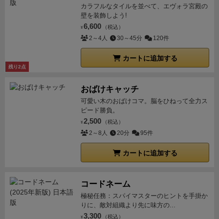
カラフルなタイルを並べて、エヴォラ宮殿の
壁を装飾しよう!
6,600
（税込）
¥
2～4人
30～45分
120件
カートに追加する
残り2点
おばけキャッチ
可愛い木のおばけコマ。脳をひねって全力ス
ピード勝負。
2,500
（税込）
¥
2～8人
20分
95件
カートに追加する
コードネーム
極秘任務：スパイマスターのヒントを手掛か
りに、敵対組織より先に味方の...
3,300
（税込）
¥