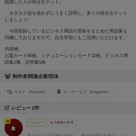
指摘した人が得点をゲット。
カタカナ語を使わずにうまく説明し、多くの得点をゲット
しましょう!
今回収録しているビジネス用語の意味をまとめた用語集も
同梱しておりますので、自主学習にもご活用いただけます。
内容物:
お題カード60枚、シチュエーションカード10枚、ビジネス用
語集1冊、説明書1枚
制作者/関連企業/団体
カズナ（Kazuna*）
エンゲームズ（Engames）
レビュー 2件
神
レビュー
142名
が参考
星９
ボドゲ500種を所有し、軽〜中量級を中心にプレ