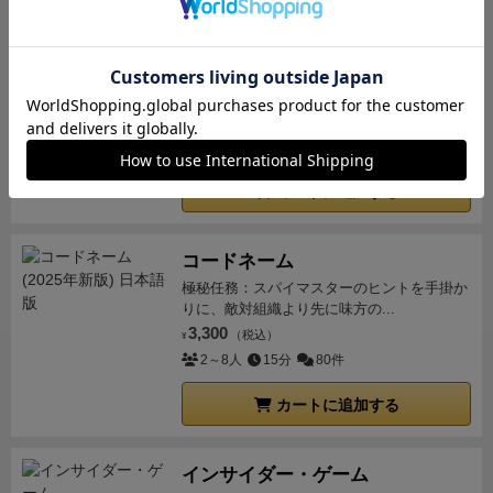
おばけキャッチ
可愛い木のおばけコマ。脳をひねって全力ス
ピード勝負。
2,500
（税込）
¥
2～8人
20分
95件
カートに追加する
コードネーム
極秘任務：スパイマスターのヒントを手掛か
りに、敵対組織より先に味方の...
3,300
（税込）
¥
2～8人
15分
80件
カートに追加する
インサイダー・ゲーム