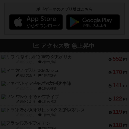
ボドゲーマのアプリ版はこちら
アクセス数 急上昇中
リワイルド：サウスアメリカ
552
PT
紹介文なし
2件の投稿
マーケットフレッシュ
170
PT
紹介文あり
1件の投稿
ファイアー・ブルズ / 火牛陣
141
PT
紹介文なし
1件の投稿
ワン・トゥ・ファイブ
122
PT
紹介文あり
1件の投稿
トランスオリエント・エクスプレス
119
PT
紹介文なし
1件の投稿
フラットアイアン
118
PT
紹介文なし
2件の投稿