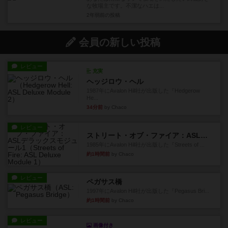
な牧場主です。不潔なハエは...
2年弱前
の投稿
会員の新しい投稿
レビュー
充実
ヘッジロウ・ヘル
1987年にAvalon Hill社が出版した『Hedgerow
He...
34分前
by Chaco
レビュー
ストリート・オブ・ファイア：ASLデラックスモジュール1
1985年にAvalon Hill社が出版した『Streets of ...
約1時間前
by Chaco
レビュー
ペガサス橋
1997年にAvalon Hill社が出版した『Pegasus Bri...
約1時間前
by Chaco
レビュー
画像付き