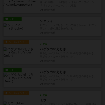
嫌われ生物カードの押し付け合いブラフゲーム
『ゴキブリポーカー』、北海道...
2年弱前
の投稿
レビュー
シェフィ
ヒツジ。ヒツジ好き。だって増えるから。ヒツジ
哀しい。儚く消えるから。ヒ...
2年弱前
の投稿
ルール/インスト
充実
ハゲタカのえじき
我らはハゲタカだ！ライバルの思惑の裏をかき、
高ポイントカードを奪うハゲ...
2年弱前
の投稿
レビュー
ハゲタカのえじき
我らはハゲタカだ！ライバルの思惑の裏をかき、
高ポイントカードを奪うハゲ...
2年弱前
の投稿
ルール/インスト
充実
モウ
あなたは清潔なウシで牧場を満たしたい綺麗好き