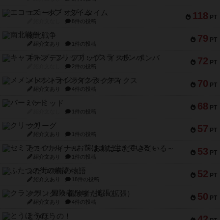
エコーズ・オブ・タイム
118
PT
紹介文なし
8件の投稿
南北戦争
79
PT
紹介文あり
1件の投稿
キャプテン・フリップ：イスラ・ボンバ
72
PT
紹介文なし
2件の投稿
メメントオンラインタクティクス
70
PT
紹介文あり
4件の投稿
パーミッド
68
PT
紹介文なし
1件の投稿
クリーグ
57
PT
紹介文あり
1件の投稿
セミファイナル ～お前はまだ生きている～
53
PT
紹介文あり
1件の投稿
ふたつの街の物語
52
PT
紹介文あり
18件の投稿
クランク! ：冒険者たち（拡張）
50
PT
紹介文あり
4件の投稿
とうほうの！
42