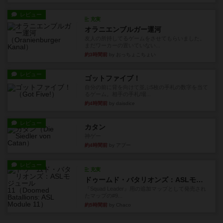
レビュー
充実
オラニエンブルガー運河
友人の所持してるゲームをさせてもらいました。
まだワーカーの置いていない...
約3時間前
by おっちょこちょい
レビュー
ゴットファイブ！
自分の前に背を向けて並ぶ5枚の手札の数字を当て
るゲーム。相手の手札/場...
約4時間前
by daisdice
レビュー
カタン
神ゲー
約4時間前
by アプー
レビュー
充実
ドゥームド・バタリオンズ：ASLモジュール11
『Squad Leader』用の追加マップとして発売され
たマップの#9...
約5時間前
by Chaco