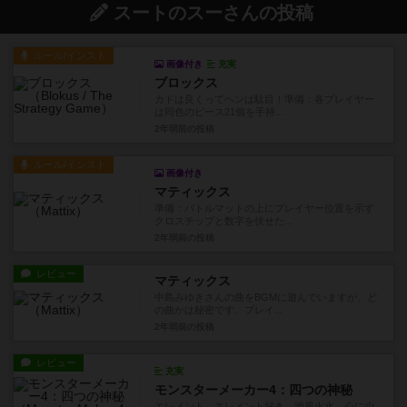
スートのスーさんの投稿
ルール/インスト
画像付き
充実
ブロックス
カドは良くってヘンは駄目！準備：各プレイヤー
は同色のピース21個を手持...
2年弱前
の投稿
ルール/インスト
画像付き
マティックス
準備：バトルマットの上にプレイヤー位置を示す
クロスチップと数字を伏せた...
2年弱前
の投稿
レビュー
マティックス
中島みゆきさんの曲をBGMに遊んでいますが、ど
の曲かは秘密です。プレイ...
2年弱前
の投稿
レビュー
充実
モンスターメーカー4：四つの神秘
エレメント。エレメント好き。地風火水。心に少