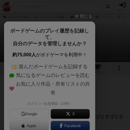
ログイン
閉じる
ボドゲーマTOP
ボードゲームの検索
イチゴリラ
レビュー
スート
ボードゲームのプレイ履歴を記録し
て、
イチゴリラ
自分のデータを管理しませんか？
スートのスーさんのレビュー
約75,000人
がボドゲーマを利用中！
遊んだボードゲームを記録する
4
15
118
トップ
画像
動画
レビュー
カフェ
気になるゲームのレビューを読む
お気に入り作品・所有リストの共
198名
1名
0
2年弱前
有
ログイン / 会員登録（10秒）
ゴリラゴリラゴリラ。ゴリラの学名。
Google
X
『イチゴリラ』ではゴリラが5枚もあるので
ゴリラゴリラ
ゴリラゴリラゴリラ
。
Apple
Facebook