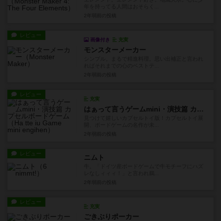
年を持ってる人間はおそらく...
2年弱前
の投稿
レビュー
画像付き
充実
モンスターメーカー
シンプル。まるで精進料理。思い出補正と言われ
ればそれまでの心のベストテ...
2年弱前
の投稿
レビュー
充実
はぁって言うゲームmini・演技篇 カプセルボードゲーム
見つけて嬉しいカプセルトイ版！カプセルトイ展
開、ボードゲームの名作が未...
2年弱前
の投稿
レビュー
ニムト
牛。「ドイツ産ボードゲームで牛モチーフにハズ
レなしィィィ！」と言われ鵜...
2年弱前
の投稿
レビュー
充実
ごきぶりポーカー