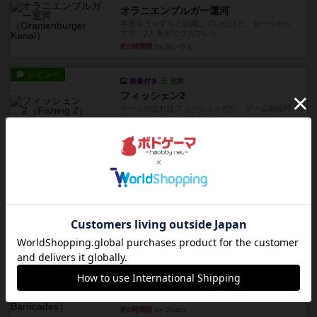
オラニエンブルガー運河
存在をうっすらと認識していたけど、セールやっ
てて、2人専用でワカプレと...
約1時間前
by みいやん
レビュー
画像付き
充実
フィッシェン2
ゲームの流れはフィッシェンだが、ゲーム開始時
はペリカンとエビの2スート...
約2時間前
by うらまこ
レビュー
パイパー戦闘団2
1996年にAvalon Hill社が出版した『Kampfgruppe...
約2時間前
by Chaco
レビュー
パイパー戦闘団1
1993年にAvalon Hill社が出版した『Kampfgruppe...
約2時間前
by Chaco
レビュー
レッドバリケ－ド工場
1989年にAvalon Hill社が出版した『Red Barrica...
約2時間前
by Chaco