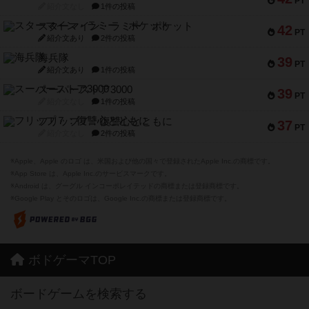
PT
紹介文なし
1件の投稿
スターマイン・ラミー ポケット
42
PT
紹介文あり
2件の投稿
海兵隊
39
PT
紹介文あり
1件の投稿
スーパーストア3000
39
PT
紹介文なし
1件の投稿
フリップ７：復讐心とともに
37
PT
紹介文なし
2件の投稿
※Apple、Apple のロゴ は、米国および他の国々で登録されたApple Inc.の商標です。
※App Store は、Apple Inc.のサービスマークです。
※Android は、グーグル インコーポレイテッドの商標または登録商標です。
※Google Play とそのロゴは、Google Inc.の商標または登録商標です。
ボドゲーマTOP
ボードゲームを検索する