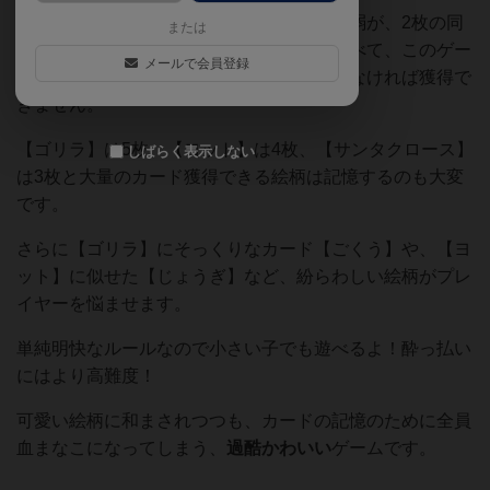
変則タイプの神経衰弱。トランプの神経衰弱が、2枚の同
または
じ数字のカードをめくって獲得するのに比べて、このゲー
メールで会員登録
ムでは同じ絵柄のカードを全部めくりきらなければ獲得で
きません。
【ゴリラ】は5枚、【ヨット】は4枚、【サンタクロース】
しばらく表示しない
は3枚と大量のカード獲得できる絵柄は記憶するのも大変
です。
さらに【ゴリラ】にそっくりなカード【ごくう】や、【ヨ
ット】に似せた【じょうぎ】など、紛らわしい絵柄がプレ
イヤーを悩ませます。
単純明快なルールなので小さい子でも遊べるよ！酔っ払い
にはより高難度！
可愛い絵柄に和まされつつも、カードの記憶のために全員
血まなこになってしまう、
過酷かわいい
ゲームです。