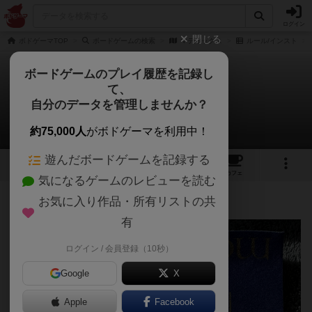
ログイン
閉じる
ボドゲーマTOP
ボードゲームの検索
マティックス
ルール/インスト
ボードゲームのプレイ履歴を記録し
て、
マティックス
自分のデータを管理しませんか？
スートのスーさんのルール/インスト
約75,000人
がボドゲーマを利用中！
遊んだボードゲームを記録する
1
3
17
トップ
画像
動画
レビュー
カフェ
気になるゲームのレビューを読む
お気に入り作品・所有リストの共
181名
0名
0
2年弱前
有
ログイン / 会員登録（10秒）
Google
X
Apple
Facebook