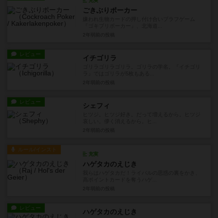
充実
ごきぶりポーカー
嫌われ生物カードの押し付け合いブラフゲーム
『ゴキブリポーカー』、北海道...
2年弱前
の投稿
レビュー
イチゴリラ
ゴリラゴリラゴリラ。ゴリラの学名。『イチゴリ
ラ』ではゴリラが5枚もある...
2年弱前
の投稿
レビュー
シェフィ
ヒツジ。ヒツジ好き。だって増えるから。ヒツジ
哀しい。儚く消えるから。ヒ...
2年弱前
の投稿
ルール/インスト
充実
ハゲタカのえじき
我らはハゲタカだ！ライバルの思惑の裏をかき、
高ポイントカードを奪うハゲ...
2年弱前
の投稿
レビュー
ハゲタカのえじき