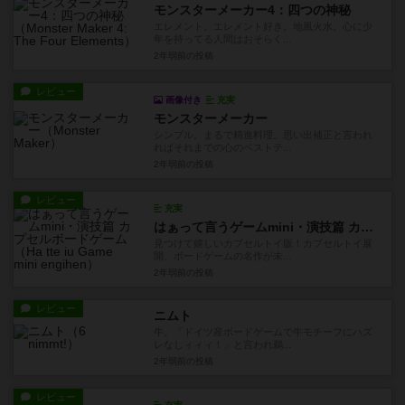
モンスターメーカー4：四つの神秘
エレメント。エレメント好き。地風火水。心に少
年を持ってる人間はおそらく...
2年弱前
の投稿
レビュー
画像付き
充実
モンスターメーカー
シンプル。まるで精進料理。思い出補正と言われ
ればそれまでの心のベストテ...
2年弱前
の投稿
レビュー
充実
はぁって言うゲームmini・演技篇 カプセルボードゲーム
見つけて嬉しいカプセルトイ版！カプセルトイ展
開、ボードゲームの名作が未...
2年弱前
の投稿
レビュー
ニムト
牛。「ドイツ産ボードゲームで牛モチーフにハズ
レなしィィィ！」と言われ鵜...
2年弱前
の投稿
レビュー