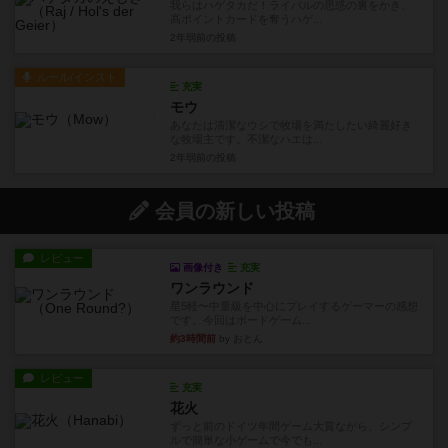
我らはハゲタカだ！ライバルの思惑の裏をかき、
高ポイントカードを奪うハゲ...
2年弱前
の投稿
ルール/インスト
充実
モウ
あなたは清潔なウシで牧場を満たしたい綺麗好き
な牧場主です。不潔なハエは...
2年弱前
の投稿
会員の新しい投稿
レビュー
画像付き
充実
ワンラウンド
星5軽〜中量級を中心にプレイするゲーマーの感想
です。今回はボードゲーム...
約3時間前
by おとん
レビュー
充実
花火
ずっと前のドイツ年間ゲーム大賞ながら、シンプ
ルで簡単な小ゲームで今でも...