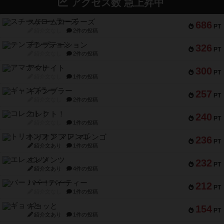
アクセス数 急上昇中
スチームローラーズ
686
PT
紹介文なし
2件の投稿
テンプテーション
326
PT
紹介文なし
2件の投稿
アマナイト
300
PT
紹介文なし
1件の投稿
ギャンブラー
257
PT
紹介文なし
2件の投稿
コレクト！
240
PT
紹介文なし
1件の投稿
トリオンフ ア マレンゴ
236
PT
紹介文あり
1件の投稿
エレメンツ
232
PT
紹介文あり
4件の投稿
バー！パーティー
212
PT
紹介文なし
1件の投稿
ギョッと
154
PT
紹介文あり
1件の投稿