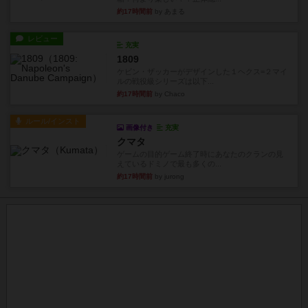
約17時間前
by あまる
レビュー
充実
1809
ケビン・ザッカーがデザインした１ヘクス=２マイ
ルの戦役級シリーズは以下...
約17時間前
by Chaco
ルール/インスト
画像付き
充実
クマタ
ゲームの目的ゲーム終了時にあなたのクランの見
えているドミノで最も多くの...
約17時間前
by jurong