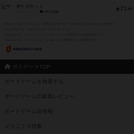
ザ・フラッド
71
PT
紹介文なし
1件の投稿
※Apple、Apple のロゴ は、米国および他の国々で登録されたApple Inc.の商標です。
※App Store は、Apple Inc.のサービスマークです。
※Android は、グーグル インコーポレイテッドの商標または登録商標です。
※Google Play とそのロゴは、Google Inc.の商標または登録商標です。
ボドゲーマTOP
ボードゲームを検索する
ボードゲームの新着レビュー
ボードゲーム会情報
メカニクス特集