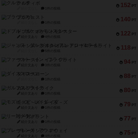
クルティボ
152
PT
紹介文なし
1件の投稿
ブラヴェスト
140
PT
紹介文なし
1件の投稿
ドブル：ポケットモンスター
122
PT
紹介文あり
4件の投稿
ジャンヌ・ダルク-オルレアン ドロー＆ライト
118
PT
紹介文なし
5件の投稿
ファースト・イン・フライト
94
PT
紹介文あり
3件の投稿
ダイススローン
88
PT
紹介文なし
1件の投稿
ガルフストライク
80
PT
紹介文あり
1件の投稿
モズビ－ズ・レイダ－ズ
79
PT
紹介文あり
1件の投稿
リー対グラント
77
PT
紹介文あり
1件の投稿
ブレーキング・アウェイ
75
PT
紹介文あり
4件の投稿