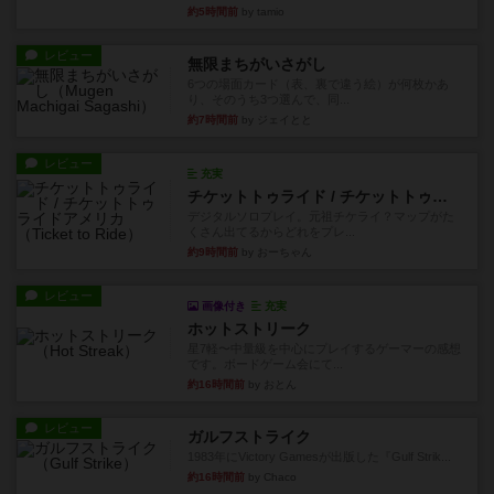
約5時間前
by tamio
レビュー
無限まちがいさがし
6つの場面カード（表、裏で違う絵）が何枚かあ
り、そのうち3つ選んで、同...
約7時間前
by ジェイとと
レビュー
充実
チケットトゥライド / チケットトゥライドアメリカ
デジタルソロプレイ。元祖チケライ？マップがた
くさん出てるからどれをプレ...
約9時間前
by おーちゃん
レビュー
画像付き
充実
ホットストリーク
星7軽〜中量級を中心にプレイするゲーマーの感想
です。ボードゲーム会にて...
約16時間前
by おとん
レビュー
ガルフストライク
1983年にVictory Gamesが出版した『Gulf Strik...
約16時間前
by Chaco