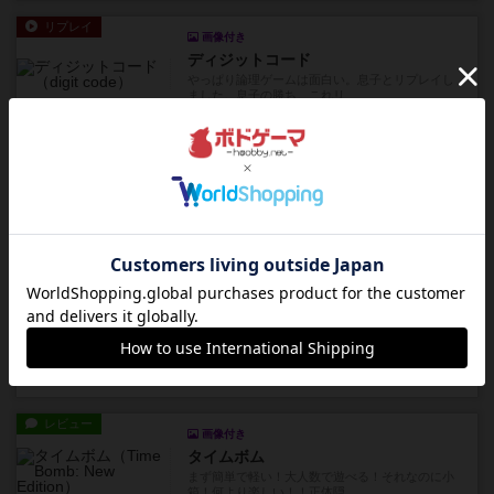
リプレイ
画像付き
ディジットコード
やっぱり論理ゲームは面白い。息子とリプレイし
ました。息子の勝ち。これリ...
約16時間前
by くみ
リプレイ
充実
アルゴ
アルゴがとても好きで、たぶんプレイ回数が最も
多いゲームです。なんといっ...
約17時間前
by おとん
リプレイ
画像付き
タイムボム
僕はホントに嘘が下手なようで、すぐバレますみ
んなホント、嘘が上手ですよ...
約17時間前
by あまる
レビュー
画像付き
タイムボム
まず簡単で軽い！大人数で遊べる！それなのに小
箱！何より楽しい！！正体隠...