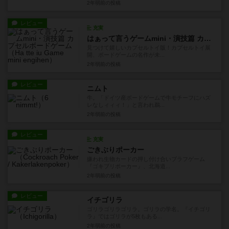
2年弱前
の投稿
レビュー
充実
はぁって言うゲームmini・演技篇 カプセルボードゲーム
見つけて嬉しいカプセルトイ版！カプセルトイ展
開、ボードゲームの名作が未...
2年弱前
の投稿
レビュー
ニムト
牛。「ドイツ産ボードゲームで牛モチーフにハズ
レなしィィィ！」と言われ鵜...
2年弱前
の投稿
レビュー
充実
ごきぶりポーカー
嫌われ生物カードの押し付け合いブラフゲーム
『ゴキブリポーカー』、北海道...
2年弱前
の投稿
レビュー
イチゴリラ
ゴリラゴリラゴリラ。ゴリラの学名。『イチゴリ
ラ』ではゴリラが5枚もある...
2年弱前
の投稿