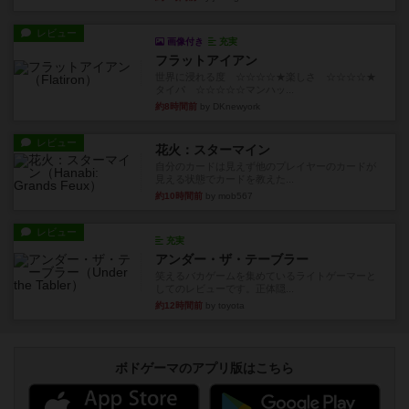
レビュー
画像付き
充実
フラットアイアン
世界に浸れる度 ☆☆☆☆★楽しさ ☆☆☆☆★
タイパ ☆☆☆☆☆マンハッ...
約8時間前
by DKnewyork
レビュー
花火：スターマイン
自分のカードは見えず他のプレイヤーのカードが
見える状態でカードを教えた...
約10時間前
by mob567
レビュー
充実
アンダー・ザ・テーブラー
笑えるバカゲームを集めているライトゲーマーと
してのレビューです。正体隠...
約12時間前
by toyota
ボドゲーマのアプリ版はこちら