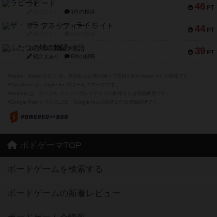
ラピード
46
PT
紹介文なし
1件の投稿
ザ・フラッフィー・ライト
44
PT
紹介文なし
0件の投稿
ふたつの城の物語
39
PT
紹介文あり
6件の投稿
※Apple、Apple のロゴ は、米国および他の国々で登録されたApple Inc.の商標です。
※App Store は、Apple Inc.のサービスマークです。
※Android は、グーグル インコーポレイテッドの商標または登録商標です。
※Google Play とそのロゴは、Google Inc.の商標または登録商標です。
ボドゲーマTOP
ボードゲームを検索する
ボードゲームの新着レビュー