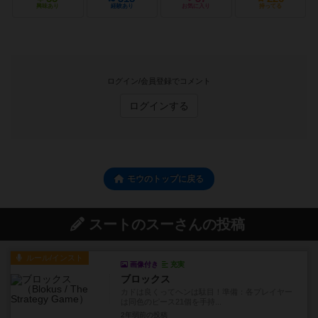
興味あり
経験あり
お気に入り
持ってる
ログイン/会員登録でコメント
ログインする
モウのトップに戻る
スートのスーさんの投稿
ルール/インスト
画像付き
充実
ブロックス
カドは良くってヘンは駄目！準備：各プレイヤー
は同色のピース21個を手持...
2年弱前
の投稿