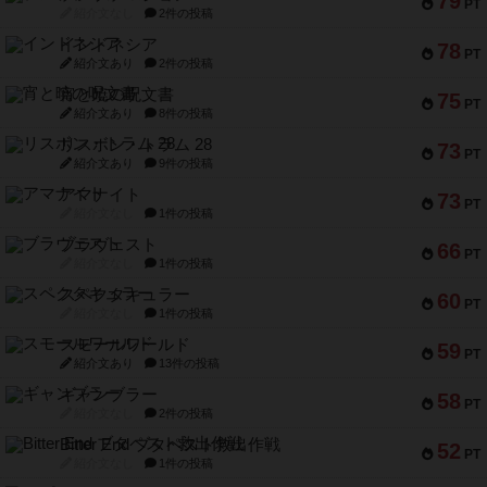
79
PT
紹介文なし
2件の投稿
インドネシア
78
PT
紹介文あり
2件の投稿
宵と暁の呪文書
75
PT
紹介文あり
8件の投稿
リスボン・トラム 28
73
PT
紹介文あり
9件の投稿
アマナイト
73
PT
紹介文なし
1件の投稿
ブラヴェスト
66
PT
紹介文なし
1件の投稿
スペクタキュラー
60
PT
紹介文なし
1件の投稿
スモールワールド
59
PT
紹介文あり
13件の投稿
ギャンブラー
58
PT
紹介文なし
2件の投稿
Bitter End ブタペスト救出作戦
52
PT
紹介文なし
1件の投稿