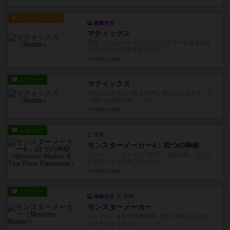
ルール/インスト
画像付き
マティックス
準備：バトルマットの上にプレイヤー位置を示す
クロスチップと数字を伏せた...
2年弱前
の投稿
レビュー
マティックス
中島みゆきさんの曲をBGMに遊んでいますが、ど
の曲かは秘密です。プレイ...
2年弱前
の投稿
レビュー
充実
モンスターメーカー4：四つの神秘
エレメント。エレメント好き。地風火水。心に少
年を持ってる人間はおそらく...
2年弱前
の投稿
レビュー
画像付き
充実
モンスターメーカー
シンプル。まるで精進料理。思い出補正と言われ
ればそれまでの心のベストテ...