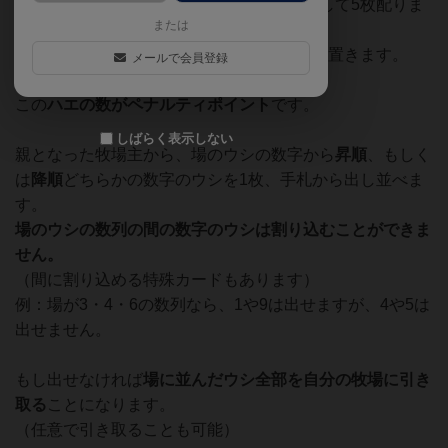
ウシカードをよくきり、各牧場主に手札として5枚配りま
または
す。（
手札は終始5枚
）
残りは全て山札となり、山札から1枚を場に置きます。
メールで会員登録
ウシカードに一緒に描かれたハエに注意！
この
ハエの数がペナルティポイント
です。
しばらく表示しない
親となった牧場主から、場のウシの数字から
昇順
、もしく
は
降順
どちらかの数字のウシを1枚、手札から出し並べま
す。
場のウシの数列の間の数字のウシは割り込むことができま
せん。
（間に割り込める特殊カードもあります）
例：場が3・4・6の数列なら、1や9は出せますが、4や5は
出せません。
もし出せなければ
場に並んだウシ全部を自分の牧場に引き
取る
ことになります。
（任意で引き取ることも可能）