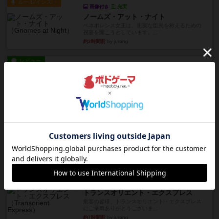
ルール/インスト
画像付き
充実
ノームズ・アット・ナイト
ベネボレンス女王は、忠実な臣民を称えるための
祝宴を開こうとしています。...
約3時間前
by jurong
レビュー
画像付き
充実
フラットアイアン
1~2人に限定された、エンジンビルド系のシステ
ム選んだ企業ボードに街で...
約3時間前
by あくり
ルール/インスト
画像付き
充実
キャプテン・フリップ：イスラ・ボンバ
イスラ・ボンバを探しに出航!潜水艦を装備し、あ
なたの乗組員を監獄から解...
約6時間前
by jurong
ルール/インスト
画像付き
充実
トランスオリエント・エクスプレス
乗客の皆様、トランスオリエント・エクスプレス
にご乗車ありがとうございま...
約7時間前
by jurong