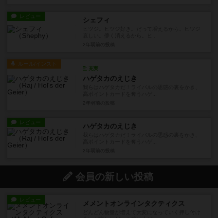
レビュー
シェフィ
ヒツジ。ヒツジ好き。だって増えるから。ヒツジ
哀しい。儚く消えるから。ヒ...
2年弱前
の投稿
ルール/インスト
充実
ハゲタカのえじき
我らはハゲタカだ！ライバルの思惑の裏をかき、
高ポイントカードを奪うハゲ...
2年弱前
の投稿
レビュー
ハゲタカのえじき
我らはハゲタカだ！ライバルの思惑の裏をかき、
高ポイントカードを奪うハゲ...
2年弱前
の投稿
会員の新しい投稿
レビュー
メメントオンラインタクティクス
どんどん物量が増えて大変になっていく押し付け