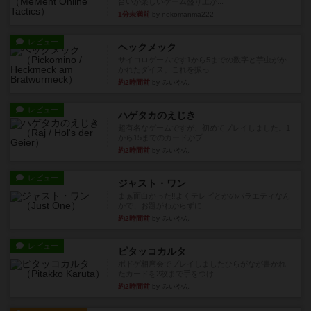
合いが楽しいゲーム盛り上が...
1分未満前
by nekomanma222
レビュー
ヘックメック
サイコロゲームです1から5までの数字と芋虫がか
かれたダイス。これを振っ...
約2時間前
by みいやん
レビュー
ハゲタカのえじき
超有名なゲームですが、初めてプレイしました。1
から15までのカードがプ...
約2時間前
by みいやん
レビュー
ジャスト・ワン
まぁ面白かった‼️よくテレビとかのバラエティなん
かで、お題がわからずに...
約2時間前
by みいやん
レビュー
ピタッコカルタ
ボドゲ相席会でプレイしましたひらがなが書かれ
たカードを2枚まで手をつけ...
約2時間前
by みいやん