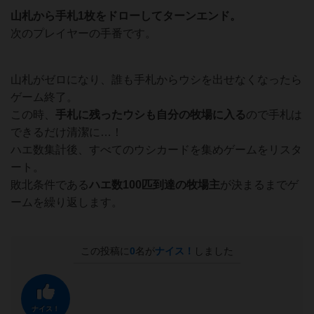
山札から手札1枚をドローしてターンエンド。
次のプレイヤーの手番です。
山札がゼロになり、誰も手札からウシを出せなくなったら
ゲーム終了。
この時、
手札に残ったウシも自分の牧場に入る
ので手札は
できるだけ清潔に…！
ハエ数集計後、すべてのウシカードを集めゲームをリスタ
ート。
敗北条件である
ハエ数100匹到達の牧場主
が決まるまでゲ
ームを繰り返します。
この投稿に
0
名が
ナイス！
しました
ナイス！