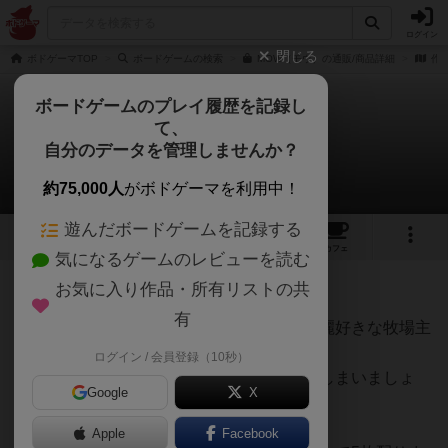
ログイン
閉じる
ボドゲーマTOP
ボードゲームの検索
MOW（モウ）の通販/商品詳細
作
ボードゲームのプレイ履歴を記録し
て、
モウ
自分のデータを管理しませんか？
スートのスーさんのルール/インスト
約75,000人
がボドゲーマを利用中！
遊んだボードゲームを記録する
4
5
25
トップ
画像
動画
レビュー
カフェ
気になるゲームのレビューを読む
お気に入り作品・所有リストの共
58名
0名
0
2年弱前
有
あなたは清潔なウシで牧場を満たしたい綺麗好きな牧場主
です。
ログイン / 会員登録（10秒）
不潔なハエはライバルの牧場に押し付けてしまいましょ
Google
X
う！
Apple
Facebook