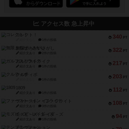
アクセス数 急上昇中
コレクト！
340
PT
紹介文なし
1件の投稿
無限まちがいさがし
322
PT
紹介文あり
2件の投稿
ガルフストライク
217
PT
紹介文あり
1件の投稿
クルティボ
203
PT
紹介文なし
1件の投稿
1809
112
PT
紹介文あり
1件の投稿
ファースト・イン・フライト
108
PT
紹介文あり
3件の投稿
モズビ－ズ・レイダ－ズ
94
PT
紹介文あり
1件の投稿
テンプテーション