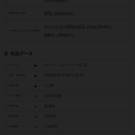
推理（Deduction）
情報の扱い方等
キャラクター/役割の担当（Role Playing）
その他のメカニクスや仕組み
謎解き（Mystery）
作品データ
ホラー・ストーリー 01:30
タイトル
HORROR STORY 01:30
原題・英題表記
7人用
参加人数
240分前後
プレイ時間
未登録
対象年齢
2025年～
発売時期
5,500円
参考価格