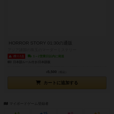
HORROR STORY 01:30の通販
アジア諸国の珠玉のマーダーミステリー
残り2点
1～2営業日以内に発送
日本語ルール付き/日本語版
5,500
¥
（税込）
カートに追加する
マイボードゲーム登録者
6
15
0
9