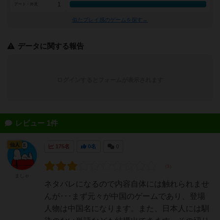
1
アート・外見
似たプレイ感のゲームを探す→
データに関する報告
ログインするとフォームが表示されます
レビュー 1件
仙人
175名
0名
0
ましゃ
ネタバレになるので内容自体には触れられませ
んが･･･まず元々が中国のゲームであり、登場
人物は中国名になります。また、日本人には馴