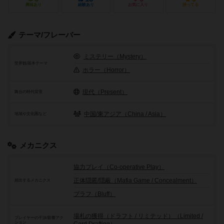
興味あり
経験あり
お気に入り
持ってる
テーマ/フレーバー
ミステリー（Mystery）
世界観/基本テーマ
ホラー（Horror）
現代（Present）
舞台の時代背景
中国/東アジア（China / Asia）
地域や文化圏など
メカニクス
協力プレイ（Co-operative Play）
正体隠匿/隠蔽（Mafia Game / Concealment）
頻出するメカニクス
ブラフ（Bluff）
場札の獲得（ドラフト / リミテッド）（Limited /
プレイヤーの干渉/影響アク
ション
Card Drafting）