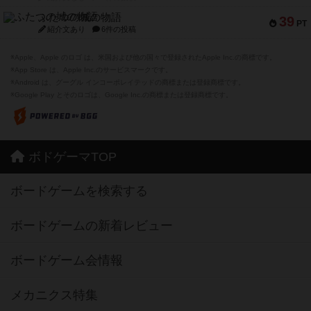
ふたつの城の物語
39
PT
紹介文あり
6件の投稿
※Apple、Apple のロゴ は、米国および他の国々で登録されたApple Inc.の商標です。
※App Store は、Apple Inc.のサービスマークです。
※Android は、グーグル インコーポレイテッドの商標または登録商標です。
※Google Play とそのロゴは、Google Inc.の商標または登録商標です。
ボドゲーマTOP
ボードゲームを検索する
ボードゲームの新着レビュー
ボードゲーム会情報
メカニクス特集