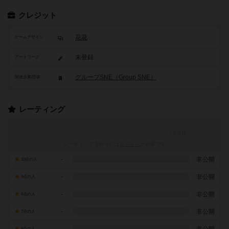
クレジット
花花
ゲームデザイン
未登録
アートワーク
グループSNE（Group SNE）
関連企業/団体
レーティング
レーティングを行うには
ログイン
が必要です
-
非公開
10点の人
-
非公開
9点の人
-
非公開
8点の人
-
非公開
7点の人
-
非公開
6点の人