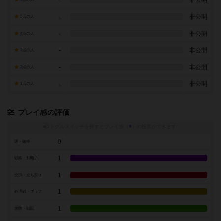
-
非公開
5点の人
-
非公開
4点の人
-
非公開
3点の人
-
非公開
2点の人
-
非公開
1点の人
プレイ感の評価
トグルスイッチを押すとプレイ感（
※
）の投票ができます
0
運・確率
1
戦略・判断力
1
交渉・立ち回り
1
心理戦・ブラフ
1
攻防・戦闘