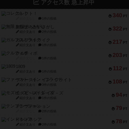
アクセス数 急上昇中
コレクト！
340
PT
紹介文なし
1件の投稿
無限まちがいさがし
322
PT
紹介文あり
2件の投稿
ガルフストライク
217
PT
紹介文あり
1件の投稿
クルティボ
203
PT
紹介文なし
1件の投稿
1809
112
PT
紹介文あり
1件の投稿
ファースト・イン・フライト
108
PT
紹介文あり
3件の投稿
モズビ－ズ・レイダ－ズ
94
PT
紹介文あり
1件の投稿
テンプテーション
79
PT
紹介文なし
2件の投稿
インドネシア
78
PT
紹介文あり
2件の投稿