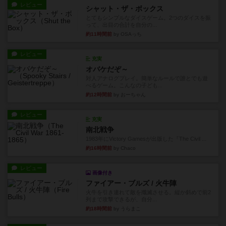
レビュー
シャット・ザ・ボックス
とてもシンプルなダイスゲーム。2つのダイスを振
って、出目の合計を自分の...
約11時間前
by OSAっち
レビュー
充実
オバケだぞ～
対人アナログプレイ。簡単なルールで誰とでも遊
べるゲーム。こんなの子ども...
約12時間前
by おーちゃん
レビュー
充実
南北戦争
1983年にVictory Gamesが出版した『The Civil ...
約16時間前
by Chaco
レビュー
画像付き
ファイアー・ブルズ / 火牛陣
火牛を引き連れて敵を殲滅させる。縦か斜めで前2
列まで攻撃できるが、自分...
約18時間前
by うらまこ