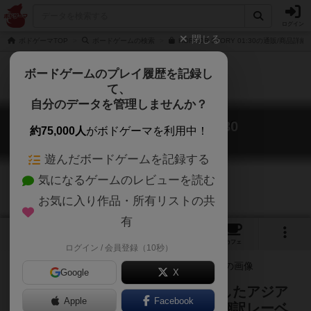
ログイン
閉じる
ボドゲーマTOP
ボードゲームの検索
HORROR STORY 01:30の通販/商品詳細
ボードゲームのプレイ履歴を記録し
て、
自分のデータを管理しませんか？
ホラー・ストーリー 01:30
約75,000人
がボドゲーマを利用中！
HORROR STORY 01:30
遊んだボードゲームを記録する
気になるゲームのレビューを読む
お気に入り作品・所有リストの共
有
2
1
1
トップ
画像
動画
レビュー
カフェ
ログイン / 会員登録（10秒）
Google
X
グループSNEによる中国を中心としたアジア
Apple
Facebook
諸国の珠玉のマーダーミステリー翻訳レーベ