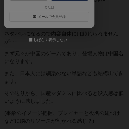
ル“Asian Murder Mystery”第１弾
または
メールで会員登録
ゲームマーケット2025春
ネタバレになるので内容自体には触れられません
しばらく表示しない
が･･･
まず元々が中国のゲームであり、登場人物は中国名
になります。
また、日本人には馴染のない単語なども結構出てき
ます。
その辺りから、国産マダミスに比べると没入感は低
いように感じました。
(事象のイメージ把握、プレイヤーと役名の紐づけ
などに脳のリソースが割かれる感じ？)