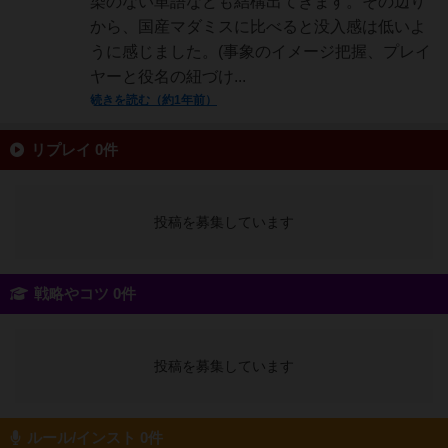
染のない単語なども結構出てきます。その辺り
から、国産マダミスに比べると没入感は低いよ
うに感じました。(事象のイメージ把握、プレイ
ヤーと役名の紐づけ...
続きを読む（約1年前）
リプレイ 0件
投稿を募集しています
戦略やコツ 0件
投稿を募集しています
ルール/インスト 0件