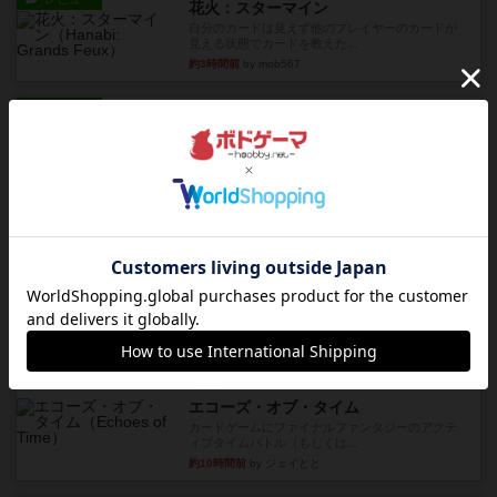
花火：スターマイン
自分のカードは見えず他のプレイヤーのカードが
見える状態でカードを教えた...
約3時間前
by mob567
レビュー
充実
アンダー・ザ・テーブラー
笑えるバカゲームを集めているライトゲーマーと
してのレビューです。正体隠...
約5時間前
by toyota
レビュー
充実
ワン・トゥ・ファイブ
とにかくお手軽にすき間時間をうめるゲームとし
て重宝するゲームです。いわ...
約7時間前
by nabekoh
レビュー
充実
エコーズ・オブ・タイム
カードゲームにファイナルファンタジーのアクテ
ィブタイムバトル（もしくは...
約10時間前
by ジェイとと