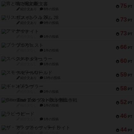
宵と暁の呪文書
75
PT
紹介文あり
8件の投稿
リスボン・トラム 28
73
PT
紹介文あり
9件の投稿
アマナイト
73
PT
紹介文なし
1件の投稿
ブラヴェスト
66
PT
紹介文なし
1件の投稿
スペクタキュラー
60
PT
紹介文なし
1件の投稿
スモールワールド
59
PT
紹介文あり
13件の投稿
ギャンブラー
58
PT
紹介文なし
2件の投稿
Bitter End ブタペスト救出作戦
52
PT
紹介文なし
1件の投稿
ラピード
46
PT
紹介文なし
1件の投稿
ザ・フラッフィー・ライト
44
PT
紹介文なし
0件の投稿