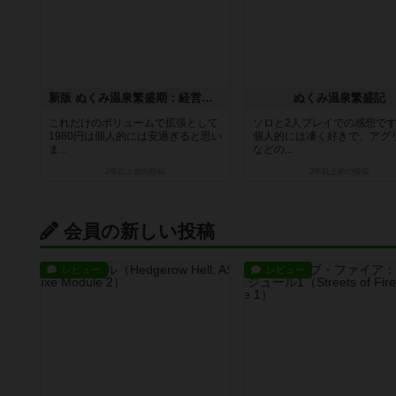
新版 ぬくみ温泉繁盛期：経営支援（拡張）
ぬくみ温泉繁盛記
これだけのボリュームで拡張として
ソロと2人プレイでの感想で
1980円は個人的には安過ぎると思い
個人的には凄く好きで、アグ
ま...
などの...
2年以上前
の投稿
2年以上前
の投稿
会員の新しい投稿
レビュー
レビュー