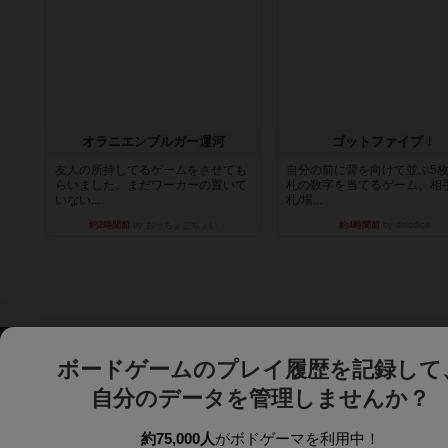
オラニエンブルガー運河
ゴットファイブ！
友人の所持してるゲームをさせても
自分の前に背を向けて並ぶ5
らいました。まだワーカーの置いて
札の数字を当てるゲーム。相
いない...
札/場...
約2時間前
by おっちょこちょい
約4時間前
by daisdice
ボードゲームのプレイ履歴を記録して
自分のデータを管理しませんか？
約75,000人
がボドゲーマを利用中！