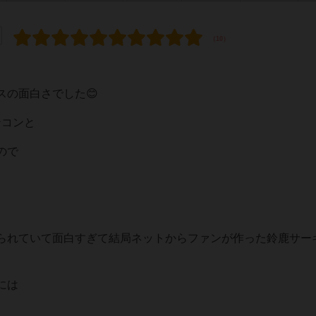
の面白さでした😊
ンコンと
ので
られていて面白すぎて結局ネットからファンが作った鈴鹿サー
には