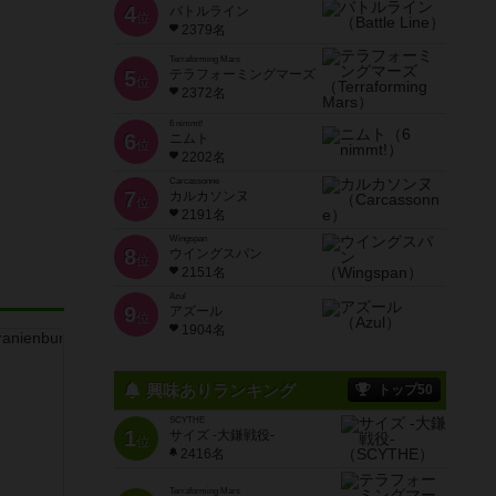
4
バトルライン
位
2379名
Terraforming Mars
5
テラフォーミングマーズ
位
2372名
6 nimmt!
6
ニムト
位
2202名
Carcassonne
7
カルカソンヌ
位
2191名
Wingspan
8
ウイングスパン
位
2151名
Azul
9
アズール
位
1904名
興味ありランキング
トップ50
SCYTHE
1
サイズ -大鎌戦役-
位
2416名
Terraforming Mars