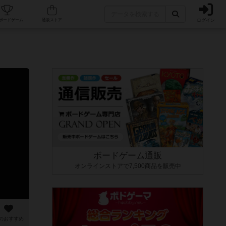
ログイン
カフェ/店舗
人気ボードゲーム
通販ストア
ボードゲーム通販
オンラインストアで7,500商品を販売中
のおすすめ