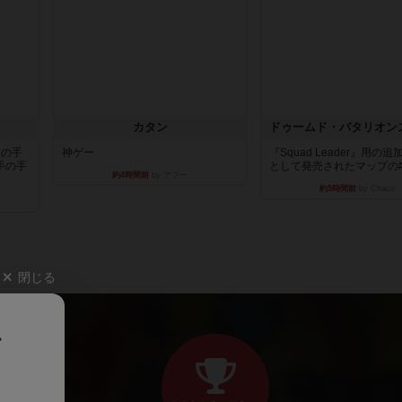
カタン
枚の手
神ゲー
『Squad Leader』用の
手の手
として発売されたマップの#9.
約4時間前
by アプー
約5時間前
by Chaco
閉じる
、