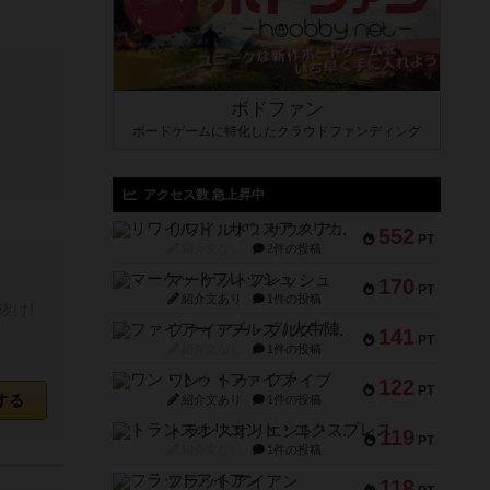
ボドファン
ボードゲームに特化したクラウドファンディング
アクセス数 急上昇中
リワイルド：サウスアメリカ
552
PT
紹介文なし
2件の投稿
マーケットフレッシュ
170
PT
紹介文あり
1件の投稿
抜け!
ファイアー・ブルズ / 火牛陣
141
PT
紹介文なし
1件の投稿
ワン・トゥ・ファイブ
122
PT
する
紹介文あり
1件の投稿
トランスオリエント・エクスプレス
119
PT
紹介文なし
1件の投稿
フラットアイアン
118