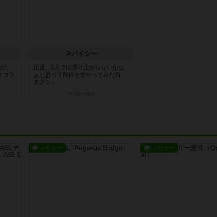
スパイシー
すが、
正直、2人では盛り上がらないかな
リコラ
ぁと思って期待せずやってみた所、
まさか...
3年弱前
の投稿
レビュー
レビュー