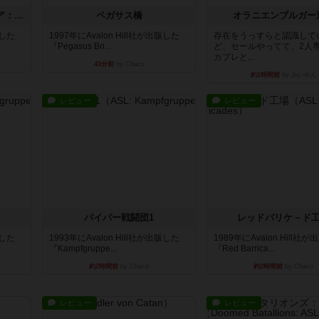
ストリート・オブ・ファイア：ASLデラックスモジュール1
ペガサス橋
オラニエンブルガー
版した
1997年にAvalon Hill社が出版した
存在をうっすらと認識して
『Pegasus Bri...
ど、セールやってて、2人
カプレと...
43分前
by Chaco
約1時間前
by みいやん
レビュー
レビュー
パイパー戦闘団1
レッドバリケ－ド
版した
1993年にAvalon Hill社が出版した
1989年にAvalon Hill社
『Kampfgruppe...
『Red Barrica...
約2時間前
by Chaco
約2時間前
by Chaco
レビュー
レビュー