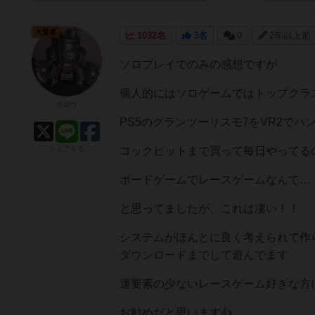
大賢者
1032名
3名
0
2年以上前
ソロプレイでのみの感想ですが
個人的にはソロゲームではトップクラス
クロウ
PS5のグランツーリスモ7をVR2でハ
シェアする
コックピットまで買って毎日やってる
ボードゲームでレースゲームなんて…
と思ってましたが、これは凄い！！
システムがほんとに良く考えられて作
ダウンロードまでして遊んでます
運要素の少ないレースゲーム好きな方
お勧めだと思います︎︎👍