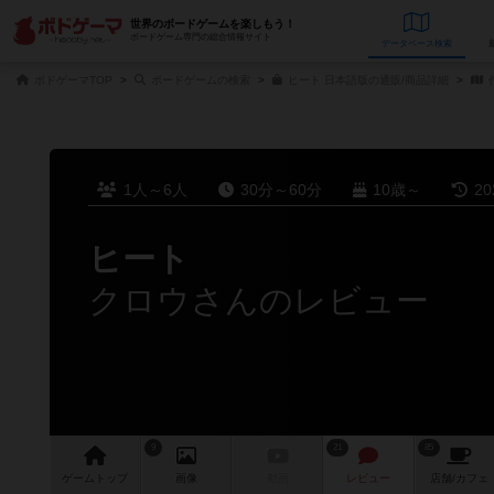
世界のボードゲームを楽しもう！
ボードゲーム専門の総合情報サイト
データベース
検
ボドゲーマTOP
ボードゲームの検索
ヒート 日本語版の通販/商品詳細
1人～6人
30分～60分
10歳～
2
ヒート
クロウさんのレビュー
9
21
85
ゲーム
トップ
画像
動画
レビュー
店舗/
カフェ