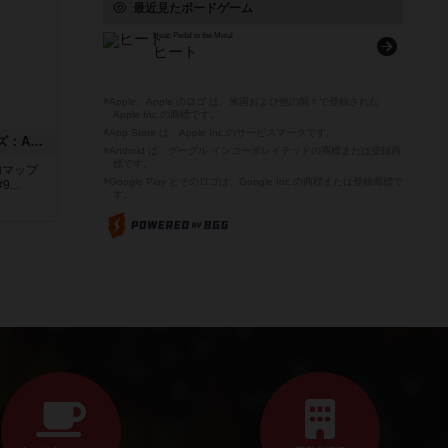
最近見たボードゲーム
Heat: Pedal to the Metal
ヒート
※Apple、Apple のロゴ は、米国および他の国々で登録された
Apple Inc.の商標です。
※App Store は、Apple Inc.のサービスマークです。
ドゥームド・バタリオンズ：ASLモジュール11
※Android は、グーグル インコーポレイテッドの商標または登録商
標です。
追加マップ
※Google Play とそのロゴは、Google Inc.の商標または登録商標で
..
す。