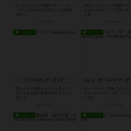
※ソロプレイでの感想です。バイオ
※相方と2プレイでの感想です
ハザード大好きな自分としては最近
とはカラオケアプリで知り合
発売し...
もあ...
5ヶ月前
の投稿
8ヶ月前
の投稿
レビュー
レビュー
スリーピング・ゴッズ
買ったきり何時やろうかと思ってた
ボードゲームで初めてのクラ
のですがお盆の長期休みにやるしか
でコレタクーズ・エディショ
ないと...
に入れ...
2年弱前
の投稿
2年以上前
の投稿
レビュー
レビュー