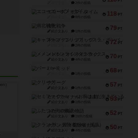
PT
紹介文なし
2件の投稿
エコーズ・オブ・タイム
118
PT
紹介文なし
8件の投稿
南北戦争
79
PT
紹介文あり
1件の投稿
キャプテン・フリップ：イスラ・ボンバ
72
PT
紹介文なし
2件の投稿
メメントオンラインタクティクス
70
PT
紹介文あり
4件の投稿
パーミッド
68
PT
紹介文なし
1件の投稿
クリーグ
57
PT
紹介文あり
1件の投稿
セミファイナル ～お前はまだ生きている～
53
PT
紹介文あり
1件の投稿
ふたつの街の物語
52
PT
紹介文あり
18件の投稿
クランク! ：冒険者たち（拡張）
50
PT
紹介文あり
4件の投稿
ン