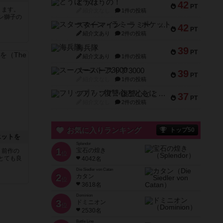
とうほうの！
42
PT
ります。
紹介文なし
1件の投稿
ン獅子の
スターマイン・ラミー ポケット
42
PT
紹介文あり
2件の投稿
海兵隊
39
PT
紹介文あり
1件の投稿
スーパーストア3000
39
PT
紹介文なし
1件の投稿
フリップ７：復讐心とともに
37
PT
紹介文なし
2件の投稿
お気に入りランキング
トップ50
エットを
Splendor
1
宝石の煌き
。前作の
位
とても良
4042名
Die Siedler von Catan
2
カタン
位
3618名
Dominion
3
ドミニオン
位
2530名
Battle Line