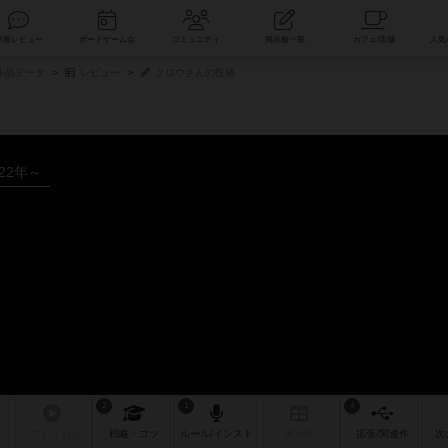
索
新着レビュー
ボードゲーム会
コミュニティ
掲示板一覧
作品データ
レビュー
クロウさんの投稿
022年～
2
1
4
リプレイ
日記
戦略
・コツ
ルール
/インスト
掲示板
拡張/関連
作
次