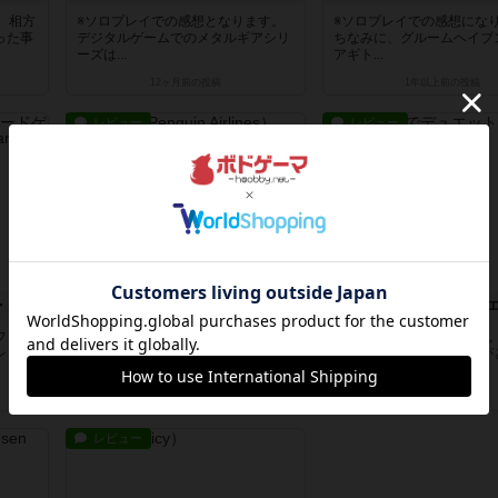
。相方
※ソロプレイでの感想となります。
※ソロプレイでの感想にな
った事
デジタルゲームでのメタルギアシリ
ちなみに、グルームヘイブ
ーズは...
アギト...
12ヶ月前
の投稿
1年以上前
の投稿
レビュー
レビュー
スレイ・ザ・スパイア：ザ・ボードゲーム
ペンギン航空
グランドホテルでデュ
ファン
2人プレイでの感想です。2人プレイ
2人でプレイでの感想です
ンを手
は協力してハイスコアを目指しま
「真紅のアンティーク」が
す。正...
かった...
2年以上前
の投稿
2年以上前
の投稿
レビュー