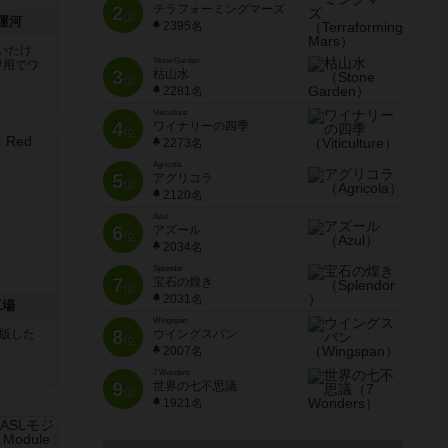
2
テラフォーミングマーズ
位
運河
2395名
いたけ
Stone Garden
専用でワ
3
枯山水
位
2281名
Viticulture
4
ワイナリーの四季
位
2273名
Agricola
5
アグリコラ
位
2120名
Azul
6
アズール
位
2034名
Splendor
7
宝石の煌き
位
2031名
工場
Wingspan
8
が出版した
ウイングスパン
位
2007名
7 Wonders
9
世界の七不思議
位
1921名