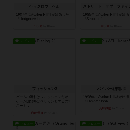
ヘッジロウ・ヘル
1987年にAvalon Hill社が出版した
1985年にAvalon Hill社が出
『Hedgerow He...
『Streets of ...
13分前
by Chaco
30分前
by Chaco
レビュー
レビュー
フィッシェン2
パイパー戦闘団2
ゲームの流れはフィッシェンだが、
1996年にAvalon Hill社が出
ゲーム開始時はペリカンとエビの2
『Kampfgruppe...
スート...
約1時間前
by Chaco
約1時間前
by うらまこ
レビュー
レビュー