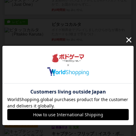
まぁ面白かった‼️よくテレビとかのバラエティなん
かで、お題がわからずに...
約3時間前
by みいやん
レビュー
ピタッコカルタ
ボドゲ相席会でプレイしましたひらがなが書かれ
たカードを2枚まで手をつけ...
約3時間前
by みいやん
ルール/インスト
画像付き
充実
ノームズ・アット・ナイト
ベネボレンス女王は、忠実な臣民を称えるための
祝宴を開こうとしています。...
約4時間前
by jurong
レビュー
画像付き
充実
フラットアイアン
1~2人に限定された、エンジンビルド系のシステ
ム選んだ企業ボードに街で...
約5時間前
by あくり
ルール/インスト
画像付き
充実
キャプテン・フリップ：イスラ・ボンバ