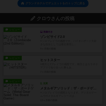
グランドホテルでデュエットをのトップに戻る
クロウさんの投稿
レビュー
画像付き
ゾンビサイド2.0
※ソロプレイでの感想です。バイオハザード大好
きな自分としては最近発売し...
5ヶ月前
の投稿
レビュー
ヒットスター
※相方と2プレイでの感想です。相方とはカラオケ
アプリで知り合った事もあ...
7ヶ月前
の投稿
レビュー
充実
メタルギアソリッド：ザ・ボードゲーム
※ソロプレイでの感想となります。デジタルゲー
ムでのメタルギアシリーズは...
12ヶ月前
の投稿