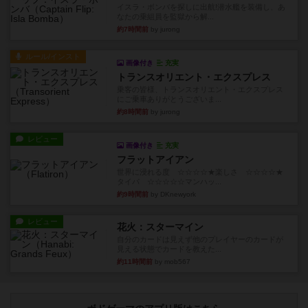
イスラ・ボンバを探しに出航!潜水艦を装備し、あ
なたの乗組員を監獄から解...
約7時間前
by jurong
ルール/インスト
画像付き
充実
トランスオリエント・エクスプレス
乗客の皆様、トランスオリエント・エクスプレス
にご乗車ありがとうございま...
約8時間前
by jurong
レビュー
画像付き
充実
フラットアイアン
世界に浸れる度 ☆☆☆☆★楽しさ ☆☆☆☆★
タイパ ☆☆☆☆☆マンハッ...
約9時間前
by DKnewyork
レビュー
花火：スターマイン
自分のカードは見えず他のプレイヤーのカードが
見える状態でカードを教えた...
約11時間前
by mob567