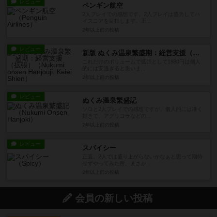
レビュー
ペンギン航空
2人プレイでの感想です。2人プレイは協力してハ
イスコアを目指します。正...
2年以上前
の投稿
レビュー
新版 ぬくみ温泉繁盛期：経営支援（拡張）
これだけのボリュームで拡張として1980円は個人
的には安過ぎると思いま...
2年以上前
の投稿
レビュー
ぬくみ温泉繁盛記
ソロと2人プレイでの感想ですが、個人的には凄く
好きで、アグリコラなどの...
2年以上前
の投稿
レビュー
スパイシー
正直、2人では盛り上がらないかなぁと思って期待
せずやってみた所、まさか...
2年以上前
の投稿
会員の新しい投稿