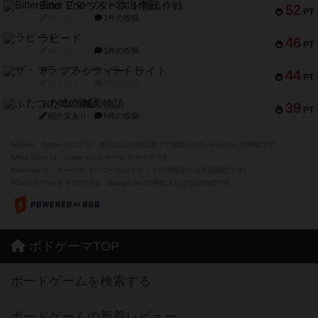
Bitter End ブタペスト救出作戦
52
PT
紹介文なし
1件の投稿
ラピード
46
PT
紹介文なし
1件の投稿
ザ・フラッフィー・ライト
44
PT
紹介文なし
0件の投稿
ふたつの城の物語
39
PT
紹介文あり
6件の投稿
※Apple、Apple のロゴ は、米国および他の国々で登録されたApple Inc.の商標です。
※App Store は、Apple Inc.のサービスマークです。
※Android は、グーグル インコーポレイテッドの商標または登録商標です。
※Google Play とそのロゴは、Google Inc.の商標または登録商標です。
ボドゲーマTOP
ボードゲームを検索する
ボードゲームの新着レビュー