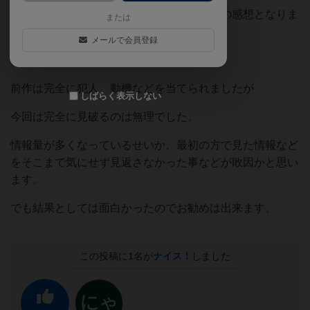
ネタバレはもちろん出来ないので、比べての感想となりま
または
すが、まず真紅のアンティークよりも
メールで会員登録
推理レベルは難しい方になると思います。
前作は完全に犯人、動機などを当てられましたが
しばらく表示しない
今回は完全に見破るのは無理でした。
情報量が多くなっているせいか、最初の方で見た情報など
をそこまで気にせず見返さなかった事などが敗因かと思い
ます。
でも結果としては面白かったのでお勧めは出来ます。
この投稿に
1
名が
ナイス！
しました