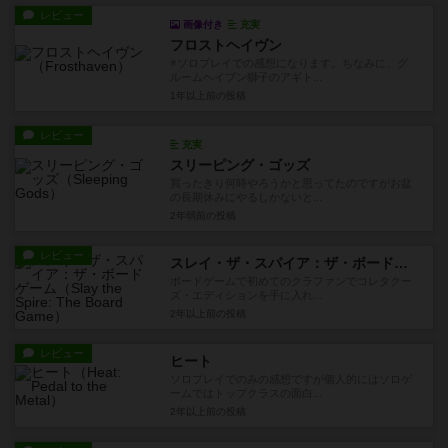
レビュー
画像付き
充実
フロストヘイヴン
※ソロプレイでの感想になります。ちなみに、グ
ルームヘイブン獅子のアギト...
1年以上前
の投稿
レビュー
充実
スリーピング・ゴッズ
買ったきり何時やろうかと思ってたのですがお盆
の長期休みにやるしかないと...
2年弱前
の投稿
レビュー
スレイ・ザ・スパイア：ザ・ボードゲーム
ボードゲームで初めてのクラファンでコレタクー
ズ・エディションを手に入れ...
2年以上前
の投稿
レビュー
ヒート
ソロプレイでのみの感想ですが個人的にはソロゲ
ームではトップクラスの面白...
2年以上前
の投稿