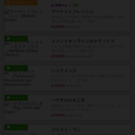
ルール/インスト
画像付き
充実
マーケットフレッシュ
目的あなたの店先に農産物の木箱を戦略的に積み
重ねて在庫を最大化し、競合...
約1時間前
by jurong
レビュー
メメントオンラインタクティクス
どんどん物量が増えて大変になっていく押し付け
合いが楽しいゲーム盛り上が...
約1時間前
by nekomanma222
レビュー
ヘックメック
サイコロゲームです1から5までの数字と芋虫がか
かれたダイス。これを振っ...
約3時間前
by みいやん
レビュー
ハゲタカのえじき
超有名なゲームですが、初めてプレイしました。1
から15までのカードがプ...
約3時間前
by みいやん
レビュー
ジャスト・ワン