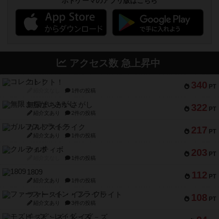
ボドゲーマのアプリ版はこちら
アクセス数 急上昇中
コレクト！
340
PT
紹介文なし
1件の投稿
無限まちがいさがし
322
PT
紹介文あり
2件の投稿
ガルフストライク
217
PT
紹介文あり
1件の投稿
クルティボ
203
PT
紹介文なし
1件の投稿
1809
112
PT
紹介文あり
1件の投稿
ファースト・イン・フライト
108
PT
紹介文あり
3件の投稿
モズビ－ズ・レイダ－ズ