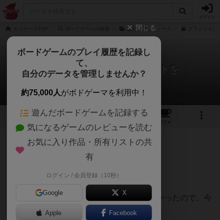
ログイン
閉じる
ボドゲーマTOP
ボードゲームの検索
真紅のアンティーク
グランドホテ
ボードゲームのプレイ履歴を記録し
て、
グランドホテルでデュエットを
自分のデータを管理しませんか？
クロウさんのレビュー
約75,000人
がボドゲーマを利用中！
遊んだボードゲームを記録する
3
5
14
トップ
画像
動画
レビュー
カフェ
気になるゲームのレビューを読む
お気に入り作品・所有リストの共
489名
1名
0
2年以上前
有
ログイン / 会員登録（10秒）
2人でプレイでの感想です。
Google
X
前作の「真紅のアンティーク」がとても良かったので、今
作にも期待して購入しました。
Apple
Facebook