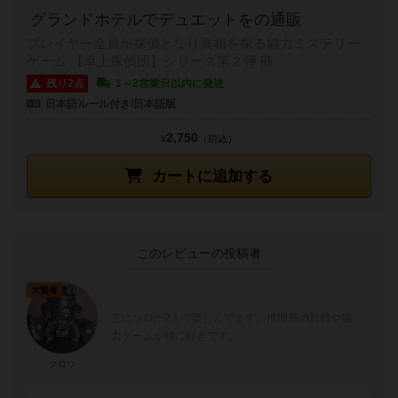
グランドホテルでデュエットをの通販
プレイヤー全員が探偵となり真相を探る協力ミステリー
ゲーム 【卓上探偵団】シリーズ第２弾 商
残り2点
1～2営業日以内に発送
日本語ルール付き/日本語版
2,750
¥
（税込）
カートに追加する
このレビューの投稿者
大賢者
主にソロか2人で楽しんでます。推理系の対戦や協
力ゲームが特に好きです。
クロウ