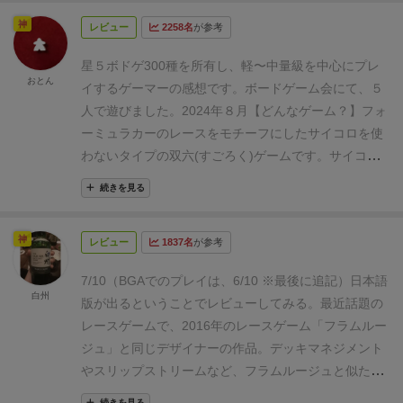
時計回りでスタートラインの後ろから出発して２周し
白かったのでレビューしたい。
まず目を引くのは「ヒ
なければいけないゲームです。
2段階の急激なギアシ
神
ます。２周と時計回りということがボードのUSAの下
レビュー
2258名
が参考
ート」の箱絵。
数台のレーシングカーが躍動感あるタ
フトや急加速、コーナーで速度超過などをするとエン
に描いてあります。その右の69は１周のマスの数で
ッチで描かれていて大好きなイラストなのだが、レー
ジンに負荷がかかり「ヒートカード」という邪魔カー
星５
ボドゲ300種を所有し、軽〜中量級を中心にプレ
す。その右の４はコーナーの数です。その下にある赤
シングカーの形態が明らかに古い。
「
いったい、いつ
おとん
ド(ドミニオンでいう呪いのようなカード)をデッキに
イするゲーマーの感想です。ボードゲーム会にて、５
の６は赤いヒートカードを６枚持つこと．黄と黒の斜
の時代やねん！
」
という素朴な疑問が沸き起こったの
追加しなければならなくなります。デッキにヒートカ
人で遊びました。2024年８月
【どんなゲーム？】
フォ
線で３と書いてあるのは＋のアイコンのストレスカー
で、ちょっと調べてみた。
ちなみに補足しておくと、
ードが溜まっていくと、どんどん手札を圧迫して選択
ーミュラカーのレースをモチーフにしたサイコロを使
ドを３枚持つことを表しています。
■５ ターンとラ
ルールブックのどこにもこのゲームがF1だとは書いて
肢が狭まり、うまくスピードコントロールができなく
わないタイプの双六(すごろく)ゲームです。
サイコロ
ウンド
・1人のプレイヤー１回の手番をターンと言
いない。おそらくF1にすると版権の問題があるためだ
なってしまいます(ギアを下げるなどしてエンジンを冷
の代わりにカードデッキを使ってスピード(進むマス
います。全員が１回ずつターンを行ったら１ラウンド
と思われるが、そんな大人の事情はさておき、レーシ
続きを見る
ますと、ヒートカードを取り除くことができます)。で
数)をコントロールしてゴールを目指します。
(こう説
終了です。これを何ラウンドも行います。
・手番順
ングカーの歴史を考える上でF1の歴史を振り返るのは
はできるだけヒートカードを受け取らないように安全
明文に起こすと、「エルドラドを探して」とほぼ同じ
（ターンの順番）は，前のラウンドで車が最も先に進
非常に有用だと思われるので、F1の歴史について調べ
神
運転すれば良いかというと、それだけではなかなか勝
レビュー
1837名
が参考
になりますね。)
【感想】
モータースポーツのレースゲ
んでいたプレイヤーの順です。
■６ 車の進め方
・
てみた。
【F1世界選手権初期の歴史とレーシングカー
てません。要所要所で多少無理しても攻める必要があ
ームという、超ド直球のボードゲームです。多分、男
手札からカードを出してその数だけ車を進めま
の変遷】
1900年初頭からヨーロッパ各地で4輪レーシ
7/10（BGAでのプレイは、6/10 ※最後に追記）
日本語
ります。自分の順位や手札、ヒートカードの状況、今
性諸氏に刺さるアートワーク。ただ個人的にはカーレ
白州
す。
・コースは２車線で２車線の外側と内側に白
ングカーによる「
Grand Prix（グランプリ）
」と呼ば
版が出るということでレビューしてみる。
最近話題の
何周目か等、総合的に考えてギリギリを攻める、まさ
ースそのものではなく、メカニックの方が好物。
ゲー
い線が引いてあります。そのうちの太い方の線をレー
れる国際レースが開催されるようになった。世界大戦
レースゲームで、2016年のレースゲーム「フラムルー
にレースのような駆け引きを楽しむことができます。
ム開始時には、選択ルールでデッキのカスタマイズが
スラインと言います。
・車は１つのマスからまっす
時には中断を余儀なくされたようだが、終戦後に国際
ジュ」と同じデザイナーの作品。
デッキマネジメント
他にも良い点として、
・下位プレイヤーに強化が入る
可能です。特殊効果のあるカードを自分のデッキに入
ぐ前または斜め前のマスに進みます。止まったときレ
自動車連盟（FIA）はエンジン排気量「自然吸気式
やスリップストリームなど、フラムルージュと似たシ
仕組みや、後続車が先行車を追い抜きやすい「スリッ
れる事で、それぞれのプレイヤーの固有のデッキで遊
ースラインに近い側のマスに止まります。そのマスが
4,500cc、過給式1,500cc」の車両を単座席レーシング
ステムは多いが、フラムルージュを経てからの進化版
プストリーム」というルールから接戦になりやすく、
続きを見る