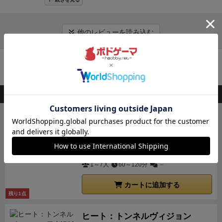
べます。
(古き良き時代のレーシングマシン。)
ただ、
埋まっているときはその隣のマスに止まります。止ま
カーの最上位クラスと位置づけ、
フォーミュラ
ともいえる完成度になっている。
基本的には１〜４の
よほど差がつかない限り最後まで白熱したレースを展
そのカードには色々な効果が「アイコンのみ」で示さ
るべき位置にすでに２台止まっているときはその後ろ
1（F1）
と呼称した。
1950年代：F1世界選手権開幕、
数字が書かれたカードを１〜４枚プレイして、その合
開できる。
・ギアシフト～出すカード選択までを全員
れていまして、(既に６時間ほどボードゲームをこなし
に止まります。
・２台が並んでいるときはレースラ
フロントエンジン時代
そして世界各国のグランプリか
計数だけ進み、コースを２〜３周（マップによって違
他のレビューを読み込む
同時にプロットするので、最大6人プレイでもダウン
て疲れていたため)全然頭に入って来ず。
そんな理由も
イン側の車の方が先に進んでいると見なします。次の
らプライオリティの高い数戦を選手権対象レースに指
う）してゴールすることを目指すシンプルなルール。
タイムが少なく、かなりテンポよくプレイできる。
・
あって、今回は簡単な効果のものを選ぶ事にしまし
ラウンドではこの車の方が先に移動します。
・進ん
定し、その年度の優勝者を決める
世界選手権構想
が固
ただし、コーナーを曲がるときに一定の速度を超える
最初からコースがアメリカ、イギリス、フランス、イ
た。
それはともかく、効果がアイコン化されていて言
でいる途中はどちらの車線を走ってもかまいません。
カートに追加する
まり、1950年5月13日に
F1世界選手権
が
イギリスGP
と、最初に６枚配られているヒートカードが制限速度
タリアの4コースあり、それぞれのコースで特徴や攻
語依存が無いのは良いけど、アイコンのサマリー(手元
コース取りに意味はありません。
・進んでいる途中
で開幕となった。
当初のレーシングカーはエンジンの
を超えた分だけ、デッキに入り込んできて、お邪魔カ
め方が変わるため、基本だけでもある程度リプレイ性
用の簡易説明書)がないと途中で意味を忘れますね。
実
は他の車を通り抜けることができます。ある位置で左
搭載位置が前方にある
フロントエンジン
が常識だった
ードとなる。
なので、ヒートカードをできる限りデッ
「ヒート」の関連商品
が確保されている。
などがあります。
基本ルールだけ
際プレイして感じたのは、ゲームの途中でデッキのパ
右に並んで車が止まっていてもその中を通り抜けるこ
らしく（馬車を引く動力＝馬は常に前にあるという発
キに入れないようにプレイしようと最初は思うのだ
でもレースゲームとして高い完成度を誇りますが、や
ワーアップ要素(追加カード入手)が無く、最後まで同
とができます。
■７ スリップストリーム
・前の車
想）、ズングリした葉巻型と呼ばれるフォーミュラカ
が、実はヒートカードを手に入れないようにプレイす
ヒート：ロッキーロード
や単純、淡白な印象はあります。全員同じデッキ内容
じデッキを回し続ける事の作業感。デッキを扱うゲー
のすぐ後ろは気圧が低くなっています。これをスリッ
ーが走っていた。
F1世界選手権の開幕時は、
アルファ
るのではなく、ヒートカードを手に入れてしまうリス
砂漠の灼熱は容赦なしだ。だが君も負けては
ですし、攻め方のセオリー固定化も早いでしょう。こ
ムとしてはやや物足りなさがありました。
(完全な妄想
プストリームと言います。スリップストリ－ムの中に
ロメオ
、
フェラーリ
いない… ならば……アクセル...
、
マセラティ
などイタリア系ワー
クをふまえて、スピードをコントロールして、他のプ
こまでだと物足りなく感じる人も多いと思われます。
ですが、例えばピット(レース中の車両整備エリア)に
入ると空気抵抗が小さくなりこれを利用して加速して
5,940
クス・チームの争いとなっていたが、1958年にドライ
（税込）
レイヤーと差をつけるところがこのゲームの面白いと
¥
そこを補強するために、ヒートには選択可能な上級ル
入ると爆速カードを入手できるとか、もしそれが早取
他の車を抜き去ることができます。
1～7人
60～120分
・このゲームで
－
バーだけでなくコンストラクターズ選手権も行われる
ころである。
普通のレースゲームであれば、このヒー
ールが複数用意されており、これらを組み合わせる事
りなら無理してでも暫定トップを取るモチベーション
は車の隣と真後ろのマスがスリップストリームのマス
ようになるとヴァンウォール、BRM、クーパー、ロー
トカードはHPみたいなもので、なくなると脱落するル
でコアなボードゲーマーも満足できるゲームとなりま
カートに追加する
になるのに。※拡張の「ハードレイン」の内容は未確
です。このマスで止まった車はさらに２マス進むこと
タス、ブラバムなど英国製のマシンが大活躍するよう
ールのものが多く、結果的にいかに速度オーバーしな
残り1点
す。
【上級ルール】
「ガレージモジュール」、「天候
認です。もしかして改善済みかも。)
このゲームでは、
ができます。進まないこともできます。自分の希望で
になる。
1960年代：ミッドシップエンジン、英国F1全
いように他プレイヤーとのポジションを確保するかの
と路面状況モジュール」「レジェンドモジュール」の
カーブをなるべく速く駆け抜ける事が重要であり、ギ
１マスだけにすることはできません。
・１手番に2
ヒート：トンネルヴィジョン
盛の時代
エンジンを運転席の後方に置く
ミッドシップ
ゲームになるのだが、このゲームでは、ヒートカード
3つの選択モジュールと、前の試合を引き継いで連戦