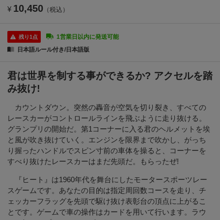
10,450
¥
（税込）
1営業日以内に発送可能
残り1点
日本語ルール付き/日本語版
君は世界を制する事ができるか? アクセルを踏
み抜け!
カウントダウン。突然の轟音が空気を切り裂き、すべての
レースカーがコントロールラインを飛ぶように走り抜ける。
グランプリの開始だ。第1コーナーに入る君のヘルメットを埃
と風が吹き抜けていく。エンジンを限界まで吹かし、がっち
り握ったハンドルでスピン寸前の車体を操ると、コーナーを
すべり抜けたレースカーはまだ先頭だ。もらったぜ!
『ヒート』は1960年代を舞台にしたモータースポーツレー
スゲームです。あなたの目的は指定周回数コースを走り、チ
ェッカーフラッグを先頭で駆け抜け表彰台の頂点に上がるこ
とです。ゲームで車の操作はカードを用いて行います。ラウ