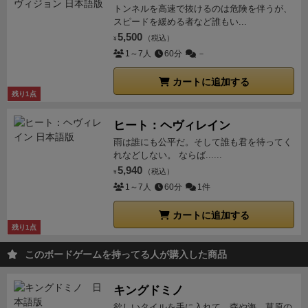
リギリのスピードを狙ってカードを使っていきます。
回スリップストリーム効果を使うことはできません。
マシン
はグランプリ時代から存在はしていたのだが、
トンネルを高速で抜けるのは危険を伴うが、
がなくなっても、脱落することはなく、そこまで大き
する「チャンピオンシップルール」をプレイ可能にな
そのヒリつき感を楽しむゲームのようです。
それに加
スピードを緩める者など誰もい...
（プレイヤーボードの説明）
■８ ステップ１（必
F1当初の大半はフロントエンジンであった。しかし、
なペナルティはない（といっても、スピンという処理
ります。
「ガレージモジュール」
全部で96枚にもおよ
えて、カーブではスピード規制が厳しく、しばしば
団
5,500
（税込）
須）：ギアのシフト
¥
・プレイヤーボードのギアは１
クーパー
の開発したT43（
Cooper T43
）が1958年のア
扱いでコーナー手前まで戻されるし、ランダム数字の
ぶ改良カードが追加されるモジュールです。
不安定な
子状態になってスリップストリームの処理が発生しま
1～7人
60分
－
速から４速まであります。ギアを変えることをギアを
ルゼンチングランプリで初優勝を飾ったことにより、
カードが追加されるので、全くペナルティがないわけ
がらも大幅な加速を得られる「四輪駆動」や、コーナ
す。この
ゲームのインタラクションはこの運任せなス
シフトすると言います。ギアを１速に入れるとスピー
急速にミッドシップへの移行が進む。
ミッドシップマ
ではないが）ため、いかにヒートカードをコントロー
カートに追加する
リング性能を変化させる「タイヤ」、細かい速度調整
リップストリームくらいしかないので、そこが残念な
ドが遅くなり４速に入れると速くなります。このゲー
シンは、車体の中で最も重量の大きいエンジンを車体
残り1点
ルできるかがポイントとなっているのが、他のレース
が可能になる「ブレーキ」等、それぞれのパーツに則
ところです。
※スリップストリームとは、前方を高速
ムではギアが１速のときは手札からカードを1枚出し
の中心に配置することにより旋回性能に優れ、後輪に
ゲームと大きく違う点で面白い。
ここらへんが今の時
った効果が設定されており、これらをゲーム開始時に
で走る車によって作られる亜真空トンネルに入ること
ヒート：ヘヴィレイン
てその数字分進めます。２速のときは必ず２枚出して
荷重がかかることから駆動力を効果的に路面に伝える
代のレースゲームといった感じで、昔の名作レースゲ
ドラフトでデッキに加えて自分の車に個性を付与して
で空気抵抗を劇的に減らし、一気に加速して前に出る
雨は誰にも公平だ。そして誰も君を待ってく
その合計分進めます。以下同様です。
・ラウンドの
ことが大きな利点と考えられている。このためマシン
ームでいえば、アベカエサルとかがあげられるだろう
いきます。直線の加速が強い車やカーブに強い車、エ
れなどしない。 ならば......
ことを可能にする実在する物理現象です。
ゲーム中は
最初のステップ１はギアのシフトです。全員一斉に行
の運動性能は飛躍的に向上し、モナコGPのポールポジ
が、あちらはレーンが埋まっていると進めなかった
5,940
ンジン冷却性能が高い車など、自分の好みや走るコー
（税込）
順位が絶えず入れ替わる感じですが、勝負に勝つ事を
¥
います。
・このときギアを１つ上げるか下げるか変
ションタイムを比較すると、1950年と60年では14秒
り、進めないと脱落するなど、他のプレイヤーとの場
1～7人
60分
1件
スに合わせた改良ができるようになります。
このモジ
考えればその過程に意味はなく、最後のホームストレ
えないかを選ぶことができます。
・ゲームの開始前
も速くなったという。
アナログなF1マシンの時代だ
所取りのインタラクションが重要だったが、こちらは
ュールだけでも基本にない「自分の車をカスタマイズ
ートでいかに多くのカードをプレイし、ゴールを突き
は１速に入っていますが，１ラウンドの初めに２速に
が、「走る実験室」のごとくレーシングカーの性能向
カートに追加する
２レーンしかなく、同じマスに止まれないものの、通
する楽しさ」と「改良した車を実際に走らせてみたい
抜けられるかがプレイングの全てです。しかし、その
残り1点
入れることもできるわけです。
・２段階上げたり下
上を目指し様々な技術が試された時代でもある。中で
過はできるし、ペナルティのスピンになっても脱落せ
ワクワク感」が得られるため、一気に面白くなると思
タイミングに合わせた手札のコントロールはかなり難
げたりすることもできますがコストがかかります。あ
もコーリン・チャップマン率いる
ロータス
は現代のレ
ず、お邪魔カード１〜２枚追加くらいだけだし（とい
このボードゲームを持ってる人が購入した商品
います。基本で流れを覚えたら、絶対に導入推奨で
しいのです。
あと、気になった点が勝者の決め方で
とで説明します。
■９ カードの説明
プレイヤーが
ーシングカーでは当たり前のバスタブ型コクピットを
ってもそれなりに邪魔ではあるが）、むしろスピンし
す。
※公式ルールだとオープンドラフトで3枚の改良
す。一番先にゴールしたら勝ち！とは限らないという
受け取ったカードは４種類あります。
① スピード
持つモノコックシャシーなどの革新的な技術を生み出
たって１位でゴールできる可能性すら残っているゲー
キングドミノ
カードを追加するのですが、ややカスタマイズの自由
違和感、、、。
手番数を同じにしてゴールを切った人
カード。１～４の数字各３枚計12枚。
・上部にス
し、F1界のトレンドリーダー的存在となった。
そし
ム設計になっているので、個人のデッキマネジメント
欲しいタイルを手に入れて、森や海、草原の