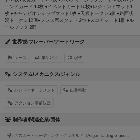
ェンドカード 10枚 ♦イベントカード10枚♦レジェンドマット1
枚 ♦チャンピオンシップマット1枚 ♦天候トークン6個 ♦路面状
況トークン12個♦プレス席スタンド 2つ ♦スコアシート1冊 ♦ル
ールブック 2部
世界観/フレーバー/アートワーク
レース
車/バイク
現代
システム/メカニクス/ジャンル
ハンドマネージメント
出目移動
アクション事前決定
制作者/関連企業/団体
アスガー・ハーディング・グラネルド（Asger Harding Granerud）