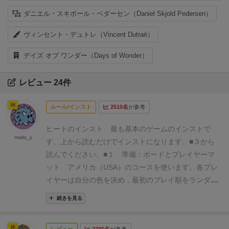
ダニエル・スキポール・ペダーセン（Daniel Skjold Pedersen）
ヴィンセント・デュトレ（Vincent Dutrait）
デイズ オブ ワンダー（Days of Wonder）
レビュー 24件
神
ルール/インスト
2510名
が参考
ヒートのインスト
最も基本のゲームのインストで
malts_y
す。上から読むだけでインストになります。■３から
読んでください。
■１ 準備：ボードとプレイヤーマ
ット
アメリカ（USA）のコースを使います。各プレ
イヤーは自分の色を決め，最初のプレイ順をランダム
に決めます。プレイヤーは自分の色のプレイヤーマッ
続きを見る
トと車とギア駒を受け取ります。スタートラインのす
ぐ後ろの自分のプレイ順の数字のマスに車を置きま
神