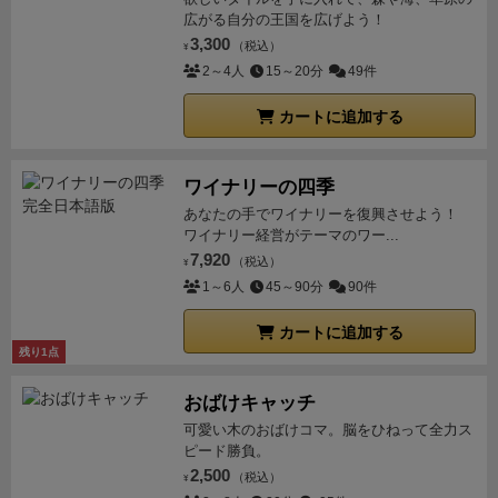
度が低い気がするので、慣れたら好きにカスタマイズ
の中で、一番マスを進んでいる人が優勝とのこと。先
ピードメーターのアイコンがあります。このカードを
て、そのロータスと組んでF1に参入するはずだったの
に焦点が当てられているのはまさに今風といえるだろ
広がる自分の王国を広げよう！
して「ぼくがかんがえたさいきょうのくるま」みたい
にゴールを切った人が優勝！が一番自然で納得感のあ
手札から出してその数字の合計分だけ車を進めま
が日本の
ホンダ
3,300
である。2輪のグランプリレースで大
う。
さらにこのゲームがいいのは、前作の似たシステ
（税込）
¥
に遊んでみても楽しいと思います。カスタムパーツを
るルールであると思います。
最後に、ゲームシステム
す。
② 初期改良カード。０と５とヒートカード
活躍していたホンダは４輪自動車レースの最高峰F1に
2～4人
15～20分
49件
ムのゲーム「フラムルージュ」の基本セットのみだ
5枚くらい自由に追加しても十分遊べました。(アクセ
としては「エルドラドを探して」に似ていると思いま
（赤いカード）各1枚計３枚。
・０と５にはスピ
挑戦を決意。しかし、ホンダはロータスから一方的に
と、他のプレイヤーとのデッキ構成の差がないため、
ル系カードのバランスは怪しいですが)
「天候と路面状
した。エルドラドの方がかなり簡単なゲームですが。
カートに追加する
ードメーターのアイコンがありませんのでスピードカ
提携を破棄され、車体もエンジンも自社製作して1964
単調になりがちだったのが、４種類のマップに、カス
況モジュール」
コースに天候トークンと路面状況トー
⚫︎良い点
レースのカーブでの我慢比べを良く表現して
ードとは呼びません。効果は１～４のスピードカード
年にF1に参戦した。
2年目の
1965年のメキシコGPでは
タムカードや天候カードなどの拡張が最初から入って
クンを加えるモジュールです。
天候トークンは、例え
いるゲーム。
コンポーネントが豪華！
アートワークも
と同様です。違いはあとで説明します。
・０のカ
歴史的な初勝利
を記録。今でこそホンダは巨大自動車
ワイナリーの四季
おり、他のプレイヤーとの差がある状態でスタートで
ば晴れならエンジンが暖まった状態でスタート(ヒート
良い感じ。特にカードのイラストが。
⚫︎気になる点
レ
ードはコーナーなどでスピードを出したくないときに
メーカーだが、当時は4輪自動車のノウハウが無いに
きるようにしてあることだろう。※ちなみにフラムル
あなたの手でワイナリーを復興させよう！
カードを最初から何枚か追加)等、コースにちょっとし
ースの疾走感より、コーナーリングに焦点を当てたゲ
使います。
・ヒートカードはスピードを上げたい
ワイナリー経営がテーマのワー...
も関わらず、いきなり自動車レースの最高峰へと挑戦
ージュの拡張で、これらの元となるものがあるが、拡
た変化を与えてくれます。路面状況トークンもコーナ
ームだと知っておくべき。(重要！)
勝負は最終コーナ
7,920
ときなどに使います。あとで説明します。
（税込）
・初期
するというチャレンジャーだった。
¥
1970年代：ウェッ
張単体が高いし、国内流通もあまりなかったので、最
ーや直線毎に微妙な変化(コーナーの制限速度増減等)
ーを抜けた先の、ホームストレート(での手札)のみに
1～6人
45～90分
90件
改良カードの中のヒートカードにはプレイヤー色が着
ジシェイプへの進化
英国のロータスはフォーミュラカ
初からフルで入っているのは、この下地があったから
を与えてくれ、4つのコースと合わせて高いリプレイ
依存、といっても過言ではないゲーム設計。
インタラ
いています。
③ ストレスカード（＋のマーク）３
ーの定番だった葉巻型から、ラジエーターをコクピッ
だと思われる。
なので、最初からカスタムカード入れ
カートに追加する
性を提供してくれます。導入が簡単でコースがワンパ
クションが、ほぼスリップストリームのみ。そして運
枚
・レーサーが運転中集中力を失った状態を表し
ト両横に配置した「
ロータス72
」を1970年に投入。
ウ
ると、プレイヤーそれぞれの特性が出るので、結構お
残り1点
ターンにならないので、ちょっとした味変に便利。組
次第でコントロール出来ないなのが残念なところ。
カ
ます。
・このカードを手札から出したときにはス
ェッジシェイプ（くさび形）
と呼ばれる現代のフォー
すすめ。だが、アイコンがかなりの種類あるので、そ
み合わせはランダムで決めるのですが、たまにとんで
ードのアイコンが分かりにくく感じました。
現実のレ
おばけキャッチ
ピードが決まっていません。車を進める段階でランダ
ミュラカーの原型となるデザインの同車がシーズン5
このインストが少し増えるのはネックと言えばネック
もなく難コースになってしまうことも。
「レジェンド
ースと乖離していると感じる部分が随所にあり、度々
ムにスピードが決まります。
可愛い木のおばけコマ。脳をひねって全力ス
④ ヒートカード（赤
勝をマークすると、たちまちF1のスタンダードになっ
ではあるが。
全体的に褒めているが、気になる点もい
モジュール」
NPCカーを導入できるモジュールです。
違和感を感じます。
⚫︎悪い点
特に無し。
ピード勝負。
いカード）６枚
・ヒートカード６枚をプレイヤー
ていった。
ウェッジシェイプは、フロントに搭載して
くつかある。
まず、前作、フラムルージュに比べ、か
レースゲームなので、走る車の台数が多い方が盛り上
2,500
（税込）
¥
ボードの真ん中に表向けに置いてください。
・こ
いたラジエーターをサイドに配置することにより空気
なり長い。理由として、前作はすすめるコマが２つあ