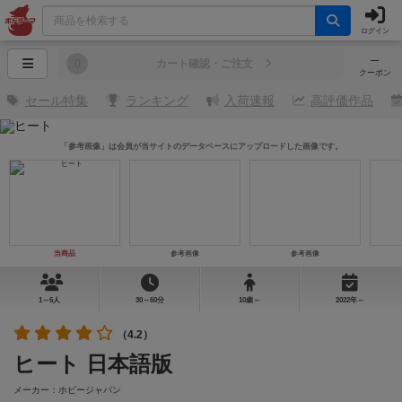
ログイン
─
0
カート確認・ご注文
クーポン
セール特集
ランキング
入荷速報
高評価作品
「参考画像」は会員が当サイトのデータベースにアップロードした画像です。
当商品
参考画像
参考画像
1～6人
30～60分
10歳～
2022年～
（4.2）
ヒート 日本語版
メーカー：ホビージャパン