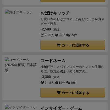
すぎる、説明書が分かりにくい、といったゲーム面以
ードについてスピードを決めます。
・ストレスカ
番早くフィニッシュラインを通過したプレイヤーの勝
の完成度の高さゆえ、気にはなった。とはいえ、そん
外のマイナス点も多数ありますが、コアゲーマーにも
ード１枚ごとに次のことを行います。
・山札のト
利となる。
【ギアのシフトチェンジが重要！】
まず手
なに大きい欠点ではないのだが。
とまぁ、いろいろ書
おばけキャッチ
ライト層にもおすすめできる名作だと思います。
ップをめくってそれがスピードカード（１～４，スピ
番の最初にギアのシフトを行う。手札は7枚だが、ギ
いたが、総評としてよくできた、今の時代を代表する
可愛い木のおばけコマ。脳をひねって全力ス
ードメーターのアイコンがある）であれば，それをス
アの数値はそのままプレイするカードの枚数になるの
ピード勝負。
レースゲームになる可能性のあるゲームだと思う。
大
トレスカードの数値とします。めくったカードはゴミ
2,500
で、4速なら4枚プレイ出来るし、1速なら1枚しかプレ
（税込）
人数プレイの方が面白いのだが、ダウンタイムが比例
¥
箱に置きます。
・スピードカードでなければ（０
2～8人
20分
95件
イ出来ない。スピードカードには１～４の数値（改良
して長くなり、３時間以上のレースゲームでも許容範
と５，ストレス）はゴミ箱に移し，次の山札をめくり
カードには８までの数値）が記載されており、その合
囲であれば、おすすめかな。
余談だが、最大６人プレ
カートに追加する
ます。
・（注１：ストレスカードの数値を決める
計スピード分だけレースカーを進めることができる。
イなのだが、箱の中のスペースやボードに７〜８人目
タイミング）
（山札がなくなったら）
・捨て札を
なら4速でぶっ飛ばして走れば早いと思うのだが、コ
がプレイする前提の空きや記載がされており、拡張出
シャッフルして山札を作ります。
・ただし，手札
ーナーには制限速度が設定されており、合計スピード
コードネーム
す気満々なのは笑った。
BGAにも登場したのでプレ
から出したカードはまだ捨て札ではないのでシャッフ
がコーナーの制限速度を超えているとヒートカードを
極秘任務：スパイマスターのヒントを手掛か
イ。
デジタルでサクサク進んでくれるので、ダウンタ
りに、敵対組織より先に味方の...
ルに加えません。
■13 ブースト（注２）
・１手
支払う必要があり、それが出来ない場合はスピンして
イムはアナログでやるよりかは減ったが、それでもプ
3,300
（税込）
番に1回ブーストを行ってもよいです。
・これは
¥
しまう。このため、直線では出来る限りギアを上げて
レイ人数が５〜６人だとダウンタイムが長く感じると
2～8人
15分
80件
通常の移動が終わったあとに行うもので，さらに車を
最高速度で走り抜けたいのだが、
コーナーではしっか
ころは変わらないかな。
一応、ベータ版でなくなった
進めることができます。
・（ヒートの支払い）ま
りとシフトダウンしてスピードをコントロールする必
ようだが、ブーストが「対応」と訳されていたり、天
カートに追加する
ずコストとしてエンジンからヒートカードを1枚ゴミ
要がある。これが非常に悩ましく面白い！
【レース中
気の拡張ルールが何回やっても「晴れ」になったりす
箱に移します。ルールブックではこのことをヒートを
はストレスを発散することも大事】
またデッキにはス
るので、まだベータ版で遊んでるような印象。
あとは
インサイダー・ゲーム
支払うと言っています。支払うと言っても手札から減
トレスカードが含まれており、ドライバーの集中力が