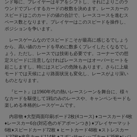
ンド毎に、プレイヤーはギアをシフトし、それによりこのラ
ウンドでプレイするカードの枚数を決めます。レースカーの
スピードはこのカードの値の合計で、レースコースを進むス
ペース数となります。プレイヤーはこのスピードを操作し、
ポジションを争います。
レースゲームなのでスピードこそが最高に感じるでしょう
から、高い値のカードを早めに数多くプレイしたくなるでし
ょう。ただし、レースでは技術も必要です。コーナーでの想
定スピードに注意しなければレースカーはオーバーヒートを
起こしますし、時にはスピンの危険もあります。さらに上級
モードでは天候により路面状況も変化し、レースがより深い
ものとなります。
『ヒート』は1960年代の熱いレースシーンを舞台に、様々
なカードを駆使して1戦のみのレースや、キャンペンモードも
楽しめる本格的レースゲームです。
内容物 ♦大型両面印刷ボード2枚(4コース) ♦コースカード4枚
♦レースカー6台(対応色のギアポーンつき) ♦プレイヤーマット
6枚♦スピードカード72枚 ♦ ヒートカード48枚 ♦ストレスカー
ド37枚♦改良カード114枚 ♦スポンサーシップカード35枚♦レジ