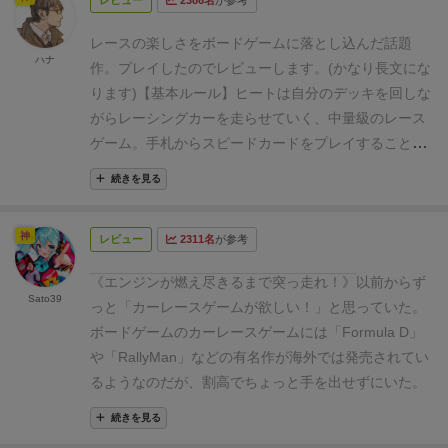
レビュー
2386名
が参考
す。プレイヤーマットの右にあるギアチェンジのマス
の１のところにギア駒を置きます。
■２ 準備：カー
レースの楽しさをボードゲームに落とし込んだ話題
ド
カードは４種類あります。プレイヤーは次のカー
ハナ
作。プレイしたのでレビューします。(かなり長文にな
ドを受け取ります。あとで説明します。
① 自分
ります)
【基本ルール】
ヒートは自分のデッキを回しな
の色のスピードカード（１～４の数字各３枚計12
がらレーシングカーを走らせていく、中量級のレース
枚）
② 自分の色の初期改良カード（０と５とヒ
ゲーム。手札からスピードカードをプレイすることで
ートカード（赤いカード）各1枚計３枚）
③ ス
車が進みます。例えば「2、3、3」の3枚のスピードカ
トレスカード（＋のアイコン）３枚
④ ヒートカ
続きを見る
ードをプレイすれば8マス前進。分かりやすいです。
ード（赤いカード）６枚
残ったストレスカードはボ
毎ターン始めに1速～4速の間でギアシフトを行い、1
ードの脇に表向きに置いておきます。共通のストック
神
レビュー
2311名
が参考
速なら1枚、4速なら4枚、手札からカードを出しま
です。
■３ はじめに
車のレースを行います。スタ
す。当然4速で4枚カードを出した方が車は速く(より多
ートラインの後ろから出発してフィニッシュライン
《エンジンが燃え尽きるまで突っ走れ！》
以前からず
くのマスを)走るのですが、コースの各コーナーには制
Sato39
（スタートラインと同じ）を通過するとゲーム終了で
っと「
カーレースゲームが欲しい！
」と思っていた。
限速度が設けられているため、コーナーではきっちり
す。全員がゴールするまで続けます。
車を進めるの
ボードゲームのカーレースゲームには「
Formula D
」
ギアを下げて減速しないとペナルティを受けてしまい
にはカードを手札として持ってそこから数字のカード
や「
RallyMan
」などの有名作が海外では発売されてい
ます。逆にコーナーでギアを下げすぎると、コーナー
を何枚か出して出した数字の合計分だけ進めます。
るようなのだが、割高でちょっと手を出せずにいた。
クリア後の直線で十分な加速ができず出遅れてしまい
コーナーではスピードを落とさなければいけません。
そんな中、日本語版のカーレースゲームがホビージャ
ます。加速、減速のバランスを常に注意して、ギアシ
続きを見る
（ボードの説明）
■４ ボード
アメリカのコースは
パンさんから発売になったので早速購入し、非常に面
フトと手札、デッキ、捨て札をコントロールしていか