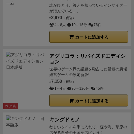
普通のボードゲームなら全くやらないソロプレイもや
誰かひとり、答えを知っているインサイダー
るのではありません。ゴミ箱に入ったヒートカードは
すり減っていくことを表現しているらしい。このスト
ってみたが、NPCはブーストもスリップストリームも
が潜んでいる…。
いずれ山札になり，手札に入って来ます。手札の中に
レスカードを出した場合、ドローデッキの一番上のカ
しないので、なんだかなぁといった感じ。
悪くはない
2,970
（税込）
¥
無意味なカードが増えるわけで，支払うと言うよりは
ードをプレイしてそれがスピード値となる。集中力が
が、まだベータ版って感じがするので、評価６として
4～8人
10～15分
76件
マイナスを引き受けるという感じで，コストになって
下がってスピードコントロールが上手く出来なくなる
おく。
いるわけです。ヒートは無理な運転をして車が熱くな
要素で、これがコーナーで起こるとスピード超過です
カートに追加する
っているイメージです。
・そのあと，山札からスピ
ぐにスピンしてしまう。
ストレスカードは捨て札にす
ードカード（１～４）が出るまでめくり，その数だけ
ることが出来ないので、いずれ手札で溜まっていく仕
アグリコラ：リバイズドエディシ
車を進めます。ストレスカードの場合と同様です。め
掛けとなっているのだが、ヒートカードと合わせて手
ョン
くったカードはゴミ箱に置きます。
・プレイヤーボ
札を圧迫してくるため、直線などの安全な場所でうま
世界のゲーム界の話題を独占した話題の農場
ードの１速から４速のすべてに赤い炎のようなヒート
くストレスを発散しておきたい。
この手札コントロー
経営ゲームの改定新版!
カードのアイコンがついているのはブーストができる
7,150
ルがドライバーの腕の見せ所だ。
【ヒートカードのマ
（税込）
¥
ということを表しています。
■14 アドレナリン（注
1～4人
30～120分
45件
ネジメントが面白い！】
コーナーや２段階シフトなど
３）。最後の手番のプレイヤーは速度ボーナス
・こ
少し無理をして支払ったヒートカードは、プレイヤー
カートに追加する
のラウンドで手番順が最後のプレイヤー（車が５台以
のドローデッキに追加されて後の手札にお邪魔カード
残り1点
上なら最後と最後から２番目のプレイヤー）は追加で
として現れる。その名の通りエンジンのヒート具合を
スピード１を加えることができます。
・これをアド
再現しており、熱くなりすぎるとオーバーヒートして
キングドミノ
レナリンと呼びます。
■15 ステップ６：スリップス
レースカーを上手くコントロール出来ないイメージ
欲しいタイルを手に入れて、森や海、草原の
広がる自分の王国を広げよう！
トリーム
・車が移動した後スリップストリームの