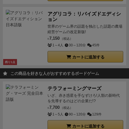
以上オーバーする」などの、スポンサーが要望する
す。
・残った手札の中から任意の枚数をゴミ箱に
年代〜70年代編）
Wikipedia「F1世界選手権の歴史」
とかないし、２周目以降で何か追加されるわけでもな
「魅せるプレイ」をすると貰えるため、普段はやらな
置くことができます。
・手番の最後に手札が７枚
ようやく舞台背景も分かったので、ボードゲーム「ヒ
いため）ので、フラムルージュのように１周（という
アグリコラ：リバイズドエディシ
いようなプレイにチャレンジするようになります。
同
になるように山札から補充します。
ョン
・山札から引
ート」の魅力ついて語っていこう。
【ゲーム概要】
かゴールして終わり）とかにして短時間でスパッと終
じメンバーで継続して遊べる環境が必要なのでなかな
くときに山札が不足していたら捨て札の山をシャッフ
世界のゲーム界の話題を独占した話題の農場
1〜6人に対応したカーレースゲームである。コース
わる方がプレイ時間と満足度的にちょうどよいのでは
かプレイ機会は少ないかもですが、カードを引き継ぎ
経営ゲームの改定新版!
ルして山札とします。
・山札と捨て札の間でカー
は、
アメリカ
、
フランス
、
イギリス
、
イタリア
の4種
ないかと思った。
2022/2/25追記：未プレイだが、
ながらプレイすると自分の車に愛着が湧きますし、目
7,150
（税込）
¥
ドが循環するわけで，この２つを合わせて自分のデッ
類。なおコースは架空のものと思われる。規定の周回
NPCとして追加するルールもあるらしく、これを入れ
の前の試合を諦めて次のレースに強いカードを残す、
1～4人
30～120分
45件
キと呼びます。エンジンはデッキの外にあります。
を走行して一番早くフィニッシュラインを通過したプ
るのであれば、４人プレイでも６台ある状態でプレイ
みたいな連戦特有の駆け引きも生まれるため、メンバ
■11 ステップ２（必須） ：カードを出す
・手札
レイヤーの勝利だ。
ゲームはラウンド単位で進行す
できるので、よさそうだと感じた。さすがに人間６人
カートに追加する
ーが揃うならチャレンジすると面白いと思います。
から現在のギアの位置と同じ枚数のカードを伏せて出
残り1点
る。各ラウンドではプレイヤーは４つのステップを必
でやったほうが読み合いとかドラマとかありそうでは
【まとめ】
大人が「レーサーごっこ」を楽しめる、非
します。
・厳密に同じ枚数です。
・このとき
ず実行する。
①ギアのシフト
②カードのプレイ
③レー
あるが、ダウンタイム短縮につながるということをふ
この商品を好きな人がおすすめするボードゲーム
常に良いゲームでした。レースのフレイバーがうまく
ヒートカードを出すことはできません。
■12 ステッ
スカーの移動
⑨手札を７枚まで補充
④～⑧のステップ
まえれば、十分なありなルールだと思う。
そして、も
ボードゲームに落とし込まれていますし、自分の車を
プ３（必須） ：カードを公開し車を進める
・ここ
は状況に応じて適応される。
手番では7枚の手札のう
う１つが、アイコンがいろんな場所に点在しているこ
カスタムして走らせる「ミニ四駆」的な楽しみがある
テラフォーミングマーズ
からは手番順に行います。1人のプレイヤーが手番を
ち現在走行中のギアの枚数だけ手札をプレイし、その
と。
個人の手番で処理するアイコンが、メインボー
ためとてもワクワクします。ゲームとしても速度とヒ
いざ、赤き惑星を手なずけろ!人類の新時代
完全に終わってから次のプレイヤーが手番を行いま
プレイしたスピードカードの合計値分だけレースカー
ド、デッキマネジメントする個人ボード、特殊カード
を先導するのはどの企業だ!?
ートカードをコントロールするハンドマネジメントが
す。
・出したカードを表に向けます。
〇 進める
を前に進める。この際、コーナーを通過した際にはコ
に点在して描かれているため、それらを全てチェック
7,700
（税込）
¥
悩ましく、それでいてルールはかなり簡単で1プレイ1
数
・出したカードの数字（０～５）の合計を速度
ーナーチェックを行い、超過スピードで通過した場合
して処理しなければならず、これが意外と漏れて忘れ
1～5人
90～120分
129件
時間くらいで終わるため、間口が広いゲームだと感じ
と言います。速度と同じマス数だけ車を進めます
〇
はヒートカードを支払う必要があるが、払えなければ
やすい。
コンポーネント的に仕方ないのだが、いろい
ました。
価格が高い、パッケージがださい、箱が大き
カートに追加する
ストレスカード
・出したカードの中のストレスカ
スピンしてしまう。そうして規定の周回を走行して一
ろ見なければならないところは、基本的なこのゲーム