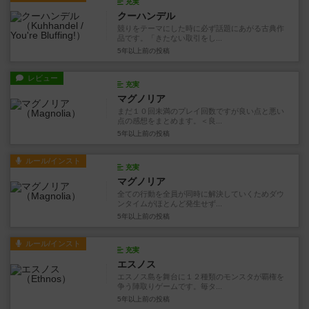
充実
クーハンデル
競りをテーマにした時に必ず話題にあがる古典作
品です。「きたない取引をし...
5年以上前
の投稿
レビュー
充実
マグノリア
まだ１０回未満のプレイ回数ですが良い点と悪い
点の感想をまとめます。＜良...
5年以上前
の投稿
ルール/インスト
充実
マグノリア
全ての行動を全員が同時に解決していくためダウ
ンタイムがほとんど発生せず...
5年以上前
の投稿
ルール/インスト
充実
エスノス
エスノス島を舞台に１２種類のモンスタが覇権を
争う陣取りゲームです。毎タ...
5年以上前
の投稿