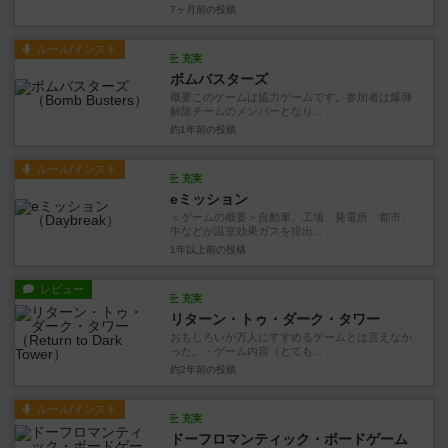
7ヶ月前
の投稿
ルール/インスト
充実
ボムバスターズ
概要このゲームは協力ゲームです。参加者は爆弾
解除チームのメンバーとなり...
約1年前
の投稿
ルール/インスト
充実
eミッション
＜ゲームの概要＞自動車、工場、発電所、都市、
牛などが温室効果ガスを排出...
1年以上前
の投稿
レビュー
充実
リターン・トゥ・ダーク・タワー
おもしろいが万人にすすめるゲームとは言えなか
った。・ゲーム内容（とても...
約2年前
の投稿
ルール/インスト
充実
ドーフロマンティック・ボードゲーム