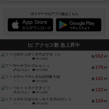
ボドゲーマのアプリ版はこちら
アクセス数 急上昇中
リワイルド：サウスアメリカ
552
PT
紹介文なし
2件の投稿
マーケットフレッシュ
170
PT
紹介文あり
1件の投稿
ファイアー・ブルズ / 火牛陣
141
PT
紹介文なし
1件の投稿
ワン・トゥ・ファイブ
122
PT
紹介文あり
1件の投稿
トランスオリエント・エクスプレス
119
PT
紹介文なし
1件の投稿