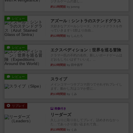
ジナルゲームの楽し...
約11時間前
by jurong
レビュー
アズール：シントラのステンドグラス
大好きなアズールシリーズ。ステンドグラスを作
っていきます✨1部より自由...
約12時間前
by しんたろ
レビュー
エクスペディション：世界を巡る冒険
クラマー氏の不朽の名作。新しいボードゲームほ
どおもしろいはず？いいえ。...
約12時間前
by 田中昌平
レビュー
スライプ
メインコマ一つサブコマ四つでそれぞれプレイし
ます。動かし方はコマか壁に...
約13時間前
by くみ
リプレイ
画像付き
リーダーズ
久しぶりに取り出してプレイ。詰めきれなかっ
た…であっさり追い込まれて負...
約13時間前
by くみ