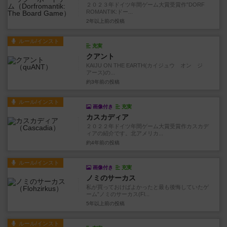
２０２３年ドイツ年間ゲーム大賞受賞作”DORF
ROMANTIK:ドー...
2年以上前
の投稿
ルール/インスト
充実
クアント
KAIJU ON THE EARTH(カイジュウ オン ジ
アース)の...
約3年前
の投稿
ルール/インスト
画像付き
充実
カスカディア
２０２２年ドイツ年間ゲーム大賞受賞作カスカデ
ィアの紹介です。北アメリカ...
約4年前
の投稿
ルール/インスト
画像付き
充実
ノミのサーカス
私が買っておけばよかったと最も後悔していたゲ
ーム”ノミのサーカス(Fl...
5年以上前
の投稿
ルール/インスト