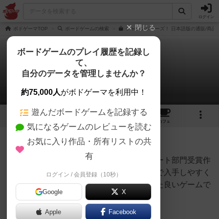
ログイン
閉じる
ボドゲーマTOP
ボードゲームの検索
チャレンジャーズ！ 日本語版の通販/商品
ボードゲームのプレイ履歴を記録し
て、
チャレンジャーズ！
自分のデータを管理しませんか？
PETさんのルール/インスト
約75,000人
がボドゲーマを利用中！
遊んだボードゲームを記録する
4
4
25
214
トップ
画像
動画
レビュー
カフェ
気になるゲームのレビューを読む
お気に入り作品・所有リストの共
2435名
0名
0
3年弱前
有
２０２３年ドイツ年間ゲーム大賞エキスパート部門受賞作
です。日本語版が早くも発売されましたので入手しやすく
ログイン / 会員登録（10秒）
８歳以上の１～８人までと広い窓口を持った良いゲームで
Google
X
す。
Apple
Facebook
＜ゲームの概要＞