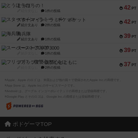
とうほうの！
42
PT
紹介文なし
1件の投稿
スターマイン・ラミー ポケット
42
PT
紹介文あり
2件の投稿
海兵隊
39
PT
紹介文あり
1件の投稿
スーパーストア3000
39
PT
紹介文なし
1件の投稿
フリップ７：復讐心とともに
37
PT
紹介文なし
2件の投稿
※Apple、Apple のロゴ は、米国および他の国々で登録されたApple Inc.の商標です。
※App Store は、Apple Inc.のサービスマークです。
※Android は、グーグル インコーポレイテッドの商標または登録商標です。
※Google Play とそのロゴは、Google Inc.の商標または登録商標です。
ボドゲーマTOP