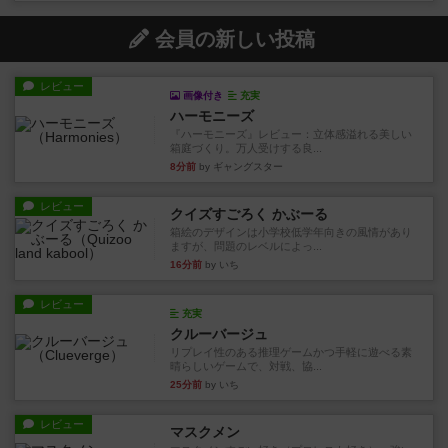
会員の新しい投稿
レビュー
画像付き
充実
ハーモニーズ
『ハーモニーズ』レビュー：立体感溢れる美しい
箱庭づくり。万人受けする良...
8分前
by ギャングスター
レビュー
クイズすごろく かぶーる
箱絵のデザインは小学校低学年向きの風情があり
ますが、問題のレベルによっ...
16分前
by いち
レビュー
充実
クルーバージュ
リプレイ性のある推理ゲームかつ手軽に遊べる素
晴らしいゲームで、対戦、協...
25分前
by いち
レビュー
マスクメン