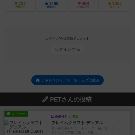
437
1496
499
1057
興味あり
経験あり
お気に入り
持ってる
ログイン/会員登録でコメント
ログインする
チャレンジャーズ！のトップに戻る
PETさんの投稿
レビュー
画像付き
充実
フレイムクラフト デュアル
良い点①美しいアートワーク：箱、カード、トー
クンなど全体的に優しい雰囲...