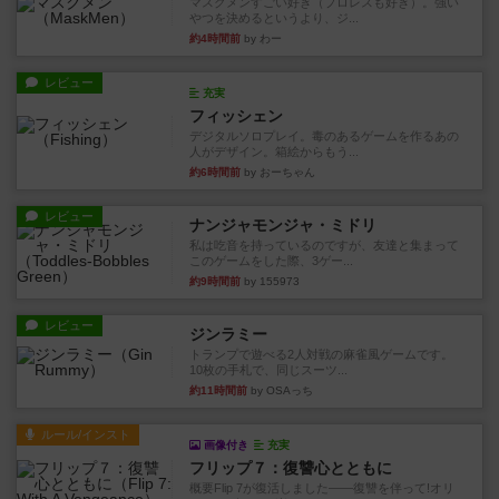
マスクメンすごい好き（プロレスも好き）。強い
やつを決めるというより、ジ...
約4時間前
by わー
レビュー
充実
フィッシェン
デジタルソロプレイ。毒のあるゲームを作るあの
人がデザイン。箱絵からもう...
約6時間前
by おーちゃん
レビュー
ナンジャモンジャ・ミドリ
私は吃音を持っているのですが、友達と集まって
このゲームをした際、3ゲー...
約9時間前
by 155973
レビュー
ジンラミー
トランプで遊べる2人対戦の麻雀風ゲームです。
10枚の手札で、同じスーツ...
約11時間前
by OSAっち
ルール/インスト
画像付き
充実
フリップ７：復讐心とともに
概要Flip 7が復活しました――復讐を伴って!オリ