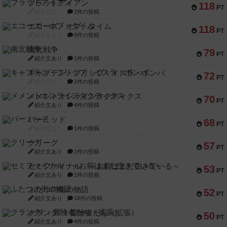
フラットアイアン
118
PT
紹介文なし
2件の投稿
エコーズ・オブ・タイム
118
PT
紹介文なし
8件の投稿
南北戦争
79
PT
紹介文あり
1件の投稿
キャプテン・フリップ：イスラ・ボンバ
72
PT
紹介文なし
2件の投稿
メメントオンラインタクティクス
70
PT
紹介文あり
4件の投稿
パーミッド
68
PT
紹介文なし
1件の投稿
クリーグ
57
PT
紹介文あり
1件の投稿
セミファイナル ～お前はまだ生きている～
53
PT
紹介文あり
1件の投稿
ふたつの街の物語
52
PT
紹介文あり
18件の投稿
クランク! ：冒険者たち（拡張）
50
PT
紹介文あり
4件の投稿