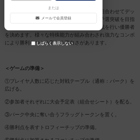
または
色々なパワーや特殊能力を持ったカードを組合わせてデッ
メールで会員登録
キを作り、１対１の戦いを７戦繰り返して予選突破を目指
します。予選を突破できた２名により決勝戦を行い優勝者
を決めます。様々な特殊能力が組み合わされ強力なコンボ
により勝利をつかみ取れる面白さがあります。
しばらく表示しない
＜ゲームの準備＞
①プレイヤ人数に応じた対戦テーブル（通称：パーク）を
広げる。
②参加者それぞれに大会予定表（組合せシート）を配る。
③パーク中央に奪い合うフラッグトークンを置く。
④勝利点を表すトロフィーチップの準備。