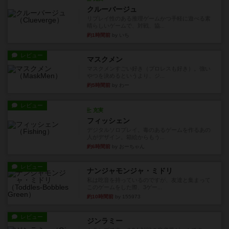
クルーバージュ
リプレイ性のある推理ゲームかつ手軽に遊べる素
晴らしいゲームで、対戦、協...
約1時間前
by いち
レビュー
マスクメン
マスクメンすごい好き（プロレスも好き）。強い
やつを決めるというより、ジ...
約5時間前
by わー
レビュー
充実
フィッシェン
デジタルソロプレイ。毒のあるゲームを作るあの
人がデザイン。箱絵からもう...
約6時間前
by おーちゃん
レビュー
ナンジャモンジャ・ミドリ
私は吃音を持っているのですが、友達と集まって
このゲームをした際、3ゲー...
約10時間前
by 155973
レビュー
ジンラミー