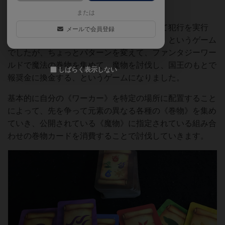
す。）
または
オリジナル版は、泥棒が盗みの道具を揃えて犯行を実行
メールで会員登録
し、その後それを換金して勝利点に変える、というゲーム
でしたが、ちょっとパターンを変えて、ファンタジーワー
ルドで魔法の巻物を集めて、魔物を討伐し、国王のもとで
しばらく表示しない
報奨金に換金する、というゲームになりました。
基本的に自分の《ワーカー》を特定の場所に配置すること
によって、先を争って元素の異なる各種の《巻物》を集め
ていき、公開されている《魔物》に指定されている組み合
わせの巻物カードを消費することで討伐していきます。