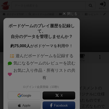
ログイン
閉じる
ボドゲーマTOP
ボードゲームの検索
グリムリーパー
レビュー
B
ボードゲームのプレイ履歴を記録し
て、
グリムリーパー
自分のデータを管理しませんか？
Bluebearさんのレビュー
約75,000人
がボドゲーマを利用中！
遊んだボードゲームを記録する
8
3
8
トップ
画像
動画
レビュー
カフェ
気になるゲームのレビューを読む
お気に入り作品・所有リストの共
752名
1名
0
9年弱前
有
ログイン / 会員登録（10秒）
2009年にドイツで発売されたワーカープレイスメントの
傑作『ラングフィンガー』が、日本語版オリジナルに仕様
Google
X
変更して『グリムリーパー』として再販されたものです。
Apple
Facebook
（ちなみに作者自らの手によって変更された正式なもので