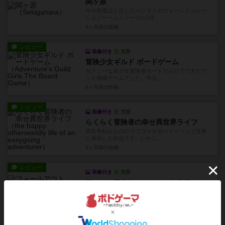
関ヶ原
今や骨董品と化したバンダイのウォーシミュレー
ションゲームシリーズの1作...
3ヶ月前
の投稿
レビュー
画像付き
充実
冒険少女ギルド ボードゲーム
セクシーな美少女冒険者カードだらけでできたデ
ッキ構築ゲームでした。作品...
5ヶ月前
の投稿
レビュー
画像付き
充実
らくらく冒険者の幸せ異世界ライフ
異世界転生もののラブコメをボードゲームで見事
に再現した作品です。いかに...
5ヶ月前
の投稿
レビュー
画像付き
充実
フォールアウト：ニュー・カリフォルニア
ビデオゲームや海外ドラマであまりにも有名なテ
ーマをボードゲーム化したこ...
5ヶ月前
の投稿