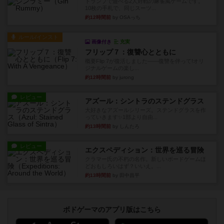
トランプで遊べる2人対戦の麻雀風ゲームです。
10枚の手札で、同じスーツ...
約12時間前
by OSAっち
ルール/インスト
画像付き
充実
フリップ７：復讐心とともに
概要Flip 7が復活しました――復讐を伴って!オリ
ジナルゲームの楽し...
約12時間前
by jurong
レビュー
アズール：シントラのステンドグラス
大好きなアズールシリーズ。ステンドグラスを作
っていきます✨1部より自由...
約13時間前
by しんたろ
レビュー
エクスペディション：世界を巡る冒険
クラマー氏の不朽の名作。新しいボードゲームほ
どおもしろいはず？いいえ。...
約13時間前
by 田中昌平
ボドゲーマのアプリ版はこちら