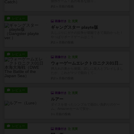
傑作ゲーム！あの有名な競り...
約1ヶ月前
の投稿
レビュー
画像付き
充実
ギャングスター playte版
久しぶりにガチの抗争が堪能できて面白かった！
やっぱりボードゲームはこう...
約1ヶ月前
の投稿
レビュー
画像付き
充実
ウォーゲームエレクトロニクス01日本海大海戦
押入れの奥から発掘。試しに友人とプレイしまし
たが、これがマジで面白くて...
約2ヶ月前
の投稿
レビュー
画像付き
充実
ルアー
ダイスを使ったシンプルで面白い魚釣りのゲー
ム。Amazonセールで安か...
3ヶ月前
の投稿
レビュー
画像付き
充実