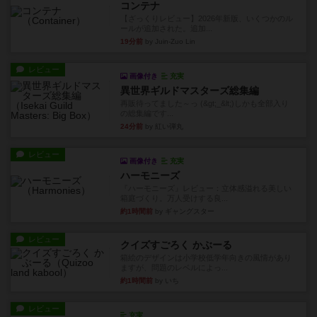
コンテナ
【ざっくりレビュー】2026年新版、いくつかのル
ールが追加された。追加...
19分前
by Juin-Zuo Lin
レビュー
画像付き
充実
異世界ギルドマスターズ総集編
再販待ってました～っ (&gt;_&lt;)しかも全部入り
の総集編です...
24分前
by 紅い弾丸
レビュー
画像付き
充実
ハーモニーズ
『ハーモニーズ』レビュー：立体感溢れる美しい
箱庭づくり。万人受けする良...
約1時間前
by ギャングスター
レビュー
クイズすごろく かぶーる
箱絵のデザインは小学校低学年向きの風情があり
ますが、問題のレベルによっ...
約1時間前
by いち
レビュー
充実