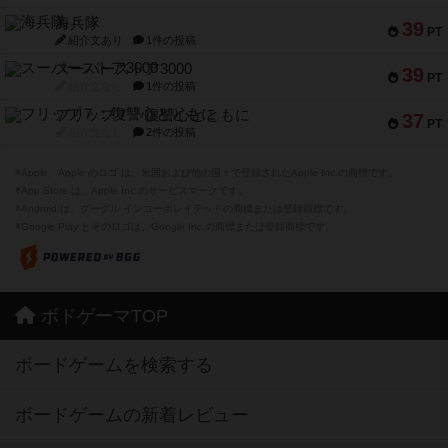
海兵隊
39
PT
紹介文あり
1件の投稿
スーパーストア3000
39
PT
紹介文なし
1件の投稿
フリップ７：復讐心とともに
37
PT
紹介文なし
2件の投稿
※Apple、Apple のロゴ は、米国および他の国々で登録されたApple Inc.の商標です。
※App Store は、Apple Inc.のサービスマークです。
※Android は、グーグル インコーポレイテッドの商標または登録商標です。
※Google Play とそのロゴは、Google Inc.の商標または登録商標です。
ボドゲーマTOP
ボードゲームを検索する
ボードゲームの新着レビュー