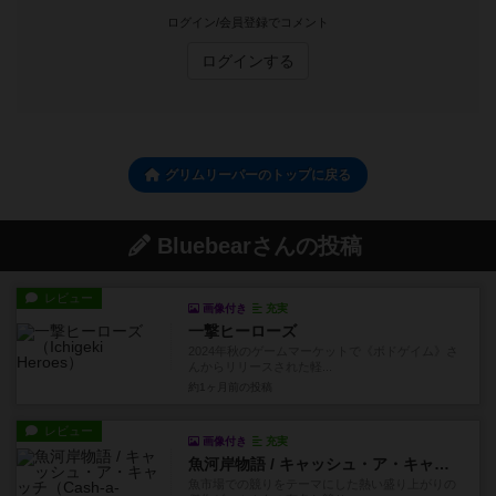
ログイン/会員登録でコメント
ログインする
グリムリーパーのトップに戻る
Bluebearさんの投稿
レビュー
画像付き
充実
一撃ヒーローズ
2024年秋のゲームマーケットで《ボドゲイム》さ
んからリリースされた軽...
約1ヶ月前
の投稿
レビュー
画像付き
充実
魚河岸物語 / キャッシュ・ア・キャッチ
魚市場での競りをテーマにした熱い盛り上がりの