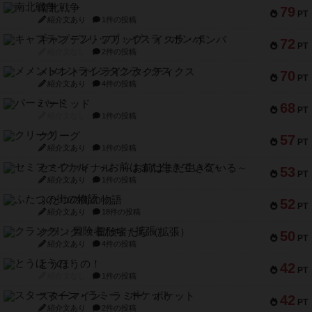
南北戦争
79
PT
紹介文あり
1件の投稿
キャプテン・フリップ：イスラ・ボンバ
72
PT
紹介文なし
2件の投稿
メメントオンラインタクティクス
70
PT
紹介文あり
4件の投稿
パーミッド
68
PT
紹介文なし
1件の投稿
クリーグ
57
PT
紹介文あり
1件の投稿
セミファイナル ～お前はまだ生きている～
53
PT
紹介文あり
1件の投稿
ふたつの街の物語
52
PT
紹介文あり
18件の投稿
クランク! ：冒険者たち（拡張）
50
PT
紹介文あり
4件の投稿
とうほうの！
42
PT
紹介文なし
1件の投稿
スターマイン・ラミー ポケット
42
PT
紹介文あり
2件の投稿