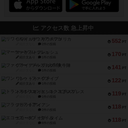
アクセス数 急上昇中
リワイルド：サウスアメリカ
552
PT
紹介文なし
2件の投稿
マーケットフレッシュ
170
PT
紹介文あり
1件の投稿
ファイアー・ブルズ / 火牛陣
141
PT
紹介文なし
1件の投稿
ワン・トゥ・ファイブ
122
PT
紹介文あり
1件の投稿
トランスオリエント・エクスプレス
119
PT
紹介文なし
1件の投稿
フラットアイアン
118
PT
紹介文なし
2件の投稿
エコーズ・オブ・タイム
118
PT
紹介文なし
8件の投稿