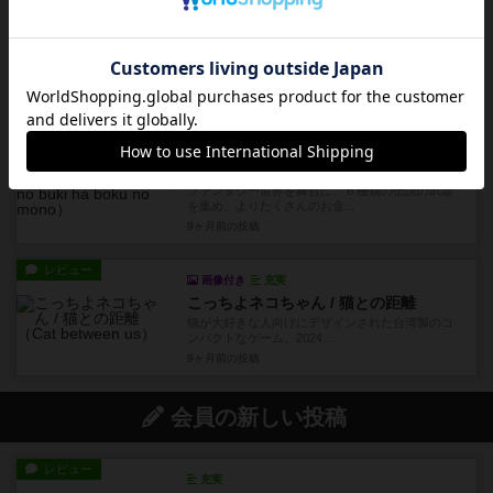
レビュー
画像付き
充実
トーネードスプラッシュ
水しぶきをあげて疾走する水上バイクの熱いレー
スを、アナログ手法で見事に...
9ヶ月前
の投稿
レビュー
画像付き
充実
この世の武器は僕のもの
ファンタジー世界を舞台に、６種類の伝説の武器
を集め、よりたくさんのお金...
9ヶ月前
の投稿
レビュー
画像付き
充実
こっちよネコちゃん / 猫との距離
猫が大好きな人向けにデザインされた台湾製のコ
ンパクトなゲーム。2024...
9ヶ月前
の投稿
会員の新しい投稿
レビュー
充実