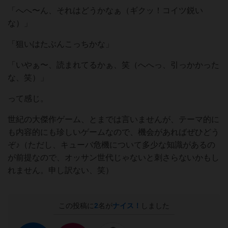
「へへ〜ん、それはどうかなぁ（ギクッ！コイツ鋭い
な）」
「狙いはたぶんこっちかな」
「いやぁ〜、読まれてるかぁ、笑（へへっ、引っかかった
な、笑）」
って感じ。
世紀の大傑作ゲーム、とまでは言いませんが、テーマ的に
も内容的にも珍しいゲームなので、機会があればぜひどう
ぞ♪（ただし、キューバ危機について多少な知識があるの
が前提なので、オッサン世代じゃないと刺さらないかもし
れません。申し訳ない、笑）
この投稿に
2
名が
ナイス！
しました