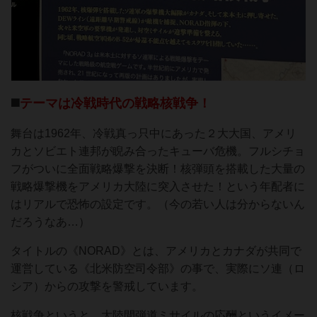
◼️
テーマは冷戦時代の戦略核戦争！
舞台は1962年、冷戦真っ只中にあった２大大国、アメリ
カとソビエト連邦が睨み合ったキューバ危機。フルシチョ
フがついに全面戦略爆撃を決断！核弾頭を搭載した大量の
戦略爆撃機をアメリカ大陸に突入させた！という年配者に
はリアルで恐怖の設定です。（今の若い人は分からないん
だろうなあ…）
タイトルの《NORAD》とは、アメリカとカナダが共同で
運営している《北米防空司令部》の事で、実際にソ連（ロ
シア）からの攻撃を警戒しています。
核戦争というと、大陸間弾道ミサイルの応酬というイメー