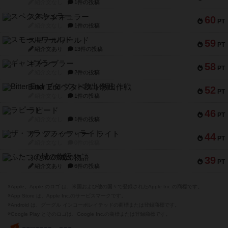
紹介文なし
1件の投稿
スペクタキュラー
60
PT
紹介文なし
1件の投稿
スモールワールド
59
PT
紹介文あり
13件の投稿
ギャンブラー
58
PT
紹介文なし
2件の投稿
Bitter End ブタペスト救出作戦
52
PT
紹介文なし
1件の投稿
ラピード
46
PT
紹介文なし
1件の投稿
ザ・フラッフィー・ライト
44
PT
紹介文なし
0件の投稿
ふたつの城の物語
39
PT
紹介文あり
6件の投稿
※Apple、Apple のロゴ は、米国および他の国々で登録されたApple Inc.の商標です。
※App Store は、Apple Inc.のサービスマークです。
※Android は、グーグル インコーポレイテッドの商標または登録商標です。
※Google Play とそのロゴは、Google Inc.の商標または登録商標です。