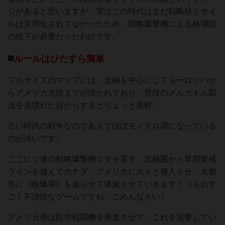
ジがあると思いますが、実はこの時代はまだ戦略核ミサイ
ルは実用化されてなかったため、戦略爆撃機による核弾頭
の投下が必要だったわけです。
◼️
ルールはひたすら簡単
フルサイズのマップには、北極を中心にしてヨーロッパか
らアメリカ大陸までが描かれており、普段のメルカトル図
法を見慣れた目からするとちょっと新鮮。
古い時代の戦争なのであえてほぼモノクロ調になっている
のが渋いです。
ここにソ連の戦略爆撃機コマを置き、北極圏から早期警戒
ラインを越えてカナダ、アメリカに次々と侵入させ、大都
市に《核爆弾》を振らせて壊滅させていきます！（ものす
ごく不謹慎なゲームですね、ごめんなさい）
アメリカ側は防空戦闘機を発進させて、これを迎撃してい