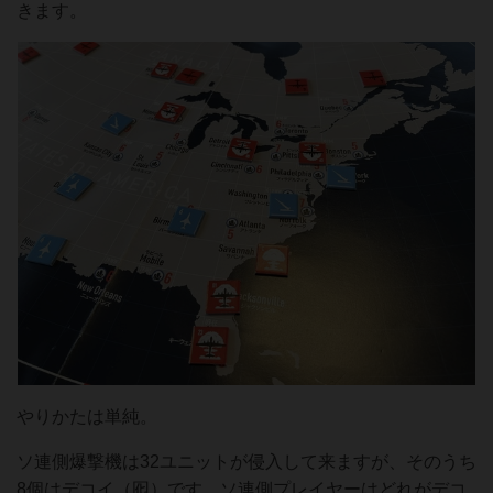
きます。
やりかたは単純。
ソ連側爆撃機は32ユニットが侵入して来ますが、そのうち
8個はデコイ（囮）です。ソ連側プレイヤーはどれがデコ