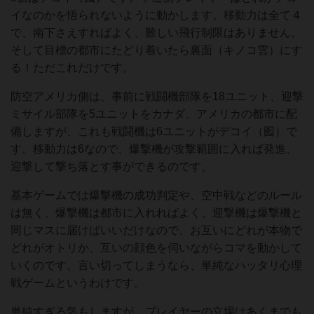
イなのかを悟られないように動かします。移動力は全て４
で、南下さえすればよく、難しい飛行制限はありません。
そして目標の都市にたどり着いたら裏面（キノコ雲）にす
る！ただこれだけです。
防空アメリカ側は、事前に戦闘機部隊を18ユニット、迎撃
ミサイル部隊を5ユニットをカナダ、アメリカの都市に配
備しますが、これも戦闘機は6ユニットがデコイ（囮）で
す。移動力は6なので、爆撃機が攻撃範囲に入れば発進、
迎撃して撃ち落とす事ができるのです。
基本ゲームでは爆撃機の成功判定や、空中戦などのルール
は無く、爆撃機は都市に入れればよく、迎撃機は爆撃機と
同じマスに届けばいいだけなので、お互いにどれが本物で
どれがオトリか、互いの顔色を伺いながらコマを動かして
いくのです。言い切ってしまうなら、単純なハッタリ心理
戦ゲームというわけです。
単純すぎる気もしますが、プレイヤーの立場はあくまでも