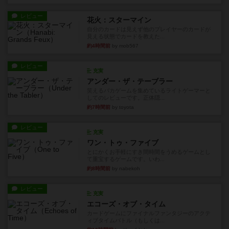
レビュー
花火：スターマイン
自分のカードは見えず他のプレイヤーのカードが
見える状態でカードを教えた...
約4時間前
by mob567
レビュー
充実
アンダー・ザ・テーブラー
笑えるバカゲームを集めているライトゲーマーと
してのレビューです。正体隠...
約7時間前
by toyota
レビュー
充実
ワン・トゥ・ファイブ
とにかくお手軽にすき間時間をうめるゲームとし
て重宝するゲームです。いわ...
約8時間前
by nabekoh
レビュー
充実
エコーズ・オブ・タイム
カードゲームにファイナルファンタジーのアクテ
ィブタイムバトル（もしくは...