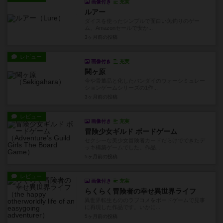
画像付き
充実
ルアー
ダイスを使ったシンプルで面白い魚釣りのゲー
ム。Amazonセールで安か...
3ヶ月前
の投稿
レビュー
画像付き
充実
関ヶ原
今や骨董品と化したバンダイのウォーシミュレー
ションゲームシリーズの1作...
3ヶ月前
の投稿
レビュー
画像付き
充実
冒険少女ギルド ボードゲーム
セクシーな美少女冒険者カードだらけでできたデ
ッキ構築ゲームでした。作品...
5ヶ月前
の投稿
レビュー
画像付き
充実
らくらく冒険者の幸せ異世界ライフ
異世界転生もののラブコメをボードゲームで見事
に再現した作品です。いかに...
5ヶ月前
の投稿