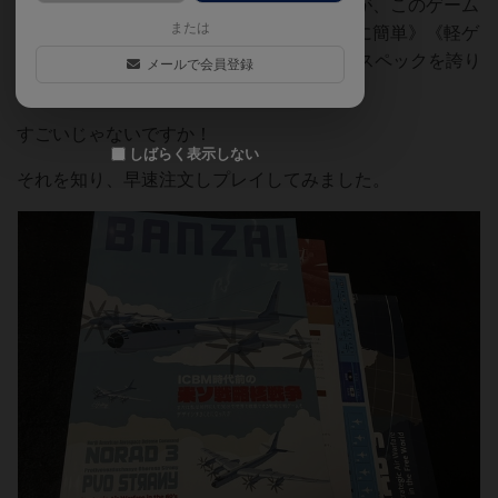
がかかる》というイメージがあるようですが、このゲーム
または
は驚くべきことに《ファミリーゲーム並みに簡単》《軽ゲ
ー並みに30分程度で終わる》という驚異のスペックを誇り
メールで会員登録
ます。
すごいじゃないですか！
しばらく表示しない
それを知り、早速注文しプレイしてみました。