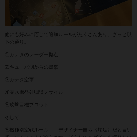
他にも好みに応じて追加ルールがたくさんあり、ざっと以
下の通り。
①カナダのレーダー拠点
②キューバ側からの爆撃
③カナダ空軍
④潜水艦発射弾道ミサイル
⑤攻撃目標プロット
そして
⑥機種別空戦ルール！（デザイナー自ら《蛇足》だと言い