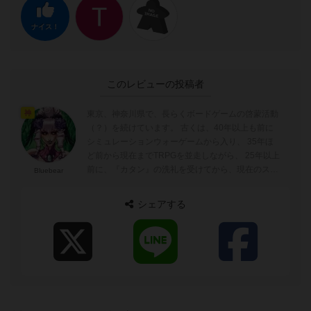
ナイス！
このレビューの投稿者
東京、神奈川県で、長らくボードゲームの啓蒙活動
神
（？）を続けています。 古くは、40年以上も前に
シミュレーションウォーゲームから入り、 35年ほ
ど前から現在までTRPGを並走しながら、 25年以上
前に、『カタン』の洗礼を受けてから、現在のスタ
Bluebear
イルのボードゲーム歴（重症）...
シェアする