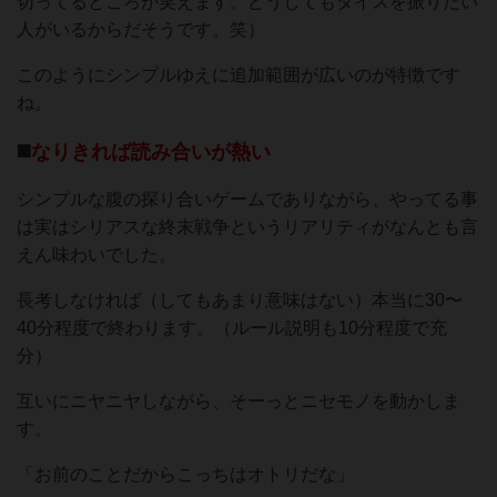
切ってるところが笑えます。どうしてもダイスを振りたい
人がいるからだそうです。笑）
このようにシンプルゆえに追加範囲が広いのが特徴です
ね。
◼️
なりきれば読み合いが熱い
シンプルな腹の探り合いゲームでありながら、やってる事
は実はシリアスな終末戦争というリアリティがなんとも言
えん味わいでした。
長考しなければ（してもあまり意味はない）本当に30〜
40分程度で終わります。（ルール説明も10分程度で充
分）
互いにニヤニヤしながら、そーっとニセモノを動かしま
す。
「お前のことだからこっちはオトリだな」