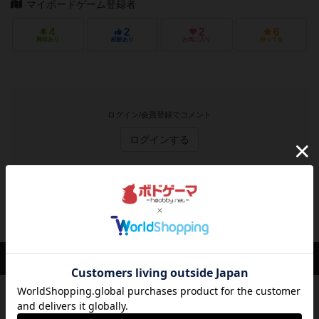
マイボードゲーム登録者
4
2
2
6
興味あり
経験あり
お気に入り
持ってる
ログイン/会員登録でコメント
ログインする
NORAD3：米ソ戦略核戦争のトップに戻る
Bluebearさんの投稿
レビュー
画像付き
充実
一撃ヒーローズ