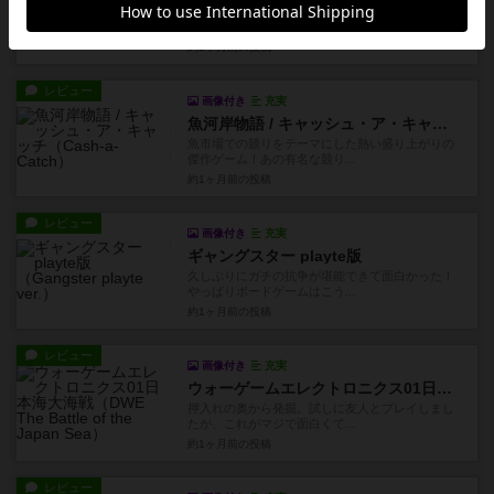
2024年秋のゲームマーケットで《ボドゲイム》さ
んからリリースされた軽...
約1ヶ月前
の投稿
レビュー
画像付き
充実
魚河岸物語 / キャッシュ・ア・キャッチ
魚市場での競りをテーマにした熱い盛り上がりの
傑作ゲーム！あの有名な競り...
約1ヶ月前
の投稿
レビュー
画像付き
充実
ギャングスター playte版
久しぶりにガチの抗争が堪能できて面白かった！
やっぱりボードゲームはこう...
約1ヶ月前
の投稿
レビュー
画像付き
充実
ウォーゲームエレクトロニクス01日本海大海戦
押入れの奥から発掘。試しに友人とプレイしまし
たが、これがマジで面白くて...
約1ヶ月前
の投稿
レビュー