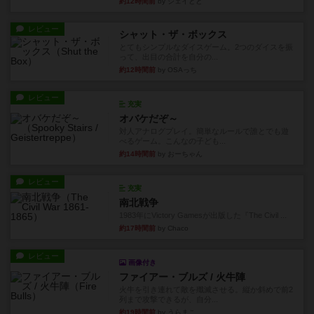
約12時間前
by ジェイとと
レビュー
シャット・ザ・ボックス
とてもシンプルなダイスゲーム。2つのダイスを振
って、出目の合計を自分の...
約12時間前
by OSAっち
レビュー
充実
オバケだぞ～
対人アナログプレイ。簡単なルールで誰とでも遊
べるゲーム。こんなの子ども...
約14時間前
by おーちゃん
レビュー
充実
南北戦争
1983年にVictory Gamesが出版した『The Civil ...
約17時間前
by Chaco
レビュー
画像付き
ファイアー・ブルズ / 火牛陣
火牛を引き連れて敵を殲滅させる。縦か斜めで前2
列まで攻撃できるが、自分...
約19時間前
by うらまこ