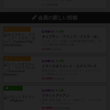
9ヶ月前
の投稿
会員の新しい投稿
ルール/インスト
画像付き
充実
キャプテン・フリップ：イスラ・ボンバ
イスラ・ボンバを探しに出航!潜水艦を装備し、あ
なたの乗組員を監獄から解...
41分前
by jurong
ルール/インスト
画像付き
充実
トランスオリエント・エクスプレス
乗客の皆様、トランスオリエント・エクスプレス
にご乗車ありがとうございま...
約1時間前
by jurong
レビュー
画像付き
充実
フラットアイアン
世界に浸れる度 ☆☆☆☆★楽しさ ☆☆☆☆★
タイパ ☆☆☆☆☆マンハッ...
約3時間前
by DKnewyork