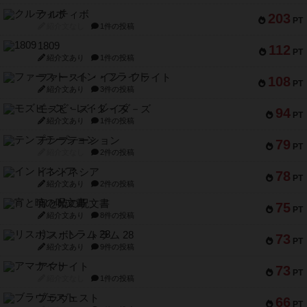
クルティボ
203
PT
紹介文なし
1件の投稿
1809
112
PT
紹介文あり
1件の投稿
ファースト・イン・フライト
108
PT
紹介文あり
3件の投稿
モズビ－ズ・レイダ－ズ
94
PT
紹介文あり
1件の投稿
テンプテーション
79
PT
紹介文なし
2件の投稿
インドネシア
78
PT
紹介文あり
2件の投稿
宵と暁の呪文書
75
PT
紹介文あり
8件の投稿
リスボン・トラム 28
73
PT
紹介文あり
9件の投稿
アマナイト
73
PT
紹介文なし
1件の投稿
ブラヴェスト
66
PT