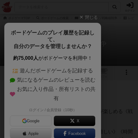
ログイン
閉じる
ボドゲーマTOP
ボードゲームの検索
NORAD3：米ソ戦略核戦争
レビュ
ボードゲームのプレイ履歴を記録し
て、
NORAD3：米ソ戦略核戦争
自分のデータを管理しませんか？
Bluebearさんのレビュー
約75,000人
がボドゲーマを利用中！
遊んだボードゲームを記録する
4
1
トップ
画像
動画
レビュー
カフェ
気になるゲームのレビューを読む
お気に入り作品・所有リストの共
222名
2名
0
1年以上前
有
ログイン / 会員登録（10秒）
おそらく僕が知る限り最も簡単に熱い対戦が楽しめる《戦
略核戦争》ゲームです。
Google
X
シミュレーションウォーゲームと言うと《難しい》《時間
Apple
Facebook