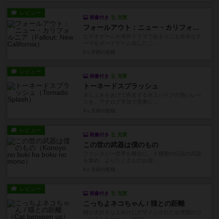
レビュー
画像付き
充実
フォールアウト：ニュー・カリフォルニア
ビデオゲームや海外ドラマであまりにも有名なテ
ーマをボードゲーム化したこ...
5ヶ月前
の投稿
レビュー
画像付き
充実
トーネードスプラッシュ
水しぶきをあげて疾走する水上バイクの熱いレー
スを、アナログ手法で見事に...
9ヶ月前
の投稿
レビュー
画像付き
充実
この世の武器は僕のもの
ファンタジー世界を舞台に、６種類の伝説の武器
を集め、よりたくさんのお金...
9ヶ月前
の投稿
レビュー
画像付き
充実
こっちよネコちゃん / 猫との距離
猫が大好きな人向けにデザインされた台湾製のコ
ンパクトなゲーム。2024...