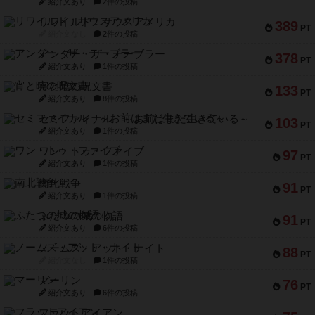
紹介文あり
2件の投稿
リワイルド：サウスアメリカ
389
PT
紹介文なし
2件の投稿
アンダー・ザ・テーブラー
378
PT
紹介文あり
1件の投稿
宵と暁の呪文書
133
PT
紹介文あり
8件の投稿
セミファイナル ～お前はまだ生きている～
103
PT
紹介文あり
1件の投稿
ワン・トゥ・ファイブ
97
PT
紹介文あり
1件の投稿
南北戦争
91
PT
紹介文あり
1件の投稿
ふたつの城の物語
91
PT
紹介文あり
6件の投稿
ノームズ・アット・ナイト
88
PT
紹介文なし
1件の投稿
マーリン
76
PT
紹介文あり
6件の投稿
フラットアイアン