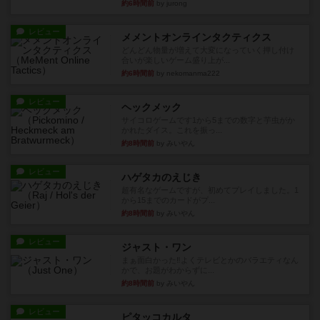
約6時間前
by jurong
レビュー
メメントオンラインタクティクス
どんどん物量が増えて大変になっていく押し付け
合いが楽しいゲーム盛り上が...
約6時間前
by nekomanma222
レビュー
ヘックメック
サイコロゲームです1から5までの数字と芋虫がか
かれたダイス。これを振っ...
約8時間前
by みいやん
レビュー
ハゲタカのえじき
超有名なゲームですが、初めてプレイしました。1
から15までのカードがプ...
約8時間前
by みいやん
レビュー
ジャスト・ワン
まぁ面白かった‼️よくテレビとかのバラエティなん
かで、お題がわからずに...
約8時間前
by みいやん
レビュー
ピタッコカルタ