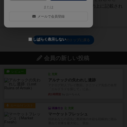
（両方あるのはOK）・人数の枠の上に記載され
または
た「巻物カード」「魔物...
メールで会員登録
続きを読む（8年弱前）
しばらく表示しない
グリムリーパーのトップに戻る
会員の新しい投稿
レビュー
充実
アルナックの失われし遺跡
アナログ対人プレイ数回。クニツィア先生の名作
「エルドラドを探して」にあ...
約1時間前
by おーちゃん
ルール/インスト
画像付き
充実
マーケットフレッシュ
目的あなたの店先に農産物の木箱を戦略的に積み
重ねて在庫を最大化し、競合...