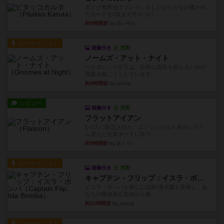
ボドゲ相席会でプレイしましたひらがなが書かれ
たカードを2枚まで手をつけ...
約8時間前
by みいやん
ルール/インスト
画像付き
充実
ノームズ・アット・ナイト
ベネボレンス女王は、忠実な臣民を称えるための
祝宴を開こうとしています。...
約9時間前
by jurong
レビュー
画像付き
充実
フラットアイアン
1~2人に限定された、エンジンビルド系のシステ
ム選んだ企業ボードに街で...
約9時間前
by あくり
ルール/インスト
画像付き
充実
キャプテン・フリップ：イスラ・ボンバ
イスラ・ボンバを探しに出航!潜水艦を装備し、あ
なたの乗組員を監獄から解...
約12時間前
by jurong
ルール/インスト