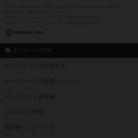
※Apple、Apple のロゴ は、米国および他の国々で登録されたApple Inc.の商標です。
※App Store は、Apple Inc.のサービスマークです。
※Android は、グーグル インコーポレイテッドの商標または登録商標です。
※Google Play とそのロゴは、Google Inc.の商標または登録商標です。
ボドゲーマTOP
ボードゲームを検索する
ボードゲームの新着レビュー
ボードゲーム会情報
メカニクス特集
掲示板・トピックス