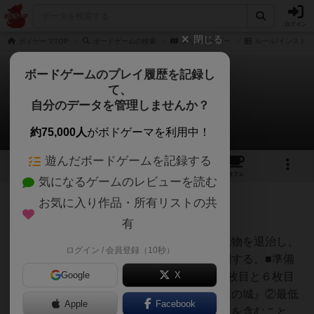
ログイン
閉じる
ボドゲーマTOP
ボードゲームの検索
グリムリーパー
ルール/インスト
ボードゲームのプレイ履歴を記録し
て、
グリムリーパー
自分のデータを管理しませんか？
1件のルール/インスト
約75,000人
がボドゲーマを利用中！
遊んだボードゲームを記録する
8
3
8
トップ
画像
動画
レビュー
カフェ
気になるゲームのレビューを読む
お気に入り作品・所有リストの共
神
377名
2名
0
充実
有
魔道師となって、王国を脅かす魔物を退治し、
ログイン / 会員登録（10秒）
Bluebear
もっとも報奨金を稼いだ者が勝利する。■準備
Google
X
■・場所カードを６枚設置。①１枚目と６枚目
は必ず『魔術師の学院』と『国王の城』②最低
Apple
Facebook
１枚は『運命の森』『炎の洞窟』を含むこと