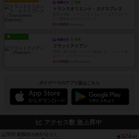
画像付き
充実
トランスオリエント・エクスプレス
乗客の皆様、トランスオリエント・エクスプレス
にご乗車ありがとうございま...
約13時間前
by jurong
レビュー
画像付き
充実
フラットアイアン
世界に浸れる度 ☆☆☆☆★楽しさ ☆☆☆☆★
タイパ ☆☆☆☆☆マンハッ...
約14時間前
by DKnewyork
ボドゲーマのアプリ版はこちら
アクセス数 急上昇中
無限まちがいさがし
574
PT