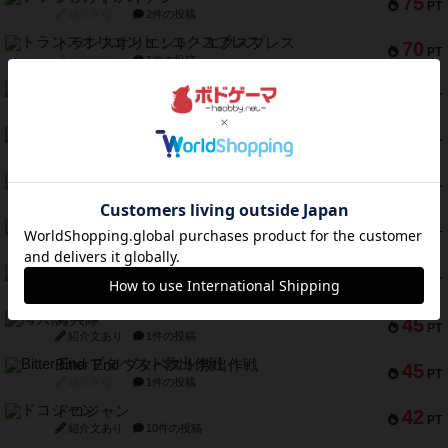
75
PT
紹介文なし
2件の投稿
トランスオリエント・エクスプレス
70
PT
紹介文なし
1件の投稿
アンブッシュ！：ムーブアウト！
59
PT
紹介文あり
1件の投稿
キャプテン・フリップ：イスラ・ボンバ
51
PT
紹介文なし
2件の投稿
ガルフストライク
46
PT
紹介文あり
1件の投稿
エコーズ・オブ・タイム
45
PT
紹介文なし
8件の投稿
スカルキング
45
PT
紹介文あり
12件の投稿
海兵隊
45
PT
紹介文あり
1件の投稿
Bitter End ブタペスト救出作戦
45
PT
紹介文なし
1件の投稿
ドコジャン
42
PT
紹介文あり
10件の投稿