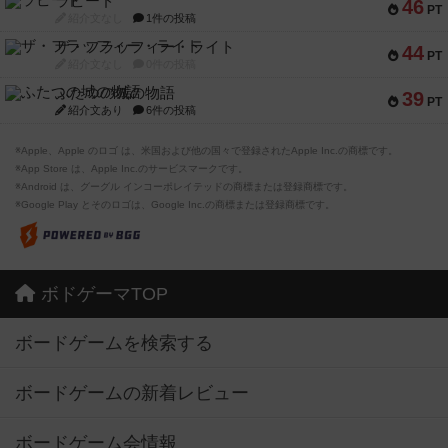
ラピード
46
PT
紹介文なし
1件の投稿
ザ・フラッフィー・ライト
44
PT
紹介文なし
0件の投稿
ふたつの城の物語
39
PT
紹介文あり
6件の投稿
※Apple、Apple のロゴ は、米国および他の国々で登録されたApple Inc.の商標です。
※App Store は、Apple Inc.のサービスマークです。
※Android は、グーグル インコーポレイテッドの商標または登録商標です。
※Google Play とそのロゴは、Google Inc.の商標または登録商標です。
ボドゲーマTOP
ボードゲームを検索する
ボードゲームの新着レビュー
ボードゲーム会情報