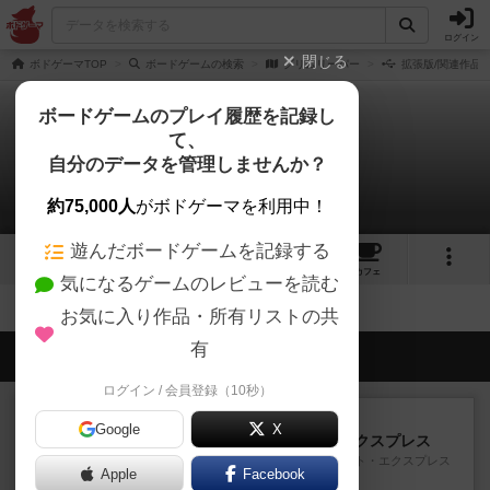
ログイン
閉じる
ボドゲーマTOP
ボードゲームの検索
グリムリーパー
拡張版/関連作品
ボードゲームのプレイ履歴を記録し
て、
グリムリーパー
自分のデータを管理しませんか？
拡張/関連作品 0件
約75,000人
がボドゲーマを利用中！
遊んだボードゲームを記録する
8
3
8
トップ
画像
動画
レビュー
カフェ
気になるゲームのレビューを読む
お気に入り作品・所有リストの共
有
会員の新しい投稿
ログイン / 会員登録（10秒）
ルール/インスト
画像付き
充実
Google
X
トランスオリエント・エクスプレス
乗客の皆様、トランスオリエント・エクスプレス
Apple
Facebook
にご乗車ありがとうございま...