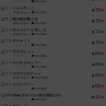
紹介文なし
2件の投稿
インドネシア
78
PT
紹介文あり
2件の投稿
宵と暁の呪文書
75
PT
紹介文あり
8件の投稿
リスボン・トラム 28
73
PT
紹介文あり
9件の投稿
アマナイト
73
PT
紹介文なし
1件の投稿
ブラヴェスト
66
PT
紹介文なし
1件の投稿
スペクタキュラー
60
PT
紹介文なし
1件の投稿
スモールワールド
59
PT
紹介文あり
13件の投稿
ギャンブラー
58
PT
紹介文なし
2件の投稿
Bitter End ブタペスト救出作戦
52
PT
紹介文なし
1件の投稿