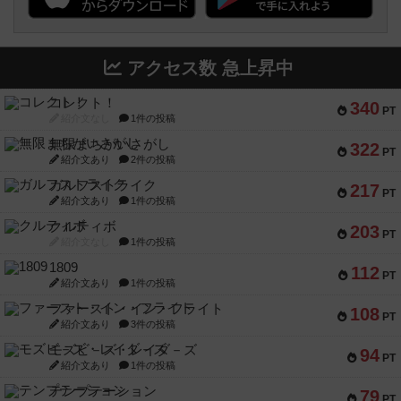
アクセス数 急上昇中
コレクト！
340
PT
紹介文なし
1件の投稿
無限まちがいさがし
322
PT
紹介文あり
2件の投稿
ガルフストライク
217
PT
紹介文あり
1件の投稿
クルティボ
203
PT
紹介文なし
1件の投稿
1809
112
PT
紹介文あり
1件の投稿
ファースト・イン・フライト
108
PT
紹介文あり
3件の投稿
モズビ－ズ・レイダ－ズ
94
PT
紹介文あり
1件の投稿
テンプテーション
79
PT