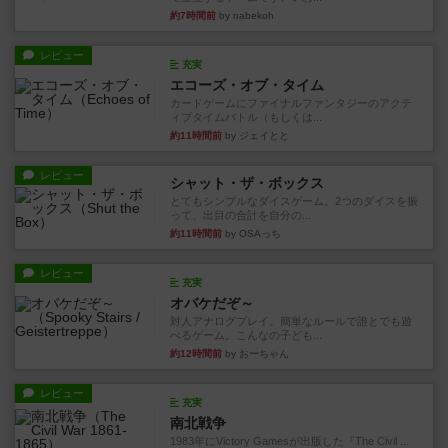
約7時間前
by nabekoh
レビュー
充実
エコーズ・オブ・タイム
カードゲームにファイナルファンタジーのアクテ
ィブタイムバトル（もしくは...
約11時間前
by ジェイとと
レビュー
シャット・ザ・ボックス
とてもシンプルなダイスゲーム。2つのダイスを振
って、出目の合計を自分の...
約11時間前
by OSAっち
レビュー
充実
オバケだぞ～
対人アナログプレイ。簡単なルールで誰とでも遊
べるゲーム。こんなの子ども...
約12時間前
by おーちゃん
レビュー
充実
南北戦争
1983年にVictory Gamesが出版した『The Civil ...