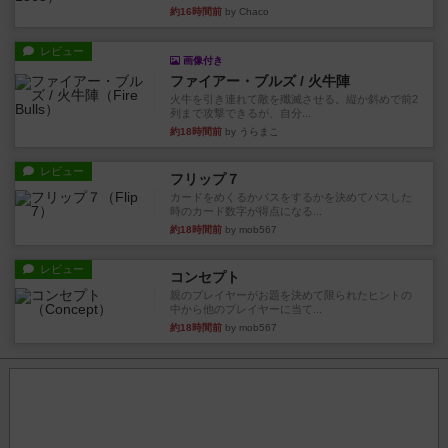
約16時間前
by Chaco
レビュー
画像付き
ファイアー・ブルズ / 火牛陣
火牛を引き連れて敵を殲滅させる。縦か斜めで前2
列まで攻撃できるが、自分...
約18時間前
by うらまこ
レビュー
フリップ７
カードをめくるかパスをするかを決めてパスした
時のカード数字が得点になる...
約18時間前
by mob567
レビュー
コンセプト
親のプレイヤーがお題を決めて限られたヒントの
中から他のプレイヤーに当て...
約18時間前
by mob567