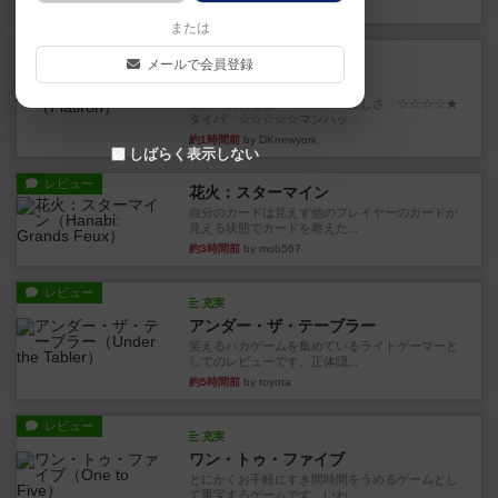
2分前
by jurong
または
レビュー
画像付き
充実
メールで会員登録
フラットアイアン
世界に浸れる度 ☆☆☆☆★楽しさ ☆☆☆☆★
タイパ ☆☆☆☆☆マンハッ...
約1時間前
by DKnewyork
しばらく表示しない
レビュー
花火：スターマイン
自分のカードは見えず他のプレイヤーのカードが
見える状態でカードを教えた...
約3時間前
by mob567
レビュー
充実
アンダー・ザ・テーブラー
笑えるバカゲームを集めているライトゲーマーと
してのレビューです。正体隠...
約5時間前
by toyota
レビュー
充実
ワン・トゥ・ファイブ
とにかくお手軽にすき間時間をうめるゲームとし
て重宝するゲームです。いわ...