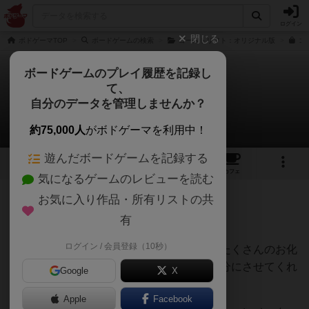
ログイン
閉じる
ボドゲーマTOP
ボードゲームの検索
ゴーストリフト：オリジナル版
ゴ
ボードゲームのプレイ履歴を記録し
て、
ゴーストリフト
自分のデータを管理しませんか？
ぼーひーさんのレビュー
約75,000人
がボドゲーマを利用中！
遊んだボードゲームを記録する
2
5
42
トップ
画像
動画
レビュー
カフェ
気になるゲームのレビューを読む
お気に入り作品・所有リストの共
330名
0名
0
7ヶ月前
有
ログイン / 会員登録（10秒）
コンポーネントの豪華さに魅かれて購入。たくさんのお化
け駒が何とも魅力的でそれだけで楽しい気分にさせてくれ
Google
X
ます。
Apple
Facebook