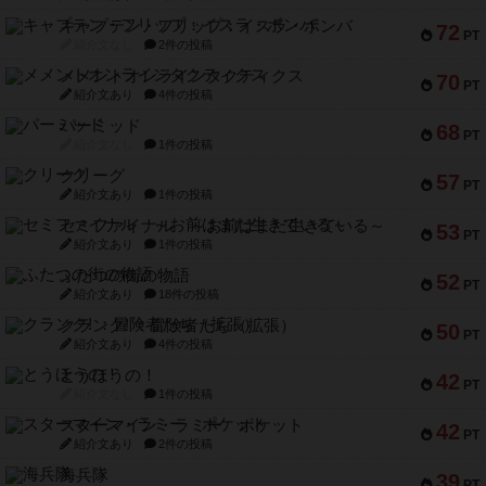
キャプテン・フリップ：イスラ・ボンバ
72
PT
紹介文なし
2件の投稿
メメントオンラインタクティクス
70
PT
紹介文あり
4件の投稿
パーミッド
68
PT
紹介文なし
1件の投稿
クリーグ
57
PT
紹介文あり
1件の投稿
セミファイナル ～お前はまだ生きている～
53
PT
紹介文あり
1件の投稿
ふたつの街の物語
52
PT
紹介文あり
18件の投稿
クランク! ：冒険者たち（拡張）
50
PT
紹介文あり
4件の投稿
とうほうの！
42
PT
紹介文なし
1件の投稿
スターマイン・ラミー ポケット
42
PT
紹介文あり
2件の投稿
海兵隊
39
PT