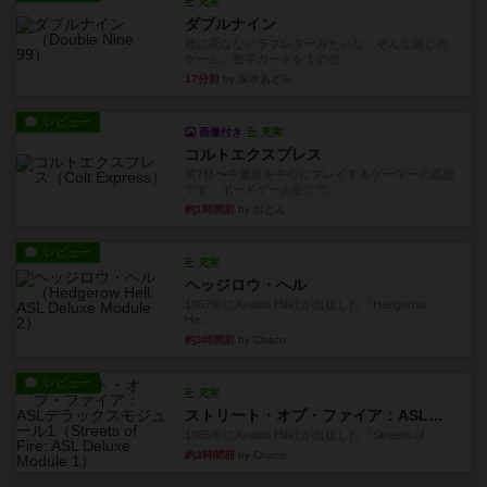
充実
ダブルナイン
雑に死なないラブレターみたいな、そんな感じの
ゲーム。数字カードを１の位...
17分前
by 深水あどら
レビュー
画像付き
充実
コルトエクスプレス
星7軽〜中量級を中心にプレイするゲーマーの感想
です。ボードゲーム会にて...
約1時間前
by おとん
レビュー
充実
ヘッジロウ・ヘル
1987年にAvalon Hill社が出版した『Hedgerow
He...
約3時間前
by Chaco
レビュー
充実
ストリート・オブ・ファイア：ASLデラックスモジュール1
1985年にAvalon Hill社が出版した『Streets of ...
約3時間前
by Chaco