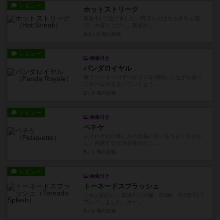
レビュー
ホットストリーク
家族4人で遊びました。噂通りのはちゃめちゃ感
で、大盛り上がり。真面目に...
約2ヶ月前
の投稿
レビュー
画像付き
パンダロイヤル
毎ラウンド一つずつダイスを仲間にしながら徐々
にチーム力を上げていくよう...
2ヶ月前
の投稿
レビュー
画像付き
ペチケ
人それぞれの美しさの定義の違いをうまく引き出
し、共感する快感を味わうこ...
5ヶ月前
の投稿
レビュー
画像付き
トーネードスプラッシュ
これは面白い。家族4人(夫婦、中3娘、小3息子)で
プレイしました。ボー...
5ヶ月前
の投稿