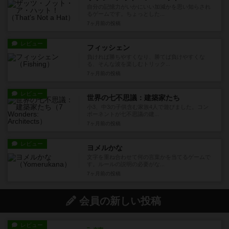
自分の記憶力がいかにいい加減かを思い知らされ
るゲームです。ちょっとした...
7ヶ月前
の投稿
レビュー
フィッシェン
負ければ勝ちやすくなり、勝てば負けやすくな
る、そんな波を楽しむトリック...
7ヶ月前
の投稿
レビュー
世界の七不思議：建築家たち
小3、中3の子供含む家族4人で遊びました。コン
ポーネントが七不思議の建...
7ヶ月前
の投稿
レビュー
ヨメルかな
文字を重ね合わせて何の言葉かを当てるゲームで
す。ルールの説明の必要がな...
7ヶ月前
の投稿
会員の新しい投稿
レビュー