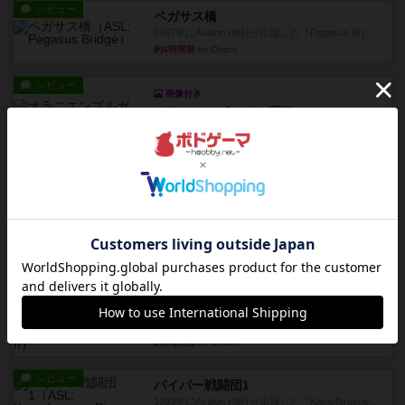
レビュー
ペガサス橋
1997年にAvalon Hill社が出版した『Pegasus Bri...
約4時間前
by Chaco
レビュー
画像付き
オラニエンブルガー運河
存在をうっすらと認識していたけど、セールやっ
てて、2人専用でワカプレと...
約4時間前
by みいやん
レビュー
画像付き
充実
フィッシェン2
ゲームの流れはフィッシェンだが、ゲーム開始時
はペリカンとエビの2スート...
約4時間前
by うらまこ
レビュー
パイパー戦闘団2
1996年にAvalon Hill社が出版した『Kampfgruppe...
約4時間前
by Chaco
レビュー
パイパー戦闘団1
1993年にAvalon Hill社が出版した『Kampfgruppe...