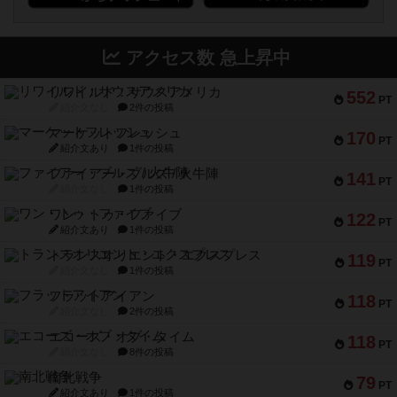
アクセス数 急上昇中
リワイルド：サウスアメリカ
552
PT
紹介文なし
2件の投稿
マーケットフレッシュ
170
PT
紹介文あり
1件の投稿
ファイアー・ブルズ / 火牛陣
141
PT
紹介文なし
1件の投稿
ワン・トゥ・ファイブ
122
PT
紹介文あり
1件の投稿
トランスオリエント・エクスプレス
119
PT
紹介文なし
1件の投稿
フラットアイアン
118
PT
紹介文なし
2件の投稿
エコーズ・オブ・タイム
118
PT
紹介文なし
8件の投稿
南北戦争
79
PT
紹介文あり
1件の投稿