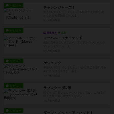
レビュー
チャレンジャーズ！
大人8人でプレイしました。TCGは全くの初心者
からある程度経験した人ま...
6ヶ月前
の投稿
レビュー
画像付き
充実
マーベル・ユナイテッド
8歳の息子と2人でプレイ。アイアンマンとハルク
VS レッドスカル。ま...
6ヶ月前
の投稿
レビュー
ゲシェンク
家族4人でプレイしました。いかに失点を逃れるた
めにチップを出すか、あえ...
7ヶ月前
の投稿
レビュー
ラブレター 第2版
軽ゲーの王者なんじゃないでしょうか。これほど
軽くて繰り返し遊びたくなる...
7ヶ月前
の投稿
レビュー
ザッツ・ノット・ア・ハット！