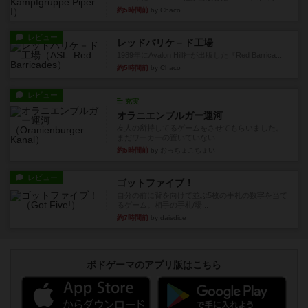
約5時間前
by Chaco
レビュー
レッドバリケ－ド工場
1989年にAvalon Hill社が出版した『Red Barrica...
約5時間前
by Chaco
レビュー
充実
オラニエンブルガー運河
友人の所持してるゲームをさせてもらいました。
まだワーカーの置いていない...
約5時間前
by おっちょこちょい
レビュー
ゴットファイブ！
自分の前に背を向けて並ぶ5枚の手札の数字を当て
るゲーム。相手の手札/場...
約7時間前
by daisdice
ボドゲーマのアプリ版はこちら