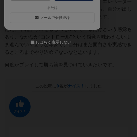
ゲームは手札を全て出し切るゴーアウト系。エレベーター
または
の上下の制約をうまくコントロールしながら、自分が出し
やすく相手が出しにくい状況を作っていきます。
メールで会員登録
ただ、手札から出せるものを出しているだけという感覚も
あり、なかなか"コントロール"という感覚を味わえないま
しばらく表示しない
ま進んでいくような印象で、自分はまだ面白さを実感でき
るところまでやり込めてないなと思います。
何度かプレイして勝ち筋を見つけていきたいです。
この投稿に
0
名が
ナイス！
しました
ナイス！