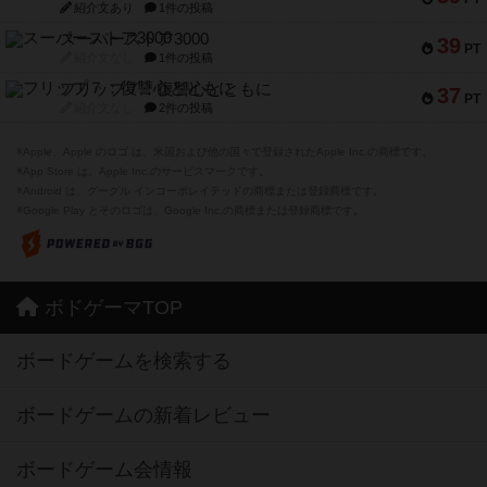
紹介文あり
1件の投稿
スーパーストア3000
39
PT
紹介文なし
1件の投稿
フリップ７：復讐心とともに
37
PT
紹介文なし
2件の投稿
※Apple、Apple のロゴ は、米国および他の国々で登録されたApple Inc.の商標です。
※App Store は、Apple Inc.のサービスマークです。
※Android は、グーグル インコーポレイテッドの商標または登録商標です。
※Google Play とそのロゴは、Google Inc.の商標または登録商標です。
ボドゲーマTOP
ボードゲームを検索する
ボードゲームの新着レビュー
ボードゲーム会情報