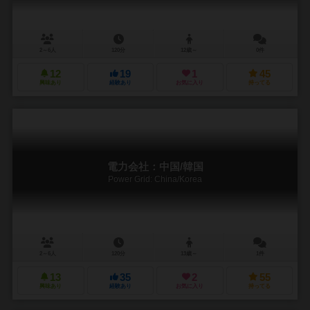
2～6人
120分
12歳～
0件
12
19
1
45
興味あり
経験あり
お気に入り
持ってる
電力会社：中国/韓国
Power Grid: China/Korea
2～6人
120分
13歳～
1件
13
35
2
55
興味あり
経験あり
お気に入り
持ってる