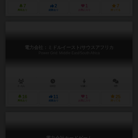
7
2
1
7
興味あり
経験あり
お気に入り
持ってる
電力会社：ミドルイースト/サウスアフリカ
Power Grid: Middle East/South Africa
2～6人
120分
12歳～
0件
16
11
1
25
興味あり
経験あり
お気に入り
持ってる
電力会社カードゲーム