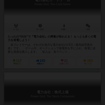
Power Grid: The Card Game
2～6人
45～60分
12歳～
10件
たったの”60分”で『電力会社』の興奮が味わえる！ もっとも多くの電
力を発電しよう！
各プレイヤーは、それぞれ強力な電力会社のCEO（最高経営責任
者）です。 ゲーム中、オークションで発電所を手に入れ、発電に必
要な資源を購入します。 収入は、各ラウンド...
117
243
21
293
興味あり
経験あり
お気に入り
持ってる
電力会社：株式上場
Power Grid: The Stock Companies