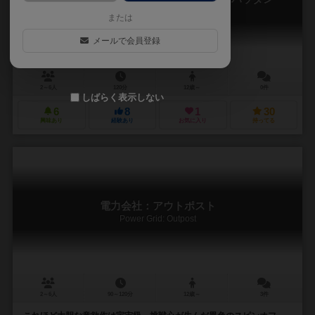
Power Grid: Bremen/Manhattan
または
メールで会員登録
2～6人
120分
12歳～
0件
しばらく表示しない
6
8
1
30
興味あり
経験あり
お気に入り
持ってる
電力会社：アウトポスト
Power Grid: Outpost
2～6人
90～120分
12歳～
3件