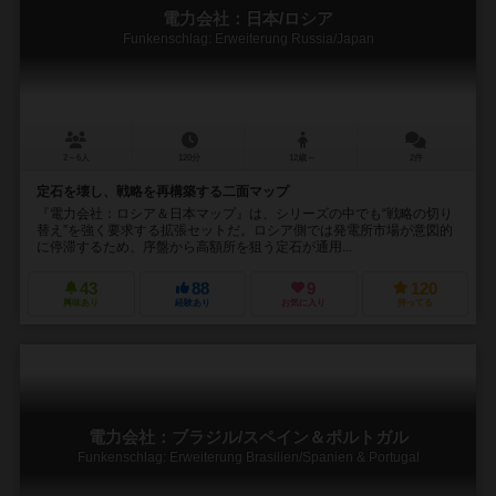
電力会社：日本/ロシア
Funkenschlag: Erweiterung Russia/Japan
2～6人
120分
12歳～
2件
定石を壊し、戦略を再構築する二面マップ
『電力会社：ロシア＆日本マップ』は、シリーズの中でも“戦略の切り
替え”を強く要求する拡張セットだ。ロシア側では発電所市場が意図的
に停滞するため、序盤から高額所を狙う定石が通用...
43
88
9
120
興味あり
経験あり
お気に入り
持ってる
電力会社：ブラジル/スペイン＆ポルトガル
Funkenschlag: Erweiterung Brasilien/Spanien & Portugal