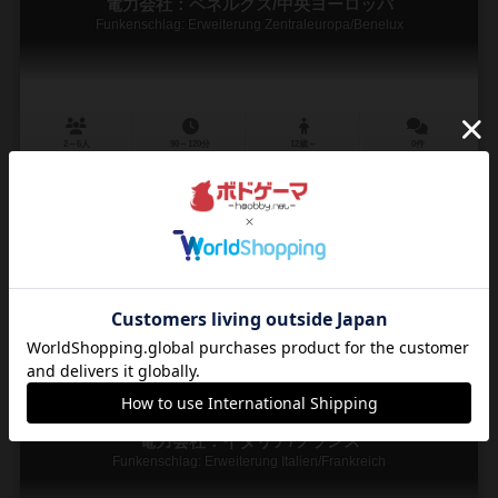
電力会社：ベネルクス/中央ヨーロッパ
Funkenschlag: Erweiterung Zentraleuropa/Benelux
2～6人
90～120分
12歳～
0件
電力会社拡張マップ！ スタート地点によっては原子力が持てない縛
りプレイも（中央ヨーロッパ）
電力会社の拡張マップ。スタート地点の国によっては原子力が持てな
い縛りプレイもの中央ヨーロッパマップ（原子力が持てる国に入ると
買えるようになります）と、ベネルクス地方のマップです。
11
29
6
58
興味あり
経験あり
お気に入り
持ってる
電力会社：イタリア/フランス
Funkenschlag: Erweiterung Italien/Frankreich