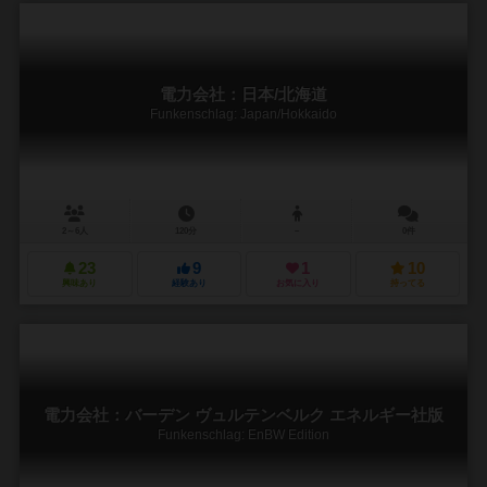
電力会社：日本/北海道
Funkenschlag: Japan/Hokkaido
2～6人
120分
－
0件
23
9
1
10
興味あり
経験あり
お気に入り
持ってる
電力会社：バーデン ヴュルテンベルク エネルギー社版
Funkenschlag: EnBW Edition