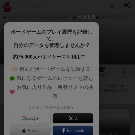
ログイン
閉じる
ボドゲーマTOP
ボードゲームの検索
電力会社
新電力会社デラックス
ボードゲームのプレイ履歴を記録し
て、
新電力会社デラックス
自分のデータを管理しませんか？
拡張/関連作品 23件
約75,000人
がボドゲーマを利用中！
遊んだボードゲームを記録する
3
4
29
トップ
画像
動画
レビュー
カフェ
気になるゲームのレビューを読む
新電力会社デラックスに紐付いているボードゲーム一覧です。拡張版・続
お気に入り作品・所有リストの共
編・リメイク版などの同じシリーズを中心に、関連性の強い作品をまとめて
います。
有
ログイン / 会員登録（10秒）
Google
X
Apple
Facebook
電力会社 充電完了！：ブレーメン&マンハッタン