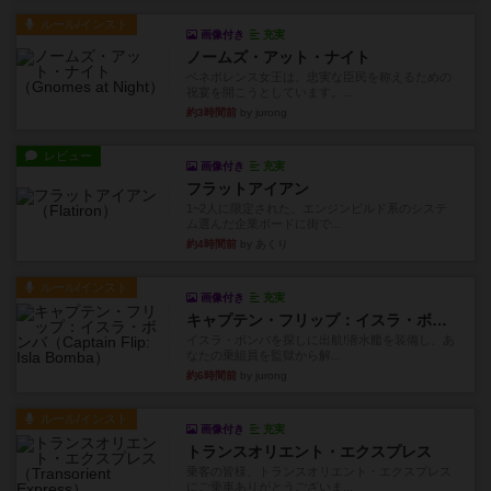
ルール/インスト
画像付き
充実
ノームズ・アット・ナイト
ベネボレンス女王は、忠実な臣民を称えるための
祝宴を開こうとしています。...
約3時間前
by jurong
レビュー
画像付き
充実
フラットアイアン
1~2人に限定された、エンジンビルド系のシステ
ム選んだ企業ボードに街で...
約4時間前
by あくり
ルール/インスト
画像付き
充実
キャプテン・フリップ：イスラ・ボンバ
イスラ・ボンバを探しに出航!潜水艦を装備し、あ
なたの乗組員を監獄から解...
約6時間前
by jurong
ルール/インスト
画像付き
充実
トランスオリエント・エクスプレス
乗客の皆様、トランスオリエント・エクスプレス
にご乗車ありがとうございま...