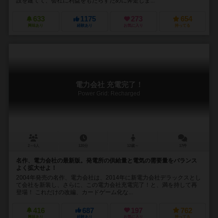
設を建てて、会社に利益をもたらすために奔走しま...
633
1175
273
654
興味あり
経験あり
お気に入り
持ってる
電力会社 充電完了！
Power Grid: Recharged
2～6人
120分
12歳～
17件
名作、電力会社の最新版。発電所の供給量と電気の需要量をバランス
よく拡大せよ！
2004年発売の名作、電力会社は、2014年に新電力会社デラックスとし
て会社を新装し、さらに、この電力会社充電完了！と、満を持して再
登場！ これだけの改編、カードゲーム化な...
416
687
197
762
興味あり
経験あり
お気に入り
持ってる