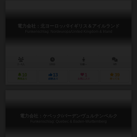
電力会社：北ヨーロッパ/イギリス＆アイルランド
Funkenschlag: Nordeuropa/United Kingdom & Irland
2～6人
120分
12歳～
0件
10
13
1
39
興味あり
経験あり
お気に入り
持ってる
電力会社：ケベック/バーデンヴュルテンベルク
Funkenschlag: Quebec & Baden-Wurttemberg