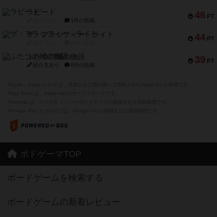
ラピード
46
PT
紹介文なし
1件の投稿
ザ・フラッフィー・ライト
44
PT
紹介文なし
0件の投稿
ふたつの城の物語
39
PT
紹介文あり
6件の投稿
※Apple、Apple のロゴ は、米国および他の国々で登録されたApple Inc.の商標です。
※App Store は、Apple Inc.のサービスマークです。
※Android は、グーグル インコーポレイテッドの商標または登録商標です。
※Google Play とそのロゴは、Google Inc.の商標または登録商標です。
ボドゲーマTOP
ボードゲームを検索する
ボードゲームの新着レビュー