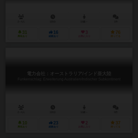
2～6人
120分
13歳～
1件
31
16
3
76
興味あり
経験あり
お気に入り
持ってる
電力会社：オーストラリア/インド亜大陸
Funkenschlag: Erweiterung Australien/Indischer Subkontinent
2～6人
120分
12歳～
0件
10
23
2
37
興味あり
経験あり
お気に入り
持ってる