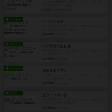
どんどん物量が増えて大変になっていく押し付け
合いが楽しいゲーム盛り上が...
19分前
by nekomanma222
レビュー
ヘックメック
サイコロゲームです1から5までの数字と芋虫がか
かれたダイス。これを振っ...
約2時間前
by みいやん
レビュー
ハゲタカのえじき
超有名なゲームですが、初めてプレイしました。1
から15までのカードがプ...
約2時間前
by みいやん
レビュー
ジャスト・ワン
まぁ面白かった‼️よくテレビとかのバラエティなん
かで、お題がわからずに...
約2時間前
by みいやん
レビュー
ピタッコカルタ
ボドゲ相席会でプレイしましたひらがなが書かれ
たカードを2枚まで手をつけ...
約2時間前
by みいやん