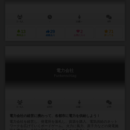
2～6人
－
12歳～
0件
13
29
2
71
興味あり
経験あり
お気に入り
持ってる
電力会社
Funkenschlag
2～6人
120分
12歳～
17件
電力会社の経営に携わって、各都市に電力を供給しよう！
電力会社を経営し、発電所を落札し、資源を購入、電気供給のネット
ワークを広げていくボードゲーム。 火力に風力、原子力などの発電施