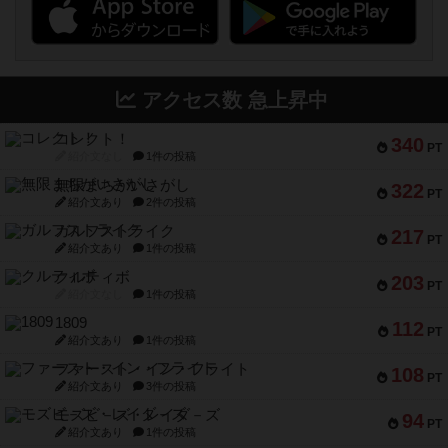
アクセス数 急上昇中
コレクト！
340
PT
紹介文なし
1件の投稿
無限まちがいさがし
322
PT
紹介文あり
2件の投稿
ガルフストライク
217
PT
紹介文あり
1件の投稿
クルティボ
203
PT
紹介文なし
1件の投稿
1809
112
PT
紹介文あり
1件の投稿
ファースト・イン・フライト
108
PT
紹介文あり
3件の投稿
モズビ－ズ・レイダ－ズ
94
PT
紹介文あり
1件の投稿