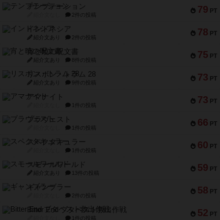
テンプテーション
79
PT
紹介文なし
2件の投稿
インドネシア
78
PT
紹介文あり
2件の投稿
宵と暁の呪文書
75
PT
紹介文あり
8件の投稿
リスボン・トラム 28
73
PT
紹介文あり
9件の投稿
アマナイト
73
PT
紹介文なし
1件の投稿
ブラヴェスト
66
PT
紹介文なし
1件の投稿
スペクタキュラー
60
PT
紹介文なし
1件の投稿
スモールワールド
59
PT
紹介文あり
13件の投稿
ギャンブラー
58
PT
紹介文なし
2件の投稿
Bitter End ブタペスト救出作戦
52
PT
紹介文なし
1件の投稿