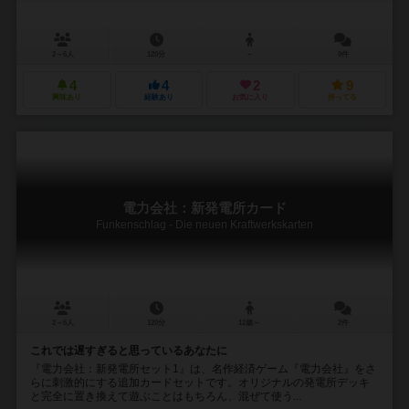
2～6人
120分
－
0件
4
4
2
9
興味あり
経験あり
お気に入り
持ってる
電力会社：新発電所カード
Funkenschlag - Die neuen Kraftwerkskarten
2～6人
120分
12歳～
2件
これでは遅すぎると思っているあなたに
『電力会社：新発電所セット1』は、名作経済ゲーム『電力会社』をさ
らに刺激的にする追加カードセットです。オリジナルの発電所デッキ
と完全に置き換えて遊ぶことはもちろん、混ぜて使う...