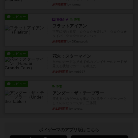
約7時間前
by jurong
レビュー
画像付き
充実
フラットアイアン
世界に浸れる度 ☆☆☆☆★楽しさ ☆☆☆☆★
タイパ ☆☆☆☆☆マンハッ...
約8時間前
by DKnewyork
レビュー
花火：スターマイン
自分のカードは見えず他のプレイヤーのカードが
見える状態でカードを教えた...
約10時間前
by mob567
レビュー
充実
アンダー・ザ・テーブラー
笑えるバカゲームを集めているライトゲーマーと
してのレビューです。正体隠...
約12時間前
by toyota
ボドゲーマのアプリ版はこちら