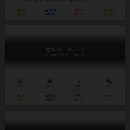
55
123
21
102
興味あり
経験あり
お気に入り
持ってる
電力会社：ロボット
Power Grid: The Robots
2～5人
120分
13歳～
0件
10
13
1
43
興味あり
経験あり
お気に入り
持ってる