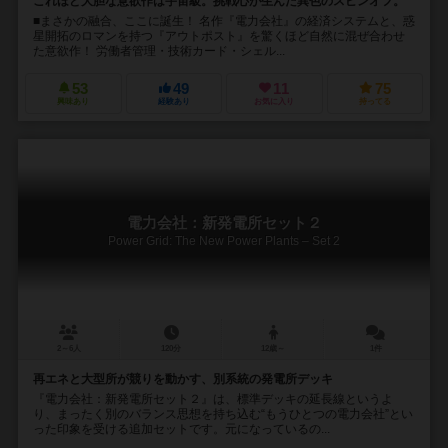
これほど大胆な意欲作は宇宙級。挑戦心が生んだ異色のスピンオフ。
■まさかの融合、ここに誕生！ 名作『電力会社』の経済システムと、惑
星開拓のロマンを持つ『アウトポスト』を驚くほど自然に混ぜ合わせ
た意欲作！ 労働者管理・技術カード・シェル...
53
49
11
75
興味あり
経験あり
お気に入り
持ってる
電力会社：新発電所セット２
Power Grid: The New Power Plants – Set 2
2～6人
120分
12歳～
1件
再エネと大型所が競りを動かす、別系統の発電所デッキ
『電力会社：新発電所セット２』は、標準デッキの延長線というよ
り、まったく別のバランス思想を持ち込む“もうひとつの電力会社”とい
った印象を受ける追加セットです。元になっているの...