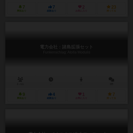
7
7
2
23
興味あり
経験あり
お気に入り
持ってる
電力会社：諸島拡張セット
Funkenschlag: Atolla Modulis
2～6人
－
－
0件
9
4
1
7
興味あり
経験あり
お気に入り
持ってる