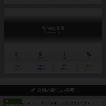
電力会社 旧版
Funkenschlag
2～6人
180分
12歳～
0件
6
2
1
4
興味あり
経験あり
お気に入り
持ってる
会員の新しい投稿
レビュー
メメントオンラインタクティクス