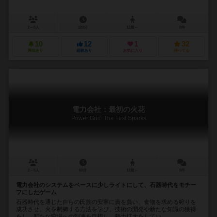
2～6人
120分
12歳～
0件
10
12
1
32
興味あり
経験あり
お気に入り
持ってる
電力会社：最初の火花
Power Grid: The First Sparks
2～6人
60分
12歳～
5件
電力会社のシステムをベースに少しライトにして、石器時代をモチー
フにしたゲーム
石器時代を通じた自らの氏族の安寧に責を負い、食物を求める狩りを
成功させ、火を制御する方法を学び、技術の開発や新たな知識の獲得
をし、新たな狩場への到達を目指し、勢力拡大をしてい...