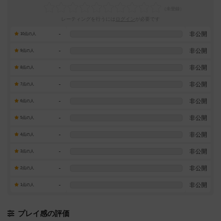
レーティングを行うには
ログイン
が必要です
-
非公開
10点の人
-
非公開
9点の人
-
非公開
8点の人
-
非公開
7点の人
-
非公開
6点の人
-
非公開
5点の人
-
非公開
4点の人
-
非公開
3点の人
-
非公開
2点の人
-
非公開
1点の人
プレイ感の評価