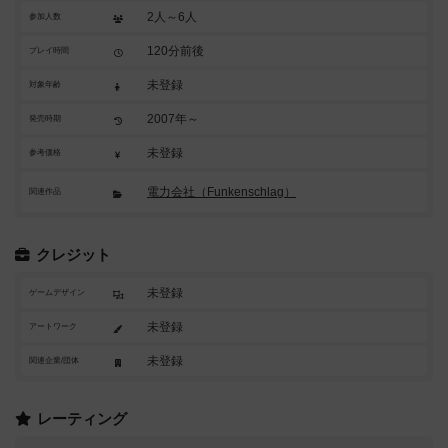
2人～6人
参加人数
120分前後
プレイ時間
未登録
対象年齢
2007年～
発売時期
未登録
参考価格
電力会社（Funkenschlag）
関連作品
クレジット
未登録
ゲームデザイン
未登録
アートワーク
未登録
関連企業/団体
レーティング