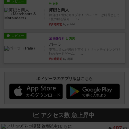
レビュー
充実
海賊と商人
舞台は17世紀カリブ海！ プレイヤーは船長として
1隻の船を駆り・・17...
約7時間前
by yuishi
レビュー
画像付き
充実
パーラ
率直に遊んだ感想を言う！トリックテイキング(ﾄﾘ
ﾃ)のカードゲーム。 ...
約9時間前
by 鳴屋
ボドゲーマのアプリ版はこちら
アクセス数 急上昇中
フリップ７：復讐心とともに
487