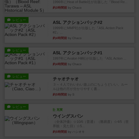
1996年にHeat of Battle社が出版した『Blood Re...
約3時間前
by Chaco
レビュー
ASL アクションパック#2
1999年にMMP社が出版した『ASL Action Pack
#2』...
約4時間前
by Chaco
レビュー
ASL アクションパック#1
1997年にAvalon Hill社が出版した『ASL Action ...
約4時間前
by Chaco
レビュー
チャオチャオ
３～４人でわいわい遊ぶのにちょうどいい。ルー
ルは他の方が分かりやすく書...
約5時間前
by S
レビュー
充実
ウイングスパン
（全体評価）☆10/6（普通）（難易度）☆4/5（世
界観・見た目）☆5...
約5時間前
by ハシオキ