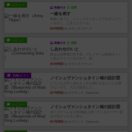
レビュー
画像付き
充実
一線を画す
簡単に言うと、トリックテイキングでモダンアー
トを行う、と言ったゲーム。...
約5時間前
by タカミネコウヘイ
レビュー
画像付き
充実
しあわせのいと
舞台は全寮制の女子高。プレイヤーは探偵サイド
と犯人サイドに分かれて、探...
約6時間前
by タカミネコウヘイ
戦略やコツ
ノイシュヴァンシュタイン城の設計図
どうにも上手くあれもこれも満たせるようには置
けないので、入口の除去と入...
約7時間前
by オグランド（Oguland）
レビュー
ノイシュヴァンシュタイン城の設計図
ボードゲームを1,000個以上持っているユーザー視
点で良かった点と悪か...
約7時間前
by オグランド（Oguland）