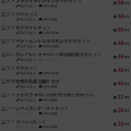
メメントオンラインタクティクス
58
PT
紹介文あり
4件の投稿
ブリックス
56
PT
紹介文あり
4件の投稿
ダグエイトチェス
50
PT
紹介文あり
11件の投稿
アズール：シントラのステンドグラス
48
PT
紹介文あり
18件の投稿
ロシアン・キャンペーン：第5版デラックス
46
PT
紹介文あり
0件の投稿
マスクメン
40
PT
紹介文あり
16件の投稿
世界の七不思議：都市
40
PT
紹介文あり
3件の投稿
トリックギア - ペルソナ5 ザ・ロイヤル-
37
PT
紹介文あり
6件の投稿
ノームズ・アット・ナイト
35
PT
紹介文なし
1件の投稿
フィッシェン2
33
PT
紹介文なし
1件の投稿