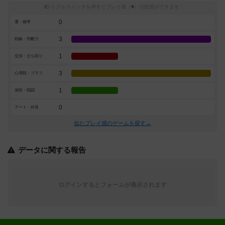
トグルスイッチを押すとプレイ感（
※
）の投票ができます
0
運・確率
3
戦略・判断力
1
交渉・立ち回り
3
心理戦・ブラフ
1
攻防・戦闘
0
アート・外見
似たプレイ感のゲームを探す→
データに関する報告
ログインするとフォームが表示されます