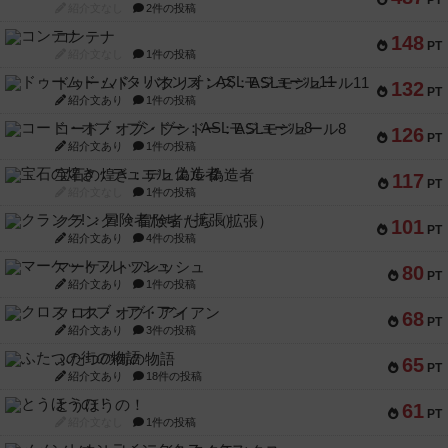
PT
紹介文なし
2件の投稿
コンテナ
148
PT
紹介文なし
1件の投稿
ドゥームド・バタリオンズ：ASLモジュール11
132
PT
紹介文あり
1件の投稿
コード・オブ・ブシドー：ASLモジュール8
126
PT
紹介文あり
1件の投稿
宝石の煌き：デュエル 偽造者
117
PT
紹介文なし
1件の投稿
クランク! ：冒険者たち（拡張）
101
PT
紹介文あり
4件の投稿
マーケットフレッシュ
80
PT
紹介文あり
1件の投稿
クロス・オブ・アイアン
68
PT
紹介文あり
3件の投稿
ふたつの街の物語
65
PT
紹介文あり
18件の投稿
とうほうの！
61
PT
紹介文なし
1件の投稿