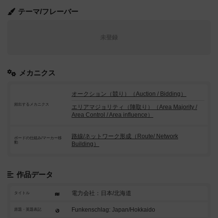
テーマ/フレーバー
未登録
メカニクス
オークション（競り）（Auction / Bidding）
頻出するメカニクス
エリアマジョリティ（陣取り）（Area Majority /
Area Control / Area influence）
路線/ネットワーク形成（Route/ Network
ボードの仕組み/マーカー移
動
Building）
作品データ
電力会社：日本/北海道
タイトル
Funkenschlag: Japan/Hokkaido
原題・英題表記