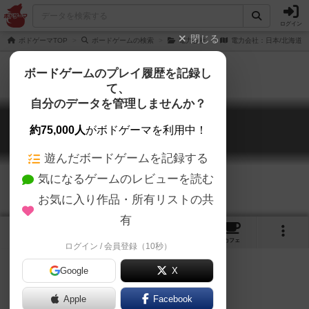
ログイン
閉じる
ボドゲーマTOP
ボードゲームの検索
電力会社
電力会社：日本/北海道
ボードゲームのプレイ履歴を記録し
て、
自分のデータを管理しませんか？
電力会社：日本/北海道
約75,000人
がボドゲーマを利用中！
Funkenschlag: Japan/Hokkaido
遊んだボードゲームを記録する
気になるゲームのレビューを読む
お気に入り作品・所有リストの共
有
1
2
トップ
画像
動画
レビュー
カフェ
ログイン / 会員登録（10秒）
Google
X
日本文化
Apple
Facebook