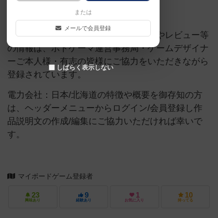
または
ご協力ください
メールで会員登録
当サイトに掲載されている作品説明文やレビュー等
の情報は、ボドゲーマ運営事務局・ゲームデザイナ
ーご本人様・有志の皆様にご協力をいただきながら
しばらく表示しない
登録されています。
電力会社：日本/北海道の特徴や概要を御存知の方
は、ヘッダーメニューからログイン/会員登録し作
品説明文の作成/編集にご協力いただければ幸いで
す。
マイボードゲーム登録者
23
9
1
10
興味あり
経験あり
お気に入り
持ってる