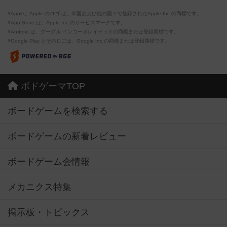
※Apple、Apple のロゴ は、米国および他の国々で登録されたApple Inc.の商標です。
※App Store は、Apple Inc.のサービスマークです。
※Android は、グーグル インコーポレイテッドの商標または登録商標です。
※Google Play とそのロゴは、Google Inc.の商標または登録商標です。
ボドゲーマTOP
ボードゲームを検索する
ボードゲームの新着レビュー
ボードゲーム会情報
メカニクス特集
掲示板・トピックス