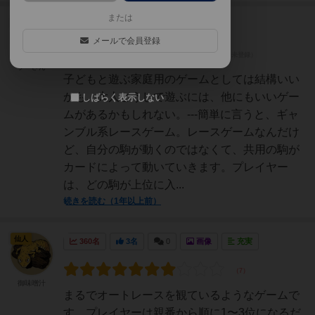
または
大賢者
377名
1名
0
充実
メールで会員登録
プーさん
子どもと遊ぶ家庭用のゲームとしては結構いい
かも。大人どうしで遊ぶには、他にもいいゲー
しばらく表示しない
ムがあるかもしれない。---簡単に言うと、ギャ
ンブル系レースゲーム。レースゲームなんだけ
ど、自分の駒が動くのではなくて、共用の駒が
カードによって動いていきます。プレイヤー
は、どの駒が上位に入...
続きを読む（1年以上前）
仙人
360名
3名
0
画像
充実
御味噌汁
まるでオートレースを観ているようなゲームで
す。プレイヤーは親番から順に1〜3位になるだ