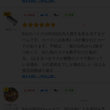
続きを読む（3年以上前）
仙人
405名
2名
0
充実
9割ぼっち
6台のバイクの内3位以内入賞する色を当てるゲ
ームです。カードには各色1～3が書かれたカー
ドがあります。手順は、・親が山札から1枚ず
つめくり、出た色のコマを数字分だけ進め
る。 (止まるべきマスが複数のコマで塞がって
いる場合、その直前までしか進めない)・以上を
規定回数繰り返す。...
続きを読む（4年以上前）
神
361名
0名
0
充実
ヒロ(新！ボ
ードゲーム家
6台の原付のレースで、3位以内に入る原付を予