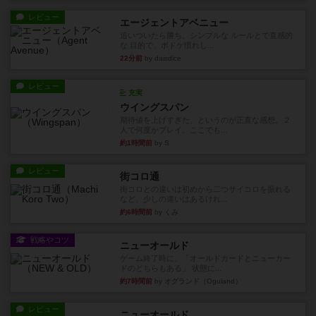
レビュー
エージェントアベニュー
追いついたら勝ち。シンプルな ルールとで直感的
な 目的で、ボドゲ慣れし...
22分前
by daisdice
レビュー
充実
ウイングスパン
期待値を上げすぎた、というのが正直な感想。２
人で何度かプレイ。ここでも...
約1時間前
by S
レビュー
街コロ通
街コロとの違いは初めから二つサイコロを振れる
など、少しの違いはあるけれ...
約6時間前
by くみ
戦略やコツ
ニューオールド
ゲーム終了時に、「オールドカードとニューカー
ドのどちらもある」 状態に...
約7時間前
by オグランド（Oguland）
レビュー
ニューオールド