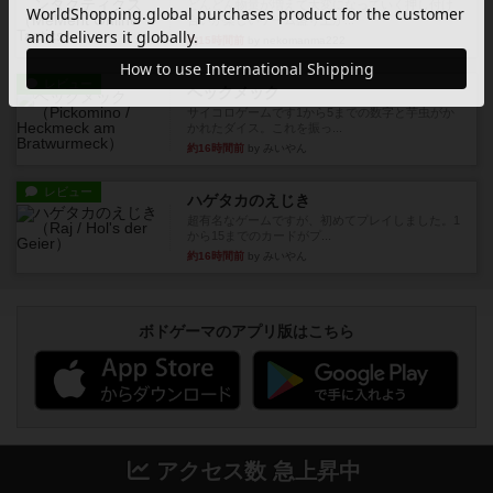
どんどん物量が増えて大変になっていく押し付け
合いが楽しいゲーム盛り上が...
約15時間前
by nekomanma222
レビュー
ヘックメック
サイコロゲームです1から5までの数字と芋虫がか
かれたダイス。これを振っ...
約16時間前
by みいやん
レビュー
ハゲタカのえじき
超有名なゲームですが、初めてプレイしました。1
から15までのカードがプ...
約16時間前
by みいやん
ボドゲーマのアプリ版はこちら
アクセス数 急上昇中