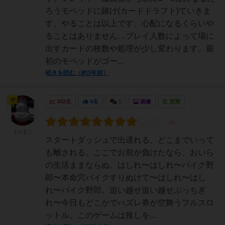
ろうモペッドに賭け(カードドラフト)ていきま
す。やることは以上です、心配になるくらいや
ることはありません…プレイ人数によって場に
出すカードの枚数や処理が少し変わります。最
初のモペッドがゴー...
続きを読む（約3年前）
神
342名
4名
0
画像
充実
うらまこ
スタートダッシュで出遅れる。どこまでいって
も離される。ここでお前が負けたなら、おいら
の生活ままならぬ。はしれ〜はしれ〜バイク野
郎〜本命穴バイクすりぬけて〜はしれ〜はし
れ〜バイク野郎。追い越せ追い越せぶっちぎ
れ〜今日もどこかでハズレ券が空舞うフルスロ
ットル。このゲームは推しを...