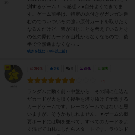
族)
測するゲーム！ ＜感想＞●自分よくできてま
す。ゲーム前半は、特定の原付きがガンガン進
むのでついついその強い原付カードを取りたく
なるんだけど、皆が同じことを考えているとそ
の色の原付カードが山札からなくなるので、後
半で全然進まなくなっ...
続きを読む（4年以上前）
神
396名
3名
0
画像
充実
atckt
ランダムに動く前～中盤から、その間に仕込ん
だカードが火を噴く後半を潜り抜けて予想する
カードゲームです。レースゲームではないと思
いますが、そうかもしれません。▼ゲームの概
要ボードには駒を並べて、すべてのカードをよ
く混ぜて山札にしたらスタートです。ラウンド