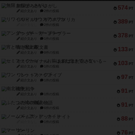
無限まちがいさがし
574
PT
紹介文あり
2件の投稿
リワイルド：サウスアメリカ
389
PT
紹介文なし
2件の投稿
アンダー・ザ・テーブラー
378
PT
紹介文あり
1件の投稿
宵と暁の呪文書
133
PT
紹介文あり
8件の投稿
セミファイナル ～お前はまだ生きている～
103
PT
紹介文あり
1件の投稿
ワン・トゥ・ファイブ
97
PT
紹介文あり
1件の投稿
南北戦争
91
PT
紹介文あり
1件の投稿
ふたつの城の物語
91
PT
紹介文あり
6件の投稿
ノームズ・アット・ナイト
88
PT
紹介文なし
1件の投稿
マーリン
76
PT