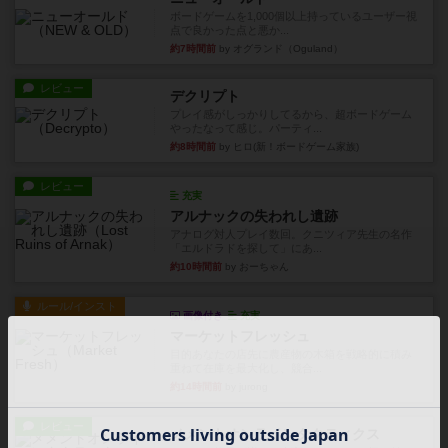
ボードゲームを1,000個以上持っているユーザー視
点で良かった点と悪か...
約7時間前
by オグランド（Oguland）
レビュー
デクリプト
プレイ感がしっかりしてるから、超ボードゲーム
やったなって感じ。パーティ...
約8時間前
by ヒロ(新！ボードゲーム家族)
レビュー
充実
アルナックの失われし遺跡
アナログ対人プレイ数回。クニツィア先生の名作
「エルドラドを探して」にあ...
約10時間前
by おーちゃん
ルール/インスト
画像付き
充実
マーケットフレッシュ
目的あなたの店先に農産物の木箱を戦略的に積み
重ねて在庫を最大化し、競合...
約14時間前
by jurong
レビュー
メメントオンラインタクティクス