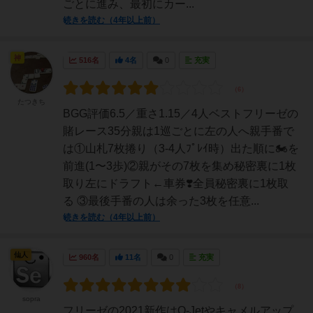
ごとに進み、最初にカー...
続きを読む（4年以上前）
神
516名
4名
0
充実
たつきち
BGG評価6.5／重さ1.15／4人ベストフリーゼの
賭レース35分親は1巡ごとに左の人へ親手番で
は①山札7枚捲り（3-4人ﾌﾟﾚｲ時）出た順に🏍を
前進(1〜3歩)②親がその7枚を集め秘密裏に1枚
取り左にドラフト←車券❣️全員秘密裏に1枚取
る ③最後手番の人は余った3枚を任意...
続きを読む（4年以上前）
仙人
960名
11名
0
充実
sopra
フリーゼの2021新作はQ-Jetやキャメルアップ