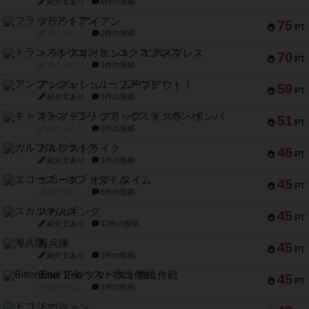
紹介文あり
6件の投稿
フラットアイアン
75
PT
紹介文なし
2件の投稿
トランスオリエント・エクスプレス
70
PT
紹介文なし
1件の投稿
アンブッシュ！：ムーブアウト！
59
PT
紹介文あり
1件の投稿
キャプテン・フリップ：イスラ・ボンバ
51
PT
紹介文なし
2件の投稿
ガルフストライク
46
PT
紹介文あり
1件の投稿
エコーズ・オブ・タイム
45
PT
紹介文なし
8件の投稿
スカルキング
45
PT
紹介文あり
12件の投稿
海兵隊
45
PT
紹介文あり
1件の投稿
Bitter End ブタペスト救出作戦
45
PT
紹介文なし
1件の投稿
ドコジャン