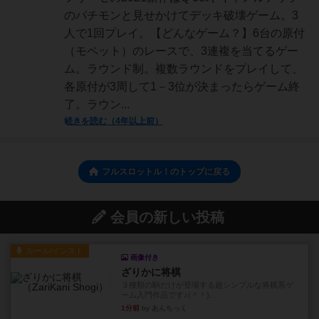
のパチモンと見せかけてデッキ破壊ゲーム。3
人で1回プレイ。【どんなゲーム？】6台の原付
（モペット）のレースで、3連複を当てるゲー
ム。ラウンド制。複数ラウンドをプレイして、
各原付が3周して1－3位が決まったらゲーム終
了。ラウン...
続きを読む（4年以上前）
フルスロットル！のトップに戻る
会員の新しい投稿
ルール/インスト
画像付き
ざりかに将棋
３種類の駒だけが登場する超シンプルな将棋系ゲ
ーム入門作品です♪(＾＾)...
1分前
by あんちっく