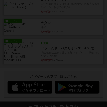
自分の前に背を向けて並ぶ5枚の手札の数字を当て
るゲーム。相手の手札/場...
約5時間前
by daisdice
レビュー
カタン
神ゲー
約5時間前
by アプー
レビュー
充実
ドゥームド・バタリオンズ：ASLモジュール11
『Squad Leader』用の追加マップとして発売され
たマップの#9...
約6時間前
by Chaco
ボドゲーマのアプリ版はこちら