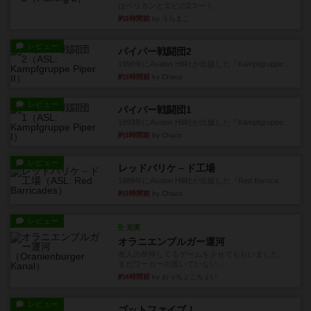
はペリカンとエビの2スート...
約3時間前
by うらまこ
レビュー
パイパー戦闘団2
1996年にAvalon Hill社が出版した『Kampfgruppe...
約3時間前
by Chaco
レビュー
パイパー戦闘団1
1993年にAvalon Hill社が出版した『Kampfgruppe...
約3時間前
by Chaco
レビュー
レッドバリケ－ド工場
1989年にAvalon Hill社が出版した『Red Barrica...
約3時間前
by Chaco
レビュー
充実
オラニエンブルガー運河
友人の所持してるゲームをさせてもらいました。
まだワーカーの置いていない...
約4時間前
by おっちょこちょい
レビュー
ゴットファイブ！