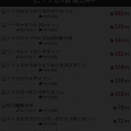
アクセス数 急上昇中
リワイルド：サウスアメリカ
552
PT
紹介文なし
2件の投稿
マーケットフレッシュ
170
PT
紹介文あり
1件の投稿
ファイアー・ブルズ / 火牛陣
141
PT
紹介文なし
1件の投稿
ワン・トゥ・ファイブ
122
PT
紹介文あり
1件の投稿
トランスオリエント・エクスプレス
119
PT
紹介文なし
1件の投稿
フラットアイアン
118
PT
紹介文なし
2件の投稿
エコーズ・オブ・タイム
118
PT
紹介文なし
8件の投稿
南北戦争
79
PT
紹介文あり
1件の投稿
キャプテン・フリップ：イスラ・ボンバ
72
PT
紹介文なし
2件の投稿