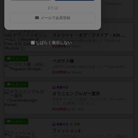
1987年にAvalon Hill社が出版した『Hedgerow
または
He...
約2時間前
by Chaco
メールで会員登録
レビュー
充実
ストリート・オブ・ファイア：ASLデラックスモジュール1
1985年にAvalon Hill社が出版した『Streets of ...
しばらく表示しない
約2時間前
by Chaco
レビュー
ペガサス橋
1997年にAvalon Hill社が出版した『Pegasus Bri...
約2時間前
by Chaco
レビュー
画像付き
オラニエンブルガー運河
存在をうっすらと認識していたけど、セールやっ
てて、2人専用でワカプレと...
約2時間前
by みいやん
レビュー
画像付き
充実
フィッシェン2
ゲームの流れはフィッシェンだが、ゲーム開始時