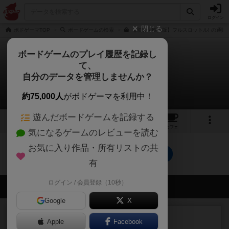
ログイン
閉じる
ボドゲーマTOP
ボードゲームの検索
【和訳付輸入版】フルスロットル! の通販
ボードゲームのプレイ履歴を記録し
て、
フルスロットル！
自分のデータを管理しませんか？
0件のリプレイ日記
約75,000人
がボドゲーマを利用中！
遊んだボードゲームを記録する
14
9
40
トップ
画像
動画
レビュー
カフェ
気になるゲームのレビューを読む
お気に入り作品・所有リストの共
フルスロットル！のトップに戻る
有
ログイン / 会員登録（10秒）
会員の新しい投稿
Google
X
レビュー
充実
Apple
Facebook
ヘッジロウ・ヘル