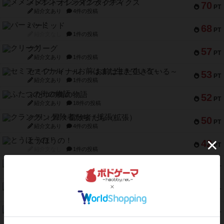
メメントオンラインタクティクス
70
PT
紹介文あり
4件の投稿
パーミッド
68
PT
紹介文なし
1件の投稿
クリーグ
57
PT
紹介文あり
1件の投稿
セミファイナル ～お前はまだ生きている～
53
PT
紹介文あり
1件の投稿
ふたつの街の物語
52
PT
紹介文あり
18件の投稿
クランク! ：冒険者たち（拡張）
50
PT
紹介文あり
4件の投稿
とうほうの！
42
PT
紹介文なし
1件の投稿
スターマイン・ラミー ポケット
42
PT
紹介文あり
2件の投稿
海兵隊
39
PT
紹介文あり
1件の投稿
スーパーストア3000
39
PT
紹介文なし
1件の投稿