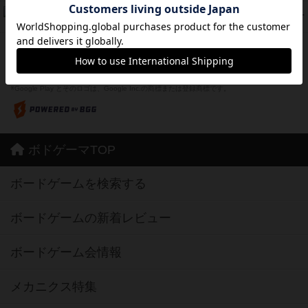
フリップ７：復讐心とともに
37
PT
紹介文なし
2件の投稿
※Apple、Apple のロゴ は、米国および他の国々で登録されたApple Inc.の商標です。
※App Store は、Apple Inc.のサービスマークです。
※Android は、グーグル インコーポレイテッドの商標または登録商標です。
※Google Play とそのロゴは、Google Inc.の商標または登録商標です。
ボドゲーマTOP
ボードゲームを検索する
ボードゲームの新着レビュー
ボードゲーム会情報
メカニクス特集