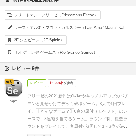
フリードマン・フリーゼ（Friedemann Friese）
ラース・アルネ・マウラ・カルスキー（Lars-Arne "Maura" Kalusky）
2F-シュピーレ（2F-Spiele）
リオ グランデ ゲームス（Rio Grande Games）
レビュー 9件
仙人
レビュー
960名
が参考
フリーゼの2021新作はQ-Jetやキャメルアップのパチ
sopra
モンと見せかけてデッキ破壊ゲーム。
3人で1回プレ
イ。
【どんなゲーム？】
6台の原付（モペット）のレ
ースで、3連複を当てるゲーム。
ラウンド制。複数ラ
ウンドをプレイして、各原付が3周して1－3位が決ま
ったらゲーム終了。
ラウンドの開始時に、各色1－3の