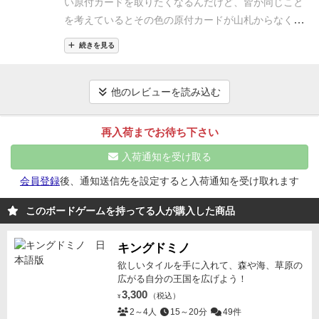
盤あたりで「他の人が狙っていそうな色の大きい数字
い原付カードを取りたくなるんだけど、皆が同じこと
コマで渋滞してるので全く移動しないこともあります)
いう意味では、ボードゲーム会でやるには少し難しい
ら前に出た色は、山札2巡目も先に出てくるわけで、
を敢えて取り、後半のスピードを削る」という戦略も
を考えているとその色の原付カードが山札からなくな
【両面ボード】
❶2つに道が別れてるコース
❷停ると
んじゃないかな。。。どちらかといえば、家庭で何度
取らないわけにはいかない。とはいえ、取ろうとして
とれます。
公開されたカードから順にドラフト的に手
るので、後半で全然進まなくなって追い抜かれていく
＋2進むコース
両面プレイしてみてどちらも楽しい
ど
も遊ぶ感じがいいのかな。
ゲームの進行としては、各
続きを見る
いるカードの数値が最大値の「３」とかだと、後半問
札を選んでいくので、特に2，3番手の人は、前の人が
というジレンマ。
明らかに出遅れていて誰もカードを
ちらかなら❶
【感想】
周回遅れが1位になる展開で劇
ターンは駒移動フェーズとビッドフェーズに分かれて
題なく進めるのか？今見えている現状1位の色の
何を取ったか把握しやすいです。そのため、それに乗
とってなさそうな原付を密かに集めて、後半で逆転す
的〜な展開が素敵な傑作
キャメルアップ/ロイヤルター
いる感じ。
駒移動フェーズでは、各駒が動く数が書か
「３」のカードを取るべきか？ と非常に頭を悩ませ
ってカードを選ぶのか、その色の勝利を妨害するよう
るとアドレナリンがドバドバ。
終盤は「赤濃い
他のレビューを読み込む
フ
2つの名作より優れた点
・45分程度で終わり、展開
れたカードがプレイヤー人数＋3または4（どちらかは
る。
基本盤面では1周が12マス。3周するためには36マ
な取り方をするのか等選択できます。
とはいえ基本的
ー！！！」「あーお、あーお！」みたいに声を出して
が早く少ないルール
・ドラフトでレースを、コントロ
人数による）枚開かれて、それに合わせて駒が動く。
ス進む必要がある。
山札1周で動けるマス数は各色1x5,
にはパーティーゲームです。序盤追い上げていた色が
応援(笑) とても盛り上がるゲームです。
●妻
すごい盛
再入荷までお待ち下さい
ールしてる気分になれる
・移動は自動処理なので、ダ
ビッドフェーズでは、ターンプレイヤーから順番に、
2x5, 3x4で27マスで、山札は必ず2巡することが分か
全然進まなくなったり、周回遅れの色が最後でぐんぐ
り上がるね！
ルールを聞いた時はシンプル過ぎてレー
ウンタイムが無い
・レース途中で諦める事が無い（秘
開かれたカードの中から秘密裏に1枚選んで自分のカ
入荷通知を受け取る
っている。
84枚の山札、4人でやれば1Rに7枚公開。
ん追い上げたりと、気軽に出来て盛り上がれるゲーム
スゲームとし手盛り上がるか疑問だったけど、さすが
密裏に車券を持つ為）
・最後の答え合わせまで盛り上
ードにして、次の人にカードを渡していく。最後の人
12Rで山札が1巡して、48枚がデッキから抜かれた状
だと思います。サイコロを使わない運要素の強いレー
はフリーゼだね。
●ゆづ(10歳の娘)
楽しい！
速く進みそ
会員登録
後、通知送信先を設定すると入荷通知を受け取れます
がり持続
ゲーマーズゲームではないが、プレイ幅が広
は余ったカードを山札の一番下に、恣意的な順番で埋
態になる。下手すれば「推しの色全部抜く」みたいな
スゲームという感じで新鮮でした。
うな人気のバイクのカードをとると後半で遅くなって
く
ファミリーゲームとして傑作
アートもテーマと合っ
める。
大きい数字を手札にしちゃうと、ゲーム後半で
このボードゲームを持ってる人が購入した商品
状況になりかねない。
そんなこんなのジレンマを味わ
負けるんだね！
予測するのが難しい！
●ヨタくん(6歳の
ていて言うことなし！！
注意）山札のリシャッフルが
駒が進みにくくなるので、そこは注意しないといけま
いつつ、最後まで気の抜けないレースを体験できる非
息子)
めっちゃ楽しい！
1位になるカードを自分だけが
良いタイミングになるよう
カード枚数が、きちっと調
せん。
これだけだから、本当にルールは簡単です。あ
常によいゲームでした。
キングドミノ
電力会社のような重ゲーを求
たくさん取ってるすごい嬉しいね！
レースゲームって
整されているので
3周ちゃんと遊んでくださいネ
と、レースゲームだから子どもも楽しめると思う。と
める人には向きませんが、重ゲーの合間に、またはち
欲しいタイルを手に入れて、森や海、草原の
楽しいよね。
ルール詳細や評価などは下記ブログで。
いうところで、ご家庭用にどうかな？
広がる自分の王国を広げよう！
ょっと変わったゲームをやってみたい方、パーティー
3,300
（税込）
¥
ゲームで盛り上がりたい人にはお勧めのゲームです。
2～4人
15～20分
49件