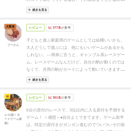
ードとして)列に並べるんだと思われます
【1位が決ま
ない。
全員が1位を取ると思われた色は率先してドラ
い)
・以上を規定回数繰り返す。
・公開されたカードを
ると車券のドラフトは無し】
ゴールラインを最初に4
続きを見る
フトされ、終盤の推進力が残念なことになる。一方で
回収し、非公開のまま親が1枚選んで手札とする。
・
回超え3周したコマを、1位のマスに移動したらそれ以
見向きもされなかった色は後半怒涛の追い上げを見せ
残りを左隣に渡し、同じく非公開で1枚選び手札とす
降は、車券を受け取るフェイズは省きます
【ゲーム終
大賢者
る。これが最後まで手に汗握る展開を生み出すエンジ
レビュー
377名
が参考
る。
・以上を一周繰り返す。
・最後の人は、1枚手札
了】
3台目が3周してゴールラインを越えたら１～3位
ンとなっている。
各自のドラフトしたカードが、共通
を選んだあと、残ったカードの順番を決めて山札の一
が決まります
その時点でレースは終了し、手持ちの車
子どもと遊ぶ家庭用のゲームとしては結構いいかも。
デッキの構成を変更していく。レースゲームと見せか
番下に戻す。
・親が左隣へ。
を繰り返して、1着が出
プーさん
券を公開
順位によって各プレイヤーは得点を集計しま
大人どうしで遊ぶには、他にもいいゲームがあるかも
けて、緩い速度で進む共通デッキ破壊ゲームだった。
るまで繰り返します。
1着決定後は、カード公開のみ
す
1位の車券枚数×4点
2位の枚数×3点
3位の枚数×2点…
しれない。
---
簡単に言うと、ギャンブル系レースゲー
【感想とか】
ルール読みしながらゲームを開始したと
で3着まで決めます。
3位決定時、それぞれの手札を公
合計最多勝ち
【同点判定】
同点の人の車券を確認し 4
ム。
レースゲームなんだけど、自分の駒が動くのでは
きは「これはゲームなのか？展に出せそう。どうした
開し、
・1位の色のカード1枚につき4点
・2位の色のカ
位以下の得点を
↓の方法で加点します
4位の枚数×4点
5
なくて、共用の駒がカードによって動いていきます。
フリーゼ」と全員が頭に？マークを浮かべながら進め
ード1枚につき3点
・3位の色のカード1枚につき2点
と
位の枚数×3点
6位の枚数×2点
【コマの配置／移動】
・
プレイヤーは、どの駒が上位に入るのかを見極めて、
ていました。
レーシングゲームなのにプレイヤーが駒
して得点計算し、合計点が一番多い人が勝利です。(カ
続きを見る
ゴールラインの手前のマスに1マス1コマで適当に全コ
勝ちそうな駒に賭けていきます、なゲーム。なんだけ
を進めないなんて、「
おさかなくん
」じゃないんだか
ードの数字は関係ありません)
1度、5人でプレイしまし
マを配置
・移動後のコマは 2レーンとも空いている場
ど。。
ルール的には、キャメルアップとかロイヤルタ
ら、と。
2ラウンド目、3ラウンド目と進めて、「あ、
た。
3着以内の色のカードを持っていないとそもそも
神
合は内側に置く
・移動数は、2列あるレーンで1マスと
レビュー
361名
が参考
ーフあたりを徹底的にシンプルにした上で、オリジナ
このゲーム1位取りそうって何も考えずにドラフトし
得点にならないため、序盤はなるべく分散させて獲得
数える
・2レーン共 コマで埋まっているマスも1マスと
リティを加えた感じ。運要素はかなり減ってる。ルー
てたらアカン」と気づき始め、ゲームが終わるころに
します。
しかし、数字の大きいカードを取ってしまう
6台の原付のレースで、3位以内に入る原付を予測する
数える
・移動数が越えているなら 埋まっているレーン
ルはとても簡単なので、低学年とかでも十分楽しめ
ヒロ(新！ボ
は「さすがフリーゼ」と手のひらをクルックルとひっ
と、山札に戻すカードは小さい数字のみとなり、終盤
ゲーム！
＜感想＞
●自分
よくできてます。
ゲーム前半
ードゲーム家
を通り越せます
・移動先のレーンが2列共コマで埋ま
る。ただ、ここに加えたオリジナリティが厄介で、初
くり返してました。
全員が推すとデッキからその色の
族)
でその色のコマは全然進まなくなります。
なので、中
は、特定の原付きがガンガン進むのでついついその強
っている場合
空いている手前のマスに置く
(最初は
回プレイでと経験者では圧倒的な差が出てくる。そう
カードが薄まり、全然進まなくなる。といって序盤か