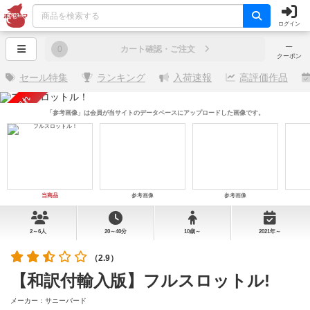
ログイン
─
0
カート確認・ご注文
クーポン
セール特集
ランキング
入荷速報
高評価作品
売り切れ
「参考画像」は会員が当サイトのデータベースにアップロードした画像です。
当商品
参考画像
参考画像
2～6人
20～40分
10歳～
2021年～
（2.9）
【和訳付輸入版】フルスロットル!
メーカー：サニーバード