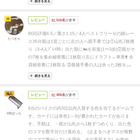
続きを見る
数字が書かれたカードを人数＋3枚を1枚ずつ公開し、
その色の原付を書かれた数字だけ進める。到達場所が
神
レビュー
516名
が参考
他の原付で埋まってたらその手前までしか進めない。
その後、スタートプレイヤーから
公開されたカードを
BGG評価6.5／重さ1.15／4人ベスト
フリーゼの賭レー
1枚ずつドラフトしていく
。
このドラフトしたカード
たつきち
ス35分
親は1巡ごとに左の人へ
親手番では
①山札7枚捲
が「どの色の原付が勝つか」の競りとなり、ゲーム終
り（3-4人ﾌﾟﾚｲ時）
出た順に🏍を前進(1〜3歩)
②親がそ
了時にドラフトしたカード1枚につき、1位なら4点、2
の7枚を集め秘密裏に1枚取り
左にドラフト←車券❣️ 全
位なら3点、3位なら2点と勝利点になる。
全員が1枚ず
員秘密裏に1枚取る
③最後手番の人は余った3枚を任意
つドラフトしたら、最後手番のプレイヤーが残り3枚
の順で山札の下へ戻します
【2-3人プレイ】
最後手番が
を好きな順に並べて山札の一番下に戻す。
スタートプ
続きを見る
更に1枚を山札の下に戻すのとは別に脇に列にして裏
レイヤーマーカーを左隣に渡して、以上をゲーム終了
で置く
6ターン目に6枚の列ができたら最初に置いた
カ
条件を満たすまで繰り返す。
ルールを聞いてもパッと
仙人
レビュー
405名
が参考
ードを表に公開する
これ以降も列に1枚置く度に最初
しないと思うが、やってみてからその本質に気づく。
に置いたカードから順に1枚表にする
※これら列に並
そう、このゲーム、プレイヤーが特定の色の原付を推
6台のバイクの内3位以内入賞する色を当てるゲームで
んだカードは再利用されず
何色を山札に戻さなかった
9割ぼっち
せば推すほど推進力が減っていくのだ。
ドラフトされ
す。
カードには各色1～3が書かれたカードがありま
のか？
ヒントとして公開されていきます
※2-3人の場
たカードは山札には戻らない。誰がどのカードをドラ
す。
手順は、
・親が山札から1枚ずつめくり、出た色
合:人数が少ないと山札に戻るカードが多いので調整の
フトしたかは非公開情報となるので、山札にどの色
のコマを数字分だけ進める。
(止まるべきマスが複数
為に、最後手番が任意のカードを毎回1枚ずつ(抜きカ
の、どの数字のカードが残っているかは推測するしか
のコマで塞がっている場合、その直前までしか進めな