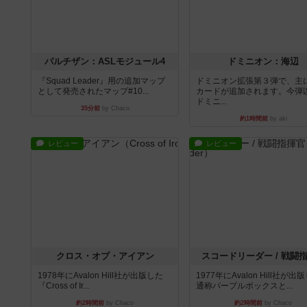
パルチザン：ASLモジュール4
ドミニオン：海辺
『Squad Leader』用の追加マップ
ドミニオン拡張第３弾で、主
として発売されたマップ#10...
カードが追加されます。今弾
ドミニ...
35分前
by Chaco
約1時間前
by aki
レビュー
レビュー
クロス・オブ・アイアン
スコードリーダー / 戦闘
1978年にAvalon Hill社が出版した
1977年にAvalon Hill社が
『Cross of Ir...
通称パープルボックスと...
約2時間前
by Chaco
約2時間前
by Chaco