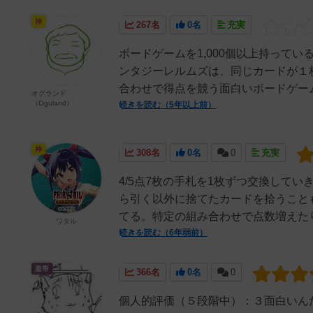
神
267名
0名
充実
ボードゲームを1,000個以上持って
ンタジーレルムズは、同じカードが１
合わせで得点を競う面白いボードゲーム
オグランド
（Oguland）
続きを読む（5年以上前）
神
308名
0名
0
充実
4/5点7枚の手札を1枚ずつ交換して
ら引く以外に捨てたカードを拾うこと
てる。特定の組み合わせで点数増えたり
ワタル
続きを読む（6年弱前）
皇帝
366名
0名
0
個人的評価（５段階中）：３面白いん