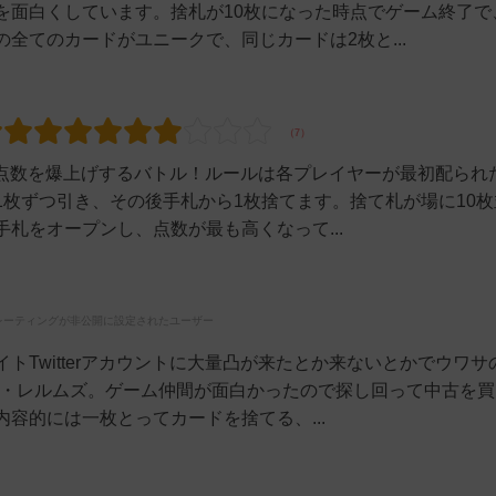
を面白くしています。捨札が10枚になった時点でゲーム終了で
全てのカードがユニークで、同じカードは2枚と...
の点数を爆上げするバトル！ルールは各プレイヤーが最初配られ
枚ずつ引き、その後手札から1枚捨てます。捨て札が場に10枚
札をオープンし、点数が最も高くなって...
レーティングが非公開に設定されたユーザー
Twitterアカウントに大量凸が来たとか来ないとかでウワサ
ー・レルムズ。ゲーム仲間が面白かったので探し回って中古を買
容的には一枚とってカードを捨てる、...