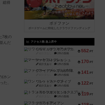
、総得
ボドファン
ボードゲームに特化したクラウドファンディング
た7枚の
アクセス数 急上昇中
並んだ
リワイルド：サウスアメリカ
552
PT
紹介文なし
2件の投稿
マーケットフレッシュ
170
PT
紹介文あり
1件の投稿
ファイアー・ブルズ / 火牛陣
141
PT
紹介文なし
1件の投稿
の(ホン
ワン・トゥ・ファイブ
122
った、
PT
紹介文あり
1件の投稿
トランスオリエント・エクスプレス
119
PT
紹介文なし
1件の投稿
フラットアイアン
118