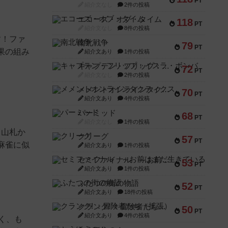
PT
紹介文なし
2件の投稿
エコーズ・オブ・タイム
118
PT
紹介文なし
8件の投稿
す！ファ
南北戦争
79
PT
果の組み
紹介文あり
1件の投稿
キャプテン・フリップ：イスラ・ボンバ
72
PT
紹介文なし
2件の投稿
メメントオンラインタクティクス
70
PT
紹介文あり
4件の投稿
パーミッド
68
PT
紹介文なし
1件の投稿
。山札か
クリーグ
57
PT
麻雀に似
紹介文あり
1件の投稿
セミファイナル ～お前はまだ生きている～
53
PT
紹介文あり
1件の投稿
ふたつの街の物語
52
PT
紹介文あり
18件の投稿
クランク! ：冒険者たち（拡張）
50
PT
紹介文あり
4件の投稿
く、も