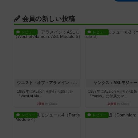
会員の新しい投稿
レビュー
レビュー
ウエスト・オブ・アラメイン：ASLモジュール5
ヤンクス：ASLモジュー
1988年にAvalon Hill社が出版した
1987年にAvalon Hill社が出
『West of Ala...
『Yanks』に付属のマ...
7分前
by Chaco
14分前
by Chaco
レビュー
レビュー