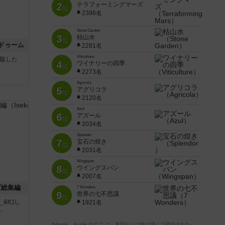
2
テラフォーミングマーズ
位
2396名
Stone Garden
3
枯山水
位
ドゥーム
2281名
Viticulture
が出版した
4
ワイナリーの四季
位
2273名
Agricola
5
アグリコラ
位
2120名
Azul
6
アズール
位
2034名
Splendor
7
宝石の煌き
位
2031名
Wingspan
8
ウイングスパン
位
2007名
ズ総集編
7 Wonders
9
世界の七不思議
位
lt;)し
1921名
.
※Apple、Apple のロゴ は、米国および他の国々で登録された