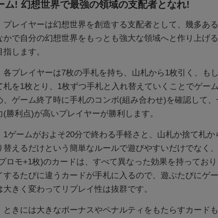
ーム! 幻想世界で最強の領域の支配者となれ!
プレイヤーは幻想世界を創造する支配者として、幾多ある
なかで自分の幻想世界をもっとも強大な領域へと作り上げ
目指します。
各プレイヤーは7枚の手札を持ち、山札から1枚引く、も
て札を1枚とり、1枚ずつ手札と入れ替えていくことでゲー
め、ゲーム終了時に手札のコンボ(組み合わせ)を確認して、
力(勝利点)が高いプレイヤーが勝利します。
1ゲームがおよそ20分で終わる手軽さと、山札か捨て札か
り替えるだけという簡単なルールで遊びやすいだけでなく、
(プロモ+1枚)のカードは、すべて異なった効果を持ってお
イするたびに違うカードが手札に入るので、遊ぶたびにゲ
は大きく変わってリプレイ性は抜群です。
ときには大きなボーナスやペナルティをもたらすカードも