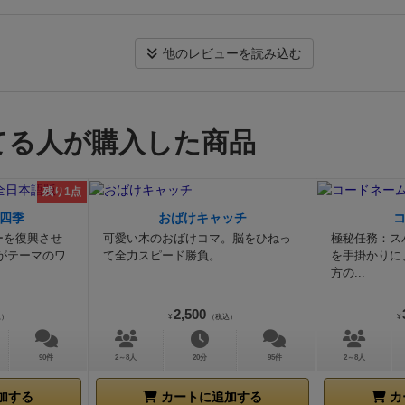
数が高くなる」「△△があると点数が下がる」「□□の効果
ゲームの中で、過去一シンプルなルールなので、特殊効果嫌
る」など、メリットやデメリットが様々にあります。これら
ば、おすすめしたい作品。
他のレビューを読み込む
に絡み合っており、捨て札10枚になんてあっという間に終
と思いきや、「あれとこれを入れ替えると…ああ、そうする
数下がるか、そうなるとこれの入れ替えだと…？」等、相当
ます 笑 これがこのゲームの満足度、密度を高めていると
う。
てる人が購入した商品
私は2人プレイを試しましたが、かなり悩ましく、熱い戦い
た！若干ソロプレイの雰囲気はあり、攻撃要素などもありま
残り1点
が捨てたカードによって点数が相当上がる場合もあるのでお
ギラギラ目を光らせる事になります。ただし、捨て札が10
四季
おばけキャッチ
了なので、人数が多いと思うようなコンボを作れず消化不良
ーを復興させ
可愛い木のおばけコマ。脳をひねっ
極秘任務：ス
がテーマのワ
て全力スピード勝負。
を手掛かりに
れません。2人がベスト、せいぜい3人くらいまでかもしれ
方の...
ウスルールで終了条件を人数ごとに緩和する(3人なら12枚、
リかもしれません。
2,500
なお他の方も書かれてますが、手軽にコンボを作れるサクサ
込）
¥
（税込）
¥
ムなのですが点数計算はメリットデメリットが絡み合って難
90件
2～8人
20分
95件
2～8人
するので、webサイトやアプリの利用がオススメです♪
2021
2021年のドイツ年間ゲーム大賞エキスパート部門にファン
加する
カートに追加する
カ