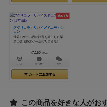
残り1点
アグリコラ：リバイズドエディシ
ョン
世界のゲーム界の話題を独占した話
題の農場経営ゲームの改定新版!
7,150
¥
（税込）
1～4人
30～120分
45件
カートに追加する
この商品を好きな人がお