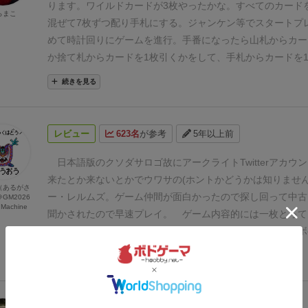
いて、手札から1枚捨てる。これだけ。常に自分の手札は7
ります。
ワイルドカードが3枚やったかな。
すべてのカード
らまこ
るので、その7枚の組み合わせで高得点を目指す。このコン
混ぜて7枚ずつ配り手札にする。
ジャンケン等でスタートプ
とこのコンボは諦めるしかない・・・どっちが高得点になる
めて時計回りにゲームを進行。手番になったら山札からカー
びる要素はあるのか？この作業がパズルのようで楽しい。
例
か捨て札からカードを1枚引くかをして、手札からカードを
枚の組み合わせであれば、基本点が９点＋40点+27点(カー
す。
これを場にある捨て札が10枚になるまで、順番に手番
続きを見る
字の合計）、それに加えて山岳にボーナス50点が付きます
ます。
ゲームの目的としては、ゲーム終了時までに手札にあ
けで126点の高得点！決まれば気分爽快です。
問題はゲーム
み合わせで得点(戦力値、ボーナス)を稼ぐことを目指す。組
共通の捨て札が10枚になった時点で終了なので、例えば4人
り大量得点になりますが、逆に大量失点になる組み合わせも
レビュー
623名
が参考
5年以上前
ば2-3手順でゲームが終わってしまうし、最大人数の7人ゲ
札入れ換えをしていくってルールで、はじめの手札で多少の
下手すれば1回の手番で終わる可能性がある事。捨て札から
ますが分かりすいのとうまく組み合わせられたら嬉しいです
日本語版のクソダサロゴ故にアークライトTwitterアカウ
ことがあるとはいえ、捨て札のカードは基本点が低いから捨
女王に軍隊にとがハマりましま。
プレイヤー人数関係なく1
来たとか来ないとかでウワサの(ホントかどうかは知りません
（あるがさ
で、基本的には山札から引くことが多い印象。なので、他の
になった時点でゲーム終了だから、3人ぐらいがよいバラン
ー・レルムズ。ゲーム仲間が面白かったので探し回って中古
GM2026
Machine
勝利するためには最初に配られた7枚が重要・・・で運ゲー
聞かされたので早速プレイ。
ゲーム内容的には一枚とって
あれ？手作りは？(^^;
なお、バリアントルールでBGGで公開
る、ゆるめのドラフト＆セットコレクションというかコンボ
ロゲームのルールが公開されていて、The Game GalleryのH
ラクションは場に捨てたカードを取るの取らないのくらいで
続きを見る
日本語化しています。これはあり！このルールであれば7手
ーです。カードは結構な枚数あり、オールユニークだったと
すので、手作りの楽しさを堪能できます。
→ソロバリアント
(※カードの中身は確認していません)この手のオールユニー
(The Game Gallery）
というわけで、このゲームは実はソロ
力カードゲームにありがちな、カードの中身を覚えないとほ
レビュー
514名
が参考
約2年前