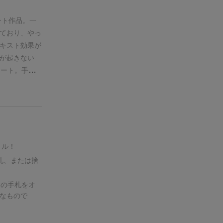
^^;
カード
りですがパッ
。ですが、標
ートワークな
ート作品。
一
んですよね。
不要で(カー
ており、やっ
何か勿体ない
点数が高い人
キスト効果が
ルを考えたく
えればいい勝
が起きない
でゲームが終
うです。何な
タート。
手番
十分に手作り
す(そして、
ム終了。得点
捨てるのも2
めちゃくち
キスパートゲ
てて、捨てた
効化）。
じ
効果が入り乱
ンタイムがエ
手札と場札及
とか好きな人
か勿体ない！
ィを無効化し
て人には向か
得のゲームで
を取るか、と
も嫌いでない
トル！
ません。（ほ
です。
勧め
了が変わらな
札、または捨
じです。点数
レイヤーは1
ームはライ
人くらいまで
自の手札をオ
ェとかなり相
あっただろう
なもので
eekのベス
エキスパート
〇があると点