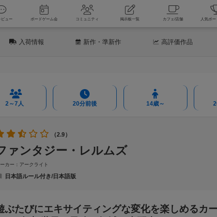
新着レビュー
ボードゲーム会
コミュニティ
掲示板一覧
カフェ
入荷情報
新作
・準新作
高評価
作品
2～7人
20分前後
14歳～
（2.9）
ファンタジー・レルムズ
メーカー：アークライト
日本語ルール付き/日本語版
遊ぶたびにエキサイティングな変化を楽しめるカ