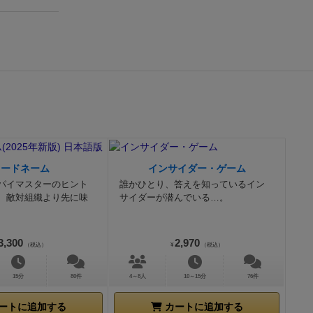
を無効にす
いでなけれ
の効果は複雑
わるんじゃ？
とこっちの点
ウンウン悩み
言えるでしょ
ができまし
せんが、相手
互い捨て札に
枚になると終
コードネーム
インサイダー・ゲーム
になるかもし
パイマスターのヒント
誰かひとり、答えを知っているイン
、敵対組織より先に味
サイダーが潜んでいる…。
ませんね。ハ
など)のもア
3,300
2,970
ク楽しいゲー
（税込）
¥
（税込）
しかったりも
15分
80件
4～8人
10～15分
76件
.5.28追記
タジー・レル
ートに追加する
カートに追加する