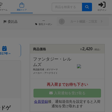
ログイン
/店舗
人気ボードゲーム
通販ストア
─
委託品
0
カート確認・ご注文
割引
クーポン
2,420
商品価格
¥
（税込）
2017年～
ファンタジー・レル
ムズ
商品販売者：ボドゲーマ
メーカー：アークライト
再入荷までお待ち下さい
入荷通知を受け取る
会員登録
後、通知送信先を設定すると入荷
通知を受け取れます
ードゲ