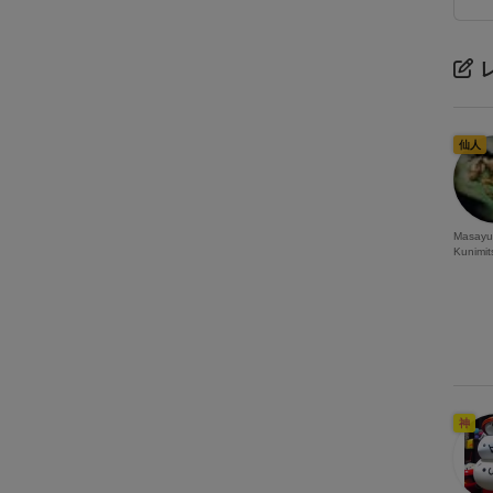
仙人
Masayu
Kunimit
神