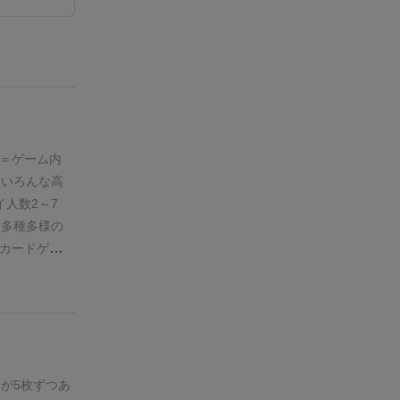
＝
ゲーム内
らいろんな高
人数2～7
＝
多種多様の
カードゲー
内容を聞いた
ムと思って購
ームでした。
加えて複数の
組み。
自分の
場から1枚引
が5枚ずつあ