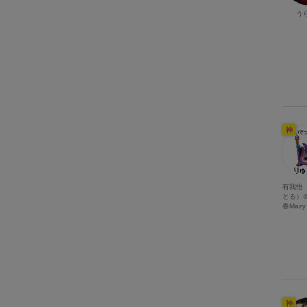
う
神
有我悟
とる）＠
春Mazy 
神