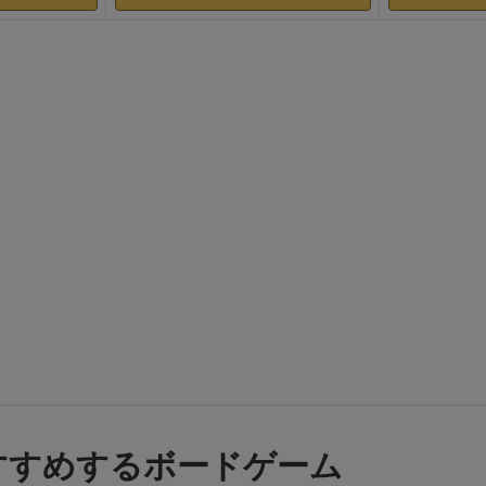
ムズがノミネートされたという事で。おめでとうございます
購入や遊び直される方もいるかと思うので、良ければ戦略・
併せてどうぞ^ ^
↑2人対戦中にたまたま決まった猛獣使いコ
200点越えしたので嬉しかったです 笑
すすめするボードゲーム