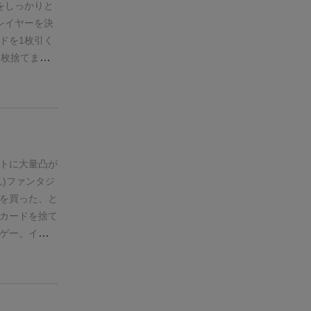
枚に制限され
をしっかりと
ボを優先する
レイヤーを決
のか？まだ伸
ドを1枚引く
えば、この3
1枚捨てま
ドの左上の数
を行っていき
ので、これだ
るカードの組
の終了条件。
み合わせによ
ゲームであれ
あります。
手
ームであれば
方針は決まり
カードを引く
。
今回は王＆
ントに大量凸が
てられるわけ
0枚の捨て札
)ファンタジ
プレイヤーに
スかも。
を買った、と
になりがち。
カードを捨て
されているソ
ゲー。インタ
AL99さんが
、ほぼソロゲ
番回ってきま
思いますが
日本語訳
ク全部特殊能
ゲーなんで
ぼ勝てない的