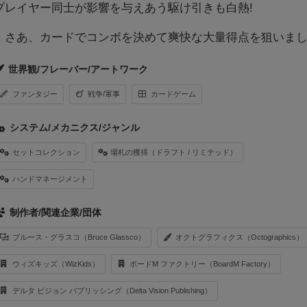
プレイヤー同士が影響を与えあう駆け引きも白熱!
さあ、カードでコンボを決めて爽快な大量得点を狙いまし
世界観/フレーバー/アートワーク
ファンタジー
戦争/軍事
カードゲーム
システム/メカニクス/ジャンル
セットコレクション
場札の獲得（ドラフト / リミテッド）
ハンドマネージメント
制作者/関連企業/団体
ブルース・グラスコ（Bruce Glassco）
オクトグラフィクス（Octographics）
ウィズキッズ（WizKids）
ボードM ファクトリー（BoardM Factory）
デルタ ビジョン パブリッシング（Delta Vision Publishing）