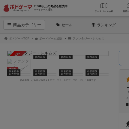
7,500以上の商品を販売中
ボードゲーム通販
データベース
検索
商品
カテゴリー
セール
ランキング
ボドゲーマTOP
ボードゲーム通販
ファンタジー・レルムズ
売り切れ
参考画像
参考画像
参考画像
当商品
参考画像
参考画像
参考画像
参考画像
参考画像
参考画像
参考画像
参考画像
「参考画像」は会員が当サイトのデータベースにアップロードした画像です。