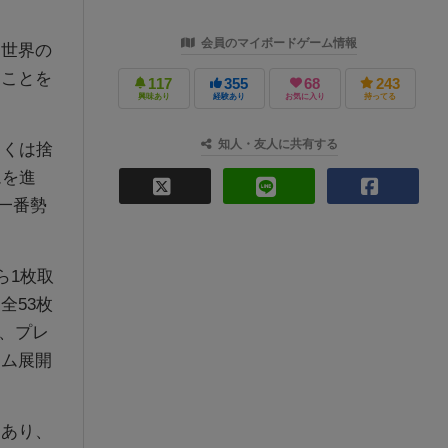
会員のマイボードゲーム情報
世界の
ることを
117
355
68
243
興味あり
経験あり
お気に入り
持ってる
知人・友人に共有する
しくは捨
ムを進
一番勢
ら1枚取
全53枚
り、プレ
ーム展開
あり、