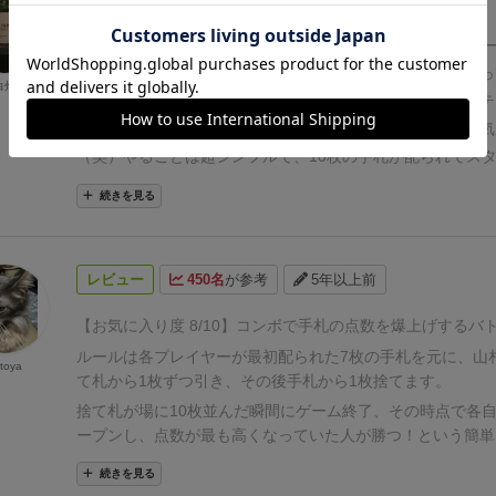
す。対戦はオマケです。エライ人にはそれがわからんのです。(
な要素は一切ありません。何せ
ほぼ運
だからな！
ほぼばか
の種類も多く、いろいろコンボを考えるのも楽しいんですよ
ケージのロゴがクソダサで損はしているものの、カードのア
6/10
2021年ドイツ年間エキスパートゲーム大賞最終ノミネ
準のルルブで複数人数と遊ぼうとすると、消化不良感が残る
どは悪くなく、テキストがかなり多いもののインストもほぼ
時期、日本語版も出ていたが、いつのまにかレアゲーになっ
白州
うがぁ。
ソロゲーとして考えれば、良いかもしれませんが、
ドを引いて捨てるだけ、場にカードが8枚並んだら終わり、
とプレイできたのでレビュー。
全カードオールユニークのテ
んですよねぇ。複数プレイヤーで遊ぶときのバリアントルー
が勝ち)ゲーム慣れしていない人でも運とコンボをうまく拾
あるため、言語依存が半端なく、日本語版じゃないと遊ぶ気
なります。
いま、ぼやっと考えているのは、捨て札が10枚
負になる為、お初の人とゲーマーが遊んでも平等に楽しめそ
（笑）
やることは超シンプルで、10枚の手札が配られてス
わりじゃなくて、山札が尽きたらゲーム終了。これであれば
ら負けても2～3回遊べば初期手札による条件も平準化されま
では、山札か捨札から1枚引く。捨札が10枚になったらゲー
続きを見る
が楽しめそうです。
それに加えて、山札から引くときは2枚(
それが許されるくらいの軽いプレイ感、プレイ時間です)。
が高い人の勝ち！
え？終わり？ マジです。 でもこれ、エ
枚）とか、ゲーム開始時に限って、気に入らないカードを捨
ゃ運が良かったらこういう手が出来ます（ペナルティ完全無
ーム大賞ノミネート作品なんです。
とにかくいろんなカード
枚数だけ引き直すとなどもいいかもしれません。
・・・ダウ
ゃあ運だけなのか、というともちろんそんな事も無く、初期
れていて、アメリカンなゲーム。
特殊効果バリバリのTCG
レビュー
450名
が参考
5年以上前
ライ長くなりそうで、しんどいかなぁ。(^^;
ああああ！なん
び他プレイヤーが捨てたカードなどから、うまい事ペナルテ
にはウケるだろうし、逆にピュアユーロじゃなきゃ無理！っ
よし！ソロゲーで遊ぼう！(^^;
ソロゲーで考えれば、十分納
カードにある様々な属性を最大限に生かすため、何を選び何
ないゲーム。
個人的にアメリトラッシュな特殊効果もTCG
【お気に入り度 8/10】
コンボで手札の点数を爆上げするバ
す。ある意味、このコロナ騒動にマッチしたゲームかもしれ
いうハンドマネジメントの要素を全面的に押し出したゲーム
のでこの評価。
弱点は7人まで遊べるのに、捨札が10枚で終
ルールは各プレイヤーが最初配られた7枚の手札を元に、山
んとに？）
toya
てくれた人曰く「麻雀」だそうで、言われてみればそんな感
い点。つまり、普通に捨札だけ捨ててれば、順番が後半のプ
て札から1枚ずつ引き、その後手札から1枚捨てます。
の計算が面倒くさいところまでそっくりだよ！www
このゲ
回しか手番が来ないｗ さすがに荒すぎるｗ
プレイ人数を4
捨て札が場に10枚並んだ瞬間にゲーム終了、その時点で各
ト層向けでインストが少なくて済むので、ボードゲームカフ
に減らすか、捨札をプレイ人数毎に調整するか、やりようは
ープンし、点数が最も高くなっていた人が勝つ！という簡単
性が良さそうな気がしています。
す。
に・・・。
プレイ人数がMAX７人まで遊べるゲームなのに、G
続きを見る
ト人数が2~3人とか罠すぎるだろ・・・。
そこだけ除けば、
ただし、53枚あるカードは内容が全て異なっており、「〇