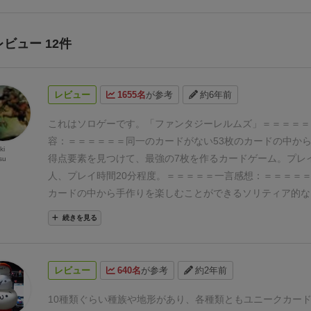
レビュー 12件
レビュー
1655名
が参考
約6年前
これはソロゲーです。「ファンタジーレルムズ」
＝＝＝＝＝
容：
＝＝＝＝＝＝
同一のカードがない53枚のカードの中か
ki
得点要素を見つけて、最強の7枚を作るカードゲーム。プレイ
su
人、プレイ時間20分程度。
＝＝＝＝＝
一言感想：
＝＝＝＝
カードの中から手作りを楽しむことができるソリティア的な
ム。
＝＝＝＝＝＝＝
レビュー詳細：
＝＝＝＝＝＝＝
ゲームの
続きを見る
ときは、麻雀のように高得点の役を求めて手作りをするゲー
入。その印象はプレイしても変わらず。思っていた通りのゲ
基本的にはカードの左上にある数字が基本点となり、それに
レビュー
640名
が参考
約2年前
カードが組み合わさることによってボーナス点がもらえる仕
手順ですることは山札または各プレイヤー共通の捨て札置き
10種類ぐらい種族や地形があり、各種類ともユニークカード