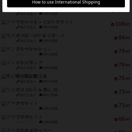
紹介文なし
1件の投稿
1809
112
PT
紹介文あり
1件の投稿
ファースト・イン・フライト
108
PT
紹介文あり
3件の投稿
モズビ－ズ・レイダ－ズ
94
PT
紹介文あり
1件の投稿
テンプテーション
79
PT
紹介文なし
2件の投稿
インドネシア
78
PT
紹介文あり
2件の投稿
宵と暁の呪文書
75
PT
紹介文あり
8件の投稿
リスボン・トラム 28
73
PT
紹介文あり
9件の投稿
アマナイト
73
PT
紹介文なし
1件の投稿
ブラヴェスト
66
PT
紹介文なし
1件の投稿
スペクタキュラー