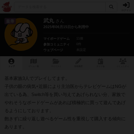
ログイン
武丸
さん
皇帝
2025年06月15日から利用中
11個
マイボードゲーム
0件
参加コミュニティ
未設定
ウェブページ
トップ
ゲーム一覧
マイリスト
投稿履歴
ボ
ドゲ
会
コミュニティ
基本家族3人でプレイしてます。
子供の眼の病気+近眼により主治医からテレビゲームはNGが
出ている為、Switch等を買い与えてあげられない分、家族で
やれそうなボードゲームがあれば積極的に買って遊んであげ
るようにしております。
飽きずに繰り返し遊べるゲーム性を重視して購入する傾向に
あります。