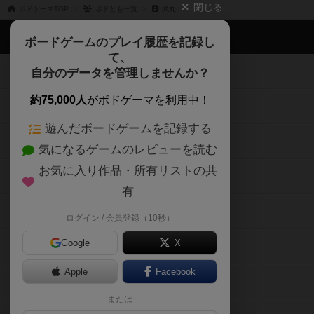
閉じる
ボドゲーマTOP
ボドとも一覧
武丸
ボドゲーマTOP
ボードゲームのプレイ履歴を記録し
て、
ボードゲームを検索する
自分のデータを管理しませんか？
約75,000人
がボドゲーマを利用中！
ボードゲームの新着レビュー
遊んだボードゲームを記録する
ボードゲーム会情報
気になるゲームのレビューを読む
お気に入り作品・所有リストの共
メカニクス特集
有
掲示板・トピックス
ログイン / 会員登録（10秒）
Google
X
ボドとも・会員一覧
Apple
Facebook
ボードゲーム業界コラム
または