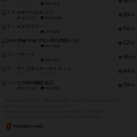
60
PT
紹介文なし
1件の投稿
スモールワールド
59
PT
紹介文あり
13件の投稿
ギャンブラー
58
PT
紹介文なし
2件の投稿
Bitter End ブタペスト救出作戦
52
PT
紹介文なし
1件の投稿
ラピード
46
PT
紹介文なし
1件の投稿
ザ・フラッフィー・ライト
44
PT
紹介文なし
0件の投稿
ふたつの城の物語
39
PT
紹介文あり
6件の投稿
※Apple、Apple のロゴ は、米国および他の国々で登録されたApple Inc.の商標です。
※App Store は、Apple Inc.のサービスマークです。
※Android は、グーグル インコーポレイテッドの商標または登録商標です。
※Google Play とそのロゴは、Google Inc.の商標または登録商標です。