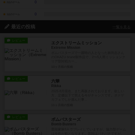
0
2点のゲーム
0
1点のゲーム
最近の投稿
一覧を見る
レビュー
エクストリームミッション
Extreme Mission
ボムバスターズで一躍時の人となった林尚志さん
のOKAZU brand製作品で、2〜5人用ミッションク
リア型対戦カー...
10ヶ月前
の投稿
レビュー
六華
Rikka
2025.8月現在、また再販されております。欲しい
方、定価以下で買える今がチャンスです。ボドゲ
カフェでしか遊んだ事...
11ヶ月前
の投稿
レビュー
ボムバスターズ
Bomb Busters
普段家族3人でプレイしていますが、協力型ゲーム
は今作が初となります。普段はバチバチですが、