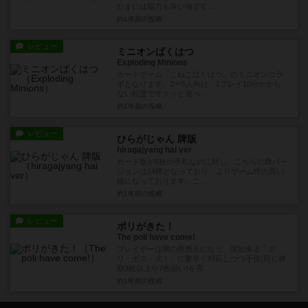
たまには協力も良い物です...
約1年前
の投稿
レビュー
ミニオンばくはつ
Exploding Minions
カードゲーム「こねこばくはつ」のミニオンコラ
ボとなります。2〜5人向け、1プレイ10分かから
ない程度でサクッと遊べ...
約1年前
の投稿
レビュー
ひらがじゃん 牌版
hiragajyang hai ver
カード版が8枚の手札なのに対し、こちらの牌バー
ジョンは14牌となっており、よりゲーム性の高い
物になっております。こ...
約1年前
の投稿
レビュー
ポリがきた！
The poli have come!
プレイヤーは闇の粉商人になり、突如来る「ポ
リ・ボス・犬！」に素早く対応しつつ手役(同じ種
類3枚以上や7色揃い)を育...
約1年前
の投稿