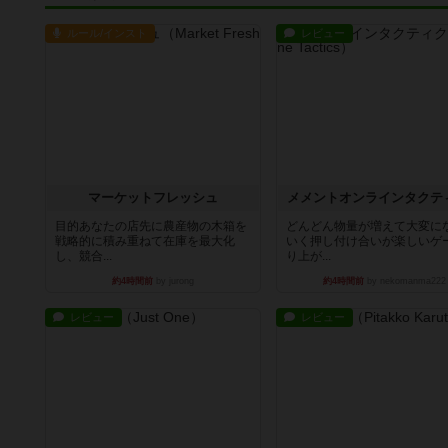
ルール/インスト
レビュー
マーケットフレッシュ
メメントオンラインタクテ
目的あなたの店先に農産物の木箱を
どんどん物量が増えて大変に
戦略的に積み重ねて在庫を最大化
いく押し付け合いが楽しいゲ
し、競合...
り上が...
約4時間前
by jurong
約4時間前
by nekomanma222
レビュー
レビュー