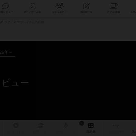
索
新着レビュー
ボードゲーム会
コミュニティ
掲示板一覧
タカミネコウヘイさんの投稿
025年～
レビュー
1
リプレイ
日記
戦略
・コツ
ルール
/インスト
掲示板
拡張/関連
作
次