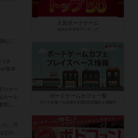
人気ボードゲーム
総合おすすめランキング
挑むこ
基づき、
のが基本
字のカー
ボードゲームカフェ一覧
はルール
ボドゲが遊べる店舗を全国500店舗以上掲載中
獲得し、
いた、川
はどの