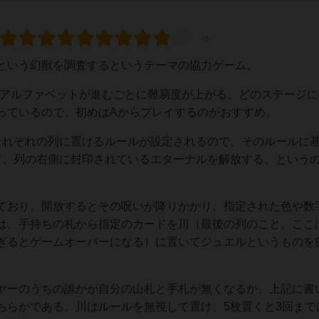
という幻獣を調査するというテーマの協力ゲーム。
、アルファベットが進むごとに難易度が上がる。どのステージに
っているので、初めはAからプレイするのがおすすめ。
それぞれの列に置けるルールが設定されるので、そのルールに
て、列の右側に封印されているエターナルを解放する、という
ており、開放するとその呪いが降りかかり、指定された色や数
は、手持ちの札から指定のカードを川（最後の列のこと。ここ
ぎるとゲームオーバーになる）に置いてジュエルというものを
ヤーのうちの誰かが自分の山札と手札が無くなるか、上記に書
ちらかである。川はルールを無視して置け、5枚置くと3回まで