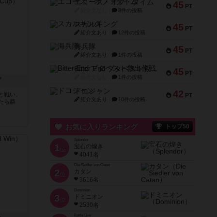
エコーズ・オブ・タイム
45
PT
紹介文なし
8件の投稿
スカルキング
45
PT
紹介文あり
12件の投稿
海兵隊
45
PT
紹介文あり
1件の投稿
Bitter End ブタペスト救出作戦
45
PT
紹介文なし
1件の投稿
プ
ドコジャン
42
と戦い、
PT
紹介文あり
10件の投稿
たら勝
お気に入りランキング
トップ50
Splendor
1
宝石の煌き
位
4041名
Die Siedler von Catan
2
カタン
位
3616名
Dominion
3
ドミニオン
位
2530名
Battle Line