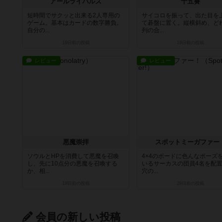
アールライバルズ
十五賽
短時間でサクッと出来る2人専用の
サイコロを振って、出た目を
ゲーム。基本はカードの数字勝負。
て碁盤に置く。縦横斜め、ど
自分の...
列の合...
19日前
の投稿
19日前
の投稿
レビュー
レビュー
悪魔崇拝
スポットミーガファー
ソウルとHPを消費して悪魔を召喚
4×4のボードに色んなポーズ
し、先に10点分の悪魔を召喚する
いるサーカスの団員4名を配
か、相...
穴の...
19日前
の投稿
29日前
の投稿
会員の新しい投稿