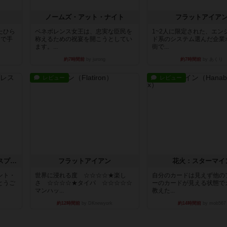
ノームズ・アット・ナイト
フラットアイア
たひら
ベネボレンス女王は、忠実な臣民を
1~2人に限定された、エン
まで手
称えるための祝宴を開こうとしてい
ド系のシステム選んだ企業
ます。...
街で...
約7時間前
by jurong
約7時間前
by あくり
レビュー
レビュー
トランスオリエント・エクスプレス
フラットアイアン
花火：スターマイ
ント・
世界に浸れる度 ☆☆☆☆★楽し
自分のカードは見えず他の
とうご
さ ☆☆☆☆★タイパ ☆☆☆☆☆
ーのカードが見える状態で
マンハッ...
教えた...
約12時間前
by DKnewyork
約14時間前
by mob567