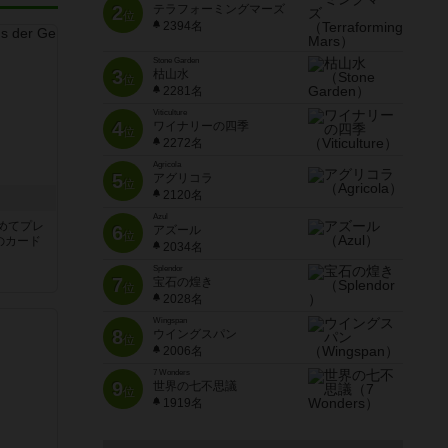
2
テラフォーミングマーズ
位
2394名
Stone Garden
3
枯山水
位
2281名
Viticulture
4
ワイナリーの四季
位
2272名
Agricola
5
アグリコラ
位
2120名
き
Azul
めてプレ
6
アズール
位
のカード
2034名
Splendor
7
宝石の煌き
位
2028名
Wingspan
8
ウイングスパン
位
2006名
7 Wonders
9
世界の七不思議
位
1919名