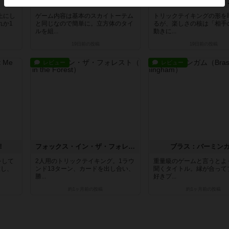
スカイトーテム：大亀の顕現
ヒットアンドウィ
上にし
ゲーム内容は基本のスカイトーテム
トリックテイキングの形を
れか1
と同じなので簡単に。立方体のタイ
るが、楽しさの核は「相手
ルを組...
動きに...
19日前
の投稿
19日前
の投稿
レビュー
レビュー
！
フォックス・イン・ザ・フォレスト
ブラス：バーミン
をして
2人用のトリックテイキング。1ラウ
重量級のゲームと言うとよ
置し、
ンド13ターン、カードを出し合い、
聞くタイトル。縁が合って
勝...
好きプ...
約1ヶ月前
の投稿
約1ヶ月前
の投稿