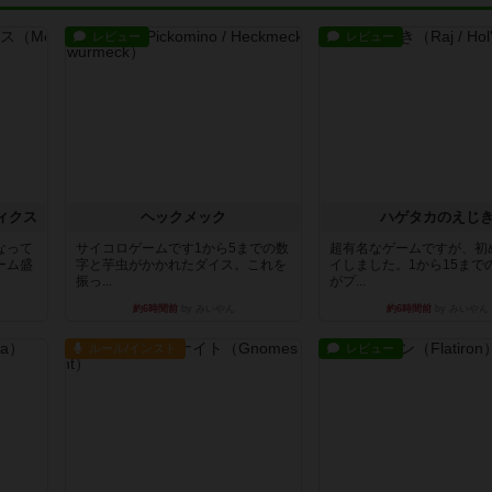
レビュー
レビュー
ィクス
ヘックメック
ハゲタカのえじ
なって
サイコロゲームです1から5までの数
超有名なゲームですが、初
ーム盛
字と芋虫がかかれたダイス。これを
イしました。1から15まで
振っ...
がプ...
約6時間前
by みいやん
約6時間前
by みいやん
ルール/インスト
レビュー