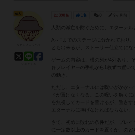
仙人
398名
1名
0
9ヶ月前
人類の滅亡を防ぐために、エターナル
A～Fまでのステージに分かれており
タカミネコウヘイ
とも出来るが、ストーリー仕立てにな
ゲームの内容は、横の列が4列あり、
シェアする
各プレイヤーの手札から1枚ずつ置い
の動き。
ただし、エターナルには呪いがかかっ
ドが置けなくなる。この呪いを解くに
を無視してカードを置けるが、置きす
エターナルに捧げなければならない。
さて、初めに敗北の条件だが、プレイ
に一定数以上のカードを置くか、のど