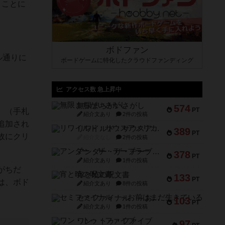
くことに
ボドファン
ル通りに
ボードゲームに特化したクラウドファンディング
アクセス数 急上昇中
無限まちがいさがし
574
PT
、（手札
紹介文あり
2件の投稿
追加され
リワイルド：サウスアメリカ
389
PT
故にクリ
紹介文なし
2件の投稿
アンダー・ザ・テーブラー
378
PT
紹介文あり
1件の投稿
がちだ
宵と暁の呪文書
133
PT
は、ボド
紹介文あり
8件の投稿
セミファイナル ～お前はまだ生きている～
103
PT
紹介文あり
1件の投稿
ワン・トゥ・ファイブ
97