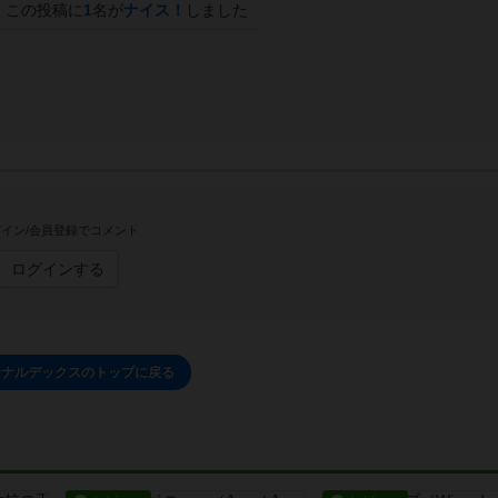
この投稿に
1
名が
ナイス！
しました
イン/会員登録でコメント
ログインする
ーナルデックスのトップに戻る