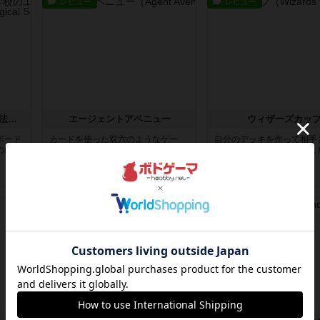
レビュー
レビュー
コンペテレ ～ジェレミア魔法学校の工房～
エージェントアベニュー
ウィザーズカッ
ボード
カードを使った双六のようなゲー
自分のデッキを作って相手
の能力
ム。先に相手の駒に追いつくか追い
先に相手のデッキを無くし
越した方...
ち。先に...
19日前
の投稿
19日前
の投稿
レビュー
レビュー