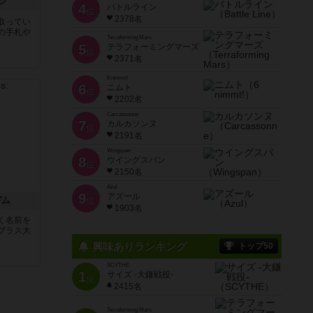
ン
4
バトルライン
位
2378名
取ってい
の手札や
Terraforming Mars
5
テラフォーミングマーズ
位
2371名
6 nimmt!
6
ニムト
位
2202名
Carcassonne
7
カルカソンヌ
位
2191名
Wingspan
8
ウイングスパン
位
2150名
Azul
9
アズール
ガム
位
1903名
く名前を
ブラス大
興味ありランキング
トップ50
SCYTHE
1
サイズ -大鎌戦役-
位
2415名
Terraforming Mars