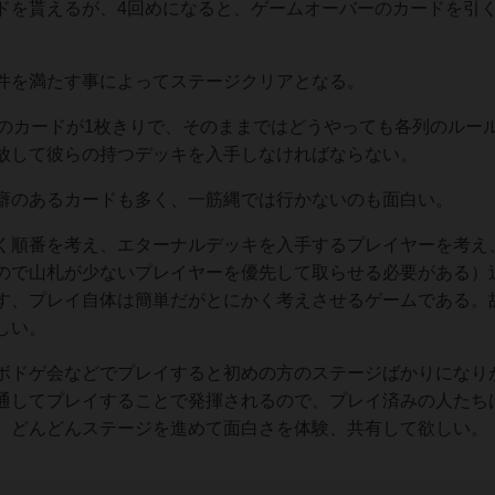
ドを貰えるが、4回めになると、ゲームオーバーのカードを引
件を満たす事によってステージクリアとなる。
でのカードが1枚きりで、そのままではどうやっても各列のルー
放して彼らの持つデッキを入手しなければならない。
癖のあるカードも多く、一筋縄では行かないのも面白い。
く順番を考え、エターナルデッキを入手するプレイヤーを考え
ので山札が少ないプレイヤーを優先して取らせる必要がある）
す、プレイ自体は簡単だがとにかく考えさせるゲームである。
しい。
ボドゲ会などでプレイすると初めの方のステージばかりになり
通してプレイすることで発揮されるので、プレイ済みの人たち
、どんどんステージを進めて面白さを体験、共有して欲しい。