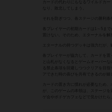
カードの代わりにもなるワイルドカー
なり、敗北してしまう。
それを防ぎつつ、各ステージの勝利条
各プレイヤーの初期カードは1～5ま
置けない。そのため、エターナルを解
エターナルの持つデッキは強力だが、
各プレイヤーが協力して、カードを置
と山札がなくなるとゲームオーバーな
る禁止条項を回避しつつクリアを目指
アできた時の喜びを共有できるのが嬉
カードの置き方に慣れが必要なため、
が、このゲームの本領は、ステージを
ゲ会やボドゲカフェなどで見かけたら