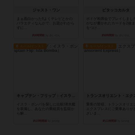
ジャスト・ワン
ピタッコカルタ
まぁ面白かった‼️よくテレビとかの
ボドゲ相席会でプレイしまし
バラエティなんかで、お題がわから
がなが書かれたカードを2枚
ずに...
をつけ...
約6時間前
by みいやん
約6時間前
by みいやん
ルール/インスト
ルール/インスト
キャプテン・フリップ：イスラ・ボンバ
イスラ・ボンバを探しに出航!潜水艦
乗客の皆様、トランスオリエ
を装備し、あなたの乗組員を監獄か
エクスプレスにご乗車ありが
ら解...
ざいま...
約10時間前
by jurong
約11時間前
by jurong