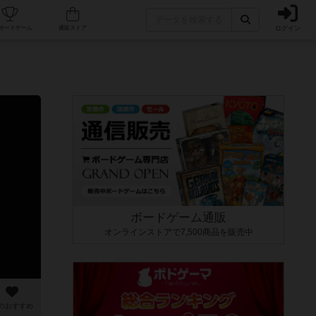
ログイン
カフェ/店舗
人気ボードゲーム
通販ストア
ボードゲーム通販
オンラインストアで7,500商品を販売中
のおすすめ