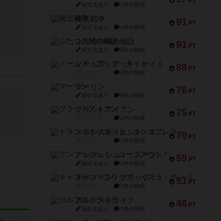
PT
紹介文あり
1件の投稿
南北戦争
91
PT
紹介文あり
1件の投稿
ふたつの城の物語
91
PT
紹介文あり
6件の投稿
ノームズ・アット・ナイト
88
PT
紹介文なし
1件の投稿
マーリン
76
PT
紹介文あり
6件の投稿
フラットアイアン
75
PT
紹介文なし
2件の投稿
トランスオリエント・エクスプレス
70
PT
紹介文なし
1件の投稿
アンブッシュ！：ムーブアウト！
59
PT
紹介文あり
1件の投稿
キャプテン・フリップ：イスラ・ボンバ
51
PT
紹介文なし
2件の投稿
ガルフストライク
46
PT
紹介文あり
1件の投稿