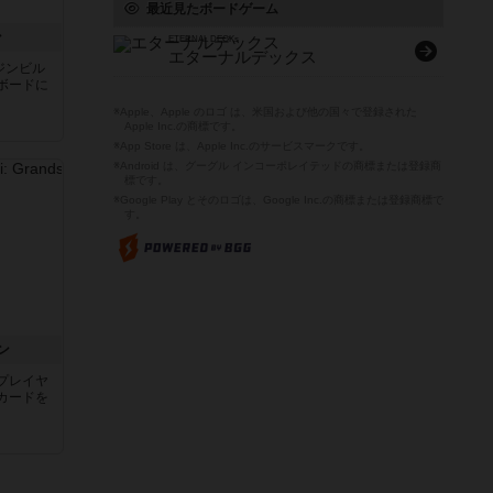
最近見たボードゲーム
ン
ETERNAL DECKs
エターナルデックス
ジンビル
ボードに
※Apple、Apple のロゴ は、米国および他の国々で登録された
Apple Inc.の商標です。
※App Store は、Apple Inc.のサービスマークです。
※Android は、グーグル インコーポレイテッドの商標または登録商
標です。
※Google Play とそのロゴは、Google Inc.の商標または登録商標で
す。
ン
プレイヤ
カードを