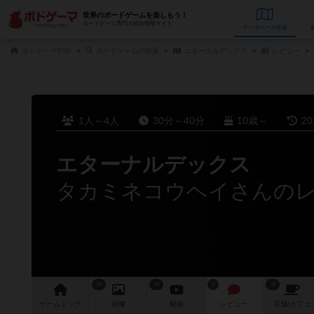
世界のボードゲームを楽しもう！
ボードゲーム専門の総合情報サイト
データベース
検
ボドゲーマTOP
ボードゲームの検索
エターナルデックス
レビュー
1人～4人
30分～40分
10歳～
2
エターナルデックス
タカミネコウヘイさんの
18
10
5
25
ゲーム
トップ
画像
動画
レビュー
店舗/
カフェ