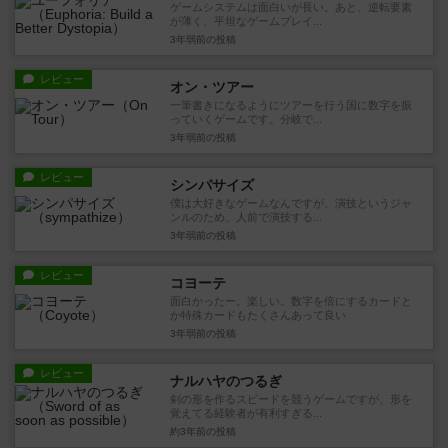
ゲームシステムは面白いが長い。あと、逆転要素
が薄く、平坦なゲームプレイ...
3年弱前
の投稿
レビュー
オン・ツアー
一筆書きになるようにツアーを行う国に数字を振
っていくゲームです。分岐で...
3年弱前
の投稿
レビュー
シンパサイズ
僕は大好きなゲームなんですが、演技というジャ
ンルのため、人前で演技する...
3年弱前
の投稿
レビュー
コヨーテ
面白かったー。楽しい。数字を倍にするカードと
か特殊カードもたくさんあって良い
3年弱前
の投稿
レビュー
ナルハヤのつるぎ
剣の形を作るスピードを競うゲームですが、形を
覚えてる経験者が有利すぎる...
約3年前
の投稿