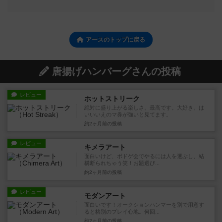
アースのトップに戻る
唐揚げハンバーグさんの投稿
レビュー
ホットストリーク
絶対に盛り上がる楽しさ。最高です。大好き。は
いいいえのマ券が強いと見てます。
約2ヶ月前
の投稿
レビュー
キメラアート
面白いけど、ボドゲ会でやるには人を選ぶし、結
構断られちゃう笑！お題選び...
約2ヶ月前
の投稿
レビュー
モダンアート
面白いです！オークションハンマーを別で用意す
ると格別のプレイ心地。何回...
約2ヶ月前
の投稿