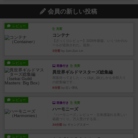
会員の新しい投稿
レビュー
充実
コンテナ
【ざっくりレビュー】2026年新版、いくつかのル
ールが追加された。追加...
3分前
by Juin-Zuo Lin
レビュー
画像付き
充実
異世界ギルドマスターズ総集編
再販待ってました～っ (&gt;_&lt;)しかも全部入り
の総集編です...
8分前
by 紅い弾丸
レビュー
画像付き
充実
ハーモニーズ
『ハーモニーズ』レビュー：立体感溢れる美しい
箱庭づくり。万人受けする良...
34分前
by ギャングスター
レビュー