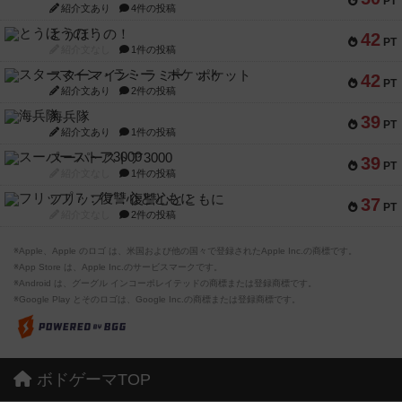
PT
紹介文あり
4件の投稿
とうほうの！
42
PT
紹介文なし
1件の投稿
スターマイン・ラミー ポケット
42
PT
紹介文あり
2件の投稿
海兵隊
39
PT
紹介文あり
1件の投稿
スーパーストア3000
39
PT
紹介文なし
1件の投稿
フリップ７：復讐心とともに
37
PT
紹介文なし
2件の投稿
※Apple、Apple のロゴ は、米国および他の国々で登録されたApple Inc.の商標です。
※App Store は、Apple Inc.のサービスマークです。
※Android は、グーグル インコーポレイテッドの商標または登録商標です。
※Google Play とそのロゴは、Google Inc.の商標または登録商標です。
ボドゲーマTOP