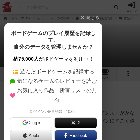
ログイン
閉じる
ボドゲーマTOP
ボードゲームの検索
アースの通販/商品詳細
作品データ
ボードゲームのプレイ履歴を記録し
て、
アース
自分のデータを管理しませんか？
唐揚げハンバーグさんのレビュー
約75,000人
がボドゲーマを利用中！
遊んだボードゲームを記録する
12
21
73
トップ
画像
動画
レビュー
カフェ
気になるゲームのレビューを読む
お気に入り作品・所有リストの共
361名
0名
0
約3年前
有
ログイン / 会員登録（10秒）
考えることが多く、自分は不得意でした。インストがかな
り長いゲームです。ゲーム性はウイングスパンにすごく似
Google
X
てます。
Apple
Facebook