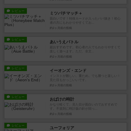
レビュー
ミツバチマッチ＋
面白いです！特殊カードが入ったババ抜き！初心
者の方にもわかりやすくてお...
約2ヶ月前
の投稿
レビュー
あいうえバトル
超おすすめです。初心者の人でもわかりやすくて
楽しく遊べます。ただ、全文...
約2ヶ月前
の投稿
レビュー
イーオンズ・エンド
インストが難しい。重ため。でも勝つと楽しい！
見た目もかっこいいです。
約2ヶ月前
の投稿
レビュー
おばけの時計
かなり軽くて、見た目が面白いのでおすすめで
す。不規則に時計版の針が回っ...
約2ヶ月前
の投稿
レビュー
ユーフォリア