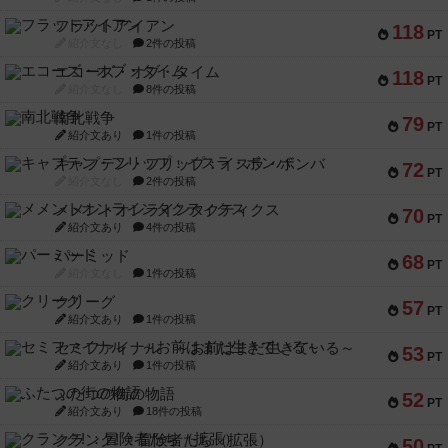
フラットアイアン
118
PT
紹介文なし
2件の投稿
エコーズ・オブ・タイム
118
PT
紹介文なし
8件の投稿
南北戦争
79
PT
紹介文あり
1件の投稿
キャプテン・フリップ：イスラ・ボンバ
72
PT
紹介文なし
2件の投稿
メメントオンラインタクティクス
70
PT
紹介文あり
4件の投稿
パーミッド
68
PT
紹介文なし
1件の投稿
クリーグ
57
PT
紹介文あり
1件の投稿
セミファイナル ～お前はまだ生きている～
53
PT
紹介文あり
1件の投稿
ふたつの街の物語
52
PT
紹介文あり
18件の投稿
クランク! ：冒険者たち（拡張）
50