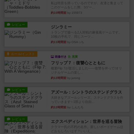
私は吃音を持っているのですが、友達と集まって
このゲームをした際、3ゲー...
約10時間前
by 155973
レビュー
ジンラミー
トランプで遊べる2人対戦の麻雀風ゲームです。
10枚の手札で、同じスーツ...
約11時間前
by OSAっち
ルール/インスト
画像付き
充実
フリップ７：復讐心とともに
概要Flip 7が復活しました――復讐を伴って!オリ
ジナルゲームの楽し...
約12時間前
by jurong
レビュー
アズール：シントラのステンドグラス
大好きなアズールシリーズ。ステンドグラスを作
っていきます✨1部より自由...
約12時間前
by しんたろ
レビュー
エクスペディション：世界を巡る冒険
クラマー氏の不朽の名作。新しいボードゲームほ
どおもしろいはず？いいえ。...