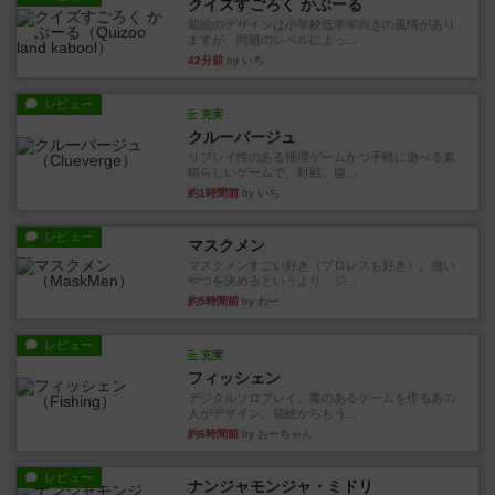
クイズすごろく かぶーる
箱絵のデザインは小学校低学年向きの風情があり
ますが、問題のレベルによっ...
42分前
by いち
レビュー
充実
クルーバージュ
リプレイ性のある推理ゲームかつ手軽に遊べる素
晴らしいゲームで、対戦、協...
約1時間前
by いち
レビュー
マスクメン
マスクメンすごい好き（プロレスも好き）。強い
やつを決めるというより、ジ...
約5時間前
by わー
レビュー
充実
フィッシェン
デジタルソロプレイ。毒のあるゲームを作るあの
人がデザイン。箱絵からもう...
約6時間前
by おーちゃん
レビュー
ナンジャモンジャ・ミドリ