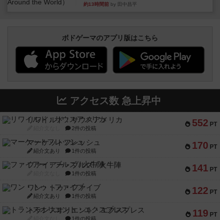
約13時間前
by 田中昌平
ボドゲーマのアプリ版はこちら
アクセス数 急上昇中
リワイルド：サウスアメリカ
552
PT
紹介文なし
2件の投稿
マーケットフレッシュ
170
PT
紹介文あり
1件の投稿
ファイアー・ブルズ / 火牛陣
141
PT
紹介文なし
1件の投稿
ワン・トゥ・ファイブ
122
PT
紹介文あり
1件の投稿
トランスオリエント・エクスプレス
119
PT
紹介文なし
1件の投稿