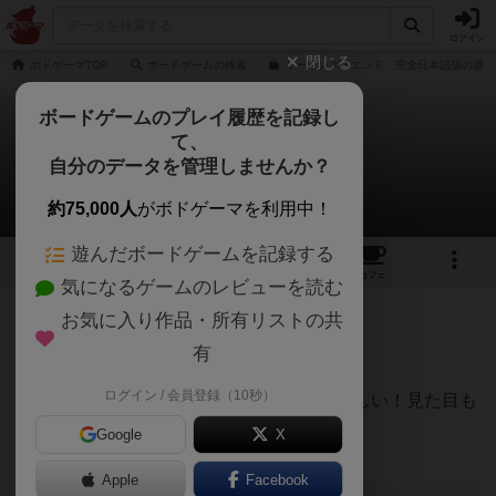
ログイン
閉じる
ボドゲーマTOP
ボードゲームの検索
イーオンズ・エンド 完全日本語版の通販
ボードゲームのプレイ履歴を記録し
て、
イーオンズ・エンド
自分のデータを管理しませんか？
唐揚げハンバーグさんのレビュー
約75,000人
がボドゲーマを利用中！
遊んだボードゲームを記録する
14
1
47
212
トップ
画像
動画
レビュー
カフェ
気になるゲームのレビューを読む
お気に入り作品・所有リストの共
86名
0名
0
約2ヶ月前
有
ログイン / 会員登録（10秒）
インストが難しい。重ため。でも勝つと楽しい！見た目も
かっこいいです。
Google
X
Apple
Facebook