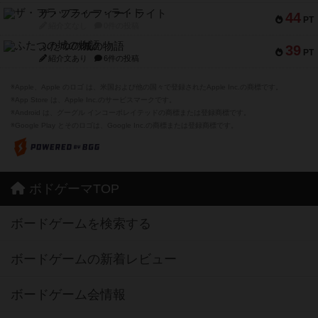
ザ・フラッフィー・ライト
44
PT
紹介文なし
0件の投稿
ふたつの城の物語
39
PT
紹介文あり
6件の投稿
※Apple、Apple のロゴ は、米国および他の国々で登録されたApple Inc.の商標です。
※App Store は、Apple Inc.のサービスマークです。
※Android は、グーグル インコーポレイテッドの商標または登録商標です。
※Google Play とそのロゴは、Google Inc.の商標または登録商標です。
ボドゲーマTOP
ボードゲームを検索する
ボードゲームの新着レビュー
ボードゲーム会情報