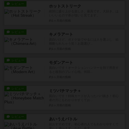
レビュー
ホットストリーク
絶対に盛り上がる楽しさ。最高です。大好き。は
いいいえのマ券が強いと見てます。
約1ヶ月前
の投稿
レビュー
キメラアート
面白いけど、ボドゲ会でやるには人を選ぶし、結
構断られちゃう笑！お題選び...
約1ヶ月前
の投稿
レビュー
モダンアート
面白いです！オークションハンマーを別で用意す
ると格別のプレイ心地。何回...
約1ヶ月前
の投稿
レビュー
ミツバチマッチ＋
面白いです！特殊カードが入ったババ抜き！初心
者の方にもわかりやすくてお...
約1ヶ月前
の投稿
レビュー
あいうえバトル
超おすすめです。初心者の人でもわかりやすくて
楽しく遊べます。ただ、全文...