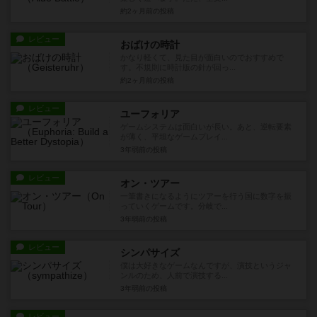
約2ヶ月前
の投稿
レビュー
おばけの時計
かなり軽くて、見た目が面白いのでおすすめで
す。不規則に時計版の針が回っ...
約2ヶ月前
の投稿
レビュー
ユーフォリア
ゲームシステムは面白いが長い。あと、逆転要素
が薄く、平坦なゲームプレイ...
3年弱前
の投稿
レビュー
オン・ツアー
一筆書きになるようにツアーを行う国に数字を振
っていくゲームです。分岐で...
3年弱前
の投稿
レビュー
シンパサイズ
僕は大好きなゲームなんですが、演技というジャ
ンルのため、人前で演技する...
3年弱前
の投稿
レビュー