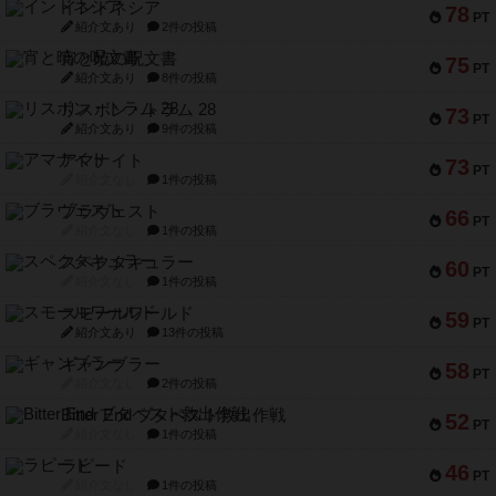
インドネシア
78
PT
紹介文あり
2件の投稿
宵と暁の呪文書
75
PT
紹介文あり
8件の投稿
リスボン・トラム 28
73
PT
紹介文あり
9件の投稿
アマナイト
73
PT
紹介文なし
1件の投稿
ブラヴェスト
66
PT
紹介文なし
1件の投稿
スペクタキュラー
60
PT
紹介文なし
1件の投稿
スモールワールド
59
PT
紹介文あり
13件の投稿
ギャンブラー
58
PT
紹介文なし
2件の投稿
Bitter End ブタペスト救出作戦
52
PT
紹介文なし
1件の投稿
ラピード
46
PT
紹介文なし
1件の投稿