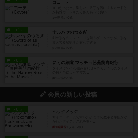
コヨーテ
面白かったー。楽しい。数字を倍にするカードと
か特殊カードもたくさんあって良い
3年弱前
の投稿
レビュー
ナルハヤのつるぎ
剣の形を作るスピードを競うゲームですが、形を
覚えてる経験者が有利すぎる...
約3年前
の投稿
レビュー
にくの細道 マッチョ芭蕉筋肉紀行
ダイスで5.7.5の組み合わせを作り、作ったダイス
の数と色によってマス...
約3年前
の投稿
会員の新しい投稿
レビュー
ヘックメック
サイコロゲームです1から5までの数字と芋虫がか
かれたダイス。これを振っ...
約1時間前
by みいやん