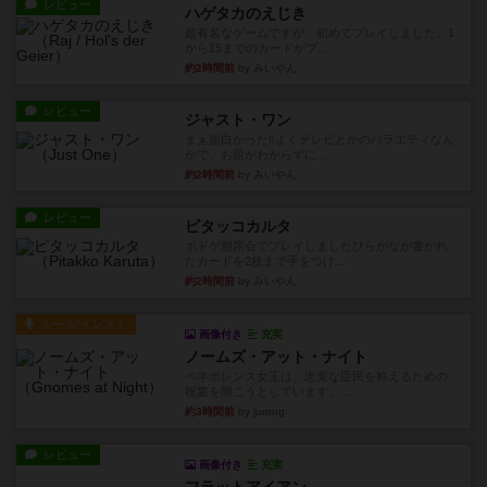
レビュー
ハゲタカのえじき
超有名なゲームですが、初めてプレイしました。1
から15までのカードがプ...
約2時間前
by みいやん
レビュー
ジャスト・ワン
まぁ面白かった‼️よくテレビとかのバラエティなん
かで、お題がわからずに...
約2時間前
by みいやん
レビュー
ピタッコカルタ
ボドゲ相席会でプレイしましたひらがなが書かれ
たカードを2枚まで手をつけ...
約2時間前
by みいやん
ルール/インスト
画像付き
充実
ノームズ・アット・ナイト
ベネボレンス女王は、忠実な臣民を称えるための
祝宴を開こうとしています。...
約3時間前
by jurong
レビュー
画像付き
充実