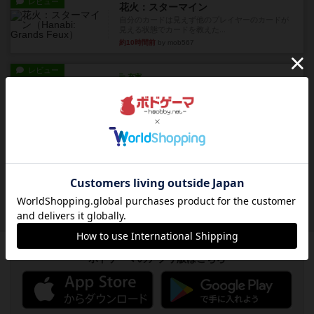
レビュー
花火：スターマイン
自分のカードは見えず他のプレイヤーのカードが
見える状態でカードを教えた...
約10時間前
by mob567
レビュー
充実
アンダー・ザ・テーブラー
笑えるバカゲームを集めているライトゲーマーと
してのレビューです。正体隠...
約12時間前
by toyota
レビュー
充実
ワン・トゥ・ファイブ
とにかくお手軽にすき間時間をうめるゲームとし
て重宝するゲームです。いわ...
約13時間前
by nabekoh
ボドゲーマのアプリ版はこちら