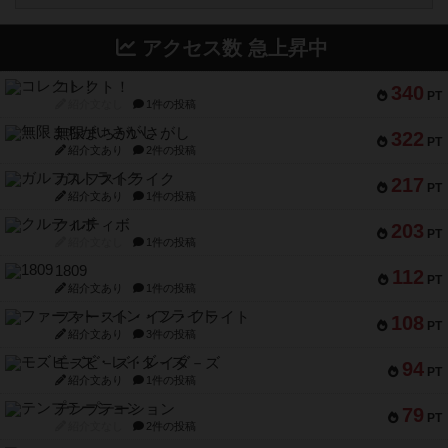
アクセス数 急上昇中
コレクト！
340
PT
紹介文なし
1件の投稿
無限まちがいさがし
322
PT
紹介文あり
2件の投稿
ガルフストライク
217
PT
紹介文あり
1件の投稿
クルティボ
203
PT
紹介文なし
1件の投稿
1809
112
PT
紹介文あり
1件の投稿
ファースト・イン・フライト
108
PT
紹介文あり
3件の投稿
モズビ－ズ・レイダ－ズ
94
PT
紹介文あり
1件の投稿
テンプテーション
79
PT
紹介文なし
2件の投稿