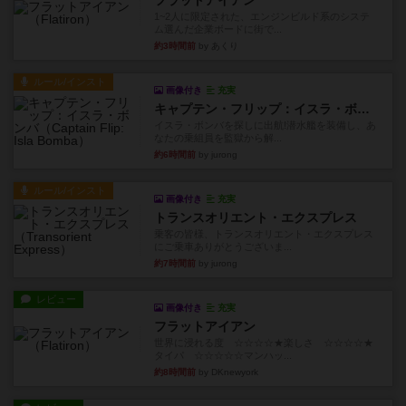
フラットアイアン
1~2人に限定された、エンジンビルド系のシステ
ム選んだ企業ボードに街で...
約3時間前
by あくり
ルール/インスト
画像付き
充実
キャプテン・フリップ：イスラ・ボンバ
イスラ・ボンバを探しに出航!潜水艦を装備し、あ
なたの乗組員を監獄から解...
約6時間前
by jurong
ルール/インスト
画像付き
充実
トランスオリエント・エクスプレス
乗客の皆様、トランスオリエント・エクスプレス
にご乗車ありがとうございま...
約7時間前
by jurong
レビュー
画像付き
充実
フラットアイアン
世界に浸れる度 ☆☆☆☆★楽しさ ☆☆☆☆★
タイパ ☆☆☆☆☆マンハッ...
約8時間前
by DKnewyork