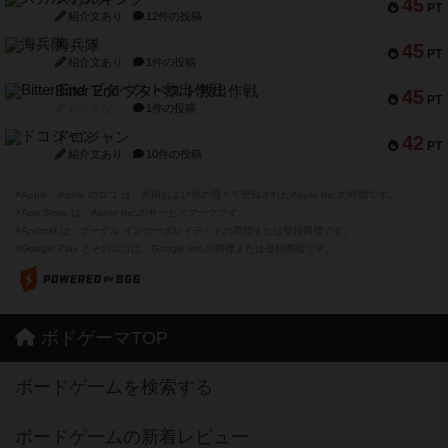
45
PT
紹介文あり
12件の投稿
海兵隊
45
PT
紹介文あり
1件の投稿
Bitter End ブタペスト救出作戦
45
PT
紹介文なし
1件の投稿
ドコジャン
42
PT
紹介文あり
10件の投稿
※Apple、Apple のロゴ は、米国および他の国々で登録されたApple Inc.の商標です。
※App Store は、Apple Inc.のサービスマークです。
※Android は、グーグル インコーポレイテッドの商標または登録商標です。
※Google Play とそのロゴは、Google Inc.の商標または登録商標です。
ボドゲーマTOP
ボードゲームを検索する
ボードゲームの新着レビュー