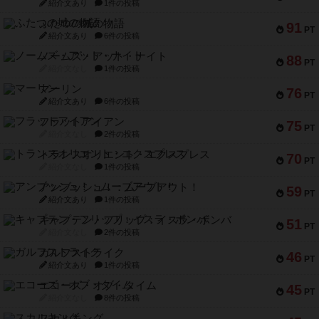
紹介文あり
1件の投稿
ふたつの城の物語
91
PT
紹介文あり
6件の投稿
ノームズ・アット・ナイト
88
PT
紹介文なし
1件の投稿
マーリン
76
PT
紹介文あり
6件の投稿
フラットアイアン
75
PT
紹介文なし
2件の投稿
トランスオリエント・エクスプレス
70
PT
紹介文なし
1件の投稿
アンブッシュ！：ムーブアウト！
59
PT
紹介文あり
1件の投稿
キャプテン・フリップ：イスラ・ボンバ
51
PT
紹介文なし
2件の投稿
ガルフストライク
46
PT
紹介文あり
1件の投稿
エコーズ・オブ・タイム
45
PT
紹介文なし
8件の投稿
スカルキング