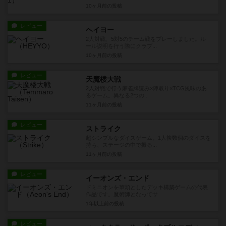
10ヶ月前
の投稿
レビュー
ヘイヨー
2人対戦、5対5のチーム戦をプレーしました。ル
ール説明を行う際にクラブ...
10ヶ月前
の投稿
レビュー
天魔楼大戦
2人対戦で行う麻雀牌読み×陣取り×TCG風味のあ
るゲーム。異なる2つの...
11ヶ月前
の投稿
レビュー
ストライク
超シンプルなダイスゲーム。1人複数個のダイスを
持ち、ステージの中で振る...
11ヶ月前
の投稿
レビュー
イーオンズ・エンド
ドミニオンを筆頭としたデッキ構築ゲームの代表
作品です。魔術師となってサ...
1年以上前
の投稿
レビュー