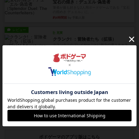
宝石の煌き：デュエル 偽造者
筆者が最も好きな2人用ボードゲームである『宝石
の煌めき デュエル』に、...
約4時間前
by 手動人形
レビュー
充実
クランク! ：冒険者たち（拡張）
クランク！のプレイヤーごとに能力の違うキャラ
クターを使用できるようにな...
約5時間前
by ぽっぽーくるっぽー
レビュー
ワイアームスパン
初プレイの感想です。ウイングスパン履修済のコ
メントとなります。ウイング...
約5時間前
by daisdice
レビュー
ふたつの街の物語
タイルを4×4で並べて街づくりします。ただし、
街は各プレイヤーの間にあ...
約9時間前
by ジェイとと
ボドゲーマのアプリ版はこちら