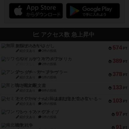
アクセス数 急上昇中
無限まちがいさがし
574
PT
紹介文あり
2件の投稿
リワイルド：サウスアメリカ
389
PT
紹介文なし
2件の投稿
アンダー・ザ・テーブラー
378
PT
紹介文あり
1件の投稿
宵と暁の呪文書
133
PT
紹介文あり
8件の投稿
セミファイナル ～お前はまだ生きている～
103
PT
紹介文あり
1件の投稿
ワン・トゥ・ファイブ
97
PT
紹介文あり
1件の投稿
南北戦争
91
PT