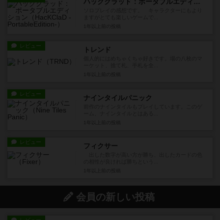
ハッククラッド：ポータブルエディション
ソロプレイの感想です。 キャラクターにもより
ますがとても楽しいゲームで...
1年以上前
の投稿
レビュー
トレンド
個人的にはめちゃくちゃ好きです。場の八枚のマ
ーケット、捨て札、手札を全...
1年以上前
の投稿
レビュー
ナインタイルパニック
前作のナインタイルもプレイしています。このゲ
ーム、ナインタイルとはある...
1年以上前
の投稿
レビュー
フィクサー
出した数字が高い方が勝ち、出したカードの色
の相性が良ければ勝ちという...
1年以上前
の投稿
会員の新しい投稿