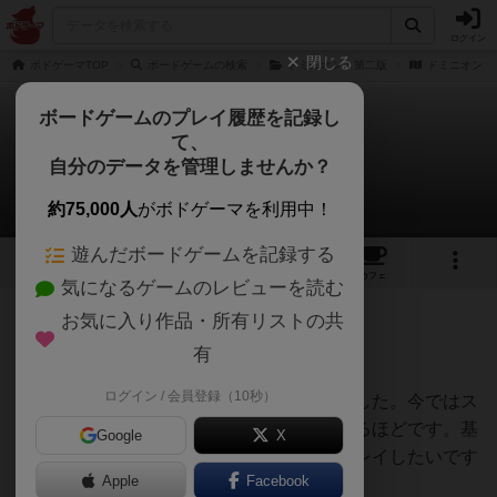
ログイン
閉じる
ボドゲーマTOP
ボードゲームの検索
ドミニオン：第二版
ドミニオン
ボードゲームのプレイ履歴を記録し
て、
ドミニオン
自分のデータを管理しませんか？
セキトさんのレビュー
約75,000人
がボドゲーマを利用中！
遊んだボードゲームを記録する
11
15
86
209
トップ
画像
動画
レビュー
カフェ
気になるゲームのレビューを読む
お気に入り作品・所有リストの共
609名
0名
0
2年弱前
有
ログイン / 会員登録（10秒）
ボドゲカフェでドミニオンを初プレイしました。今ではス
マホアプリ版をダウンロードしてプレイするほどです。基
Google
X
本のセットと拡張版を加えてこれからもプレイしたいです
Apple
Facebook
ね。