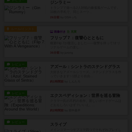
レビュー
ジンラミー
トランプで遊べる2人対戦の麻雀風ゲームです。
10枚の手札で、同じスーツ...
26分前
by OSAっち
ルール/インスト
画像付き
充実
フリップ７：復讐心とともに
概要Flip 7が復活しました――復讐を伴って!オリ
ジナルゲームの楽し...
36分前
by jurong
レビュー
アズール：シントラのステンドグラス
大好きなアズールシリーズ。ステンドグラスを作
っていきます✨1部より自由...
約1時間前
by しんたろ
レビュー
エクスペディション：世界を巡る冒険
クラマー氏の不朽の名作。新しいボードゲームほ
どおもしろいはず？いいえ。...
約2時間前
by 田中昌平
レビュー
スライプ
メインコマ一つサブコマ四つでそれぞれプレイし