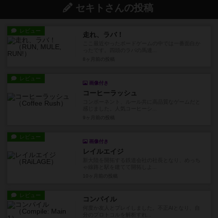
セキトさんの投稿
レビュー
走れ、ラバ！
ここ最近やったボードゲームの中では一番面白か
ったです。四頭のラバの馬連...
8ヶ月前
の投稿
レビュー
画像付き
コーヒーラッシュ
コンポーネント、ルール共に高品質なゲームだと
感じました。人気コーヒーシ...
9ヶ月前
の投稿
レビュー
画像付き
レイルエイジ
新大陸を開拓する鉄道会社の社長となり、めっち
ゃ線路と駅を建てて開拓しよ...
10ヶ月前
の投稿
レビュー
コンパイル
何度か友人とプレイしました。不正AIとなり、自
分のプロトコルを解析すれ...