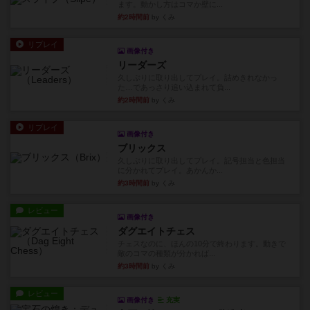
ます。動かし方はコマか壁に...
約2時間前
by くみ
リプレイ
画像付き
リーダーズ
久しぶりに取り出してプレイ。詰めきれなかっ
た…であっさり追い込まれて負...
約2時間前
by くみ
リプレイ
画像付き
ブリックス
久しぶりに取り出してプレイ。記号担当と色担当
に分かれてプレイ。あかんか...
約3時間前
by くみ
レビュー
画像付き
ダグエイトチェス
チェスなのに、ほんの10分で終わります。動きで
敵のコマの種類が分かれば...
約3時間前
by くみ
レビュー
画像付き
充実