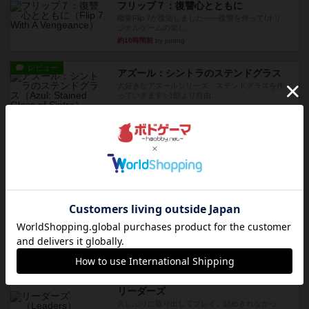
フリップ７：復讐心とともに
概要Flip 7が復活しました――復讐を伴って!オリ
ジナルゲームの楽し...
約10時間前
by jurong
レビュー
アズール：シントラのステンドグラス
大好きなアズールシリーズ。ステンドグラスを作
っていきます✨1部より自由...
約11時間前
by しんたろ
レビュー
エクスペディション：世界を巡る冒険
クラマー氏の不朽の名作。新しいボードゲームほ
どおもしろいはず？いいえ。...
約12時間前
by 田中昌平
レビュー
スライプ
メインコマ一つサブコマ四つでそれぞれプレイし
ます。動かし方はコマか壁に...
約12時間前
by くみ
リプレイ
画像付き
リーダーズ
久しぶりに取り出してプレイ。詰めきれなかっ