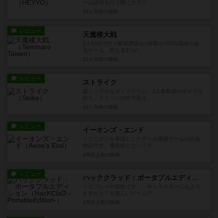
ール説明を行う際にクラブ...
10ヶ月前
の投稿
レビュー
天魔楼大戦
2人対戦で行う麻雀牌読み×陣取り×TCG風味のあ
るゲーム。異なる2つの...
11ヶ月前
の投稿
レビュー
ストライク
超シンプルなダイスゲーム。1人複数個のダイスを
持ち、ステージの中で振る...
11ヶ月前
の投稿
レビュー
イーオンズ・エンド
ドミニオンを筆頭としたデッキ構築ゲームの代表
作品です。魔術師となってサ...
1年以上前
の投稿
レビュー
ハッククラッド：ポータブルエディション
ソロプレイの感想です。 キャラクターにもより
ますがとても楽しいゲームで...
1年以上前
の投稿