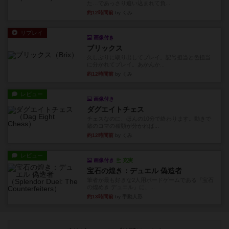
た…であっさり追い込まれて負...
約12時間前
by くみ
リプレイ
画像付き
ブリックス
久しぶりに取り出してプレイ。記号担当と色担当
に分かれてプレイ。あかんか...
約12時間前
by くみ
レビュー
画像付き
ダグエイトチェス
チェスなのに、ほんの10分で終わります。動きで
敵のコマの種類が分かれば...
約12時間前
by くみ
レビュー
画像付き
充実
宝石の煌き：デュエル 偽造者
筆者が最も好きな2人用ボードゲームである『宝石
の煌めき デュエル』に、...
約13時間前
by 手動人形