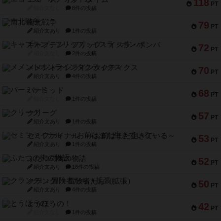
118
PT
紹介文なし
8件の投稿
南北戦争
79
PT
紹介文あり
1件の投稿
キャプテン・フリップ：イスラ・ボンバ
72
PT
紹介文なし
2件の投稿
メメントオンラインタクティクス
70
PT
紹介文あり
4件の投稿
パーミッド
68
PT
紹介文なし
1件の投稿
クリーグ
57
PT
紹介文あり
1件の投稿
セミファイナル ～お前はまだ生きている～
53
PT
紹介文あり
1件の投稿
ふたつの街の物語
52
PT
紹介文あり
18件の投稿
クランク! ：冒険者たち（拡張）
50
PT
紹介文あり
4件の投稿
とうほうの！
42
PT
紹介文なし
1件の投稿