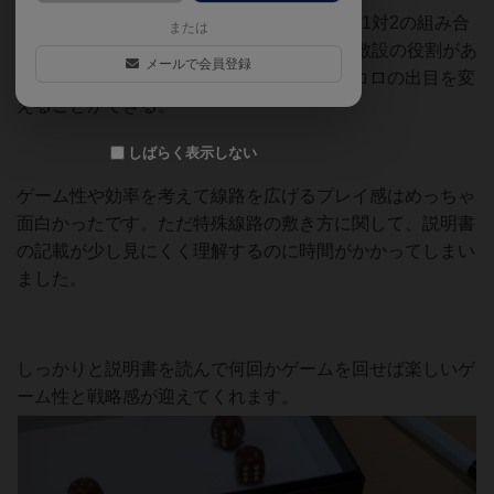
サイコロを使う紙ペンゲームで、3つ振って1対2の組み合
または
わせを作る。1つは駅の開設、2つは線路の敷設の役割があ
メールで会員登録
り、条件が揃えば特殊線路を敷設してサイコロの出目を変
えることができる。
しばらく表示しない
ゲーム性や効率を考えて線路を広げるプレイ感はめっちゃ
面白かったです。ただ特殊線路の敷き方に関して、説明書
の記載が少し見にくく理解するのに時間がかかってしまい
ました。
しっかりと説明書を読んで何回かゲームを回せば楽しいゲ
ーム性と戦略感が迎えてくれます。