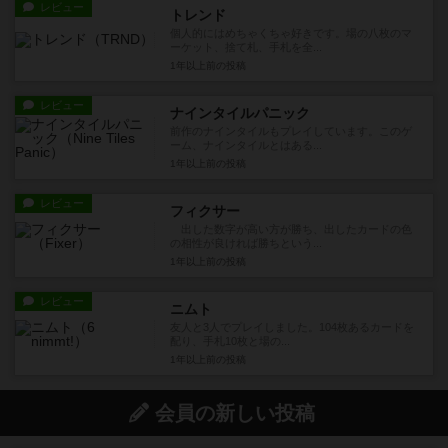
レビュー
トレンド
個人的にはめちゃくちゃ好きです。場の八枚のマ
ーケット、捨て札、手札を全...
1年以上前
の投稿
レビュー
ナインタイルパニック
前作のナインタイルもプレイしています。このゲ
ーム、ナインタイルとはある...
1年以上前
の投稿
レビュー
フィクサー
出した数字が高い方が勝ち、出したカードの色
の相性が良ければ勝ちという...
1年以上前
の投稿
レビュー
ニムト
友人と3人でプレイしました。104枚あるカードを
配り、手札10枚と場の...
1年以上前
の投稿
会員の新しい投稿