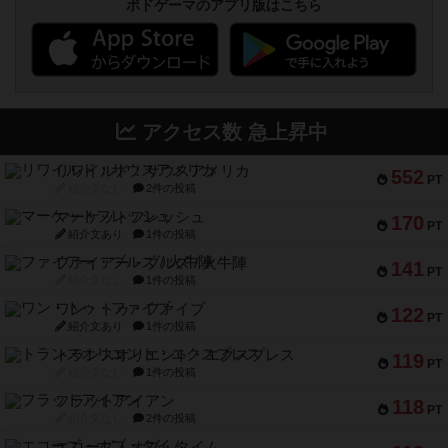
ボドゲーマのアプリ版はこちら
アクセス数 急上昇中
リワイルド：サウスアメリカ
552
PT
紹介文なし
2件の投稿
マーケットフレッシュ
170
PT
紹介文あり
1件の投稿
ファイアー・ブルズ / 火牛陣
141
PT
紹介文なし
1件の投稿
ワン・トゥ・ファイブ
122
PT
紹介文あり
1件の投稿
トランスオリエント・エクスプレス
119
PT
紹介文なし
1件の投稿
フラットアイアン
118
PT
紹介文なし
2件の投稿
エコーズ・オブ・タイム