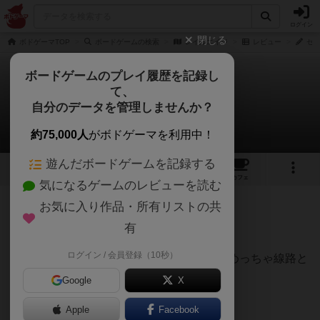
ログイン
閉じる
ボドゲーマTOP
ボードゲームの検索
レイルエイジ
レビュー
セキ
ボードゲームのプレイ履歴を記録し
て、
レイルエイジ
自分のデータを管理しませんか？
セキトさんのレビュー
約75,000人
がボドゲーマを利用中！
遊んだボードゲームを記録する
3
5
6
トップ
画像
動画
レビュー
カフェ
気になるゲームのレビューを読む
お気に入り作品・所有リストの共
829名
0名
0
10ヶ月前
有
ログイン / 会員登録（10秒）
新大陸を開拓する鉄道会社の社長となり、めっちゃ線路と
駅を建てて開拓しよう！っていうゲーム
Google
X
Apple
Facebook