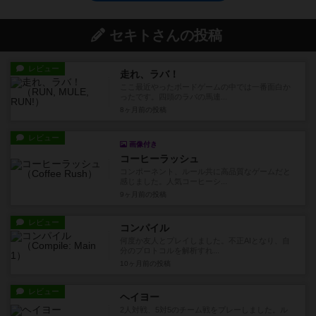
セキトさんの投稿
レビュー
走れ、ラバ！
ここ最近やったボードゲームの中では一番面白か
ったです。四頭のラバの馬連...
8ヶ月前
の投稿
レビュー
画像付き
コーヒーラッシュ
コンポーネント、ルール共に高品質なゲームだと
感じました。人気コーヒーシ...
9ヶ月前
の投稿
レビュー
コンパイル
何度か友人とプレイしました。不正AIとなり、自
分のプロトコルを解析すれ...
10ヶ月前
の投稿
レビュー
ヘイヨー
2人対戦、5対5のチーム戦をプレーしました。ル