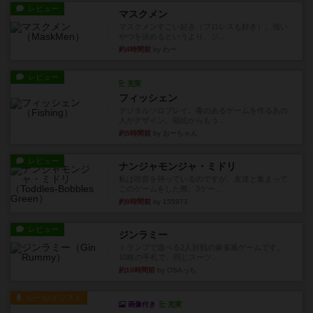
レビュー
マスクメン
マスクメンすごい好き（プロレスも好き）。強い
やつを決めるというより、ジ...
約4時間前
by わー
レビュー
充実
フィッシェン
デジタルソロプレイ。毒のあるゲームを作るあの
人がデザイン。箱絵からもう...
約5時間前
by おーちゃん
レビュー
ナンジャモンジャ・ミドリ
私は吃音を持っているのですが、友達と集まって
このゲームをした際、3ゲー...
約9時間前
by 155973
レビュー
ジンラミー
トランプで遊べる2人対戦の麻雀風ゲームです。
10枚の手札で、同じスーツ...
約10時間前
by OSAっち
ルール/インスト
画像付き
充実