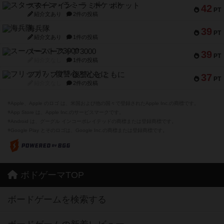
スターマイン・ラミー ポケット
42
PT
紹介文あり
2件の投稿
海兵隊
39
PT
紹介文あり
1件の投稿
スーパーストア3000
39
PT
紹介文なし
1件の投稿
フリップ７：復讐心とともに
37
PT
紹介文なし
2件の投稿
※Apple、Apple のロゴ は、米国および他の国々で登録されたApple Inc.の商標です。
※App Store は、Apple Inc.のサービスマークです。
※Android は、グーグル インコーポレイテッドの商標または登録商標です。
※Google Play とそのロゴは、Google Inc.の商標または登録商標です。
ボドゲーマTOP
ボードゲームを検索する