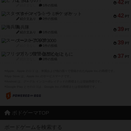
とうほうの！
42
PT
紹介文なし
1件の投稿
スターマイン・ラミー ポケット
42
PT
紹介文あり
2件の投稿
海兵隊
39
PT
紹介文あり
1件の投稿
スーパーストア3000
39
PT
紹介文なし
1件の投稿
フリップ７：復讐心とともに
37
PT
紹介文なし
2件の投稿
※Apple、Apple のロゴ は、米国および他の国々で登録されたApple Inc.の商標です。
※App Store は、Apple Inc.のサービスマークです。
※Android は、グーグル インコーポレイテッドの商標または登録商標です。
※Google Play とそのロゴは、Google Inc.の商標または登録商標です。
ボドゲーマTOP
ボードゲームを検索する