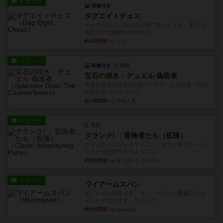
レビュー
画像付き
ダグエイトチェス
チェスなのに、ほんの10分で終わります。動きで
敵のコマの種類が分かれば...
約6時間前
by くみ
レビュー
画像付き
充実
宝石の煌き：デュエル 偽造者
筆者が最も好きな2人用ボードゲームである『宝石
の煌めき デュエル』に、...
約7時間前
by 手動人形
レビュー
充実
クランク! ：冒険者たち（拡張）
クランク！のプレイヤーごとに能力の違うキャラ
クターを使用できるようにな...
約8時間前
by ぽっぽーくるっぽー
レビュー
ワイアームスパン
初プレイの感想です。ウイングスパン履修済のコ
メントとなります。ウイング...
約8時間前
by daisdice