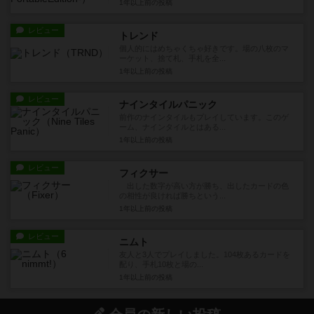
1年以上前
の投稿
レビュー
トレンド
個人的にはめちゃくちゃ好きです。場の八枚のマ
ーケット、捨て札、手札を全...
1年以上前
の投稿
レビュー
ナインタイルパニック
前作のナインタイルもプレイしています。このゲ
ーム、ナインタイルとはある...
1年以上前
の投稿
レビュー
フィクサー
出した数字が高い方が勝ち、出したカードの色
の相性が良ければ勝ちという...
1年以上前
の投稿
レビュー
ニムト
友人と3人でプレイしました。104枚あるカードを
配り、手札10枚と場の...
1年以上前
の投稿