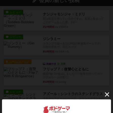
会員の新しい投稿
レビュー
ナンジャモンジャ・ミドリ
私は吃音を持っているのですが、友達と集まって
このゲームをした際、3ゲー...
約2時間前
by 155973
レビュー
ジンラミー
トランプで遊べる2人対戦の麻雀風ゲームです。
10枚の手札で、同じスーツ...
約3時間前
by OSAっち
ルール/インスト
画像付き
充実
フリップ７：復讐心とともに
概要Flip 7が復活しました――復讐を伴って!オリ
ジナルゲームの楽し...
約4時間前
by jurong
レビュー
アズール：シントラのステンドグラス
大好きなアズールシリーズ。ステンドグラスを作
っていきます✨1部より自由...
約4時間前
by しんたろ