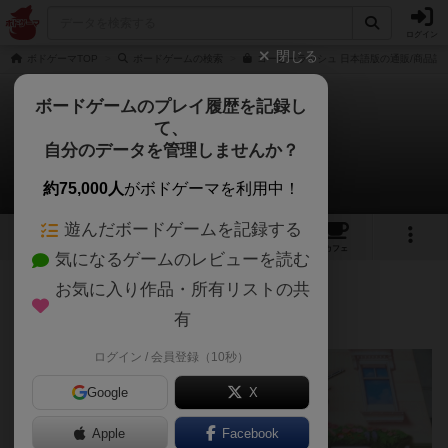
ログイン
閉じる
ボドゲーマTOP
ボードゲームの検索
コーヒーラッシュ 日本語版の通販/商品詳
ボードゲームのプレイ履歴を記録し
て、
コーヒーラッシュ
自分のデータを管理しませんか？
セキトさんのレビュー
約75,000人
がボドゲーマを利用中！
遊んだボードゲームを記録する
4
1
29
118
トップ
画像
動画
レビュー
カフェ
気になるゲームのレビューを読む
お気に入り作品・所有リストの共
441名
2名
0
9ヶ月前
有
ログイン / 会員登録（10秒）
Google
X
Apple
Facebook