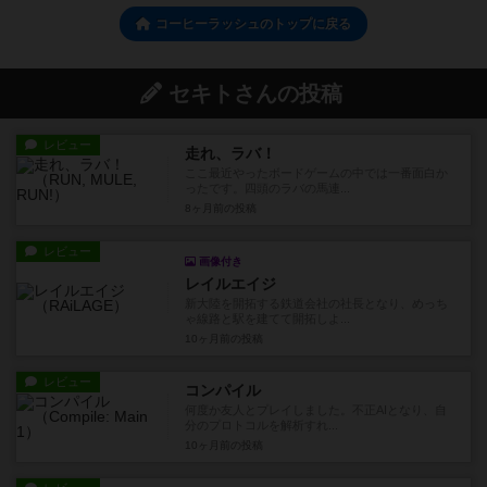
コーヒーラッシュのトップに戻る
セキトさんの投稿
レビュー
走れ、ラバ！
ここ最近やったボードゲームの中では一番面白か
ったです。四頭のラバの馬連...
8ヶ月前
の投稿
レビュー
画像付き
レイルエイジ
新大陸を開拓する鉄道会社の社長となり、めっち
ゃ線路と駅を建てて開拓しよ...
10ヶ月前
の投稿
レビュー
コンパイル
何度か友人とプレイしました。不正AIとなり、自
分のプロトコルを解析すれ...
10ヶ月前
の投稿