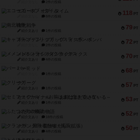
紹介文なし
2件の投稿
エコーズ・オブ・タイム
118
PT
紹介文なし
8件の投稿
南北戦争
79
PT
紹介文あり
1件の投稿
キャプテン・フリップ：イスラ・ボンバ
72
PT
紹介文なし
2件の投稿
メメントオンラインタクティクス
70
PT
紹介文あり
4件の投稿
パーミッド
68
PT
紹介文なし
1件の投稿
クリーグ
57
PT
紹介文あり
1件の投稿
セミファイナル ～お前はまだ生きている～
53
PT
紹介文あり
1件の投稿
ふたつの街の物語
52
PT
紹介文あり
18件の投稿
クランク! ：冒険者たち（拡張）
50
PT
紹介文あり
4件の投稿