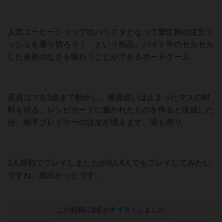
人気コーヒーショップのバリスタとなって繁忙期の注文ラ
ッシュを乗り切ろう！ という作品。バイト中のセカセカ
した余裕のなさを味わうことができるボードゲーム
店員コマを3歩まで動かし、通過或いは止まったマスの材
料を得る。レシピカードに書かれたものを作ると達成した
分、相手プレイヤーの注文が増えます。逆も然り
2人対戦でプレイしましたが3人4人でもプレイしてみたい
ですね。面白かったです。
この投稿に
2
名が
ナイス！
しました