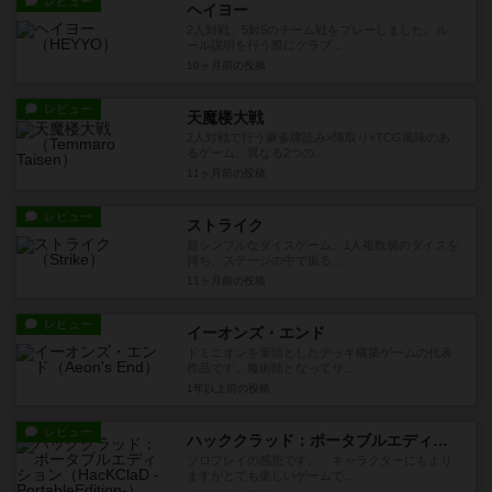
レビュー
ヘイヨー
2人対戦、5対5のチーム戦をプレーしました。ル
ール説明を行う際にクラブ...
10ヶ月前
の投稿
レビュー
天魔楼大戦
2人対戦で行う麻雀牌読み×陣取り×TCG風味のあ
るゲーム。異なる2つの...
11ヶ月前
の投稿
レビュー
ストライク
超シンプルなダイスゲーム。1人複数個のダイスを
持ち、ステージの中で振る...
11ヶ月前
の投稿
レビュー
イーオンズ・エンド
ドミニオンを筆頭としたデッキ構築ゲームの代表
作品です。魔術師となってサ...
1年以上前
の投稿
レビュー
ハッククラッド：ポータブルエディション
ソロプレイの感想です。 キャラクターにもより
ますがとても楽しいゲームで...