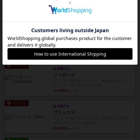
レビュー
エクスペディション：世界を巡る冒険
クラマー氏の不朽の名作。新しいボードゲームほ
どおもしろいはず？いいえ。...
約5時間前
by 田中昌平
レビュー
スライプ
メインコマ一つサブコマ四つでそれぞれプレイし
ます。動かし方はコマか壁に...
約5時間前
by くみ
リプレイ
画像付き
リーダーズ
久しぶりに取り出してプレイ。詰めきれなかっ
た…であっさり追い込まれて負...
約5時間前
by くみ
リプレイ
画像付き
ブリックス
久しぶりに取り出してプレイ。記号担当と色担当
に分かれてプレイ。あかんか...
約6時間前
by くみ