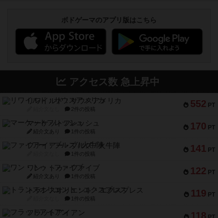
ボドゲーマのアプリ版はこちら
アクセス数 急上昇中
リワイルド：サウスアメリカ
552
PT
紹介文なし
2件の投稿
マーケットフレッシュ
170
PT
紹介文あり
1件の投稿
ファイアー・ブルズ / 火牛陣
141
PT
紹介文なし
1件の投稿
ワン・トゥ・ファイブ
122
PT
紹介文あり
1件の投稿
トランスオリエント・エクスプレス
119
PT
紹介文なし
1件の投稿
フラットアイアン
118
PT