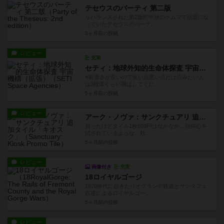
テセウスのパーティ 第二版
リバランスされた第2版昨年秋のゲムマで話題にな
っていたテセウスのパーテ...
3ヶ月前
の投稿
レビュー
充実
セティ：地球外知的生命体探査 宇宙機構（拡張）
※前置きが長いので良い点悪い点だけ読みたい人
は3段落くらい飛ばしてくだ...
5ヶ月前
の投稿
レビュー
アーク・ノヴァ：サンクチュアリ 追加タイル「キオスク」
買ったけどタイル1枚550円はなかなか…信仰心を
試されているような…効...
5ヶ月前
の投稿
レビュー
画像付き
充実
18ロイヤルゴージ
1870年代に起きたリオグランデ鉄道とサンタフェ
鉄道によるロイヤルゴー...
5ヶ月前
の投稿
レビュー