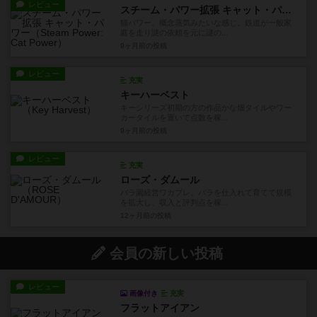
レビュー
スチーム・パワー拡張 キャット・パワー
猫パワー。概念蒸気みたいな感じ。鉄道が一般家
庭を走り謎の依頼を元に謎の...
9ヶ月前
の投稿
レビュー
充実
キーハーベスト
キーシリーズ初期の方の作品かな畑タイルやワー
カータイルを置いて点数を稼...
9ヶ月前
の投稿
レビュー
充実
ローズ・ダムール
バラ園経営ワカプレ。バラを仕入れて育てて規模
を拡大し、収入と評判点を稼...
12ヶ月前
の投稿
会員の新しい投稿
レビュー
画像付き
充実
フラットアイアン