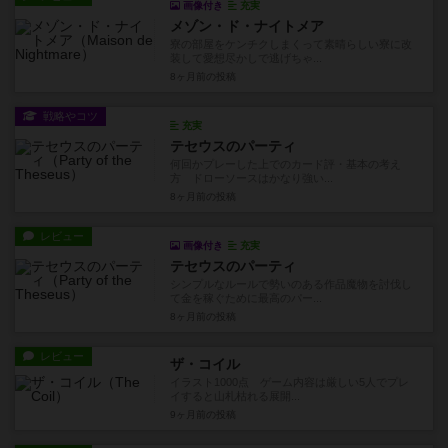
画像付き
充実
メゾン・ド・ナイトメア
寮の部屋をケンチクしまくって素晴らしい寮に改
装して愛想尽かしで逃げちゃ...
8ヶ月前
の投稿
戦略やコツ
充実
テセウスのパーティ
何回かプレーした上でのカード評・基本の考え
方 ドローソースはかなり強い...
8ヶ月前
の投稿
レビュー
画像付き
充実
テセウスのパーティ
シンプルなルールで勢いのある作品魔物を討伐し
て金を稼ぐために最高のパー...
8ヶ月前
の投稿
レビュー
ザ・コイル
イラスト1000点 ゲーム内容は厳しい5人でプレ
イすると山札枯れる展開...
9ヶ月前
の投稿