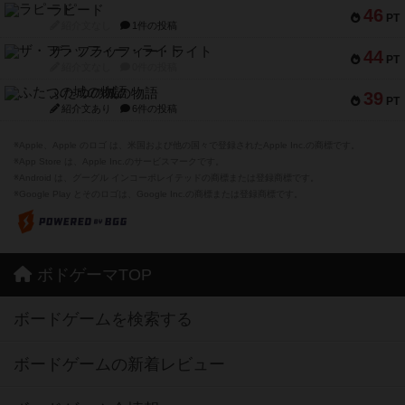
ラピード
46
PT
紹介文なし
1件の投稿
ザ・フラッフィー・ライト
44
PT
紹介文なし
0件の投稿
ふたつの城の物語
39
PT
紹介文あり
6件の投稿
※Apple、Apple のロゴ は、米国および他の国々で登録されたApple Inc.の商標です。
※App Store は、Apple Inc.のサービスマークです。
※Android は、グーグル インコーポレイテッドの商標または登録商標です。
※Google Play とそのロゴは、Google Inc.の商標または登録商標です。
ボドゲーマTOP
ボードゲームを検索する
ボードゲームの新着レビュー