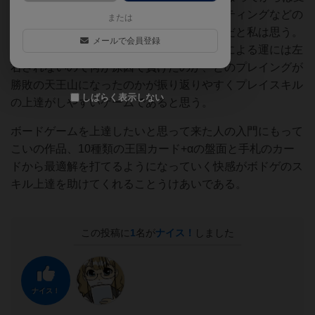
化しないため、プレイングやカードカウンティングなどの
または
プレイヤーの経験の差が出やすいのが特徴だと私は思う。
メールで会員登録
しかし、裏を返せばサプライの変化の流れによる運には左
右されないので何が原因で負けたのか、どのプレイングが
勝敗の天王山になったのかが振り返りやすくプレイスキル
しばらく表示しない
の上達がしやすいゲームであると思う。
ボードゲームを上達したいと思って来た人の入門にもって
こいの作品、10種類の王国カード+αの盤面と手札のカー
ドから最適解を打てるようになっていく快感がボドゲのス
キル上達を助けてくれることうけあいである。
この投稿に
1
名が
ナイス！
しました
ナイス！