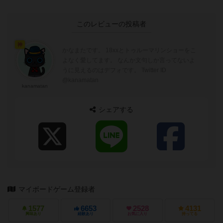
このレビューの投稿者
神
かなまたです。 18xxとトゥルーマリンショーをこ
よなく愛してます。 なんか文句しか言ってないよ
うに見えるのはデフォです。 Twitter ID
@kanamatan
kanamatan
シェアする
マイボードゲーム登録者
1577
6653
2528
4131
興味あり
経験あり
お気に入り
持ってる