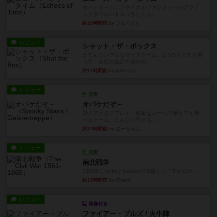
カードゲームにファイナルファンタジーのアクテ
ィブタイムバトル（もしくは...
約10時間前
by ジェイとと
レビュー
シャット・ザ・ボックス
とてもシンプルなダイスゲーム。2つのダイスを振
って、出目の合計を自分の...
約11時間前
by OSAっち
レビュー
充実
オバケだぞ～
対人アナログプレイ。簡単なルールで誰とでも遊
べるゲーム。こんなの子ども...
約12時間前
by おーちゃん
レビュー
充実
南北戦争
1983年にVictory Gamesが出版した『The Civil ...
約15時間前
by Chaco
レビュー
画像付き
ファイアー・ブルズ / 火牛陣