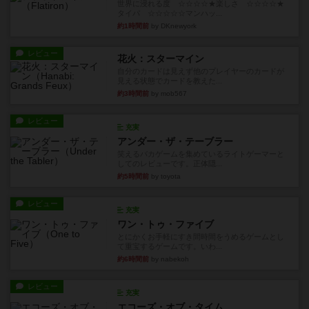
世界に浸れる度 ☆☆☆☆★楽しさ ☆☆☆☆★
タイパ ☆☆☆☆☆マンハッ...
約1時間前
by DKnewyork
レビュー
花火：スターマイン
自分のカードは見えず他のプレイヤーのカードが
見える状態でカードを教えた...
約3時間前
by mob567
レビュー
充実
アンダー・ザ・テーブラー
笑えるバカゲームを集めているライトゲーマーと
してのレビューです。正体隠...
約5時間前
by toyota
レビュー
充実
ワン・トゥ・ファイブ
とにかくお手軽にすき間時間をうめるゲームとし
て重宝するゲームです。いわ...
約6時間前
by nabekoh
レビュー
充実
エコーズ・オブ・タイム