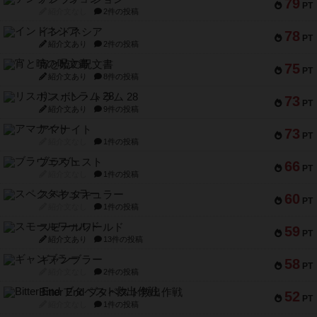
79
PT
紹介文なし
2件の投稿
インドネシア
78
PT
紹介文あり
2件の投稿
宵と暁の呪文書
75
PT
紹介文あり
8件の投稿
リスボン・トラム 28
73
PT
紹介文あり
9件の投稿
アマナイト
73
PT
紹介文なし
1件の投稿
ブラヴェスト
66
PT
紹介文なし
1件の投稿
スペクタキュラー
60
PT
紹介文なし
1件の投稿
スモールワールド
59
PT
紹介文あり
13件の投稿
ギャンブラー
58
PT
紹介文なし
2件の投稿
Bitter End ブタペスト救出作戦
52
PT
紹介文なし
1件の投稿