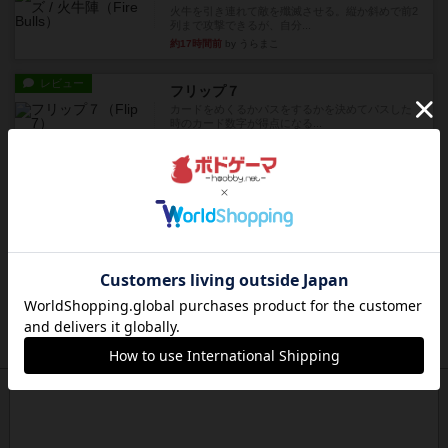
火牛を引き連れて敵を殲滅させる。縦か斜めで前2
列まで攻撃できるが、自分...
約17時間前
by うらまこ
レビュー
フリップ７
カードをめくるかパスをするかを決めてパスした
時のカード数字が得点になる...
約18時間前
by mob567
レビュー
コンセプト
親のプレイヤーがお題を決めて限られたヒントの
中から他のプレイヤーに当て...
約18時間前
by mob567
レビュー
海兵隊
1988年にVictory Gamesが出版した
『Leathernec...
約18時間前
by Chaco