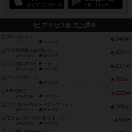
アクセス数 急上昇中
コレクト！
340
PT
紹介文なし
1件の投稿
無限まちがいさがし
322
PT
紹介文あり
2件の投稿
ガルフストライク
217
PT
紹介文あり
1件の投稿
クルティボ
203
PT
紹介文なし
1件の投稿
1809
112
PT
紹介文あり
1件の投稿
ファースト・イン・フライト
108
PT
紹介文あり
3件の投稿
モズビ－ズ・レイダ－ズ
94
PT
紹介文あり
1件の投稿
テンプテーション