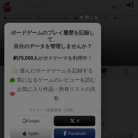
ログイン
閉じる
ボドゲーマTOP
ボードゲームの検索
ドミニオン：第二版
ドミニオン
ボードゲームのプレイ履歴を記録し
て、
ドミニオン
自分のデータを管理しませんか？
kanamatanさんのレビュー
約75,000人
がボドゲーマを利用中！
遊んだボードゲームを記録する
11
15
86
209
トップ
画像
動画
レビュー
カフェ
気になるゲームのレビューを読む
お気に入り作品・所有リストの共
435名
1名
0
約9年前
有
ログイン / 会員登録（10秒）
デッキ構築型ボードゲーム隆盛の祖たる作品。
Google
X
デッキ構築系の作品の中では1番個人的に好き。
Apple
Facebook
サプライが最初に10種類の王国カードが決まってからは変