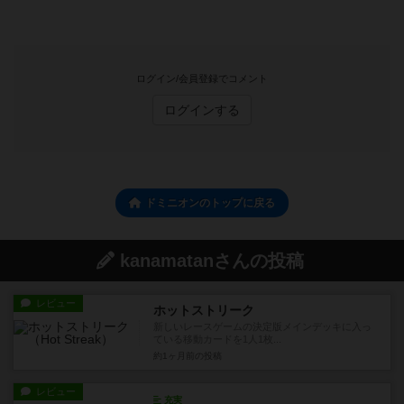
ログイン/会員登録でコメント
ログインする
ドミニオンのトップに戻る
kanamatanさんの投稿
レビュー
ホットストリーク
新しいレースゲームの決定版メインデッキに入っ
ている移動カードを1人1枚...
約1ヶ月前
の投稿
レビュー
充実