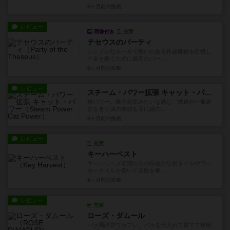
8ヶ月前
の投稿
レビュー
画像付き
充実
テセウスのパーティ
シンプルなルールで勢いのある作品魔物を討伐し
て金を稼ぐために最高のパー...
8ヶ月前
の投稿
レビュー
スチーム・パワー拡張 キャット・パワー
猫パワー。概念蒸気みたいな感じ。鉄道が一般家
庭を走り謎の依頼を元に謎の...
9ヶ月前
の投稿
レビュー
充実
キーハーベスト
キーシリーズ初期の方の作品かな畑タイルやワー
カータイルを置いて点数を稼...
9ヶ月前
の投稿
レビュー
充実
ローズ・ダムール
バラ園経営ワカプレ。バラを仕入れて育てて規模