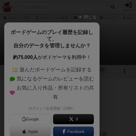
ログイン
閉じる
ボドゲーマTOP
ボードゲームの検索
ザ・コイル
レビュー
kana
ボードゲームのプレイ履歴を記録し
て、
ザ・コイル
自分のデータを管理しませんか？
kanamatanさんのレビュー
約75,000人
がボドゲーマを利用中！
遊んだボードゲームを記録する
1
1
トップ
画像
動画
レビュー
カフェ
気になるゲームのレビューを読む
お気に入り作品・所有リストの共
159名
0名
0
9ヶ月前
有
ログイン / 会員登録（10秒）
イラスト1000点 ゲーム内容は厳しい
Google
X
5人でプレイすると山札枯れる
Apple
Facebook
展開もラウンドを通して変化はあまりなく単調