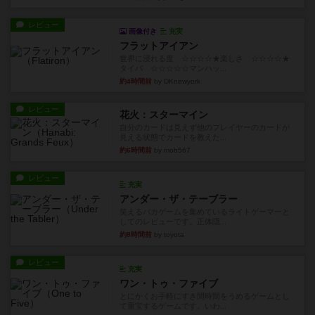
レビュー
画像付き
充実
フラットアイアン
世界に浸れる度 ☆☆☆☆★楽しさ ☆☆☆☆★
タイパ ☆☆☆☆☆マンハッ...
約4時間前
by DKnewyork
レビュー
花火：スターマイン
自分のカードは見えず他のプレイヤーのカードが
見える状態でカードを教えた...
約6時間前
by mob567
レビュー
充実
アンダー・ザ・テーブラー
笑えるバカゲームを集めているライトゲーマーと
してのレビューです。正体隠...
約8時間前
by toyota
レビュー
充実
ワン・トゥ・ファイブ
とにかくお手軽にすき間時間をうめるゲームとし
て重宝するゲームです。いわ...