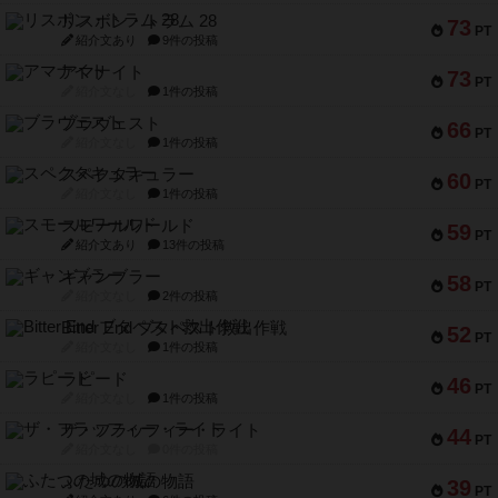
リスボン・トラム 28
73
PT
紹介文あり
9件の投稿
アマナイト
73
PT
紹介文なし
1件の投稿
ブラヴェスト
66
PT
紹介文なし
1件の投稿
スペクタキュラー
60
PT
紹介文なし
1件の投稿
スモールワールド
59
PT
紹介文あり
13件の投稿
ギャンブラー
58
PT
紹介文なし
2件の投稿
Bitter End ブタペスト救出作戦
52
PT
紹介文なし
1件の投稿
ラピード
46
PT
紹介文なし
1件の投稿
ザ・フラッフィー・ライト
44
PT
紹介文なし
0件の投稿
ふたつの城の物語
39
PT