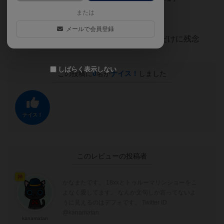
または
メールで会員登録
イラストは今年ベストなくらい素晴らしいだけに残念
しばらく表示しない
この投稿に
0
名が
ナイス！
しました
ナイス！
このレビューの投稿者
神
かなまたです。 18xxとトゥルーマリンショーをこ
よなく愛してます。 なんか文句しか言ってないよ
うに見えるのはデフォです。 Twitter ID
@kanamatan
kanamatan