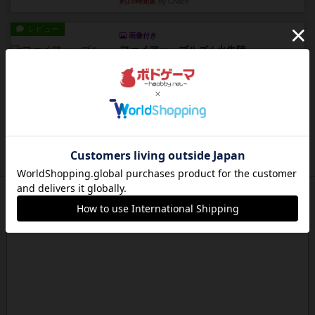
約19時間前
by Chaco
レビュー
画像付き
ファイアー・ブルズ / 火牛陣
火牛を引き連れて敵を殲滅させる。縦か斜めで前2
列まで攻撃できるが、自分...
約21時間前
by うらまこ
レビュー
フリップ７
カードをめくるかパスをするかを決めてパスした
時のカード数字が得点になる...
約21時間前
by mob567