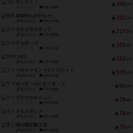
コレクト！
340
PT
紹介文なし
1件の投稿
無限まちがいさがし
322
PT
紹介文あり
2件の投稿
ガルフストライク
217
PT
紹介文あり
1件の投稿
クルティボ
203
PT
紹介文なし
1件の投稿
1809
112
PT
紹介文あり
1件の投稿
ファースト・イン・フライト
108
PT
紹介文あり
3件の投稿
モズビ－ズ・レイダ－ズ
94
PT
紹介文あり
1件の投稿
テンプテーション
79
PT
紹介文なし
2件の投稿
インドネシア
78
PT
紹介文あり
2件の投稿
宵と暁の呪文書
75
PT
紹介文あり
8件の投稿