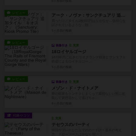
5ヶ月前
の投稿
レビュー
アーク・ノヴァ：サンクチュアリ 追加タイル「キオスク」
買ったけどタイル1枚550円はなかなか…信仰心を
試されているような…効...
5ヶ月前
の投稿
レビュー
画像付き
充実
18ロイヤルゴージ
1870年代に起きたリオグランデ鉄道とサンタフェ
鉄道によるロイヤルゴー...
5ヶ月前
の投稿
レビュー
画像付き
充実
メゾン・ド・ナイトメア
寮の部屋をケンチクしまくって素晴らしい寮に改
装して愛想尽かしで逃げちゃ...
8ヶ月前
の投稿
戦略やコツ
充実
テセウスのパーティ
何回かプレーした上でのカード評・基本の考え
方 ドローソースはかなり強い...