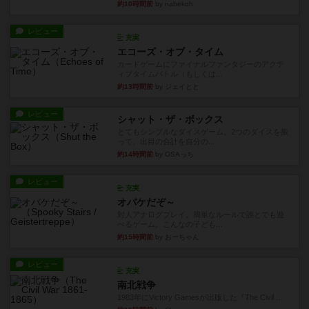
約10時間前
by nabekoh
レビュー
充実
エコーズ・オブ・タイム
カードゲームにファイナルファンタジーのアクテ
ィブタイムバトル（もしくは...
約13時間前
by ジェイとと
レビュー
シャット・ザ・ボックス
とてもシンプルなダイスゲーム。2つのダイスを振
って、出目の合計を自分の...
約14時間前
by OSAっち
レビュー
充実
オバケだぞ～
対人アナログプレイ。簡単なルールで誰とでも遊
べるゲーム。こんなの子ども...
約15時間前
by おーちゃん
レビュー
充実
南北戦争
1983年にVictory Gamesが出版した『The Civil ...