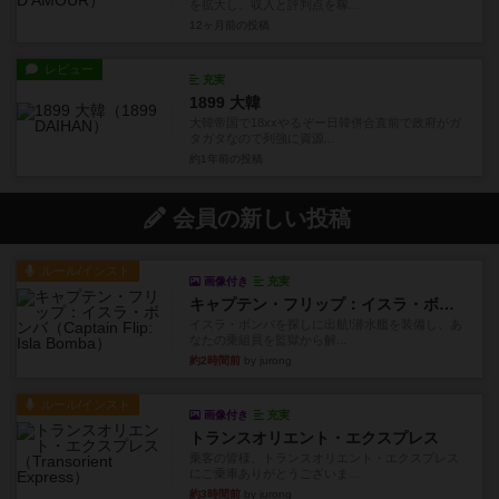
を拡大し、収入と評判点を稼...
12ヶ月前
の投稿
レビュー
充実
1899 大韓
大韓帝国で18xxやるぞー日韓併合直前で政府がガ
タガタなので列強に資源...
約1年前
の投稿
会員の新しい投稿
ルール/インスト
画像付き
充実
キャプテン・フリップ：イスラ・ボンバ
イスラ・ボンバを探しに出航!潜水艦を装備し、あ
なたの乗組員を監獄から解...
約2時間前
by jurong
ルール/インスト
画像付き
充実
トランスオリエント・エクスプレス
乗客の皆様、トランスオリエント・エクスプレス
にご乗車ありがとうございま...
約3時間前
by jurong