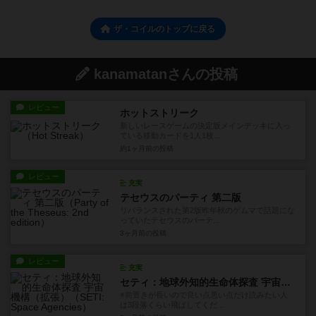
ザ・コイルのトップに戻る
kanamatanさんの投稿
レビュー
ホットストリーク
新しいレースゲームの決定版メインデッキに入っ
ている移動カードを1人1枚...
約1ヶ月前
の投稿
レビュー
充実
テセウスのパーティ 第二版
リバランスされた第2版昨年秋のゲムマで話題にな
っていたテセウスのパーテ...
3ヶ月前
の投稿
レビュー
充実
セティ：地球外知的生命体探査 宇宙機構（拡張）
※前置きが長いので良い点悪い点だけ読みたい人
は3段落くらい飛ばしてくだ...