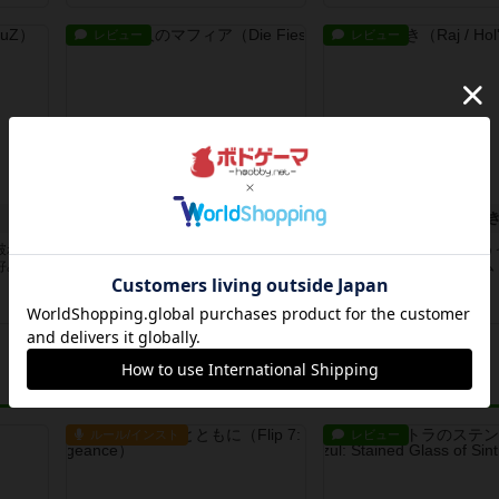
レビュー
レビュー
ス
えげつな７ / 7人のマフィア
ハゲタカのえじ
破れな
ワイワイ楽しめるカウンティングで
バッティング系入門にはう
好み
パニック！！ 好み度：
のシンプルなカードゲ
★★★☆☆ル...
み度：...
6年以上前
の投稿
6年以上前
の投稿
ルール/インスト
レビュー