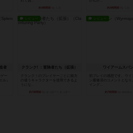
れて負...
かんか...
約4時間前
by くみ
約4時間前
by くみ
レビュー
レビュー
造者
クランク! ：冒険者たち（拡張）
ワイアームスパ
ドゲー
クランク！のプレイヤーごとに能力
初プレイの感想です。ウイ
エル』
の違うキャラクターを使用できるよ
ン履修済のコメントとなり
うにな...
イング...
約7時間前
by ぽっぽーくるっぽー
約7時間前
by daisdice