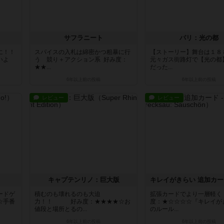
サフラニート
パリ：光の都
に！！
スパイスの入札は綿密かつ粗暴に行
【ストーリー】舞台は１８
いよ
う 競り＋アクション系 好み度：
元々ガス街路灯で【光の都
★★...
だった...
6年以上前
の投稿
6年以上前
の投稿
レビュー
レビュー
キャプテンリノ：巨大版
ードゲ
積むのも壊れるのも大迫
拡張カードでより一層軽く
☆手番
力！！ 好み度：★★★★☆お
度：★☆☆☆☆『キレイが
値段と場所とるの...
のルール...
6年以上前
の投稿
6年以上前
の投稿