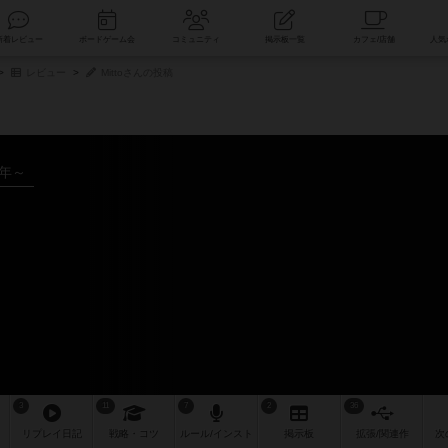
索
新着レビュー
ボードゲーム会
コミュニティ
掲示板一覧
レビュー
Mittoさんの投稿
8年～
3
11
7
2
36
リプレイ
日記
戦略
・コツ
ルール
/インスト
掲示板
拡張/関連
作
次