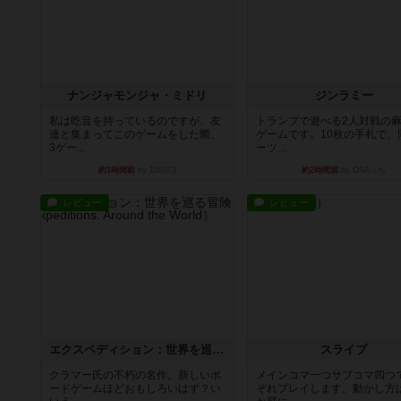
ナンジャモンジャ・ミドリ
ジンラミー
私は吃音を持っているのですが、友
トランプで遊べる2人対戦の
達と集まってこのゲームをした際、
ゲームです。10枚の手札で、
3ゲー...
ーツ...
約1時間前
by 155973
約2時間前
by OSAっち
レビュー
レビュー
エクスペディション：世界を巡る冒険
スライプ
クラマー氏の不朽の名作。新しいボ
メインコマ一つサブコマ四つ
ードゲームほどおもしろいはず？い
ぞれプレイします。動かし方