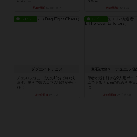
いえ。...
か壁に...
約4時間前
by 田中昌平
約4時間前
by くみ
レビュー
レビュー
ダグエイトチェス
宝石の煌き：デュエル 偽
チェスなのに、ほんの10分で終わり
筆者が最も好きな2人用ボー
ます。動きで敵のコマの種類が分か
ムである『宝石の煌めき デュ
れば...
に、...
約5時間前
by くみ
約6時間前
by 手動人形