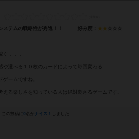
。システムの戦略性が秀逸！！ 好み度：
★★
☆
☆
☆
稼ぐ．．．
感や選べる１０枚のカードによって毎回変わる
ドゲームですね。
考える楽しさを知っている人は絶対刺さるゲームです。
この投稿に
0
名が
ナイス！
しました