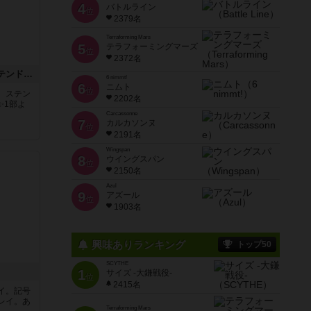
4
バトルライン
位
2379名
Terraforming Mars
5
テラフォーミングマーズ
位
2372名
アズール：シントラのステンドグラス
6 nimmt!
6
ニムト
位
。ステン
2202名
✨1部よ
Carcassonne
7
カルカソンヌ
位
2191名
Wingspan
8
ウイングスパン
位
2150名
Azul
9
アズール
位
1903名
興味ありランキング
トップ50
SCYTHE
1
サイズ -大鎌戦役-
位
2415名
イ。記号
レイ。あ
Terraforming Mars