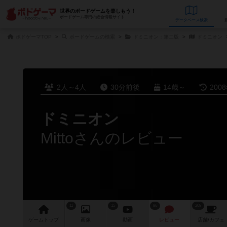
世界のボードゲームを楽しもう！
ボードゲーム専門の総合情報サイト
データベース
検
ボドゲーマTOP
ボードゲームの検索
ドミニオン：第二版
ドミニオン
2人～4人
30分前後
14歳～
200
ドミニオン
Mittoさんのレビュー
11
15
86
209
ゲーム
トップ
画像
動画
レビュー
店舗/
カフェ