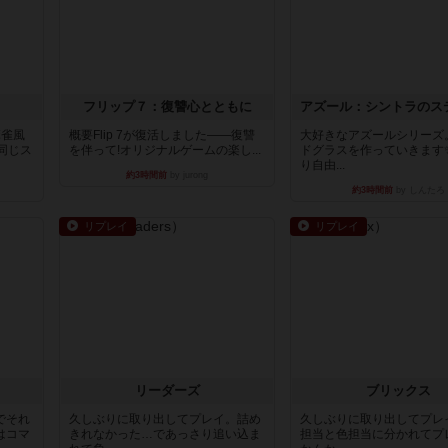
フリップ７：復讐心とともに
麻雀風
概要Flip 7が復活しました――復讐
大好きなアズールシリーズ
同じス
を伴って!オリジナルゲームの楽し...
ドグラスを作っていきます
り自由...
約3時間前
by jurong
約3時間前
by しんたろ
リプレイ
リプレイ
リーダーズ
ブリックス
でそれ
久しぶりに取り出してプレイ。詰め
久しぶりに取り出してプレ
はコマ
きれなかった…であっさり追い込ま
担当と色担当に分かれてプ