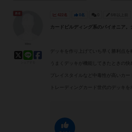
勇者
422名
0名
0
6年以上前
カードビルディング系のパイオニア
Mitto
デッキを作り上げていち早く勝利点を
シェアする
うまくデッキが機能してきたときの快
プレイスタイルなど中毒性が高いカー
トレーディングカード世代のデッキを