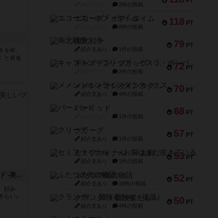
PT
紹介文なし
2件の投稿
エコーズ・オブ・タイム
118
PT
紹介文なし
8件の投稿
南北戦争
79
PT
紹介文あり
1件の投稿
８９年、
】と有名
キャプテン・フリップ：イスラ・ボンバ
72
PT
紹介文なし
2件の投稿
メメントオンラインタクティクス
70
PT
紹介文あり
4件の投稿
パーミッド
68
PT
紹介文なし
1件の投稿
クリーグ
57
PT
紹介文あり
1件の投稿
セミファイナル ～お前はまだ生きている～
53
PT
紹介文あり
1件の投稿
キレイがきらい 追加カード -美しいブタ-
ふたつの街の物語
52
PT
紹介文あり
18件の投稿
 好み
きらい』
クランク! ：冒険者たち（拡張）
50
PT
紹介文あり
4件の投稿