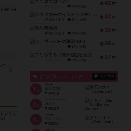
とうほうの！
42
PT
紹介文なし
1件の投稿
スターマイン・ラミー ポケット
42
PT
紹介文あり
2件の投稿
海兵隊
39
PT
紹介文あり
1件の投稿
スーパーストア3000
39
PT
紹介文なし
1件の投稿
フリップ７：復讐心とともに
37
き
PT
紹介文なし
2件の投稿
ってつけ
ーム 好
お気に入りランキング
トップ50
Splendor
1
宝石の煌き
位
4042名
Die Siedler von Catan
2
カタン
位
3616名
Dominion
3
ドミニオン
位
2530名
Battle Line