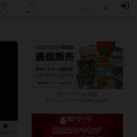
ログイン
カフェ/店舗
人気ボードゲーム
通販ストア
ボードゲーム通販
オンラインストアで7,500商品を販売中
のおすすめ