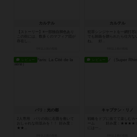
カルテル
カルテル
【ストーリー】※一部独自脚色あり
犯罪シンジケートを一網打尽
この街には、数多くのマフィア団が
でも賄賂を贈られたら仕方な
存在し...
ね。 好...
6年以上前
の投稿
6年以上前
の投稿
レビュー
レビュー
パリ：光の都
キャプテン・リノ
2人専用 パリの街に石畳を敷いて
戦略をドブに捨てて楽しむカ
おしゃれな街並みを！！ 好み度：
ーム 好み度：★★★★
★★...
には一...
6年以上前
の投稿
6年以上前
の投稿