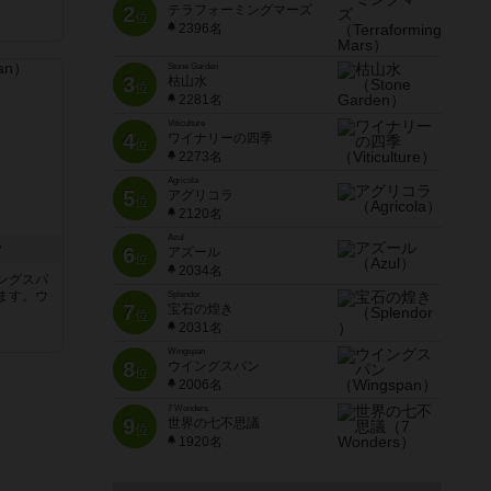
2
テラフォーミングマーズ
位
2396名
Stone Garden
3
枯山水
位
2281名
Viticulture
4
ワイナリーの四季
位
2273名
Agricola
5
アグリコラ
位
2120名
Azul
ン
6
アズール
位
2034名
ングスパ
ます。ウ
Splendor
7
宝石の煌き
位
2031名
Wingspan
8
ウイングスパン
位
2006名
7 Wonders
9
世界の七不思議
位
1920名