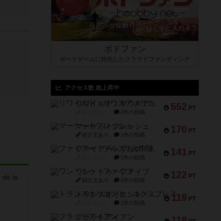
ボドファン
ボードゲームに特化したクラウドファンディング
アクセス数 急上昇中
リワイルド：サウスアメリカ
552
PT
紹介文なし
2件の投稿
マーケットフレッシュ
170
PT
紹介文あり
1件の投稿
ファイアー・ブルズ / 火牛陣
141
PT
紹介文なし
1件の投稿
ワン・トゥ・ファイブ
122
PT
紹介文あり
1件の投稿
トランスオリエント・エクスプレス
119
PT
紹介文なし
1件の投稿
フラットアイアン
118