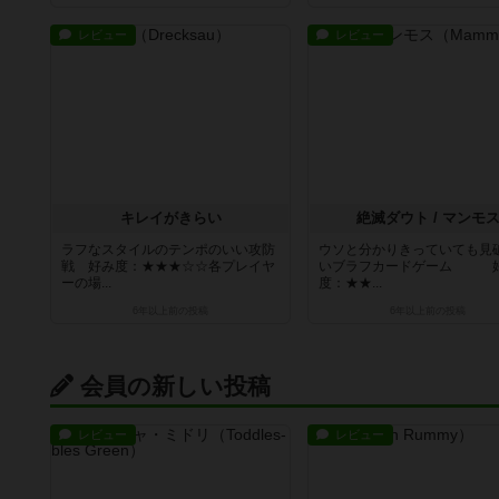
レビュー
レビュー
キレイがきらい
絶滅ダウト / マンモ
ラフなスタイルのテンポのいい攻防
ウソと分かりきっていても見
戦 好み度：★★★☆☆各プレイヤ
いブラフカードゲーム 
ーの場...
度：★★...
6年以上前
の投稿
6年以上前
の投稿
会員の新しい投稿
レビュー
レビュー