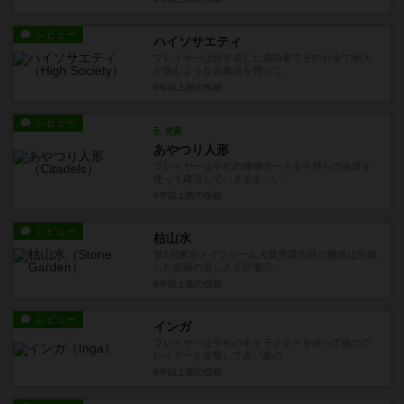
レビュー
ハイソサエティ
プレイヤーは財を成した成功者でそのお金で他人
が羨むような高級品を買って...
6年以上前
の投稿
レビュー
充実
あやつり人形
プレイヤーは手札の建物カードを手持ちの金貨を
使って建設していきます。い...
6年以上前
の投稿
レビュー
枯山水
第1回東京ドイツゲーム大賞受賞作品で勝敗は完成
した庭園の美しさを評価点...
6年以上前
の投稿
レビュー
インガ
プレイヤーは手札のキャラクターを使って他のプ
レイヤーを攻撃して赤い血の...
6年以上前
の投稿