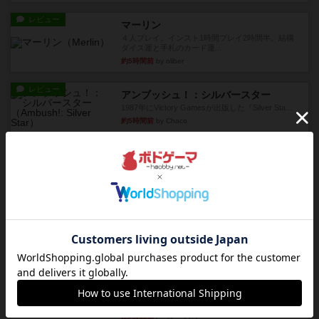
レビュー
マーリン
４人プレイ。インスト1時間プレイ2時間半。結構
ダイス運と手札のカード運...
約5時間前
by oliber
レビュー
アンブッシュ！：シルバースター
1987年にVictory Gamesが出版した『Silver Sta...
約5時間前
by Chaco
レビュー
アンブッシュ！：パープルハート
1985年にVictory Gamesが出版した『Purple Hea...
約5時間前
by Chaco
レビュー
アンブッシュ！：ムーブアウト！
1984年にVictory Gamesが出版した『Move
Out！』...
約5時間前
by Chaco
レビュー
スカルキング
とにかく楽しい！最高のゲームではと思います。
ルールは多少ゲーム慣れした...