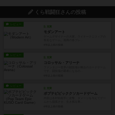
くら戦闘狂さんの投稿
レビュー
充実
モダンアート
ゲームデザイナーの大家、ライナークニツィアの
有名なゲーム。画商の各プレ...
6年以上前
の投稿
レビュー
充実
コロッサル・アリーナ
ファンタジー世界の闘技場が舞台のカードゲーム
です。闘技場の覇者になるの...
6年以上前
の投稿
レビュー
充実
ポプテピピッククソカードゲーム
内容は各対戦相手に攻撃、ダメージを与えてゲー
ムから脱落させ、生き残る事...
6年以上前
の投稿