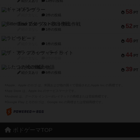
紹介文あり
13件の投稿
ギャンブラー
58
PT
紹介文なし
2件の投稿
Bitter End ブタペスト救出作戦
52
PT
紹介文なし
1件の投稿
ラピード
46
PT
紹介文なし
1件の投稿
ザ・フラッフィー・ライト
44
PT
紹介文なし
0件の投稿
ふたつの城の物語
39
PT
紹介文あり
6件の投稿
※Apple、Apple のロゴ は、米国および他の国々で登録されたApple Inc.の商標です。
※App Store は、Apple Inc.のサービスマークです。
※Android は、グーグル インコーポレイテッドの商標または登録商標です。
※Google Play とそのロゴは、Google Inc.の商標または登録商標です。
ボドゲーマTOP