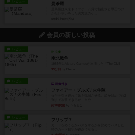
レビュー
曼荼羅
曼荼羅は東京ドイツゲーム賞で枯山水と甲乙つけ
がたい争いをした実力派のゲ...
6年以上前
の投稿
会員の新しい投稿
レビュー
充実
南北戦争
1983年にVictory Gamesが出版した『The Civil ...
39分前
by Chaco
レビュー
画像付き
ファイアー・ブルズ / 火牛陣
火牛を引き連れて敵を殲滅させる。縦か斜めで前2
列まで攻撃できるが、自分...
約3時間前
by うらまこ
レビュー
フリップ７
カードをめくるかパスをするかを決めてパスした
時のカード数字が得点になる...
約3時間前
by mob567