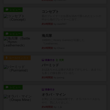
レビュー
コンセプト
親のプレイヤーがお題を決めて限られたヒントの
中から他のプレイヤーに当て...
約3時間前
by mob567
レビュー
海兵隊
1988年にVictory Gamesが出版した
『Leathernec...
約3時間前
by Chaco
ルール/インスト
画像付き
充実
パーミッド
おばあちゃんは猫が大好きです!しかし、あまりに
も多くの猫を飼っているた...
約3時間前
by jurong
レビュー
画像付き
オラパ・マイン
お気に入りのplayte製です。オラパスペースから
やり、気に入りました...
約4時間前
by くみ