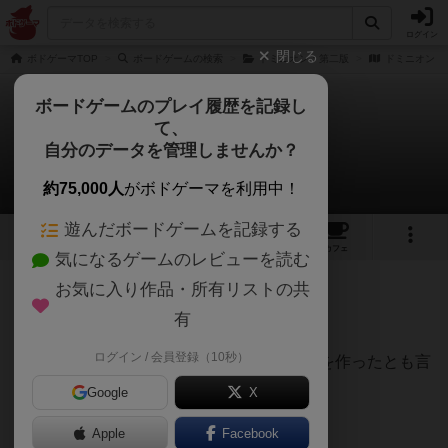
ログイン
閉じる
ボドゲーマTOP
ボードゲームの検索
ドミニオン：第二版
ドミニオン
ボードゲームのプレイ履歴を記録し
て、
ドミニオン
自分のデータを管理しませんか？
くら戦闘狂さんのレビュー
約75,000人
がボドゲーマを利用中！
遊んだボードゲームを記録する
11
15
86
207
トップ
画像
動画
レビュー
カフェ
気になるゲームのレビューを読む
お気に入り作品・所有リストの共
326名
0名
0
6年以上前
有
ログイン / 会員登録（10秒）
デッキビルディングゲームと言うジャンルを作ったとも言
えるゲーム。
Google
X
プレイヤーは手札の金貨でカードを購入。
Apple
Facebook