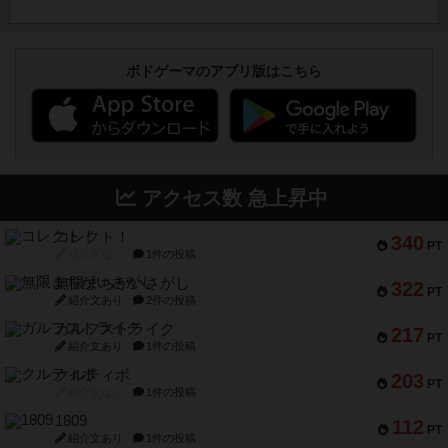
ボドゲーマのアプリ版はこちら
アクセス数 急上昇中
コレクト！
340
PT
紹介文なし
1件の投稿
無限まちがいさがし
322
PT
紹介文あり
2件の投稿
ガルフストライク
217
PT
紹介文あり
1件の投稿
クルティボ
203
PT
紹介文なし
1件の投稿
1809
112
PT
紹介文あり
1件の投稿