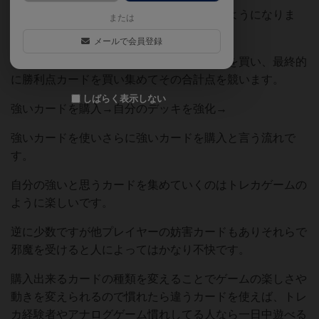
購入したカードは自分の山札として使えるようになりま
または
す。
メールで会員登録
この購入したカードでさらに強力なカードを買い、最終的
に勝利点カードを買い集めてその合計点を競います。
しばらく表示しない
強いカードを購入→自分のデッキを強化→
強いカードを使いさらに強いカードを購入と言う流れで
す。
自分の強いと思うカードを集めていくのはトレカゲームの
ように楽しいです。
逆に少数ですが他プレイヤーの妨害カードもありそれらで
邪魔を受けると人によってはかなり不快です。
購入出来るカードの種類を変えることでゲームの楽しさや
動きを変えられるので慣れたら違うカードを使えば、トレ
カ経験者やアナログゲーム慣れしてる人なら一日中遊べる