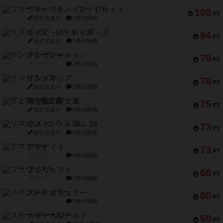
ファースト・イン・フライト
108
PT
紹介文あり
3件の投稿
モズビ－ズ・レイダ－ズ
94
PT
紹介文あり
1件の投稿
テンプテーション
79
PT
紹介文なし
2件の投稿
インドネシア
78
PT
紹介文あり
2件の投稿
宵と暁の呪文書
75
PT
紹介文あり
8件の投稿
リスボン・トラム 28
73
PT
紹介文あり
9件の投稿
アマナイト
73
PT
紹介文なし
1件の投稿
ブラヴェスト
66
PT
紹介文なし
1件の投稿
スペクタキュラー
60
PT
紹介文なし
1件の投稿
スモールワールド
59
PT