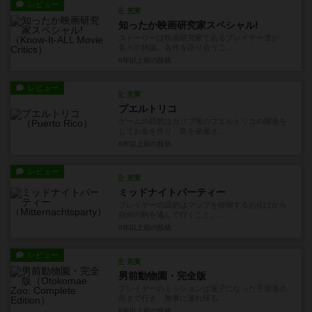
レビュー
充実
知ったか映画研究家スペシャル!
ストーリーは映画研究家であるプレイヤー達が
各々の持論、名作を語り合うこ...
6年以上前
の投稿
レビュー
充実
プエルトリコ
ゲームの目的はカリブ海のプエルトリコの開発を
してお金を作り、島を発展さ...
6年以上前
の投稿
レビュー
充実
ミッドナイトパーティー
プレイヤーの目的はマップを徘徊するお化けから
自分の駒を逃して行くこと。...
6年以上前
の投稿
レビュー
充実
男前動物園・完全版
プレイヤーのミッションは迷子になった子供達の
所まで行き、無事に連れ帰る...
6年以上前
の投稿