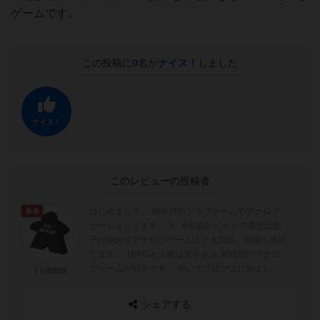
ゲームです。
この投稿に
0
名が
ナイス！
しました
ナイス！
このレビューの投稿者
はじめまして。 神奈川のクラブチームでアナログ
勇者
ゲームをしてます。 5、6年前がピークで最近は面
子が揃わずアナログゲームは下火気味。戦場を求め
てます。 TRPGと人狼は苦手ぎみ 対戦型のアナロ
グゲームが好きです。 勢いでブログはじめまし
くら戦闘狂
た。 https://gam...
シェアする