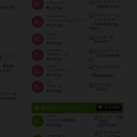
4
バトルライン
位
2379名
Terraforming Mars
5
テラフォーミングマーズ
位
2372名
6 nimmt!
6
ニムト
位
2202名
Carcassonne
7
カルカソンヌ
位
索
2191名
、遺跡探
Wingspan
8
ウイングスパン
ドが主に
位
2151名
Azul
9
アズール
位
1904名
興味ありランキング
トップ50
SCYTHE
1
サイズ -大鎌戦役-
位
2416名
Terraforming Mars