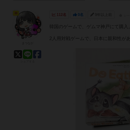
神
112名
0名
9年以上前
レー
韓国のゲームで、ゲムマ神戸にて購入
2人用対戦ゲームで、日本に親和性が
まつなが
シェアする