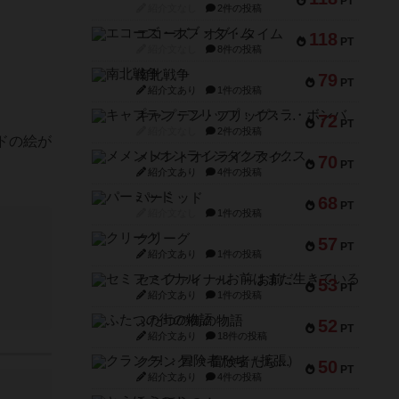
PT
紹介文なし
2件の投稿
エコーズ・オブ・タイム
118
PT
紹介文なし
8件の投稿
南北戦争
79
PT
紹介文あり
1件の投稿
キャプテン・フリップ：イスラ・ボンバ
72
PT
紹介文なし
2件の投稿
ドの絵が
メメントオンラインタクティクス
70
PT
紹介文あり
4件の投稿
パーミッド
68
PT
紹介文なし
1件の投稿
クリーグ
57
PT
紹介文あり
1件の投稿
セミファイナル ～お前はまだ生きている～
53
PT
紹介文あり
1件の投稿
ふたつの街の物語
52
PT
紹介文あり
18件の投稿
クランク! ：冒険者たち（拡張）
50
PT
紹介文あり
4件の投稿