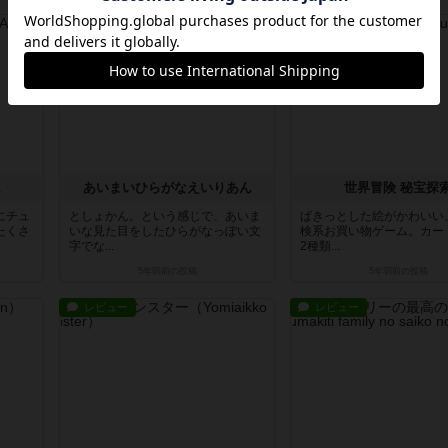
レビュー
レビュー
ム
あいまいひらがなえいりあん
世界冒険 秘宝探
にチュ
としょかん。という感じで、あいま
ぱきっとした絵がかわいい
たくさ
いな見た目をしたひらがなっぽい文
検系お買い物ゲーム。カー
字でな...
2種類...
5年弱前
の投稿
5年弱前
の投稿
レビュー
レビュー