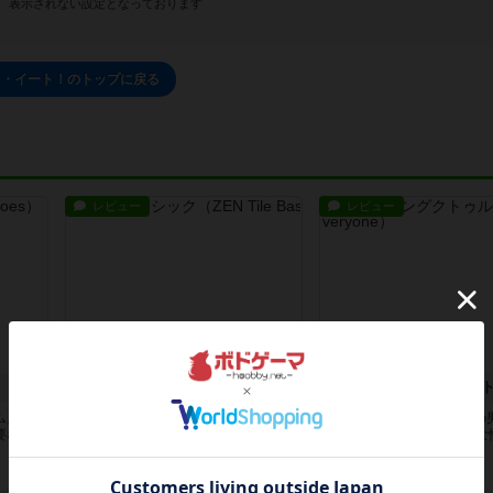
、表示されない設定となっております
ゥ・イート！のトップに戻る
レビュー
レビュー
ZENタイル ベーシック
みんなでメイキングク
ム。お
コンポーネントがとてもきれい。自
主人公は探偵の山本(34)の
要な分
分の内面を振り返るために1人で遊
デルのような外見で鈍感な
ぶこと...
山...
5年弱前
の投稿
5年弱前
の投稿