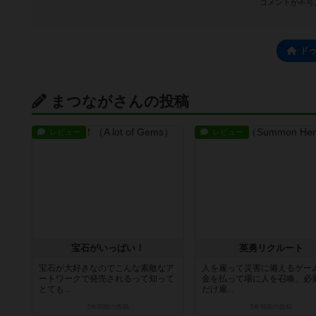
コメントが不可
ド
まつながさんの投稿
レビュー
レビュー
宝石がいっぱい！
英勇リクルート
宝石が大好きなのでこんな素敵なア
人を雇って災害に備えるゲー
ートワークで発売されるって知って
金を払って場に人を召喚、必
とても...
だけ雇...
5年弱前
の投稿
5年弱前
の投稿