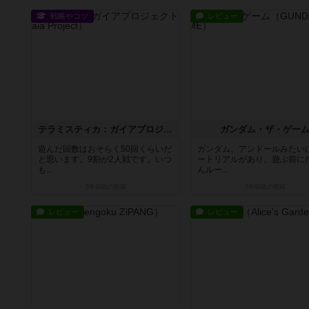
戦略やコツ
レビュー
テラミスティカ：ガイアプロジェクト
ガンダム・ザ・ゲー
遊んだ回数はおそらく50回くらいだ
ガンダム。アンドールみたい
と思います。9割が2人戦です。いつ
ートリアルがあり、遊ぶ前に
も...
んルー...
5年弱前
の投稿
5年弱前
の投稿
レビュー
レビュー