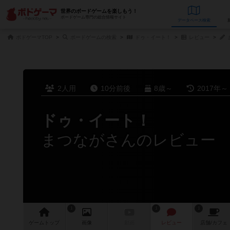
世界のボードゲームを楽しもう！
ボードゲーム専門の総合情報サイト
データベース
検
ボドゲーマTOP
ボードゲームの検索
ドゥ・イート！
レビュー
2人用
10分前後
8歳～
2017年～
ドゥ・イート！
まつながさんのレビュー
1
1
1
ゲーム
トップ
画像
動画
レビュー
店舗/
カフェ