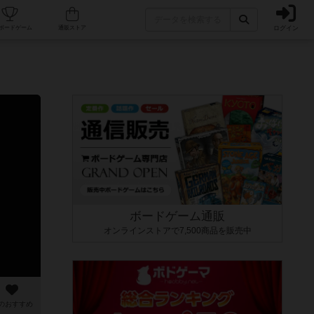
ログイン
カフェ/店舗
人気ボードゲーム
通販ストア
ボードゲーム通販
オンラインストアで7,500商品を販売中
のおすすめ