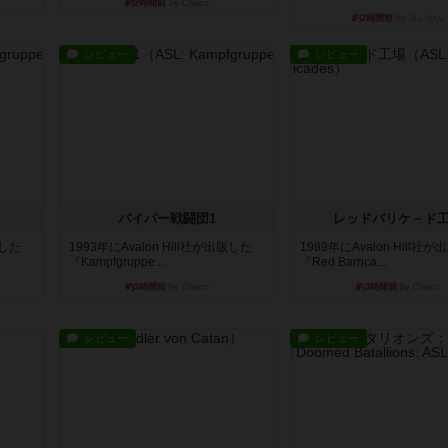
約2時間前
by Chaco
約2時間前
by みいやん
レビュー
レビュー
パイパー戦闘団1
レッドバリケ－ド
版した
1993年にAvalon Hill社が出版した
1989年にAvalon Hill社
『Kampfgruppe...
『Red Barrica...
約3時間前
by Chaco
約3時間前
by Chaco
レビュー
レビュー