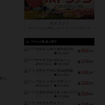
ボドファン
ボードゲームに特化したクラウドファンディング
アクセス数 急上昇中
リワイルド：サウスアメリカ
552
PT
紹介文なし
2件の投稿
マーケットフレッシュ
170
PT
紹介文あり
1件の投稿
ファイアー・ブルズ / 火牛陣
141
PT
紹介文なし
1件の投稿
勝ち。
ワン・トゥ・ファイブ
122
PT
紹介文あり
1件の投稿
トランスオリエント・エクスプレス
119
PT
紹介文なし
1件の投稿
フラットアイアン
118