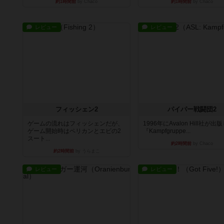
約1時間前
by Chaco
約1時間前
by Chaco
レビュー
レビュー
フィッシェン2
パイパー戦闘団2
ゲームの流れはフィッシェンだが、
1996年にAvalon Hill社が出
ゲーム開始時はペリカンとエビの2
『Kampfgruppe...
スート...
約2時間前
by Chaco
約2時間前
by うらまこ
レビュー
レビュー