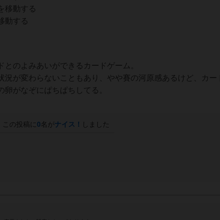
を移動する
移動する
ドとのよみあいができるカードゲーム。
状況が変わらないこともあり、やや賽の河原感あるけど、カー
の卵がなぞにぱちぱちしてる。
この投稿に
0
名が
ナイス！
しました