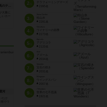
2
テラフォーミングマーズ
位
くまきちファミリーの最高のティータイム
2395名
が大量に
Stone Garden
しいカー
3
枯山水
位
2281名
Viticulture
4
ワイナリーの四季
位
2273名
Agricola
5
アグリコラ
位
2120名
Azul
6
アズール
位
2034名
Splendor
7
宝石の煌き
位
2031名
Wingspan
8
ウイングスパン
位
2007名
7 Wonders
運河
9
世界の七不思議
位
1921名
いたけ
専用でワ