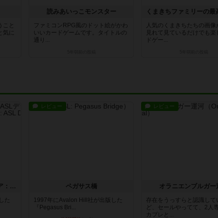
読みあいっこモンスター
うこと
ファミコンRPG風のドット絵がかわ
人気のくまきちたちの画像
と気に
いいカードゲームです。タイトルの
見れて見ているだけでも楽
通り...
ドゲー...
5年弱前
の投稿
5年弱前
の投稿
レビュー
レビュー
ストリート・オブ・ファイア：ASLデラックスモジュール1
ペガサス橋
オラニエンブルガー
版した
1997年にAvalon Hill社が出版した
存在をうっすらと認識して
『Pegasus Bri...
ど、セールやってて、2人
カプレと...