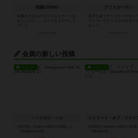
戦國ZiPANG
アリスガーデン
和風の大きめのカラフルなカードが
派手な箱でアリステーマとい
かっこいい…。カードをドローして
でどういうゲームなのかなー
プレイ...
なって...
5年弱前
の投稿
5年弱前
の投稿
会員の新しい投稿
レビュー
レビュー
ヘッジロウ・ヘル
1987年にAvalon Hill社が出版した
1985年にAvalon Hill社が出
『Hedgerow He...
『Streets of ...