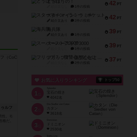
とうほうの！
42
PT
紹介文なし
1件の投稿
スターマイン・ラミー ポケット
42
PT
紹介文あり
2件の投稿
海兵隊
39
PT
紹介文あり
1件の投稿
スーパーストア3000
39
PT
紹介文なし
1件の投稿
フリップ７：復讐心とともに
37
PT
紹介文なし
2件の投稿
お気に入りランキング
トップ50
Splendor
1
宝石の煌き
位
4042名
Die Siedler von Catan
トゥルフ
2
カタン
位
3618名
男性。モ
Dominion
性格だ。
3
ドミニオン
位
2530名
Battle Line