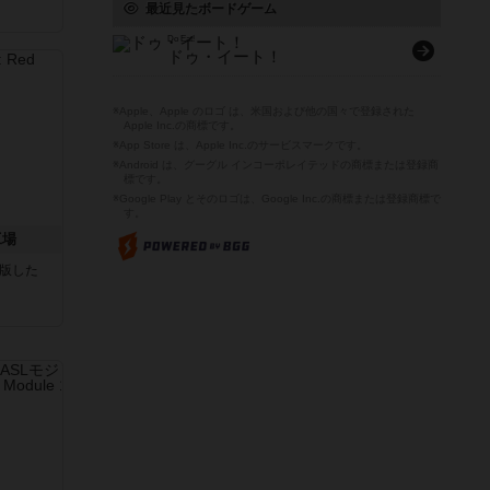
最近見たボードゲーム
Do Eat!
ドゥ・イート！
※Apple、Apple のロゴ は、米国および他の国々で登録された
Apple Inc.の商標です。
※App Store は、Apple Inc.のサービスマークです。
※Android は、グーグル インコーポレイテッドの商標または登録商
標です。
※Google Play とそのロゴは、Google Inc.の商標または登録商標で
す。
工場
が出版した